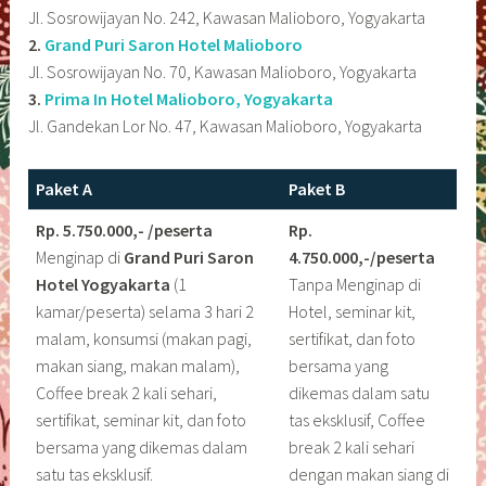
Jl. Sosrowijayan No. 242, Kawasan Malioboro, Yogyakarta
2.
Grand Puri Saron Hotel Malioboro
Jl. Sosrowijayan No. 70, Kawasan Malioboro, Yogyakarta
3.
Prima In Hotel Malioboro, Yogyakarta
Jl. Gandekan Lor No. 47, Kawasan Malioboro, Yogyakarta
Paket A
Paket B
Rp. 5.750.000,- /peserta
Rp.
Menginap di
Grand Puri Saron
4.750.000,-/peserta
Hotel Yogyakarta
(1
Tanpa Menginap di
kamar/peserta) selama 3 hari 2
Hotel, seminar kit,
malam, konsumsi (makan pagi,
sertifikat, dan foto
makan siang, makan malam),
bersama yang
Coffee break 2 kali sehari,
dikemas dalam satu
sertifikat, seminar kit, dan foto
tas eksklusif, Coffee
bersama yang dikemas dalam
break 2 kali sehari
satu tas eksklusif.
dengan makan siang di