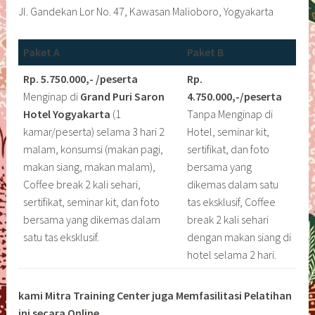
Jl. Gandekan Lor No. 47, Kawasan Malioboro, Yogyakarta
Paket A
Paket B
Rp. 5.750.000,- /peserta
Rp.
Menginap di
Grand Puri Saron
4.750.000,-/peserta
Hotel Yogyakarta
(1
Tanpa Menginap di
kamar/peserta) selama 3 hari 2
Hotel, seminar kit,
malam, konsumsi (makan pagi,
sertifikat, dan foto
makan siang, makan malam),
bersama yang
Coffee break 2 kali sehari,
dikemas dalam satu
sertifikat, seminar kit, dan foto
tas eksklusif, Coffee
bersama yang dikemas dalam
break 2 kali sehari
satu tas eksklusif.
dengan makan siang di
hotel selama 2 hari.
kami Mitra Training Center juga Memfasilitasi Pelatihan
ini secara Online.