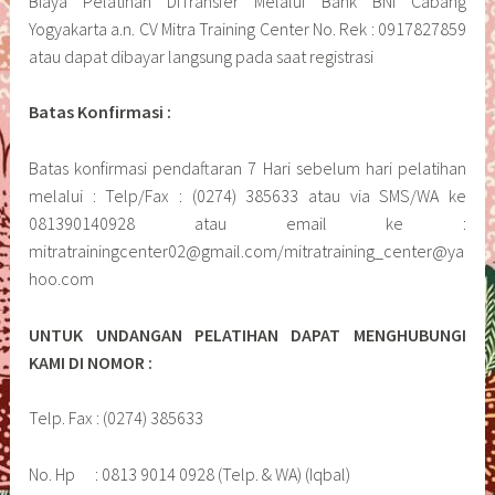
Biaya Pelatihan DiTransfer Melalui Bank BNI Cabang
Yogyakarta a.n. CV Mitra Training Center No. Rek : 0917827859
atau dapat dibayar langsung pada saat registrasi
Batas Konfirmasi :
Batas konfirmasi pendaftaran 7 Hari sebelum hari pelatihan
melalui : Telp/Fax : (0274) 385633 atau via SMS/WA ke
081390140928 atau email ke :
mitratrainingcenter02@gmail.com/mitratraining_center@ya
hoo.com
UNTUK UNDANGAN PELATIHAN DAPAT MENGHUBUNGI
KAMI DI NOMOR :
Telp. Fax : (0274) 385633
No. Hp : 0813 9014 0928 (Telp. & WA) (Iqbal)