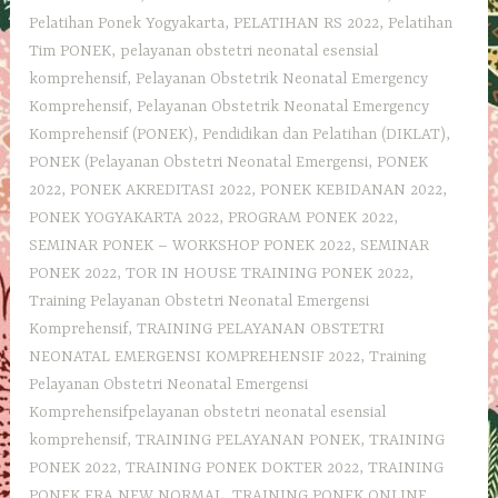
Pelatihan Ponek Yogyakarta
,
PELATIHAN RS 2022
,
Pelatihan
Tim PONEK
,
pelayanan obstetri neonatal esensial
komprehensif
,
Pelayanan Obstetrik Neonatal Emergency
Komprehensif
,
Pelayanan Obstetrik Neonatal Emergency
Komprehensif (PONEK)
,
Pendidikan dan Pelatihan (DIKLAT)
,
PONEK (Pelayanan Obstetri Neonatal Emergensi
,
PONEK
2022
,
PONEK AKREDITASI 2022
,
PONEK KEBIDANAN 2022
,
PONEK YOGYAKARTA 2022
,
PROGRAM PONEK 2022
,
SEMINAR PONEK – WORKSHOP PONEK 2022
,
SEMINAR
PONEK 2022
,
TOR IN HOUSE TRAINING PONEK 2022
,
Training Pelayanan Obstetri Neonatal Emergensi
Komprehensif
,
TRAINING PELAYANAN OBSTETRI
NEONATAL EMERGENSI KOMPREHENSIF 2022
,
Training
Pelayanan Obstetri Neonatal Emergensi
Komprehensifpelayanan obstetri neonatal esensial
komprehensif
,
TRAINING PELAYANAN PONEK
,
TRAINING
PONEK 2022
,
TRAINING PONEK DOKTER 2022
,
TRAINING
PONEK ERA NEW NORMAL
,
TRAINING PONEK ONLINE