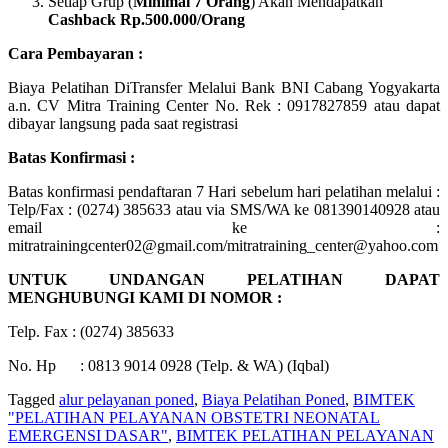
Setiap Grup (
Minimal 7 Orang
) Akan Mendapatkan
Cashback Rp.500.000/Orang
Cara Pembayaran :
Biaya Pelatihan DiTransfer Melalui Bank BNI Cabang Yogyakarta
a.n. CV Mitra Training Center No. Rek : 0917827859 atau dapat
dibayar langsung pada saat registrasi
Batas Konfirmasi :
Batas konfirmasi pendaftaran 7 Hari sebelum hari pelatihan melalui :
Telp/Fax : (0274) 385633 atau via SMS/WA ke 081390140928 atau
email ke :
mitratrainingcenter02@gmail.com/mitratraining_center@yahoo.com
UNTUK UNDANGAN PELATIHAN DAPAT
MENGHUBUNGI KAMI DI NOMOR :
Telp. Fax : (0274) 385633
No. Hp : 0813 9014 0928 (Telp. & WA) (Iqbal)
Tagged
alur pelayanan poned
,
Biaya Pelatihan Poned
,
BIMTEK
"PELATIHAN PELAYANAN OBSTETRI NEONATAL
EMERGENSI DASAR"
,
BIMTEK PELATIHAN PELAYANAN