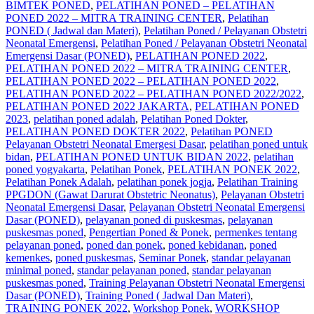
BIMTEK PONED
,
PELATIHAN PONED – PELATIHAN
PONED 2022 – MITRA TRAINING CENTER
,
Pelatihan
PONED ( Jadwal dan Materi)
,
Pelatihan Poned / Pelayanan Obstetri
Neonatal Emergensi
,
Pelatihan Poned / Pelayanan Obstetri Neonatal
Emergensi Dasar (PONED)
,
PELATIHAN PONED 2022
,
PELATIHAN PONED 2022 – MITRA TRAINING CENTER
,
PELATIHAN PONED 2022 – PELATIHAN PONED 2022
,
PELATIHAN PONED 2022 – PELATIHAN PONED 2022/2022
,
PELATIHAN PONED 2022 JAKARTA
,
PELATIHAN PONED
2023
,
pelatihan poned adalah
,
Pelatihan Poned Dokter
,
PELATIHAN PONED DOKTER 2022
,
Pelatihan PONED
Pelayanan Obstetri Neonatal Emergesi Dasar
,
pelatihan poned untuk
bidan
,
PELATIHAN PONED UNTUK BIDAN 2022
,
pelatihan
poned yogyakarta
,
Pelatihan Ponek
,
PELATIHAN PONEK 2022
,
Pelatihan Ponek Adalah
,
pelatihan ponek jogja
,
Pelatihan Training
PPGDON (Gawat Darurat Obstetric Neonatus)
,
Pelayanan Obstetri
Neonatal Emergensi Dasar
,
Pelayanan Obstetri Neonatal Emergensi
Dasar (PONED)
,
pelayanan poned di puskesmas
,
pelayanan
puskesmas poned
,
Pengertian Poned & Ponek
,
permenkes tentang
pelayanan poned
,
poned dan ponek
,
poned kebidanan
,
poned
kemenkes
,
poned puskesmas
,
Seminar Ponek
,
standar pelayanan
minimal poned
,
standar pelayanan poned
,
standar pelayanan
puskesmas poned
,
Training Pelayanan Obstetri Neonatal Emergensi
Dasar (PONED)
,
Training Poned ( Jadwal Dan Materi)
,
TRAINING PONEK 2022
,
Workshop Ponek
,
WORKSHOP