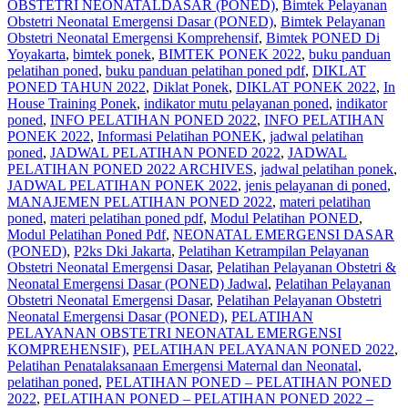
OBSTETRI NEONATALDASAR (PONED)
,
Bimtek Pelayanan
Obstetri Neonatal Emergensi Dasar (PONED)
,
Bimtek Pelayanan
Obstetri Neonatal Emergensi Komprehensif
,
Bimtek PONED Di
Yoyakarta
,
bimtek ponek
,
BIMTEK PONEK 2022
,
buku panduan
pelatihan poned
,
buku panduan pelatihan poned pdf
,
DIKLAT
PONED TAHUN 2022
,
Diklat Ponek
,
DIKLAT PONEK 2022
,
In
House Training Ponek
,
indikator mutu pelayanan poned
,
indikator
poned
,
INFO PELATIHAN PONED 2022
,
INFO PELATIHAN
PONEK 2022
,
Informasi Pelatihan PONEK
,
jadwal pelatihan
poned
,
JADWAL PELATIHAN PONED 2022
,
JADWAL
PELATIHAN PONED 2022 ARCHIVES
,
jadwal pelatihan ponek
,
JADWAL PELATIHAN PONEK 2022
,
jenis pelayanan di poned
,
MANAJEMEN PELATIHAN PONED 2022
,
materi pelatihan
poned
,
materi pelatihan poned pdf
,
Modul Pelatihan PONED
,
Modul Pelatihan Poned Pdf
,
NEONATAL EMERGENSI DASAR
(PONED)
,
P2ks Dki Jakarta
,
Pelatihan Ketrampilan Pelayanan
Obstetri Neonatal Emergensi Dasar
,
Pelatihan Pelayanan Obstetri &
Neonatal Emergensi Dasar (PONED) Jadwal
,
Pelatihan Pelayanan
Obstetri Neonatal Emergensi Dasar
,
Pelatihan Pelayanan Obstetri
Neonatal Emergensi Dasar (PONED)
,
PELATIHAN
PELAYANAN OBSTETRI NEONATAL EMERGENSI
KOMPREHENSIF)
,
PELATIHAN PELAYANAN PONED 2022
,
Pelatihan Penatalaksanaan Emergensi Maternal dan Neonatal
,
pelatihan poned
,
PELATIHAN PONED – PELATIHAN PONED
2022
,
PELATIHAN PONED – PELATIHAN PONED 2022 –