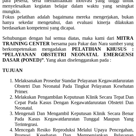
para peserta, serta memanfaatkan motivasi yang tinggi untuk
menyelesaikan kegiatan belajar dalam waktu yang sesingkat
mungkin.
Fokus pelatihan adalah bagaimana mereka mengerjakan, bukan
hanya sekedar mengetahui, dan evaluasi kinerja dilakukan
berdasarkan kompetensi yang dicapai.
Sehubungan dengan hal semua diatas, maka kami dari
MITRA
TRAINING CENTER
bersama para Pakar dan Nara sumber yang
berkompetenakan mengadakan
PELATIHAN KHUSUS :
“PELAYANAN OBSTETRI NEONATAL EMERGENSI
DASAR (PONED)”
. Yang akan diselenggarakan pada :
TUJUAN
Melaksanakan Prosedur Standar Pelayanan Kegawatdaruratan
Obstetri Dan Neonatal Pada Tingkat Pelayanan Kesehatan
Primer.
Melakukan Pengambilan Keputusan Klinik Secara Tepat Dan
Cepat Pada Kasus Dengan Kegawatdaruratan Obstetri Dan
Neonatal.
Mengenali Dan Mengambil Keputusan Klinik Secara Benar
Pada Kasus Kegawatdaruratan Tunggal Maupun Yang
Terintegrasi.
Mencegah Resiko Reproduksi Melalui Upaya Pencegahan,
Promosi Kesehatan Dan Mempersiapkan Pelayanan