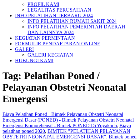
PROFIL KAMI
LEGALITAS PERUSAHAAN
INFO PELATIHAN TERBARU 2024
INFO PELATIHAN RUMAH SAKIT 2024
INFO PELATIHAN PEMERINTAH DAERAH
DAN LAINNYA 2024
KEGIATAN PERMINTAAN
FORMULIR PENDAFTARAN ONLINE
GALERI
GALERI KEGIATAN
HUBUNGI KAMI
Tag:
Pelatihan Poned /
Pelayanan Obstetri Neonatal
Emergensi
Biaya Pelatihan Poned - Bimtek Pelayanan Obstetri Neonatal
Emergensi Dasar (PONED) - Bimtek Pelayanan Obstetri Neonatal
Emergensi Komprehensif - Bimtek PONED Di Yoyakarta
,
Biaya
pelatihan poned 2020
,
BIMTEK "PELATIHAN PELAYANAN
OBSTETRI NEONATAL EMERGENSI DASAR"
,
Bimtek poned