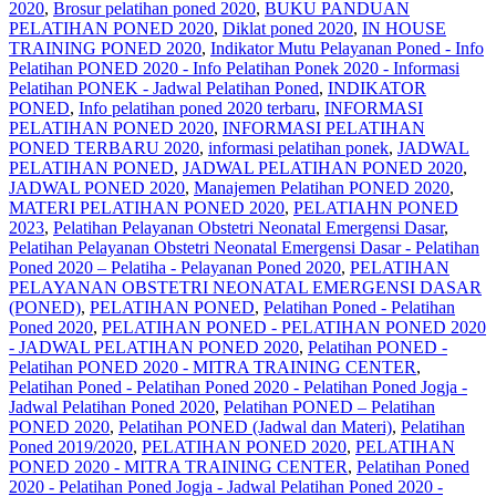
2020
,
Brosur pelatihan poned 2020
,
BUKU PANDUAN
PELATIHAN PONED 2020
,
Diklat poned 2020
,
IN HOUSE
TRAINING PONED 2020
,
Indikator Mutu Pelayanan Poned - Info
Pelatihan PONED 2020 - Info Pelatihan Ponek 2020 - Informasi
Pelatihan PONEK - Jadwal Pelatihan Poned
,
INDIKATOR
PONED
,
Info pelatihan poned 2020 terbaru
,
INFORMASI
PELATIHAN PONED 2020
,
INFORMASI PELATIHAN
PONED TERBARU 2020
,
informasi pelatihan ponek
,
JADWAL
PELATIHAN PONED
,
JADWAL PELATIHAN PONED 2020
,
JADWAL PONED 2020
,
Manajemen Pelatihan PONED 2020
,
MATERI PELATIHAN PONED 2020
,
PELATIAHN PONED
2023
,
Pelatihan Pelayanan Obstetri Neonatal Emergensi Dasar
,
Pelatihan Pelayanan Obstetri Neonatal Emergensi Dasar - Pelatihan
Poned 2020 – Pelatiha - Pelayanan Poned 2020
,
PELATIHAN
PELAYANAN OBSTETRI NEONATAL EMERGENSI DASAR
(PONED)
,
PELATIHAN PONED
,
Pelatihan Poned - Pelatihan
Poned 2020
,
PELATIHAN PONED - PELATIHAN PONED 2020
- JADWAL PELATIHAN PONED 2020
,
Pelatihan PONED -
Pelatihan PONED 2020 - MITRA TRAINING CENTER
,
Pelatihan Poned - Pelatihan Poned 2020 - Pelatihan Poned Jogja -
Jadwal Pelatihan Poned 2020
,
Pelatihan PONED – Pelatihan
PONED 2020
,
Pelatihan PONED (Jadwal dan Materi)
,
Pelatihan
Poned 2019/2020
,
PELATIHAN PONED 2020
,
PELATIHAN
PONED 2020 - MITRA TRAINING CENTER
,
Pelatihan Poned
2020 - Pelatihan Poned Jogja - Jadwal Pelatihan Poned 2020 -