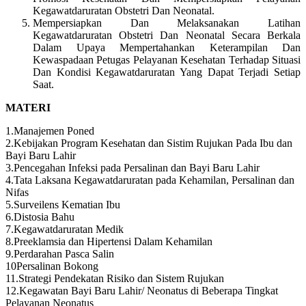
Kegawatdaruratan Obstetri Dan Neonatal.
Mempersiapkan Dan Melaksanakan Latihan
Kegawatdaruratan Obstetri Dan Neonatal Secara Berkala
Dalam Upaya Mempertahankan Keterampilan Dan
Kewaspadaan Petugas Pelayanan Kesehatan Terhadap Situasi
Dan Kondisi Kegawatdaruratan Yang Dapat Terjadi Setiap
Saat.
MATERI
1.Manajemen Poned
2.Kebijakan Program Kesehatan dan Sistim Rujukan Pada Ibu dan
Bayi Baru Lahir
3.Pencegahan Infeksi pada Persalinan dan Bayi Baru Lahir
4.Tata Laksana Kegawatdaruratan pada Kehamilan, Persalinan dan
Nifas
5.Surveilens Kematian Ibu
6.Distosia Bahu
7.Kegawatdaruratan Medik
8.Preeklamsia dan Hipertensi Dalam Kehamilan
9.Perdarahan Pasca Salin
10Persalinan Bokong
11.Strategi Pendekatan Risiko dan Sistem Rujukan
12.Kegawatan Bayi Baru Lahir/ Neonatus di Beberapa Tingkat
Pelayanan Neonatus