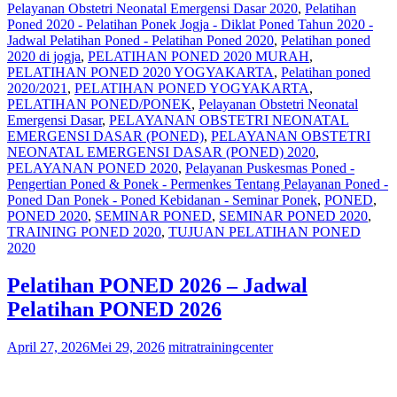
Pelayanan Obstetri Neonatal Emergensi Dasar 2020
,
Pelatihan
Poned 2020 - Pelatihan Ponek Jogja - Diklat Poned Tahun 2020 -
Jadwal Pelatihan Poned - Pelatihan Poned 2020
,
Pelatihan poned
2020 di jogja
,
PELATIHAN PONED 2020 MURAH
,
PELATIHAN PONED 2020 YOGYAKARTA
,
Pelatihan poned
2020/2021
,
PELATIHAN PONED YOGYAKARTA
,
PELATIHAN PONED/PONEK
,
Pelayanan Obstetri Neonatal
Emergensi Dasar
,
PELAYANAN OBSTETRI NEONATAL
EMERGENSI DASAR (PONED)
,
PELAYANAN OBSTETRI
NEONATAL EMERGENSI DASAR (PONED) 2020
,
PELAYANAN PONED 2020
,
Pelayanan Puskesmas Poned -
Pengertian Poned & Ponek - Permenkes Tentang Pelayanan Poned -
Poned Dan Ponek - Poned Kebidanan - Seminar Ponek
,
PONED
,
PONED 2020
,
SEMINAR PONED
,
SEMINAR PONED 2020
,
TRAINING PONED 2020
,
TUJUAN PELATIHAN PONED
2020
Pelatihan PONED 2026 – Jadwal
Pelatihan PONED 2026
April 27, 2026
Mei 29, 2026
mitratrainingcenter