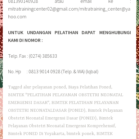
081390140928 atau email ke :
mitratrainingcenter02@gmail.com/mitratraining_center@ya
hoo.com
UNTUK UNDANGAN PELATIHAN DAPAT MENGHUBUNGI
KAMI DI NOMOR :
Telp. Fax : (0274) 385633
No. Hp : 0813 9014 0928 (Telp. & WA) (Iqbal)
Tagged
alur pelayanan poned
,
Biaya Pelatihan Poned
,
BIMTEK "PELATIHAN PELAYANAN OBSTETRI NEONATAL
EMERGENSI DASAR"
,
BIMTEK PELATIHAN PELAYANAN
OBSTETRI NEONATALDASAR (PONED)
,
Bimtek Pelayanan
Obstetri Neonatal Emergensi Dasar (PONED)
,
Bimtek
Pelayanan Obstetri Neonatal Emergensi Komprehensif
,
Bimtek PONED Di Yoyakarta
,
bimtek ponek
,
BIMTEK