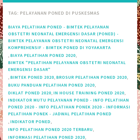
TAG:
PELAYANAN PONED DI PUSKESMAS
BIAYA PELATIHAN PONED - BIMTEK PELAYANAN
OBSTETRI NEONATAL EMERGENSI DASAR (PONED) -
BIMTEK PELAYANAN OBSTETRI NEONATAL EMERGENSI
KOMPREHENSIF - BIMTEK PONED DI YOYAKARTA
,
,
BIAYA PELATIHAN PONED 2020
BIMTEK "PELATIHAN PELAYANAN OBSTETRI NEONATAL
EMERGENSI DASAR"
,
,
,
BIMTEK PONED 2020
BROSUR PELATIHAN PONED 2020
,
BUKU PANDUAN PELATIHAN PONED 2020
,
,
DIKLAT PONED 2020
IN HOUSE TRAINING PONED 2020
INDIKATOR MUTU PELAYANAN PONED - INFO PELATIHAN
PONED 2020 - INFO PELATIHAN PONEK 2020 - INFORMASI
PELATIHAN PONEK - JADWAL PELATIHAN PONED
,
,
INDIKATOR PONED
,
INFO PELATIHAN PONED 2020 TERBARU
,
INFORMASI PELATIHAN PONED 2020