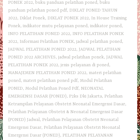
PONEK 2022
,
buku panduan pelatihan poned
,
buku
panduan pelatihan poned pdf
,
DIKLAT PONED TAHUN
2022
,
Diklat Ponek
,
DIKLAT PONEK 2022
,
In House Training
Ponek
,
indikator mutu pelayanan poned
,
indikator poned
,
INFO PELATIHAN PONED 2022
,
INFO PELATIHAN PONEK
2022
,
Informasi Pelatihan PONEK
,
jadwal pelatihan poned
,
JADWAL PELATIHAN PONED 2022
,
JADWAL PELATIHAN
PONED 2022 ARCHIVES
,
jadwal pelatihan ponek
,
JADWAL
PELATIHAN PONEK 2022
,
jenis pelayanan di poned
,
MANAJEMEN PELATIHAN PONED 2022
,
materi pelatihan
poned
,
materi pelatihan poned pdf
,
Modul Pelatihan
PONED
,
Modul Pelatihan Poned Pdf
,
NEONATAL
EMERGENSI DASAR (PONED)
,
P2ks Dki Jakarta
,
Pelatihan
Ketrampilan Pelayanan Obstetri Neonatal Emergensi Dasar
,
Pelatihan Pelayanan Obstetri & Neonatal Emergensi Dasar
(PONED) Jadwal
,
Pelatihan Pelayanan Obstetri Neonatal
Emergensi Dasar
,
Pelatihan Pelayanan Obstetri Neonatal
Emergensi Dasar (PONED)
,
PELATIHAN PELAYANAN