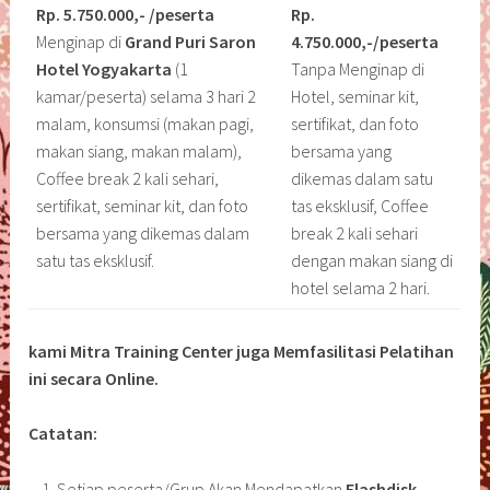
Rp. 5.750.000,- /peserta
Rp.
Menginap di
Grand Puri Saron
4.750.000,-/peserta
Hotel Yogyakarta
(1
Tanpa Menginap di
kamar/peserta) selama 3 hari 2
Hotel, seminar kit,
malam, konsumsi (makan pagi,
sertifikat, dan foto
makan siang, makan malam),
bersama yang
Coffee break 2 kali sehari,
dikemas dalam satu
sertifikat, seminar kit, dan foto
tas eksklusif, Coffee
bersama yang dikemas dalam
break 2 kali sehari
satu tas eksklusif.
dengan makan siang di
hotel selama 2 hari.
kami Mitra Training Center juga Memfasilitasi Pelatihan
ini secara Online.
Catatan:
Setiap peserta/Grup Akan Mendapatkan
Flashdisk