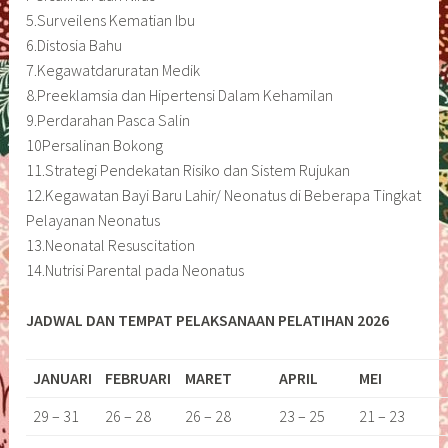
5.Surveilens Kematian Ibu
6.Distosia Bahu
7.Kegawatdaruratan Medik
8.Preeklamsia dan Hipertensi Dalam Kehamilan
9.Perdarahan Pasca Salin
10Persalinan Bokong
11.Strategi Pendekatan Risiko dan Sistem Rujukan
12.Kegawatan Bayi Baru Lahir/ Neonatus di Beberapa Tingkat
Pelayanan Neonatus
13.Neonatal Resuscitation
14.Nutrisi Parental pada Neonatus
JADWAL DAN TEMPAT PELAKSANAAN PELATIHAN 2026
JANUARI
FEBRUARI
MARET
APRIL
MEI
29 – 31
26 – 28
26 – 28
23 – 25
21 – 23