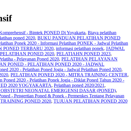
sif
si Komprehensif - Bimtek PONED Di Yoyakarta
,
Biaya pelatihan
latihan poned 2020
,
BUKU PANDUAN PELATIHAN PONED
latihan Ponek 2020 - Informasi Pelatihan PONEK - Jadwal Pelatihan
N PONED TERBARU 2020
,
informasi pelatihan ponek
,
JADWAL
 PELATIHAN PONED 2020
,
PELATIAHN PONED 2023
,
Pelatiha - Pelayanan Poned 2020
,
PELATIHAN PELAYANAN
AN PONED - PELATIHAN PONED 2020 - JADWAL
Poned 2020 - Pelatihan Poned Jogja - Jadwal Pelatihan Poned 2020
,
2020
,
PELATIHAN PONED 2020 - MITRA TRAINING CENTER
,
an Poned 2020 - Pelatihan Ponek Jogja - Diklat Poned Tahun 2020 -
NED 2020 YOGYAKARTA
,
Pelatihan poned 2020/2021
,
OBSTETRI NEONATAL EMERGENSI DASAR (PONED)
,
oned - Pengertian Poned & Ponek - Permenkes Tentang Pelayanan
,
TRAINING PONED 2020
,
TUJUAN PELATIHAN PONED 2020