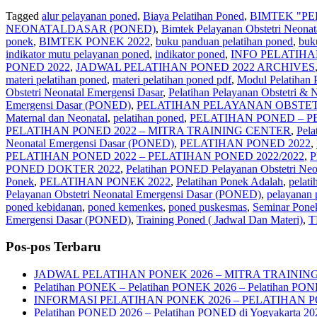
Tagged
alur pelayanan poned
,
Biaya Pelatihan Poned
,
BIMTEK "P
NEONATALDASAR (PONED)
,
Bimtek Pelayanan Obstetri Neona
ponek
,
BIMTEK PONEK 2022
,
buku panduan pelatihan poned
,
buk
indikator mutu pelayanan poned
,
indikator poned
,
INFO PELATIHA
PONED 2022
,
JADWAL PELATIHAN PONED 2022 ARCHIVES
materi pelatihan poned
,
materi pelatihan poned pdf
,
Modul Pelatiha
Obstetri Neonatal Emergensi Dasar
,
Pelatihan Pelayanan Obstetri &
Emergensi Dasar (PONED)
,
PELATIHAN PELAYANAN OBSTET
Maternal dan Neonatal
,
pelatihan poned
,
PELATIHAN PONED – P
PELATIHAN PONED 2022 – MITRA TRAINING CENTER
,
Pela
Neonatal Emergensi Dasar (PONED)
,
PELATIHAN PONED 2022
,
PELATIHAN PONED 2022 – PELATIHAN PONED 2022/2022
,
P
PONED DOKTER 2022
,
Pelatihan PONED Pelayanan Obstetri Neo
Ponek
,
PELATIHAN PONEK 2022
,
Pelatihan Ponek Adalah
,
pelati
Pelayanan Obstetri Neonatal Emergensi Dasar (PONED)
,
pelayanan 
poned kebidanan
,
poned kemenkes
,
poned puskesmas
,
Seminar Pone
Emergensi Dasar (PONED)
,
Training Poned ( Jadwal Dan Materi)
,
T
Pos-pos Terbaru
JADWAL PELATIHAN PONEK 2026 – MITRA TRAININ
Pelatihan PONEK – Pelatihan PONEK 2026 – Pelatihan PO
INFORMASI PELATIHAN PONEK 2026 – PELATIHAN 
Pelatihan PONED 2026 – Pelatihan PONED di Yogyakarta 20