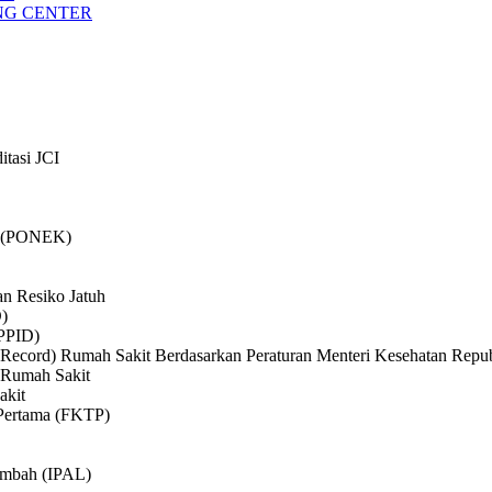
ING CENTER
itasi JCI
if (PONEK)
n Resiko Jatuh
D)
(PPID)
ecord) Rumah Sakit Berdasarkan Peraturan Menteri Kesehatan Republ
) Rumah Sakit
akit
 Pertama (FKTP)
Limbah (IPAL)