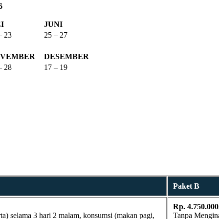
6
I
JUNI
– 23
25 – 27
VEMBER
DESEMBER
– 28
17 – 19
Paket B
Rp. 4.750.000
ta) selama 3 hari 2 malam, konsumsi (makan pagi,
Tanpa Menginap