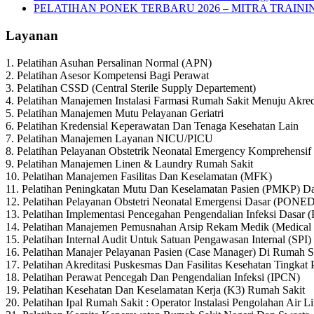
PELATIHAN PONEK TERBARU 2026 – MITRA TRAIN
Layanan
1. Pelatihan Asuhan Persalinan Normal (APN)
2. Pelatihan Asesor Kompetensi Bagi Perawat
3. Pelatihan CSSD (Central Sterile Supply Departement)
4. Pelatihan Manajemen Instalasi Farmasi Rumah Sakit Menuju Akred
5. Pelatihan Manajemen Mutu Pelayanan Geriatri
6. Pelatihan Kredensial Keperawatan Dan Tenaga Kesehatan Lain
7. Pelatihan Manajemen Layanan NICU/PICU
8. Pelatihan Pelayanan Obstetrik Neonatal Emergency Komprehens
9. Pelatihan Manajemen Linen & Laundry Rumah Sakit
10. Pelatihan Manajemen Fasilitas Dan Keselamatan (MFK)
11. Pelatihan Peningkatan Mutu Dan Keselamatan Pasien (PMKP) Da
12. Pelatihan Pelayanan Obstetri Neonatal Emergensi Dasar (PONE
13. Pelatihan Implementasi Pencegahan Pengendalian Infeksi Dasar 
14. Pelatihan Manajemen Pemusnahan Arsip Rekam Medik (Medical R
15. Pelatihan Internal Audit Untuk Satuan Pengawasan Internal (SPI
16. Pelatihan Manajer Pelayanan Pasien (Case Manager) Di Rumah S
17. Pelatihan Akreditasi Puskesmas Dan Fasilitas Kesehatan Tingkat
18. Pelatihan Perawat Pencegah Dan Pengendalian Infeksi (IPCN)
19. Pelatihan Kesehatan Dan Keselamatan Kerja (K3) Rumah Sakit
20. Pelatihan Ipal Rumah Sakit : Operator Instalasi Pengolahan Air 