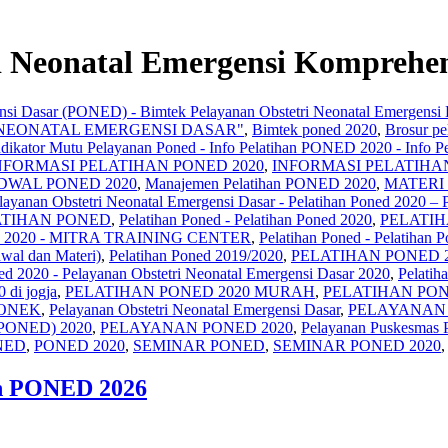
i Neonatal Emergensi Komprehen
gensi Dasar (PONED) - Bimtek Pelayanan Obstetri Neonatal Emergen
 NEONATAL EMERGENSI DASAR"
,
Bimtek poned 2020
,
Brosur pe
ndikator Mutu Pelayanan Poned - Info Pelatihan PONED 2020 - Info Pe
NFORMASI PELATIHAN PONED 2020
,
INFORMASI PELATIHA
DWAL PONED 2020
,
Manajemen Pelatihan PONED 2020
,
MATERI
elayanan Obstetri Neonatal Emergensi Dasar - Pelatihan Poned 2020 – 
ATIHAN PONED
,
Pelatihan Poned - Pelatihan Poned 2020
,
PELATIH
NED 2020 - MITRA TRAINING CENTER
,
Pelatihan Poned - Pelatihan 
wal dan Materi)
,
Pelatihan Poned 2019/2020
,
PELATIHAN PONED 
ned 2020 - Pelayanan Obstetri Neonatal Emergensi Dasar 2020
,
Pelatih
 di jogja
,
PELATIHAN PONED 2020 MURAH
,
PELATIHAN PO
PONEK
,
Pelayanan Obstetri Neonatal Emergensi Dasar
,
PELAYANAN 
ONED) 2020
,
PELAYANAN PONED 2020
,
Pelayanan Puskesmas P
NED
,
PONED 2020
,
SEMINAR PONED
,
SEMINAR PONED 2020
an PONED 2026