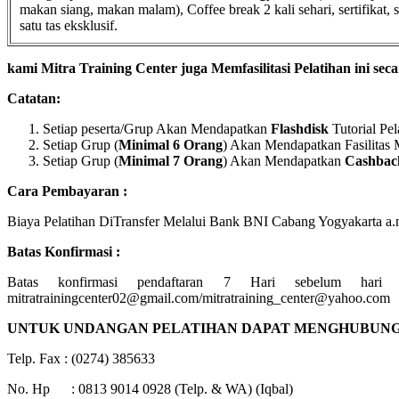
makan siang, makan malam), Coffee break 2 kali sehari, sertifikat,
satu tas eksklusif.
kami Mitra Training Center juga Memfasilitasi Pelatihan ini seca
Catatan:
Setiap peserta/Grup Akan Mendapatkan
Flashdisk
Tutorial P
Setiap Grup (
Minimal 6 Orang
) Akan Mendapatkan Fasilitas
Setiap Grup (
Minimal 7 Orang
) Akan Mendapatkan
Cashbac
Cara Pembayaran :
Biaya Pelatihan DiTransfer Melalui Bank BNI Cabang Yogyakarta a.n.
Batas Konfirmasi :
Batas konfirmasi pendaftaran 7 Hari sebelum ha
mitratrainingcenter02@gmail.com/mitratraining_center@yahoo.com
UNTUK UNDANGAN PELATIHAN DAPAT MENGHUBUNGI
Telp. Fax : (0274) 385633
No. Hp : 0813 9014 0928 (Telp. & WA) (Iqbal)