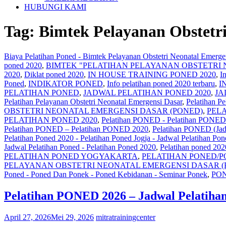
HUBUNGI KAMI
Tag:
Bimtek Pelayanan Obstetr
Biaya Pelatihan Poned - Bimtek Pelayanan Obstetri Neonatal Emer
poned 2020
,
BIMTEK "PELATIHAN PELAYANAN OBSTETRI
2020
,
Diklat poned 2020
,
IN HOUSE TRAINING PONED 2020
,
I
Poned
,
INDIKATOR PONED
,
Info pelatihan poned 2020 terbaru
,
I
PELATIHAN PONED
,
JADWAL PELATIHAN PONED 2020
,
JA
Pelatihan Pelayanan Obstetri Neonatal Emergensi Dasar
,
Pelatihan P
OBSTETRI NEONATAL EMERGENSI DASAR (PONED)
,
PEL
PELATIHAN PONED 2020
,
Pelatihan PONED - Pelatihan PO
Pelatihan PONED – Pelatihan PONED 2020
,
Pelatihan PONED (Jad
Pelatihan Poned 2020 - Pelatihan Poned Jogja - Jadwal Pelatihan Po
Jadwal Pelatihan Poned - Pelatihan Poned 2020
,
Pelatihan poned 2020
PELATIHAN PONED YOGYAKARTA
,
PELATIHAN PONED/
PELAYANAN OBSTETRI NEONATAL EMERGENSI DASAR (P
Poned - Poned Dan Ponek - Poned Kebidanan - Seminar Ponek
,
PO
Pelatihan PONED 2026 – Jadwal Pelatih
April 27, 2026
Mei 29, 2026
mitratrainingcenter