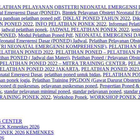
ELATIHAN PELAYANAN OBSTETRI NEONATAL EMERGENSI 
tal Emergensi Dasar (PONED)
,
Bimtek Pelayanan Obstetri Neonatal 
u panduan pelatihan poned pdf
,
DIKLAT PONED TAHUN 2022
,
Dik
N PONED 2022
,
INFO PELATIHAN PONEK 2022
,
Informasi Pel
,
jadwal pelatihan ponek
,
JADWAL PELATIHAN PONEK 2022
,
jeni
n PONED
,
Modul Pelatihan Poned Pdf
,
NEONATAL EMERGENSI DA
 Neonatal Emergensi Dasar (PONED) Jadwal
,
Pelatihan Pelayanan Obst
RI NEONATAL EMERGENSI KOMPREHENSIF)
,
PELATIHAN 
ELATIHAN PONED 2022
,
PELATIHAN PONED – PELATIHAN P
tihan PONED ( Jadwal dan Materi)
,
Pelatihan Poned / Pelayanan Obst
PELATIHAN PONED 2022 – MITRA TRAINING CENTER
,
PELA
ELATIHAN PONED 2022 JAKARTA
,
PELATIHAN PONED 2023
natal Emergesi Dasar
,
pelatihan poned untuk bidan
,
PELATIHAN PO
han ponek jogja
,
Pelatihan Training PPGDON (Gawat Darurat Obstetri
poned di puskesmas
,
pelayanan puskesmas poned
,
Pengertian Poned &
k
,
standar pelayanan minimal poned
,
standar pelayanan poned
,
standar
RAINING PONEK 2022
,
Workshop Ponek
,
WORKSHOP PONEK 2
G CENTER
NEK Kemenkes 2026
PONEK 2026 KEMENKES
26