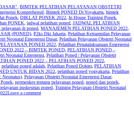
DASAR"
,
BIMTEK PELATIHAN PELAYANAN OBSTETRI
Emergensi Komprehensif
,
Bimtek PONED Di Yoyakarta
,
bimtek
lat Ponek
,
DIKLAT PONEK 2022
,
In House Training Ponek
,
atihan PONEK
,
jadwal pelatihan poned
,
JADWAL PELATIHAN
s pelayanan di poned
,
MANAJEMEN PELATIHAN PONED 2022
,
SAR (PONED)
,
P2ks Dki Jakarta
,
Pelatihan Ketrampilan Pelayanan
etri Neonatal Emergensi Dasar
,
Pelatihan Pelayanan Obstetri Neonatal
PELAYANAN PONED 2022
,
Pelatihan Penatalaksanaan Emergensi
ONED 2022 – BIMTEK PONED
,
PELATIHAN PONED –
etri Neonatal Emergensi
,
Pelatihan Poned / Pelayanan Obstetri
TIHAN PONED 2022 – PELATIHAN PONED 2022
,
,
pelatihan poned adalah
,
Pelatihan Poned Dokter
,
PELATIHAN
NED UNTUK BIDAN 2022
,
pelatihan poned yogyakarta
,
Pelatihan
c Neonatus)
,
Pelayanan Obstetri Neonatal Emergensi Dasar
,
 Ponek
,
permenkes tentang pelayanan poned
,
poned dan ponek
,
 pelayanan puskesmas poned
,
Training Pelayanan Obstetri Neonatal
022
Leave a comment