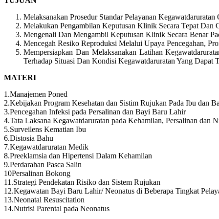
TUJUAN
Melaksanakan Prosedur Standar Pelayanan Kegawatdaruratan O
Melakukan Pengambilan Keputusan Klinik Secara Tepat Dan C
Mengenali Dan Mengambil Keputusan Klinik Secara Benar Pad
Mencegah Resiko Reproduksi Melalui Upaya Pencegahan, Pro
Mempersiapkan Dan Melaksanakan Latihan Kegawatdarurata
Terhadap Situasi Dan Kondisi Kegawatdaruratan Yang Dapat Te
MATERI
1.Manajemen Poned
2.Kebijakan Program Kesehatan dan Sistim Rujukan Pada Ibu dan Ba
3.Pencegahan Infeksi pada Persalinan dan Bayi Baru Lahir
4.Tata Laksana Kegawatdaruratan pada Kehamilan, Persalinan dan N
5.Surveilens Kematian Ibu
6.Distosia Bahu
7.Kegawatdaruratan Medik
8.Preeklamsia dan Hipertensi Dalam Kehamilan
9.Perdarahan Pasca Salin
10Persalinan Bokong
11.Strategi Pendekatan Risiko dan Sistem Rujukan
12.Kegawatan Bayi Baru Lahir/ Neonatus di Beberapa Tingkat Pela
13.Neonatal Resuscitation
14.Nutrisi Parental pada Neonatus