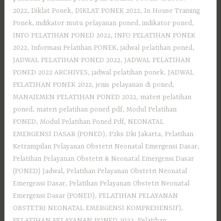
2022
,
Diklat Ponek
,
DIKLAT PONEK 2022
,
In House Training
Ponek
,
indikator mutu pelayanan poned
,
indikator poned
,
INFO PELATIHAN PONED 2022
,
INFO PELATIHAN PONEK
2022
,
Informasi Pelatihan PONEK
,
jadwal pelatihan poned
,
JADWAL PELATIHAN PONED 2022
,
JADWAL PELATIHAN
PONED 2022 ARCHIVES
,
jadwal pelatihan ponek
,
JADWAL
PELATIHAN PONEK 2022
,
jenis pelayanan di poned
,
MANAJEMEN PELATIHAN PONED 2022
,
materi pelatihan
poned
,
materi pelatihan poned pdf
,
Modul Pelatihan
PONED
,
Modul Pelatihan Poned Pdf
,
NEONATAL
EMERGENSI DASAR (PONED)
,
P2ks Dki Jakarta
,
Pelatihan
Ketrampilan Pelayanan Obstetri Neonatal Emergensi Dasar
,
Pelatihan Pelayanan Obstetri & Neonatal Emergensi Dasar
(PONED) Jadwal
,
Pelatihan Pelayanan Obstetri Neonatal
Emergensi Dasar
,
Pelatihan Pelayanan Obstetri Neonatal
Emergensi Dasar (PONED)
,
PELATIHAN PELAYANAN
OBSTETRI NEONATAL EMERGENSI KOMPREHENSIF)
,
PELATIHAN PELAYANAN PONED 2022
,
Pelatihan