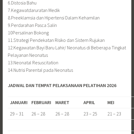
6.Distosia Bahu
7.Kegawatdaruratan Medik
8.Preeklamsia dan Hipertensi Dalam Kehamilan
9.Perdarahan Pasca Salin
10Persalinan Bokong
11.Strategi Pendekatan Risiko dan Sistem Rujukan
12.Kegawatan Bayi Baru Lahir/ Neonatus di Beberapa Tingkat
Pelayanan Neonatus
13.Neonatal Resuscitation
14.Nutrisi Parental pada Neonatus
JADWAL DAN TEMPAT PELAKSANAAN PELATIHAN 2026
JANUARI
FEBRUARI
MARET
APRIL
MEI
29 – 31
26 – 28
26 – 28
23 – 25
21 – 23