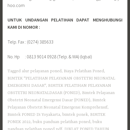
hoo.com
UNTUK UNDANGAN PELATIHAN DAPAT MENGHUBUNGI
KAMI DI NOMOR :
Telp. Fax : (0274) 385633
No. Hp : 0813 9014 0928 (Telp. & WA) (Iqbal)
Tagged
alur pelayanan poned
,
Biaya Pelatihan Poned
,
BIMTEK "PELATIHAN PELAYANAN OBSTETRI NEONATAL
EMERGENSI DASAR"
,
BIMTEK PELATIHAN PELAYANAN
OBSTETRI NEONATALDASAR (PONED)
,
Bimtek Pelayanan
Obstetri Neonatal Emergensi Dasar (PONED)
,
Bimtek
Pelayanan Obstetri Neonatal Emergensi Komprehensif
,
Bimtek PONED Di Yoyakarta
,
bimtek ponek
,
BIMTEK
PONEK 2022
,
buku panduan pelatihan poned
,
buku
panduan pelatihan poned pdf
,
DIKLAT PONED TAHUN