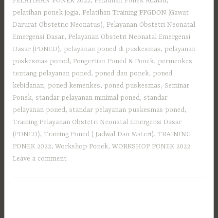
PELATIHAN PONEK 2022
,
Pelatihan Ponek Adalah
,
pelatihan ponek jogja
,
Pelatihan Training PPGDON (Gawat
Darurat Obstetric Neonatus)
,
Pelayanan Obstetri Neonatal
Emergensi Dasar
,
Pelayanan Obstetri Neonatal Emergensi
Dasar (PONED)
,
pelayanan poned di puskesmas
,
pelayanan
puskesmas poned
,
Pengertian Poned & Ponek
,
permenkes
tentang pelayanan poned
,
poned dan ponek
,
poned
kebidanan
,
poned kemenkes
,
poned puskesmas
,
Seminar
Ponek
,
standar pelayanan minimal poned
,
standar
pelayanan poned
,
standar pelayanan puskesmas poned
,
Training Pelayanan Obstetri Neonatal Emergensi Dasar
(PONED)
,
Training Poned ( Jadwal Dan Materi)
,
TRAINING
PONEK 2022
,
Workshop Ponek
,
WORKSHOP PONEK 2022
Leave a comment