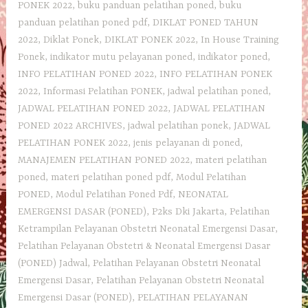
PONEK 2022
,
buku panduan pelatihan poned
,
buku
panduan pelatihan poned pdf
,
DIKLAT PONED TAHUN
2022
,
Diklat Ponek
,
DIKLAT PONEK 2022
,
In House Training
Ponek
,
indikator mutu pelayanan poned
,
indikator poned
,
INFO PELATIHAN PONED 2022
,
INFO PELATIHAN PONEK
2022
,
Informasi Pelatihan PONEK
,
jadwal pelatihan poned
,
JADWAL PELATIHAN PONED 2022
,
JADWAL PELATIHAN
PONED 2022 ARCHIVES
,
jadwal pelatihan ponek
,
JADWAL
PELATIHAN PONEK 2022
,
jenis pelayanan di poned
,
MANAJEMEN PELATIHAN PONED 2022
,
materi pelatihan
poned
,
materi pelatihan poned pdf
,
Modul Pelatihan
PONED
,
Modul Pelatihan Poned Pdf
,
NEONATAL
EMERGENSI DASAR (PONED)
,
P2ks Dki Jakarta
,
Pelatihan
Ketrampilan Pelayanan Obstetri Neonatal Emergensi Dasar
,
Pelatihan Pelayanan Obstetri & Neonatal Emergensi Dasar
(PONED) Jadwal
,
Pelatihan Pelayanan Obstetri Neonatal
Emergensi Dasar
,
Pelatihan Pelayanan Obstetri Neonatal
Emergensi Dasar (PONED)
,
PELATIHAN PELAYANAN