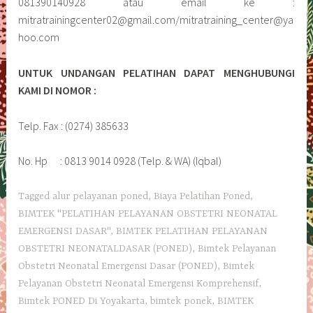
081390140928 atau email ke :
mitratrainingcenter02@gmail.com/mitratraining_center@ya
hoo.com
UNTUK UNDANGAN PELATIHAN DAPAT MENGHUBUNGI
KAMI DI NOMOR :
Telp. Fax : (0274) 385633
No. Hp : 0813 9014 0928 (Telp. & WA) (Iqbal)
Tagged
alur pelayanan poned
,
Biaya Pelatihan Poned
,
BIMTEK "PELATIHAN PELAYANAN OBSTETRI NEONATAL
EMERGENSI DASAR"
,
BIMTEK PELATIHAN PELAYANAN
OBSTETRI NEONATALDASAR (PONED)
,
Bimtek Pelayanan
Obstetri Neonatal Emergensi Dasar (PONED)
,
Bimtek
Pelayanan Obstetri Neonatal Emergensi Komprehensif
,
Bimtek PONED Di Yoyakarta
,
bimtek ponek
,
BIMTEK