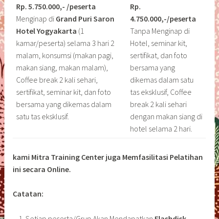
Rp. 5.750.000,- /peserta
Rp.
Menginap di
Grand Puri Saron
4.750.000,-/peserta
Hotel Yogyakarta
(1
Tanpa Menginap di
kamar/peserta) selama 3 hari 2
Hotel, seminar kit,
malam, konsumsi (makan pagi,
sertifikat, dan foto
makan siang, makan malam),
bersama yang
Coffee break 2 kali sehari,
dikemas dalam satu
sertifikat, seminar kit, dan foto
tas eksklusif, Coffee
bersama yang dikemas dalam
break 2 kali sehari
satu tas eksklusif.
dengan makan siang di
hotel selama 2 hari.
kami Mitra Training Center juga Memfasilitasi Pelatihan
ini secara Online.
Catatan:
Setiap peserta/Grup Akan Mendapatkan
Flashdisk