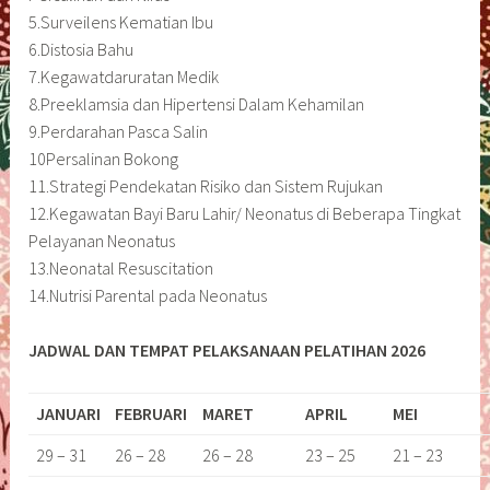
5.Surveilens Kematian Ibu
6.Distosia Bahu
7.Kegawatdaruratan Medik
8.Preeklamsia dan Hipertensi Dalam Kehamilan
9.Perdarahan Pasca Salin
10Persalinan Bokong
11.Strategi Pendekatan Risiko dan Sistem Rujukan
12.Kegawatan Bayi Baru Lahir/ Neonatus di Beberapa Tingkat
Pelayanan Neonatus
13.Neonatal Resuscitation
14.Nutrisi Parental pada Neonatus
JADWAL DAN TEMPAT PELAKSANAAN PELATIHAN 2026
JANUARI
FEBRUARI
MARET
APRIL
MEI
29 – 31
26 – 28
26 – 28
23 – 25
21 – 23