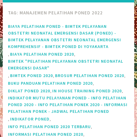
TAG:
MANAJEMEN PELATIHAN PONED 2022
BIAYA PELATIHAN PONED - BIMTEK PELAYANAN
OBSTETRI NEONATAL EMERGENSI DASAR (PONED) -
BIMTEK PELAYANAN OBSTETRI NEONATAL EMERGENSI
KOMPREHENSIF - BIMTEK PONED DI YOYAKARTA
,
,
BIAYA PELATIHAN PONED 2020
BIMTEK "PELATIHAN PELAYANAN OBSTETRI NEONATAL
EMERGENSI DASAR"
,
,
,
BIMTEK PONED 2020
BROSUR PELATIHAN PONED 2020
,
BUKU PANDUAN PELATIHAN PONED 2020
,
,
DIKLAT PONED 2020
IN HOUSE TRAINING PONED 2020
INDIKATOR MUTU PELAYANAN PONED - INFO PELATIHAN
PONED 2020 - INFO PELATIHAN PONEK 2020 - INFORMASI
PELATIHAN PONEK - JADWAL PELATIHAN PONED
,
,
INDIKATOR PONED
,
INFO PELATIHAN PONED 2020 TERBARU
,
INFORMASI PELATIHAN PONED 2020