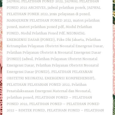
JADWAL PELATIHAN PONED 2022
,
JADWAL PELATIHAN
PONED 2022 ARCHIVES
,
jadwal pelatihan ponek
,
JADWAL
PELATIHAN PONEK 2022
,
jenis pelayanan di poned
,
MANAJEMEN PELATIHAN PONED 2022
,
materi pelatihan
poned
,
materi pelatihan poned pdf
,
Modul Pelatihan
PONED
,
Modul Pelatihan Poned Pdf
,
NEONATAL
EMERGENSI DASAR (PONED)
,
P2ks Dki Jakarta
,
Pelatihan
Ketrampilan Pelayanan Obstetri Neonatal Emergensi Dasar
,
Pelatihan Pelayanan Obstetri & Neonatal Emergensi Dasar
(PONED) Jadwal
,
Pelatihan Pelayanan Obstetri Neonatal
Emergensi Dasar
,
Pelatihan Pelayanan Obstetri Neonatal
Emergensi Dasar (PONED)
,
PELATIHAN PELAYANAN
OBSTETRI NEONATAL EMERGENSI KOMPREHENSIF)
,
PELATIHAN PELAYANAN PONED 2022
,
Pelatihan
Penatalaksanaan Emergensi Maternal dan Neonatal
,
pelatihan poned
,
PELATIHAN PONED – PELATIHAN
PONED 2022
,
PELATIHAN PONED – PELATIHAN PONED
2022 – BIMTEK PONED
,
PELATIHAN PONED – PELATIHAN