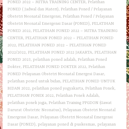
PONED 2022 – MITRA TRAINING CENTER
,
Pelatihan
PONED ( Jadwal dan Materi)
,
Pelatihan Poned / Pelayanan
Obstetri Neonatal Emergensi
,
Pelatihan Poned / Pelayanan
Obstetri Neonatal Emergensi Dasar (PONED)
,
PELATIHAN
PONED 2022
,
PELATIHAN PONED 2022 – MITRA TRAINING
CENTER
,
PELATIHAN PONED 2022 – PELATIHAN PONED
2022
,
PELATIHAN PONED 2022 – PELATIHAN PONED
2022/2022
,
PELATIHAN PONED 2022 JAKARTA
,
PELATIHAN
PONED 2023
,
pelatihan poned adalah
,
Pelatihan Poned
Dokter
,
PELATIHAN PONED DOKTER 2022
,
Pelatihan
PONED Pelayanan Obstetri Neonatal Emergesi Dasar
,
pelatihan poned untuk bidan
,
PELATIHAN PONED UNTUK
BIDAN 2022
,
pelatihan poned yogyakarta
,
Pelatihan Ponek
,
PELATIHAN PONEK 2022
,
Pelatihan Ponek Adalah
,
pelatihan ponek jogja
,
Pelatihan Training PPGDON (Gawat
Darurat Obstetric Neonatus)
,
Pelayanan Obstetri Neonatal
Emergensi Dasar
,
Pelayanan Obstetri Neonatal Emergensi
Dasar (PONED)
,
pelayanan poned di puskesmas
,
pelayanan