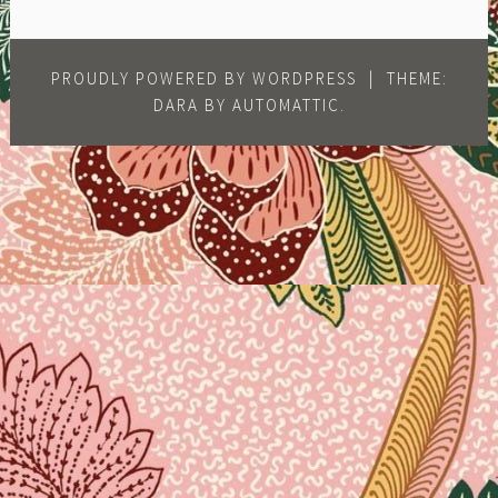
PROUDLY POWERED BY WORDPRESS
|
THEME:
DARA BY
AUTOMATTIC
.