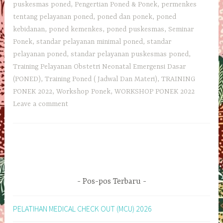
puskesmas poned
,
Pengertian Poned & Ponek
,
permenkes
tentang pelayanan poned
,
poned dan ponek
,
poned
kebidanan
,
poned kemenkes
,
poned puskesmas
,
Seminar
Ponek
,
standar pelayanan minimal poned
,
standar
pelayanan poned
,
standar pelayanan puskesmas poned
,
Training Pelayanan Obstetri Neonatal Emergensi Dasar
(PONED)
,
Training Poned ( Jadwal Dan Materi)
,
TRAINING
PONEK 2022
,
Workshop Ponek
,
WORKSHOP PONEK 2022
Leave a comment
Pos-pos Terbaru
PELATIHAN MEDICAL CHECK OUT (MCU) 2026