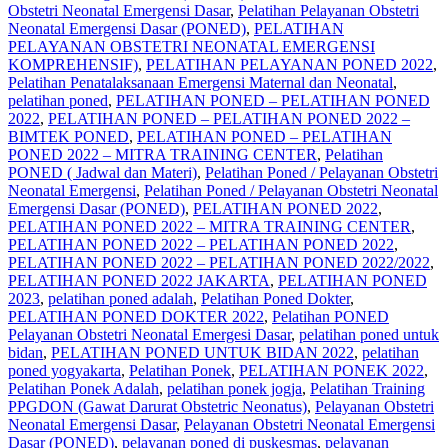
Obstetri Neonatal Emergensi Dasar
,
Pelatihan Pelayanan Obstetri
Neonatal Emergensi Dasar (PONED)
,
PELATIHAN
PELAYANAN OBSTETRI NEONATAL EMERGENSI
KOMPREHENSIF)
,
PELATIHAN PELAYANAN PONED 2022
,
Pelatihan Penatalaksanaan Emergensi Maternal dan Neonatal
,
pelatihan poned
,
PELATIHAN PONED – PELATIHAN PONED
2022
,
PELATIHAN PONED – PELATIHAN PONED 2022 –
BIMTEK PONED
,
PELATIHAN PONED – PELATIHAN
PONED 2022 – MITRA TRAINING CENTER
,
Pelatihan
PONED ( Jadwal dan Materi)
,
Pelatihan Poned / Pelayanan Obstetri
Neonatal Emergensi
,
Pelatihan Poned / Pelayanan Obstetri Neonatal
Emergensi Dasar (PONED)
,
PELATIHAN PONED 2022
,
PELATIHAN PONED 2022 – MITRA TRAINING CENTER
,
PELATIHAN PONED 2022 – PELATIHAN PONED 2022
,
PELATIHAN PONED 2022 – PELATIHAN PONED 2022/2022
,
PELATIHAN PONED 2022 JAKARTA
,
PELATIHAN PONED
2023
,
pelatihan poned adalah
,
Pelatihan Poned Dokter
,
PELATIHAN PONED DOKTER 2022
,
Pelatihan PONED
Pelayanan Obstetri Neonatal Emergesi Dasar
,
pelatihan poned untuk
bidan
,
PELATIHAN PONED UNTUK BIDAN 2022
,
pelatihan
poned yogyakarta
,
Pelatihan Ponek
,
PELATIHAN PONEK 2022
,
Pelatihan Ponek Adalah
,
pelatihan ponek jogja
,
Pelatihan Training
PPGDON (Gawat Darurat Obstetric Neonatus)
,
Pelayanan Obstetri
Neonatal Emergensi Dasar
,
Pelayanan Obstetri Neonatal Emergensi
Dasar (PONED)
,
pelayanan poned di puskesmas
,
pelayanan