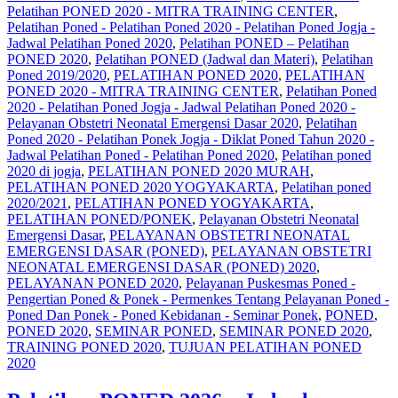
Pelatihan PONED 2020 - MITRA TRAINING CENTER
,
Pelatihan Poned - Pelatihan Poned 2020 - Pelatihan Poned Jogja -
Jadwal Pelatihan Poned 2020
,
Pelatihan PONED – Pelatihan
PONED 2020
,
Pelatihan PONED (Jadwal dan Materi)
,
Pelatihan
Poned 2019/2020
,
PELATIHAN PONED 2020
,
PELATIHAN
PONED 2020 - MITRA TRAINING CENTER
,
Pelatihan Poned
2020 - Pelatihan Poned Jogja - Jadwal Pelatihan Poned 2020 -
Pelayanan Obstetri Neonatal Emergensi Dasar 2020
,
Pelatihan
Poned 2020 - Pelatihan Ponek Jogja - Diklat Poned Tahun 2020 -
Jadwal Pelatihan Poned - Pelatihan Poned 2020
,
Pelatihan poned
2020 di jogja
,
PELATIHAN PONED 2020 MURAH
,
PELATIHAN PONED 2020 YOGYAKARTA
,
Pelatihan poned
2020/2021
,
PELATIHAN PONED YOGYAKARTA
,
PELATIHAN PONED/PONEK
,
Pelayanan Obstetri Neonatal
Emergensi Dasar
,
PELAYANAN OBSTETRI NEONATAL
EMERGENSI DASAR (PONED)
,
PELAYANAN OBSTETRI
NEONATAL EMERGENSI DASAR (PONED) 2020
,
PELAYANAN PONED 2020
,
Pelayanan Puskesmas Poned -
Pengertian Poned & Ponek - Permenkes Tentang Pelayanan Poned -
Poned Dan Ponek - Poned Kebidanan - Seminar Ponek
,
PONED
,
PONED 2020
,
SEMINAR PONED
,
SEMINAR PONED 2020
,
TRAINING PONED 2020
,
TUJUAN PELATIHAN PONED
2020