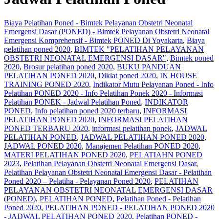
Biaya Pelatihan Poned - Bimtek Pelayanan Obstetri Neonatal
Emergensi Dasar (PONED) - Bimtek Pelayanan Obstetri Neonatal
Emergensi Komprehensif - Bimtek PONED Di Yoyakarta
,
Biaya
pelatihan poned 2020
,
BIMTEK "PELATIHAN PELAYANAN
OBSTETRI NEONATAL EMERGENSI DASAR"
,
Bimtek poned
2020
,
Brosur pelatihan poned 2020
,
BUKU PANDUAN
PELATIHAN PONED 2020
,
Diklat poned 2020
,
IN HOUSE
TRAINING PONED 2020
,
Indikator Mutu Pelayanan Poned - Info
Pelatihan PONED 2020 - Info Pelatihan Ponek 2020 - Informasi
Pelatihan PONEK - Jadwal Pelatihan Poned
,
INDIKATOR
PONED
,
Info pelatihan poned 2020 terbaru
,
INFORMASI
PELATIHAN PONED 2020
,
INFORMASI PELATIHAN
PONED TERBARU 2020
,
informasi pelatihan ponek
,
JADWAL
PELATIHAN PONED
,
JADWAL PELATIHAN PONED 2020
,
JADWAL PONED 2020
,
Manajemen Pelatihan PONED 2020
,
MATERI PELATIHAN PONED 2020
,
PELATIAHN PONED
2023
,
Pelatihan Pelayanan Obstetri Neonatal Emergensi Dasar
,
Pelatihan Pelayanan Obstetri Neonatal Emergensi Dasar - Pelatihan
Poned 2020 – Pelatiha - Pelayanan Poned 2020
,
PELATIHAN
PELAYANAN OBSTETRI NEONATAL EMERGENSI DASAR
(PONED)
,
PELATIHAN PONED
,
Pelatihan Poned - Pelatihan
Poned 2020
,
PELATIHAN PONED - PELATIHAN PONED 2020
- JADWAL PELATIHAN PONED 2020
,
Pelatihan PONED -