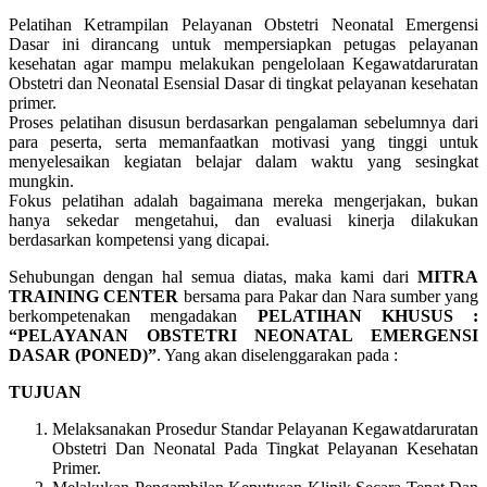
Pelatihan Ketrampilan Pelayanan Obstetri Neonatal Emergensi
Dasar ini dirancang untuk mempersiapkan petugas pelayanan
kesehatan agar mampu melakukan pengelolaan Kegawatdaruratan
Obstetri dan Neonatal Esensial Dasar di tingkat pelayanan kesehatan
primer.
Proses pelatihan disusun berdasarkan pengalaman sebelumnya dari
para peserta, serta memanfaatkan motivasi yang tinggi untuk
menyelesaikan kegiatan belajar dalam waktu yang sesingkat
mungkin.
Fokus pelatihan adalah bagaimana mereka mengerjakan, bukan
hanya sekedar mengetahui, dan evaluasi kinerja dilakukan
berdasarkan kompetensi yang dicapai.
Sehubungan dengan hal semua diatas, maka kami dari
MITRA
TRAINING CENTER
bersama para Pakar dan Nara sumber yang
berkompetenakan mengadakan
PELATIHAN KHUSUS :
“PELAYANAN OBSTETRI NEONATAL EMERGENSI
DASAR (PONED)”
. Yang akan diselenggarakan pada :
TUJUAN
Melaksanakan Prosedur Standar Pelayanan Kegawatdaruratan
Obstetri Dan Neonatal Pada Tingkat Pelayanan Kesehatan
Primer.