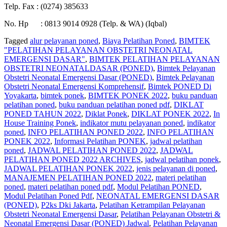
Telp. Fax : (0274) 385633
No. Hp : 0813 9014 0928 (Telp. & WA) (Iqbal)
Tagged
alur pelayanan poned
,
Biaya Pelatihan Poned
,
BIMTEK
"PELATIHAN PELAYANAN OBSTETRI NEONATAL
EMERGENSI DASAR"
,
BIMTEK PELATIHAN PELAYANAN
OBSTETRI NEONATALDASAR (PONED)
,
Bimtek Pelayanan
Obstetri Neonatal Emergensi Dasar (PONED)
,
Bimtek Pelayanan
Obstetri Neonatal Emergensi Komprehensif
,
Bimtek PONED Di
Yoyakarta
,
bimtek ponek
,
BIMTEK PONEK 2022
,
buku panduan
pelatihan poned
,
buku panduan pelatihan poned pdf
,
DIKLAT
PONED TAHUN 2022
,
Diklat Ponek
,
DIKLAT PONEK 2022
,
In
House Training Ponek
,
indikator mutu pelayanan poned
,
indikator
poned
,
INFO PELATIHAN PONED 2022
,
INFO PELATIHAN
PONEK 2022
,
Informasi Pelatihan PONEK
,
jadwal pelatihan
poned
,
JADWAL PELATIHAN PONED 2022
,
JADWAL
PELATIHAN PONED 2022 ARCHIVES
,
jadwal pelatihan ponek
,
JADWAL PELATIHAN PONEK 2022
,
jenis pelayanan di poned
,
MANAJEMEN PELATIHAN PONED 2022
,
materi pelatihan
poned
,
materi pelatihan poned pdf
,
Modul Pelatihan PONED
,
Modul Pelatihan Poned Pdf
,
NEONATAL EMERGENSI DASAR
(PONED)
,
P2ks Dki Jakarta
,
Pelatihan Ketrampilan Pelayanan
Obstetri Neonatal Emergensi Dasar
,
Pelatihan Pelayanan Obstetri &
Neonatal Emergensi Dasar (PONED) Jadwal
,
Pelatihan Pelayanan