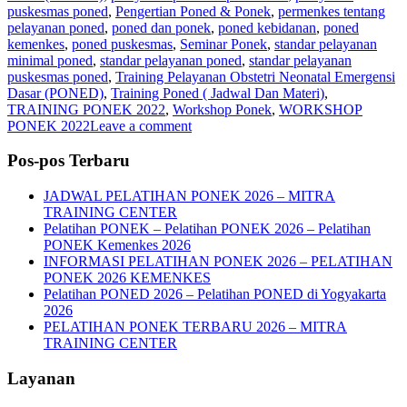
puskesmas poned
,
Pengertian Poned & Ponek
,
permenkes tentang
pelayanan poned
,
poned dan ponek
,
poned kebidanan
,
poned
kemenkes
,
poned puskesmas
,
Seminar Ponek
,
standar pelayanan
minimal poned
,
standar pelayanan poned
,
standar pelayanan
puskesmas poned
,
Training Pelayanan Obstetri Neonatal Emergensi
Dasar (PONED)
,
Training Poned ( Jadwal Dan Materi)
,
TRAINING PONEK 2022
,
Workshop Ponek
,
WORKSHOP
PONEK 2022
Leave a comment
Pos-pos Terbaru
JADWAL PELATIHAN PONEK 2026 – MITRA
TRAINING CENTER
Pelatihan PONEK – Pelatihan PONEK 2026 – Pelatihan
PONEK Kemenkes 2026
INFORMASI PELATIHAN PONEK 2026 – PELATIHAN
PONEK 2026 KEMENKES
Pelatihan PONED 2026 – Pelatihan PONED di Yogyakarta
2026
PELATIHAN PONEK TERBARU 2026 – MITRA
TRAINING CENTER
Layanan