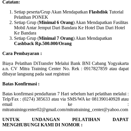
Catatan:
Setiap peserta/Grup Akan Mendapatkan
Flashdisk
Tutorial
Pelatihan PONEK
Setiap Grup (
Minimal 6 Orang
) Akan Mendapatkan Fasilitas
Mobil Antar Jemput Dari Bandara Ke Hotel Dan Dari Hotel
Ke Bandara
Setiap Grup (
Minimal 7 Orang
) Akan Mendapatkan
Cashback Rp.500.000/Orang
Cara Pembayaran :
Biaya Pelatihan DiTransfer Melalui Bank BNI Cabang Yogyakarta
a.n. CV Mitra Training Center No. Rek : 0917827859 atau dapat
dibayar langsung pada saat registrasi
Batas Konfirmasi :
Batas konfirmasi pendaftaran 7 Hari sebelum hari pelatihan melalui :
Telp/Fax : (0274) 385633 atau via SMS/WA ke 081390140928 atau
email ke :
mitratrainingcenter02@gmail.com/mitratraining_center@yahoo.com
UNTUK UNDANGAN PELATIHAN DAPAT
MENGHUBUNGI KAMI DI NOMOR :