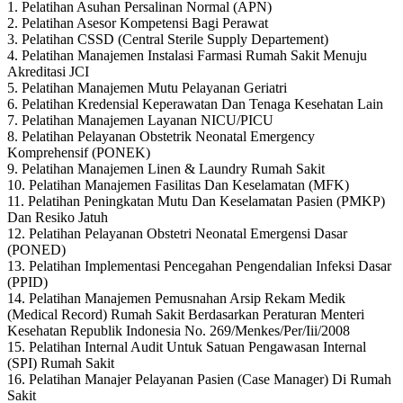
1. Pelatihan Asuhan Persalinan Normal (APN)
2. Pelatihan Asesor Kompetensi Bagi Perawat
3. Pelatihan CSSD (Central Sterile Supply Departement)
4. Pelatihan Manajemen Instalasi Farmasi Rumah Sakit Menuju
Akreditasi JCI
5. Pelatihan Manajemen Mutu Pelayanan Geriatri
6. Pelatihan Kredensial Keperawatan Dan Tenaga Kesehatan Lain
7. Pelatihan Manajemen Layanan NICU/PICU
8. Pelatihan Pelayanan Obstetrik Neonatal Emergency
Komprehensif (PONEK)
9. Pelatihan Manajemen Linen & Laundry Rumah Sakit
10. Pelatihan Manajemen Fasilitas Dan Keselamatan (MFK)
11. Pelatihan Peningkatan Mutu Dan Keselamatan Pasien (PMKP)
Dan Resiko Jatuh
12. Pelatihan Pelayanan Obstetri Neonatal Emergensi Dasar
(PONED)
13. Pelatihan Implementasi Pencegahan Pengendalian Infeksi Dasar
(PPID)
14. Pelatihan Manajemen Pemusnahan Arsip Rekam Medik
(Medical Record) Rumah Sakit Berdasarkan Peraturan Menteri
Kesehatan Republik Indonesia No. 269/Menkes/Per/Iii/2008
15. Pelatihan Internal Audit Untuk Satuan Pengawasan Internal
(SPI) Rumah Sakit
16. Pelatihan Manajer Pelayanan Pasien (Case Manager) Di Rumah
Sakit