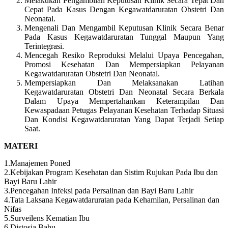
Melakukan Pengambilan Keputusan Klinik Secara Tepat Dan
Cepat Pada Kasus Dengan Kegawatdaruratan Obstetri Dan
Neonatal.
Mengenali Dan Mengambil Keputusan Klinik Secara Benar
Pada Kasus Kegawatdaruratan Tunggal Maupun Yang
Terintegrasi.
Mencegah Resiko Reproduksi Melalui Upaya Pencegahan,
Promosi Kesehatan Dan Mempersiapkan Pelayanan
Kegawatdaruratan Obstetri Dan Neonatal.
Mempersiapkan Dan Melaksanakan Latihan
Kegawatdaruratan Obstetri Dan Neonatal Secara Berkala
Dalam Upaya Mempertahankan Keterampilan Dan
Kewaspadaan Petugas Pelayanan Kesehatan Terhadap Situasi
Dan Kondisi Kegawatdaruratan Yang Dapat Terjadi Setiap
Saat.
MATERI
1.Manajemen Poned
2.Kebijakan Program Kesehatan dan Sistim Rujukan Pada Ibu dan
Bayi Baru Lahir
3.Pencegahan Infeksi pada Persalinan dan Bayi Baru Lahir
4.Tata Laksana Kegawatdaruratan pada Kehamilan, Persalinan dan
Nifas
5.Surveilens Kematian Ibu
6.Distosia Bahu