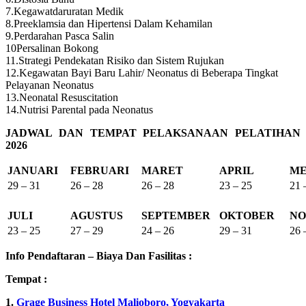
7.Kegawatdaruratan Medik
8.Preeklamsia dan Hipertensi Dalam Kehamilan
9.Perdarahan Pasca Salin
10Persalinan Bokong
11.Strategi Pendekatan Risiko dan Sistem Rujukan
12.Kegawatan Bayi Baru Lahir/ Neonatus di Beberapa Tingkat
Pelayanan Neonatus
13.Neonatal Resuscitation
14.Nutrisi Parental pada Neonatus
JADWAL DAN TEMPAT PELAKSANAAN PELATIHAN
2026
JANUARI
FEBRUARI
MARET
APRIL
ME
29 – 31
26 – 28
26 – 28
23 – 25
21 
JULI
AGUSTUS
SEPTEMBER
OKTOBER
NO
23 – 25
27 – 29
24 – 26
29 – 31
26 
Info Pendaftaran – Biaya Dan Fasilitas :
Tempat :
1.
Grage Business Hotel Malioboro, Yogyakarta