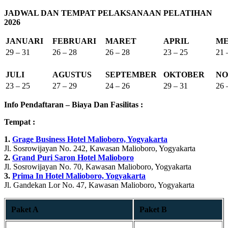
JADWAL DAN TEMPAT PELAKSANAAN PELATIHAN
2026
JANUARI
FEBRUARI
MARET
APRIL
ME
29 – 31
26 – 28
26 – 28
23 – 25
21 
JULI
AGUSTUS
SEPTEMBER
OKTOBER
NO
23 – 25
27 – 29
24 – 26
29 – 31
26 
Info Pendaftaran – Biaya Dan Fasilitas :
Tempat :
1.
Grage Business Hotel Malioboro, Yogyakarta
Jl. Sosrowijayan No. 242, Kawasan Malioboro, Yogyakarta
2.
Grand Puri Saron Hotel Malioboro
Jl. Sosrowijayan No. 70, Kawasan Malioboro, Yogyakarta
3.
Prima In Hotel Malioboro, Yogyakarta
Jl. Gandekan Lor No. 47, Kawasan Malioboro, Yogyakarta
Paket A
Paket B