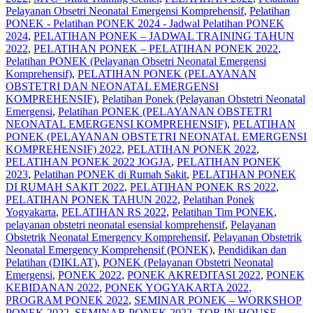
Pelayanan Obsetri Neonatal Emergensi Komprehensif
,
Pelatihan
PONEK - Pelatihan PONEK 2024 - Jadwal Pelatihan PONEK
2024
,
PELATIHAN PONEK – JADWAL TRAINING TAHUN
2022
,
PELATIHAN PONEK – PELATIHAN PONEK 2022
,
Pelatihan PONEK (Pelayanan Obsetri Neonatal Emergensi
Komprehensif)
,
PELATIHAN PONEK (PELAYANAN
OBSTETRI DAN NEONATAL EMERGENSI
KOMPREHENSIF)
,
Pelatihan Ponek (Pelayanan Obstetri Neonatal
Emergensi
,
Pelatihan PONEK (PELAYANAN OBSTETRI
NEONATAL EMERGENSI KOMPREHENSIF)
,
PELATIHAN
PONEK (PELAYANAN OBSTETRI NEONATAL EMERGENSI
KOMPREHENSIF) 2022
,
PELATIHAN PONEK 2022
,
PELATIHAN PONEK 2022 JOGJA
,
PELATIHAN PONEK
2023
,
Pelatihan PONEK di Rumah Sakit
,
PELATIHAN PONEK
DI RUMAH SAKIT 2022
,
PELATIHAN PONEK RS 2022
,
PELATIHAN PONEK TAHUN 2022
,
Pelatihan Ponek
Yogyakarta
,
PELATIHAN RS 2022
,
Pelatihan Tim PONEK
,
pelayanan obstetri neonatal esensial komprehensif
,
Pelayanan
Obstetrik Neonatal Emergency Komprehensif
,
Pelayanan Obstetrik
Neonatal Emergency Komprehensif (PONEK)
,
Pendidikan dan
Pelatihan (DIKLAT)
,
PONEK (Pelayanan Obstetri Neonatal
Emergensi
,
PONEK 2022
,
PONEK AKREDITASI 2022
,
PONEK
KEBIDANAN 2022
,
PONEK YOGYAKARTA 2022
,
PROGRAM PONEK 2022
,
SEMINAR PONEK – WORKSHOP
PONEK 2022
,
SEMINAR PONEK 2022
,
TOR IN HOUSE