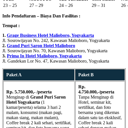
23 – 25
27 – 29
24 – 26
29 – 31
26 
Info Pendaftaran – Biaya Dan Fasilitas :
Tempat :
1.
Grage Business Hotel Malioboro, Yogyakarta
Jl. Sosrowijayan No. 242, Kawasan Malioboro, Yogyakarta
2.
Grand Puri Saron Hotel Malioboro
Jl. Sosrowijayan No. 70, Kawasan Malioboro, Yogyakarta
3.
Prima In Hotel Malioboro, Yogyakarta
Jl. Gandekan Lor No. 47, Kawasan Malioboro, Yogyakarta
Paket A
Paket B
Rp.
Rp. 5.750.000,- /peserta
4.750.000,-/peserta
Menginap di
Grand Puri Saron
Tanpa Menginap di
Hotel Yogyakarta
(1
Hotel, seminar kit,
kamar/peserta) selama 3 hari 2
sertifikat, dan foto
malam, konsumsi (makan pagi,
bersama yang dikemas
makan siang, makan malam),
dalam satu tas eksklusif,
Coffee break 2 kali sehari, sertifikat,
Coffee break 2 kali
seminar kit, dan foto bersama yang
sehari dengan makan