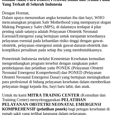
Yang Terkait di Seluruh Indonesia
Dengan Hormat,
Dalam upaya menurunkan angka kematian ibu dan bayi, WHO
mencanangkan program Safe Motherhood yang mempunyai slogan
Making Pregnancy Safer (MPS), di dalamnya terdapat 4 pilar
penting salah satunya adalah Pelayanan Obstetrik Neonatal
Esensial/Emergensi yang bertujuan untuk menjamin tersedianya
pelayanan esensial pada kehamilan risiko tinggi dengan gawat-
obstetrik, pelayanan emergensi untuk gawat-darurat-obstetrik dan
komplikasi persalinan pada setiap ibu yang membutuhkannya.
Pemerintah Indonesia melalui Kementrian Kesehatan kemudian
mengembangkan program tersebut dengan rangkaian paket
pembelajaran dan pelatihan yaitu PONEK (Pelayanan Obstetri
Neonatal Emergensi Komprehensif) dan PONED (Pelayanan
Obstetri Neonatal Emergensi Dasar) yang bertujuan meningkatkan
para profesional di bidang pelayanan kesehatan dalam memberikan
pelayanan tinggi kepada ibu, bayi baru lahir, dan anak.
Untuk itu kami
MITRA TRAINIG CENTER
(Konsultan dan
Training Center) menyelenggarakan
PELATIHAN
PELAYANAN OBSTETRI NEONATAL EMERGENSI
KOMPREHENSIF (pelatihan ponek)
bagi petugas kesehatan di
rumah sakit yang terlibat langsung dalam pelayanan.