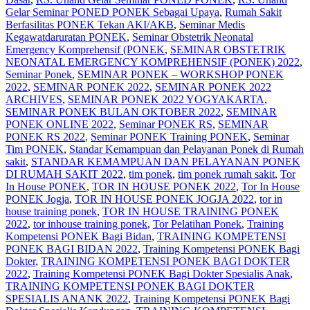
Gelar Seminar PONED PONEK Sebagai Upaya
,
Rumah Sakit
Berfasilitas PONEK Tekan AKI/AKB
,
Seminar Medis
Kegawatdaruratan PONEK
,
Seminar Obstetrik Neonatal
Emergency Komprehensif (PONEK
,
SEMINAR OBSTETRIK
NEONATAL EMERGENCY KOMPREHENSIF (PONEK) 2022
,
Seminar Ponek
,
SEMINAR PONEK – WORKSHOP PONEK
2022
,
SEMINAR PONEK 2022
,
SEMINAR PONEK 2022
ARCHIVES
,
SEMINAR PONEK 2022 YOGYAKARTA
,
SEMINAR PONEK BULAN OKTOBER 2022
,
SEMINAR
PONEK ONLINE 2022
,
Seminar PONEK RS
,
SEMINAR
PONEK RS 2022
,
Seminar PONEK Training PONEK
,
Seminar
Tim PONEK
,
Standar Kemampuan dan Pelayanan Ponek di Rumah
sakit
,
STANDAR KEMAMPUAN DAN PELAYANAN PONEK
DI RUMAH SAKIT 2022
,
tim ponek
,
tim ponek rumah sakit
,
Tor
In House PONEK
,
TOR IN HOUSE PONEK 2022
,
Tor In House
PONEK Jogja
,
TOR IN HOUSE PONEK JOGJA 2022
,
tor in
house training ponek
,
TOR IN HOUSE TRAINING PONEK
2022
,
tor inhouse training ponek
,
Tor Pelatihan Ponek
,
Training
Kompetensi PONEK Bagi Bidan
,
TRAINING KOMPETENSI
PONEK BAGI BIDAN 2022
,
Training Kompetensi PONEK Bagi
Dokter
,
TRAINING KOMPETENSI PONEK BAGI DOKTER
2022
,
Training Kompetensi PONEK Bagi Dokter Spesialis Anak
,
TRAINING KOMPETENSI PONEK BAGI DOKTER
SPESIALIS ANANK 2022
,
Training Kompetensi PONEK Bagi