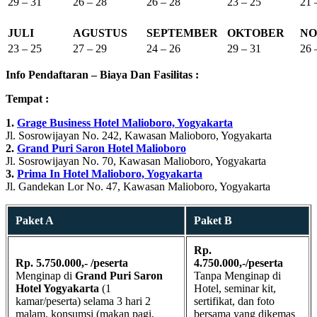
29 – 31
26 – 28
26 – 28
23 – 25
21 
JULI
AGUSTUS
SEPTEMBER
OKTOBER
NO
23 – 25
27 – 29
24 – 26
29 – 31
26 
Info Pendaftaran – Biaya Dan Fasilitas :
Tempat :
1.
Grage Business Hotel Malioboro, Yogyakarta
Jl. Sosrowijayan No. 242, Kawasan Malioboro, Yogyakarta
2.
Grand Puri Saron Hotel Malioboro
Jl. Sosrowijayan No. 70, Kawasan Malioboro, Yogyakarta
3.
Prima In Hotel Malioboro, Yogyakarta
Jl. Gandekan Lor No. 47, Kawasan Malioboro, Yogyakarta
Paket A
Paket B
Rp.
Rp. 5.750.000,- /peserta
4.750.000,-/peserta
Menginap di
Grand Puri Saron
Tanpa Menginap di
Hotel Yogyakarta
(1
Hotel, seminar kit,
kamar/peserta) selama 3 hari 2
sertifikat, dan foto
malam, konsumsi (makan pagi,
bersama yang dikemas