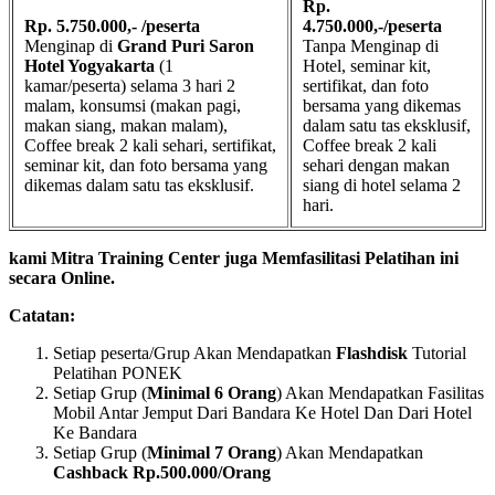
Rp.
Rp. 5.750.000,- /peserta
4.750.000,-/peserta
Menginap di
Grand Puri Saron
Tanpa Menginap di
Hotel Yogyakarta
(1
Hotel, seminar kit,
kamar/peserta) selama 3 hari 2
sertifikat, dan foto
malam, konsumsi (makan pagi,
bersama yang dikemas
makan siang, makan malam),
dalam satu tas eksklusif,
Coffee break 2 kali sehari, sertifikat,
Coffee break 2 kali
seminar kit, dan foto bersama yang
sehari dengan makan
dikemas dalam satu tas eksklusif.
siang di hotel selama 2
hari.
kami Mitra Training Center juga Memfasilitasi Pelatihan ini
secara Online.
Catatan:
Setiap peserta/Grup Akan Mendapatkan
Flashdisk
Tutorial
Pelatihan PONEK
Setiap Grup (
Minimal 6 Orang
) Akan Mendapatkan Fasilitas
Mobil Antar Jemput Dari Bandara Ke Hotel Dan Dari Hotel
Ke Bandara
Setiap Grup (
Minimal 7 Orang
) Akan Mendapatkan
Cashback Rp.500.000/Orang