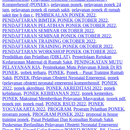
Komprehensif (PONEK)
,
pelayanan ponek
,
pelayanan ponek 24
jam
,
pelayanan ponek di rumah sakit
,
pelayanan ponek di rumah
sakit tipe b dan c
,
PEMBEKALAN PONEK 2022
,
PENDAFTARAN BIMTEK PONEK OKTOBER 2022
,
PENDAFTARAN PELATIHAN PONEK OKTOBER 2022
,
PENDAFTARAN SEMINAR OKTOBER 2022
,
PENDAFTARAN SEMINAR PONEK OKTOBER 2022
,
PENDAFTARAN TRAINING OKTOBER 2022
,
PENDAFTARAN TRAINING PONEK OKTOBER 2022
,
PENDAFTARAN WORKSHOP PONEK OKTOBER 2022
,
Pendidikan dan Pelatihan (DIKLAT)
,
Pengelolaan Rujukan
Kedaruratan Maternal di Rumah Sakit
,
PENINGKATAN MUTU
PELAYANAN KIA
,
Peningkatan Mutu Pelayanan Klinik Di RS
PONEK
,
pobek terbaru
,
PONEK
,
Ponek – Pusat Training Rumah
Sakit
,
PONEK (Pelayanan Obstetri Neonatal Emergensi
,
ponek
(pelayanan obstetri neonatal emergensi komprehensif
,
PONEK
2022
,
ponek akreditasi
,
PONEK AKREDITASI 2022
,
ponek
kebidanan
,
PONEK KEBIDANAN 2022
,
ponek kemenkes
,
PONEK Maksimal Memberikan Pelayanan Masyarakat
,
ponek pdf
,
ponek ppt
,
ponek rsud
,
PONEK RSUD 2022
,
PONEK
YOGYAKARTA 2022
,
PROGRAM
,
Program Pelatihan PONEK
,
program ponek
,
PROGRAM PONEK 2022
,
proposal in house
training ponek
,
Pusat Pelatihan Dan Konsultan Rumah Sakit
,
Puskesmas Berfasilitas Pelayanan Obstetri Neonatal Emergensi
Dasar
,
RS. Unand Gelar Seminar PONED PONEK
,
RS. Unand