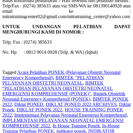
Batas konfirmasi pendaftaran 7 Hari sebelum hari pelatihan melalui :
Telp/Fax : (0274) 385633 atau via SMS/WA ke 081390140928 atau
email ke :
mitratrainingcenter02@gmail.com/mitratraining_center@yahoo.com
UNTUK UNDANGAN PELATIHAN DAPAT
MENGHUBUNGI KAMI DI NOMOR :
Telp. Fax : (0274) 385633
No. Hp : 0813 9014 0928 (Telp. & WA) (Iqbal)
Tagged
Acara Pelatihan PONEK (Pelayanan Obstetri Neonatal
Emergency Komprehensif)
,
BIMTEK "PELATIHAN
PELAYANAN OBSTETRI NEONATAL
,
BIMTEK
“PELATIHAN PELAYANAN OBSTETRI NEONATAL
EMERGENSI KOMPREHENSIF (PONEK)”
,
Bimtek Obstetrik
Neonatal Emergency Komprehensif (PONEK)
,
BIMTEK PONEK
2022
,
Diklat PONED
,
DIKLAT PONED 2022 ARCHIVES
,
Diklat
Ponek
,
DIKLAT PONEK 2022
,
HOUSE TRAINING PONEK
2022
,
Implementasi Pelayanan Neonatal Emergensi Komprehensif
,
IMPLEMENTASI PELAYANAN NEONATAL EMERGENSI
KOMPREHENSIF 2022
,
In House Training Ponek
,
In-House
Training Pelatihan PONEK
,
indikator ponek
,
INDIKATOR