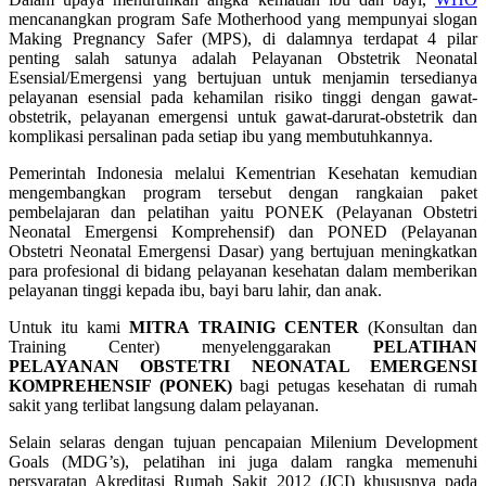
mencanangkan program Safe Motherhood yang mempunyai slogan
Making Pregnancy Safer (MPS), di dalamnya terdapat 4 pilar
penting salah satunya adalah Pelayanan Obstetrik Neonatal
Esensial/Emergensi yang bertujuan untuk menjamin tersedianya
pelayanan esensial pada kehamilan risiko tinggi dengan gawat-
obstetrik, pelayanan emergensi untuk gawat-darurat-obstetrik dan
komplikasi persalinan pada setiap ibu yang membutuhkannya.
Pemerintah Indonesia melalui Kementrian Kesehatan kemudian
mengembangkan program tersebut dengan rangkaian paket
pembelajaran dan pelatihan yaitu PONEK (Pelayanan Obstetri
Neonatal Emergensi Komprehensif) dan PONED (Pelayanan
Obstetri Neonatal Emergensi Dasar) yang bertujuan meningkatkan
para profesional di bidang pelayanan kesehatan dalam memberikan
pelayanan tinggi kepada ibu, bayi baru lahir, dan anak.
Untuk itu kami
MITRA TRAINIG CENTER
(Konsultan dan
Training Center) menyelenggarakan
PELATIHAN
PELAYANAN OBSTETRI NEONATAL EMERGENSI
KOMPREHENSIF (PONEK)
bagi petugas kesehatan di rumah
sakit yang terlibat langsung dalam pelayanan.
Selain selaras dengan tujuan pencapaian Milenium Development
Goals (MDG’s), pelatihan ini juga dalam rangka memenuhi
persyaratan Akreditasi Rumah Sakit 2012 (JCI) khususnya pada