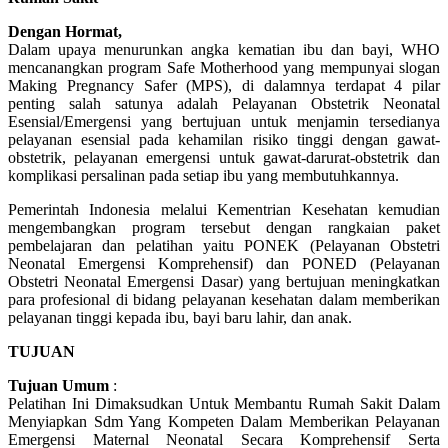
Dengan Hormat,
Dalam upaya menurunkan angka kematian ibu dan bayi, WHO
mencanangkan program Safe Motherhood yang mempunyai slogan
Making Pregnancy Safer (MPS), di dalamnya terdapat 4 pilar
penting salah satunya adalah Pelayanan Obstetrik Neonatal
Esensial/Emergensi yang bertujuan untuk menjamin tersedianya
pelayanan esensial pada kehamilan risiko tinggi dengan gawat-
obstetrik, pelayanan emergensi untuk gawat-darurat-obstetrik dan
komplikasi persalinan pada setiap ibu yang membutuhkannya.
Pemerintah Indonesia melalui Kementrian Kesehatan kemudian
mengembangkan program tersebut dengan rangkaian paket
pembelajaran dan pelatihan yaitu PONEK (Pelayanan Obstetri
Neonatal Emergensi Komprehensif) dan PONED (Pelayanan
Obstetri Neonatal Emergensi Dasar) yang bertujuan meningkatkan
para profesional di bidang pelayanan kesehatan dalam memberikan
pelayanan tinggi kepada ibu, bayi baru lahir, dan anak.
TUJUAN
Tujuan Umum
:
Pelatihan Ini Dimaksudkan Untuk Membantu Rumah Sakit Dalam
Menyiapkan Sdm Yang Kompeten Dalam Memberikan Pelayanan
Emergensi Maternal Neonatal Secara Komprehensif Serta