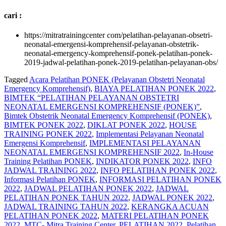
cari :
https://mitratrainingcenter com/pelatihan-pelayanan-obsetri-
neonatal-emergensi-komprehensif-pelayanan-obstetrik-
neonatal-emergency-komprehensif-ponek-pelatihan-ponek-
2019-jadwal-pelatihan-ponek-2019-pelatihan-pelayanan-obs/
Tagged
Acara Pelatihan PONEK (Pelayanan Obstetri Neonatal
Emergency Komprehensif)
,
BIAYA PELATIHAN PONEK 2022
,
BIMTEK “PELATIHAN PELAYANAN OBSTETRI
NEONATAL EMERGENSI KOMPREHENSIF (PONEK)”
,
Bimtek Obstetrik Neonatal Emergency Komprehensif (PONEK)
,
BIMTEK PONEK 2022
,
DIKLAT PONEK 2022
,
HOUSE
TRAINING PONEK 2022
,
Implementasi Pelayanan Neonatal
Emergensi Komprehensif
,
IMPLEMENTASI PELAYANAN
NEONATAL EMERGENSI KOMPREHENSIF 2022
,
In-House
Training Pelatihan PONEK
,
INDIKATOR PONEK 2022
,
INFO
JADWAL TRAINING 2022
,
INFO PELATIHAN PONEK 2022
,
Informasi Pelatihan PONEK
,
INFORMASI PELATIHAN PONEK
2022
,
JADWAL PELATIHAN PONEK 2022
,
JADWAL
PELATIHAN PONEK TAHUN 2022
,
JADWAL PONEK 2022
,
JADWAL TRAINING TAHUN 2022
,
KERANGKA ACUAN
PELATIHAN PONEK 2022
,
MATERI PELATIHAN PONEK
2022
,
MTC- Mitra Training Center
,
PELATIHAN 2022
,
Pelatihan