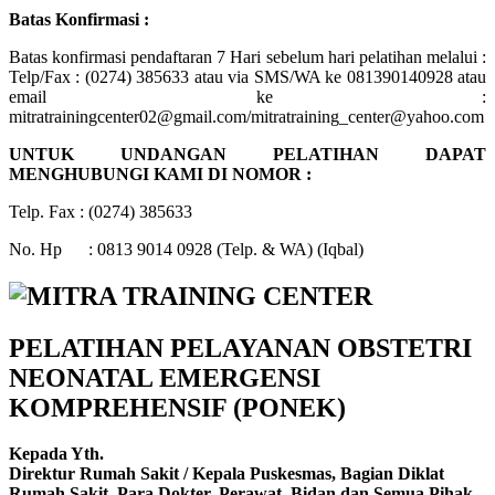
Batas Konfirmasi :
Batas konfirmasi pendaftaran 7 Hari sebelum hari pelatihan melalui :
Telp/Fax : (0274) 385633 atau via SMS/WA ke 081390140928 atau
email ke :
mitratrainingcenter02@gmail.com/mitratraining_center@yahoo.com
UNTUK UNDANGAN PELATIHAN DAPAT
MENGHUBUNGI KAMI DI NOMOR :
Telp. Fax : (0274) 385633
No. Hp : 0813 9014 0928 (Telp. & WA) (Iqbal)
PELATIHA
N
PELAYANAN OBSTETRI
NEONATAL EMERGENSI
KOMPREHENSIF (PONEK)
Kepada Yth.
Direktur Rumah Sakit / Kepala Puskesmas, Bagian Diklat
Rumah Sakit, Para Dokter, Perawat, Bidan dan Semua Pihak