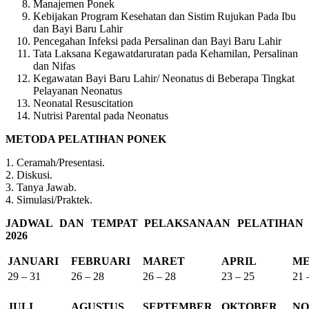
Manajemen Ponek
Kebijakan Program Kesehatan dan Sistim Rujukan Pada Ibu
dan Bayi Baru Lahir
Pencegahan Infeksi pada Persalinan dan Bayi Baru Lahir
Tata Laksana Kegawatdaruratan pada Kehamilan, Persalinan
dan Nifas
Kegawatan Bayi Baru Lahir/ Neonatus di Beberapa Tingkat
Pelayanan Neonatus
Neonatal Resuscitation
Nutrisi Parental pada Neonatus
METODA PELATIHAN PONEK
1. Ceramah/Presentasi.
2. Diskusi.
3. Tanya Jawab.
4. Simulasi/Praktek.
JADWAL DAN TEMPAT PELAKSANAAN PELATIHAN
2026
JANUARI
FEBRUARI
MARET
APRIL
ME
29 – 31
26 – 28
26 – 28
23 – 25
21 
JULI
AGUSTUS
SEPTEMBER
OKTOBER
NO