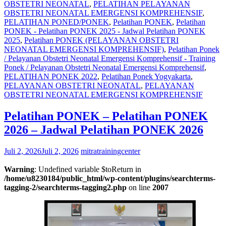
OBSTETRI NEONATAL
,
PELATIHAN PELAYANAN
OBSTETRI NEONATAL EMERGENSI KOMPREHENSIF
,
PELATIHAN PONED/PONEK
,
Pelatihan PONEK
,
Pelatihan
PONEK - Pelatihan PONEK 2025 - Jadwal Pelatihan PONEK
2025
,
Pelatihan PONEK (PELAYANAN OBSTETRI
NEONATAL EMERGENSI KOMPREHENSIF)
,
Pelatihan Ponek
/ Pelayanan Obstetri Neonatal Emergensi Komprehensif - Training
Ponek / Pelayanan Obstetri Neonatal Emergensi Komprehensif
,
PELATIHAN PONEK 2022
,
Pelatihan Ponek Yogyakarta
,
PELAYANAN OBSTETRI NEONATAL
,
PELAYANAN
OBSTETRI NEONATAL EMERGENSI KOMPREHENSIF
Pelatihan PONEK – Pelatihan PONEK
2026 – Jadwal Pelatihan PONEK 2026
Juli 2, 2026
Juli 2, 2026
mitratrainingcenter
Warning
: Undefined variable $toReturn in
/home/u8230184/public_html/wp-content/plugins/searchterms-
tagging-2/searchterms-tagging2.php
on line
2007