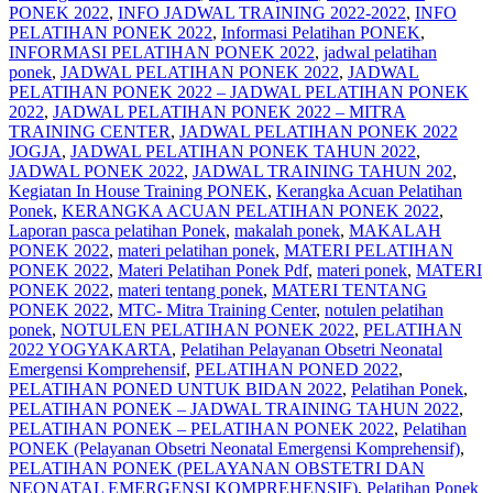
PONEK 2022
,
INFO JADWAL TRAINING 2022-2022
,
INFO
PELATIHAN PONEK 2022
,
Informasi Pelatihan PONEK
,
INFORMASI PELATIHAN PONEK 2022
,
jadwal pelatihan
ponek
,
JADWAL PELATIHAN PONEK 2022
,
JADWAL
PELATIHAN PONEK 2022 – JADWAL PELATIHAN PONEK
2022
,
JADWAL PELATIHAN PONEK 2022 – MITRA
TRAINING CENTER
,
JADWAL PELATIHAN PONEK 2022
JOGJA
,
JADWAL PELATIHAN PONEK TAHUN 2022
,
JADWAL PONEK 2022
,
JADWAL TRAINING TAHUN 202
,
Kegiatan In House Training PONEK
,
Kerangka Acuan Pelatihan
Ponek
,
KERANGKA ACUAN PELATIHAN PONEK 2022
,
Laporan pasca pelatihan Ponek
,
makalah ponek
,
MAKALAH
PONEK 2022
,
materi pelatihan ponek
,
MATERI PELATIHAN
PONEK 2022
,
Materi Pelatihan Ponek Pdf
,
materi ponek
,
MATERI
PONEK 2022
,
materi tentang ponek
,
MATERI TENTANG
PONEK 2022
,
MTC- Mitra Training Center
,
notulen pelatihan
ponek
,
NOTULEN PELATIHAN PONEK 2022
,
PELATIHAN
2022 YOGYAKARTA
,
Pelatihan Pelayanan Obsetri Neonatal
Emergensi Komprehensif
,
PELATIHAN PONED 2022
,
PELATIHAN PONED UNTUK BIDAN 2022
,
Pelatihan Ponek
,
PELATIHAN PONEK – JADWAL TRAINING TAHUN 2022
,
PELATIHAN PONEK – PELATIHAN PONEK 2022
,
Pelatihan
PONEK (Pelayanan Obsetri Neonatal Emergensi Komprehensif)
,
PELATIHAN PONEK (PELAYANAN OBSTETRI DAN
NEONATAL EMERGENSI KOMPREHENSIF)
,
Pelatihan Ponek