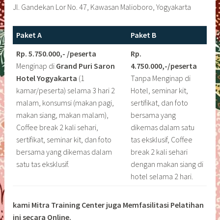
Jl. Gandekan Lor No. 47, Kawasan Malioboro, Yogyakarta
Paket A
Paket B
Rp. 5.750.000,- /peserta
Rp.
Menginap di
Grand Puri Saron
4.750.000,-/peserta
Hotel Yogyakarta
(1
Tanpa Menginap di
kamar/peserta) selama 3 hari 2
Hotel, seminar kit,
malam, konsumsi (makan pagi,
sertifikat, dan foto
makan siang, makan malam),
bersama yang
Coffee break 2 kali sehari,
dikemas dalam satu
sertifikat, seminar kit, dan foto
tas eksklusif, Coffee
bersama yang dikemas dalam
break 2 kali sehari
satu tas eksklusif.
dengan makan siang di
hotel selama 2 hari.
kami Mitra Training Center juga Memfasilitasi Pelatihan
ini secara Online.