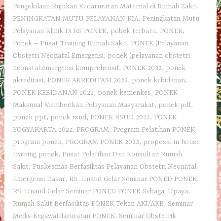
Pengelolaan Rujukan Kedaruratan Maternal di Rumah Sakit
,
PENINGKATAN MUTU PELAYANAN KIA
,
Peningkatan Mutu
Pelayanan Klinik Di RS PONEK
,
pobek terbaru
,
PONEK
,
Ponek – Pusat Training Rumah Sakit
,
PONEK (Pelayanan
Obstetri Neonatal Emergensi
,
ponek (pelayanan obstetri
neonatal emergensi komprehensif
,
PONEK 2022
,
ponek
akreditasi
,
PONEK AKREDITASI 2022
,
ponek kebidanan
,
PONEK KEBIDANAN 2022
,
ponek kemenkes
,
PONEK
Maksimal Memberikan Pelayanan Masyarakat
,
ponek pdf
,
ponek ppt
,
ponek rsud
,
PONEK RSUD 2022
,
PONEK
YOGYAKARTA 2022
,
PROGRAM
,
Program Pelatihan PONEK
,
program ponek
,
PROGRAM PONEK 2022
,
proposal in house
training ponek
,
Pusat Pelatihan Dan Konsultan Rumah
Sakit
,
Puskesmas Berfasilitas Pelayanan Obstetri Neonatal
Emergensi Dasar
,
RS. Unand Gelar Seminar PONED PONEK
,
RS. Unand Gelar Seminar PONED PONEK Sebagai Upaya
,
Rumah Sakit Berfasilitas PONEK Tekan AKI/AKB
,
Seminar
Medis Kegawatdaruratan PONEK
,
Seminar Obstetrik