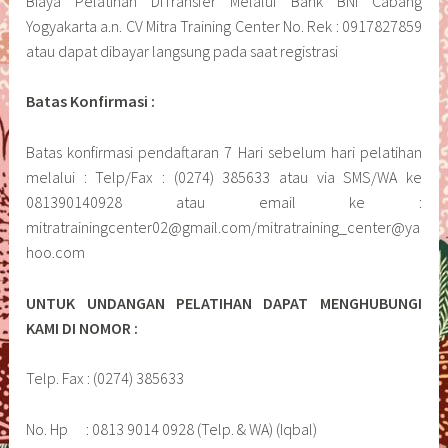
Biaya Pelatihan DiTransfer Melalui Bank BNI Cabang
Yogyakarta a.n. CV Mitra Training Center No. Rek : 0917827859
atau dapat dibayar langsung pada saat registrasi
Batas Konfirmasi :
Batas konfirmasi pendaftaran 7 Hari sebelum hari pelatihan
melalui : Telp/Fax : (0274) 385633 atau via SMS/WA ke
081390140928 atau email ke :
mitratrainingcenter02@gmail.com/mitratraining_center@ya
hoo.com
UNTUK UNDANGAN PELATIHAN DAPAT MENGHUBUNGI
KAMI DI NOMOR :
Telp. Fax : (0274) 385633
No. Hp : 0813 9014 0928 (Telp. & WA) (Iqbal)