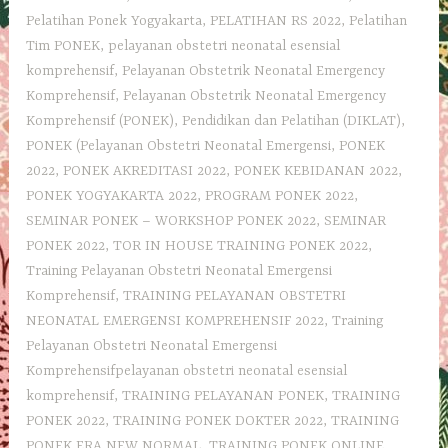
Pelatihan Ponek Yogyakarta
,
PELATIHAN RS 2022
,
Pelatihan
Tim PONEK
,
pelayanan obstetri neonatal esensial
komprehensif
,
Pelayanan Obstetrik Neonatal Emergency
Komprehensif
,
Pelayanan Obstetrik Neonatal Emergency
Komprehensif (PONEK)
,
Pendidikan dan Pelatihan (DIKLAT)
,
PONEK (Pelayanan Obstetri Neonatal Emergensi
,
PONEK
2022
,
PONEK AKREDITASI 2022
,
PONEK KEBIDANAN 2022
,
PONEK YOGYAKARTA 2022
,
PROGRAM PONEK 2022
,
SEMINAR PONEK – WORKSHOP PONEK 2022
,
SEMINAR
PONEK 2022
,
TOR IN HOUSE TRAINING PONEK 2022
,
Training Pelayanan Obstetri Neonatal Emergensi
Komprehensif
,
TRAINING PELAYANAN OBSTETRI
NEONATAL EMERGENSI KOMPREHENSIF 2022
,
Training
Pelayanan Obstetri Neonatal Emergensi
Komprehensifpelayanan obstetri neonatal esensial
komprehensif
,
TRAINING PELAYANAN PONEK
,
TRAINING
PONEK 2022
,
TRAINING PONEK DOKTER 2022
,
TRAINING
PONEK ERA NEW NORMAL
,
TRAINING PONEK ONLINE