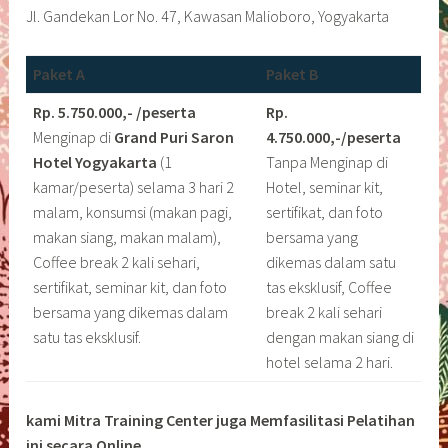
Jl. Gandekan Lor No. 47, Kawasan Malioboro, Yogyakarta
Paket A
Paket B
Rp. 5.750.000,- /peserta
Rp.
Menginap di
Grand Puri Saron
4.750.000,-/peserta
Hotel Yogyakarta
(1
Tanpa Menginap di
kamar/peserta) selama 3 hari 2
Hotel, seminar kit,
malam, konsumsi (makan pagi,
sertifikat, dan foto
makan siang, makan malam),
bersama yang
Coffee break 2 kali sehari,
dikemas dalam satu
sertifikat, seminar kit, dan foto
tas eksklusif, Coffee
bersama yang dikemas dalam
break 2 kali sehari
satu tas eksklusif.
dengan makan siang di
hotel selama 2 hari.
kami Mitra Training Center juga Memfasilitasi Pelatihan
ini secara Online.