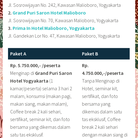
Jl. Sosrowijayan No. 242, Kawasan Malioboro, Yogyakarta
2.
Grand Puri Saron Hotel Malioboro
Jl. Sosrowijayan No. 70, Kawasan Malioboro, Yogyakarta
3.
Prima In Hotel Malioboro, Yogyakarta
Jl. Gandekan Lor No. 47, Kawasan Malioboro, Yogyakarta
Paket A
Paket B
Rp. 5.750.000,- /peserta
Rp.
Menginap di
Grand Puri Saron
4.750.000,-/peserta
Hotel Yogyakarta
(1
Tanpa Menginap di
kamar/peserta) selama 3 hari 2
Hotel, seminar kit,
malam, konsumsi (makan pagi,
sertifikat, dan foto
makan siang, makan malam),
bersama yang
Coffee break 2 kali sehari,
dikemas dalam satu
sertifikat, seminar kit, dan foto
tas eksklusif, Coffee
bersama yang dikemas dalam
break 2 kali sehari
satu tas eksklusif.
dengan makan siang di