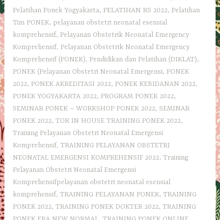
Pelatihan Ponek Yogyakarta
,
PELATIHAN RS 2022
,
Pelatihan
Tim PONEK
,
pelayanan obstetri neonatal esensial
komprehensif
,
Pelayanan Obstetrik Neonatal Emergency
Komprehensif
,
Pelayanan Obstetrik Neonatal Emergency
Komprehensif (PONEK)
,
Pendidikan dan Pelatihan (DIKLAT)
,
PONEK (Pelayanan Obstetri Neonatal Emergensi
,
PONEK
2022
,
PONEK AKREDITASI 2022
,
PONEK KEBIDANAN 2022
,
PONEK YOGYAKARTA 2022
,
PROGRAM PONEK 2022
,
SEMINAR PONEK – WORKSHOP PONEK 2022
,
SEMINAR
PONEK 2022
,
TOR IN HOUSE TRAINING PONEK 2022
,
Training Pelayanan Obstetri Neonatal Emergensi
Komprehensif
,
TRAINING PELAYANAN OBSTETRI
NEONATAL EMERGENSI KOMPREHENSIF 2022
,
Training
Pelayanan Obstetri Neonatal Emergensi
Komprehensifpelayanan obstetri neonatal esensial
komprehensif
,
TRAINING PELAYANAN PONEK
,
TRAINING
PONEK 2022
,
TRAINING PONEK DOKTER 2022
,
TRAINING
PONEK ERA NEW NORMAL
,
TRAINING PONEK ONLINE