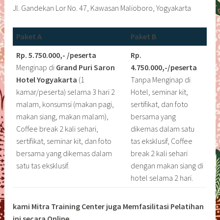
Jl. Gandekan Lor No. 47, Kawasan Malioboro, Yogyakarta
Paket A
Paket B
Rp. 5.750.000,- /peserta
Rp.
Menginap di
Grand Puri Saron
4.750.000,-/peserta
Hotel Yogyakarta
(1
Tanpa Menginap di
kamar/peserta) selama 3 hari 2
Hotel, seminar kit,
malam, konsumsi (makan pagi,
sertifikat, dan foto
makan siang, makan malam),
bersama yang
Coffee break 2 kali sehari,
dikemas dalam satu
sertifikat, seminar kit, dan foto
tas eksklusif, Coffee
bersama yang dikemas dalam
break 2 kali sehari
satu tas eksklusif.
dengan makan siang di
hotel selama 2 hari.
kami Mitra Training Center juga Memfasilitasi Pelatihan
ini secara Online.