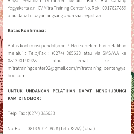
Biaya Pelatihan DiTransfer Melalui Bank BNI Cabang
Yogyakarta a.n. CV Mitra Training Center No. Rek : 0917827859
atau dapat dibayar langsung pada saat registrasi
Batas Konfirmasi :
Batas konfirmasi pendaftaran 7 Hari sebelum hari pelatihan
melalui : Telp/Fax : (0274) 385633 atau via SMS/WA ke
081390140928 atau email ke :
mitratrainingcenter02@gmail.com/mitratraining_center@ya
hoo.com
UNTUK UNDANGAN PELATIHAN DAPAT MENGHUBUNGI
KAMI DI NOMOR :
Telp. Fax : (0274) 385633
No. Hp : 0813 9014 0928 (Telp. & WA) (Iqbal)