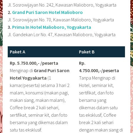
Jl. Sosrowijayan No. 242, Kawasan Malioboro, Yogyakarta
2.
Grand Puri Saron Hotel Malioboro
Jl. Sosrowijayan No. 70, Kawasan Malioboro, Yogyakarta
3.
Prima In Hotel Malioboro, Yogyakarta
Jl. Gandekan Lor No. 47, Kawasan Malioboro, Yogyakarta
Paket A
Paket B
Rp. 5.750.000,- /peserta
Rp.
Menginap di
Grand Puri Saron
4.750.000,-/peserta
Hotel Yogyakarta
(1
Tanpa Menginap di
kamar/peserta) selama 3 hari 2
Hotel, seminar kit,
malam, konsumsi (makan pagi,
sertifikat, dan foto
makan siang, makan malam),
bersama yang
Coffee break 2 kali sehari,
dikemas dalam satu
sertifikat, seminar kit, dan foto
tas eksklusif, Coffee
bersama yang dikemas dalam
break 2 kali sehari
satu tas eksklusif.
dengan makan siang di