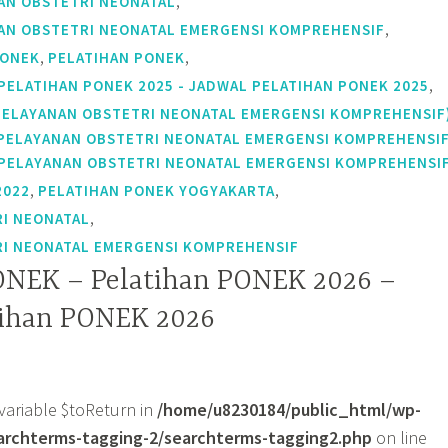
,
AN OBSTETRI NEONATAL
,
AN OBSTETRI NEONATAL EMERGENSI KOMPREHENSIF
,
,
PONEK
PELATIHAN PONEK
,
PELATIHAN PONEK 2025 - JADWAL PELATIHAN PONEK 2025
PELAYANAN OBSTETRI NEONATAL EMERGENSI KOMPREHENSIF
 PELAYANAN OBSTETRI NEONATAL EMERGENSI KOMPREHENSI
/ PELAYANAN OBSTETRI NEONATAL EMERGENSI KOMPREHENSI
,
,
2022
PELATIHAN PONEK YOGYAKARTA
,
I NEONATAL
I NEONATAL EMERGENSI KOMPREHENSIF
ONEK – Pelatihan PONEK 2026 –
tihan PONEK 2026
variable $toReturn in
/home/u8230184/public_html/wp-
archterms-tagging-2/searchterms-tagging2.php
on line