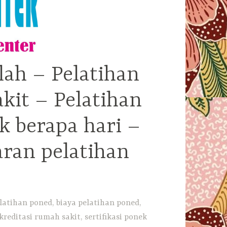
lah – Pelatihan
kit – Pelatihan
k berapa hari –
aran pelatihan
latihan poned, biaya pelatihan poned,
reditasi rumah sakit, sertifikasi ponek