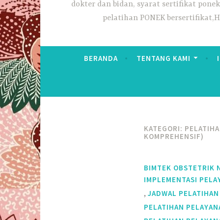
dokter dan bidan, syarat sertifikat pon
pelatihan PONEK bersertifikat,
BERANDA
TENTANG KAMI
KATEGORI:
PELATIHA
KOMPREHENSIF)
BIMTEK OBSTETRIK 
IMPLEMENTASI PELA
,
JADWAL PELATIHAN
PELATIHAN PELAYAN