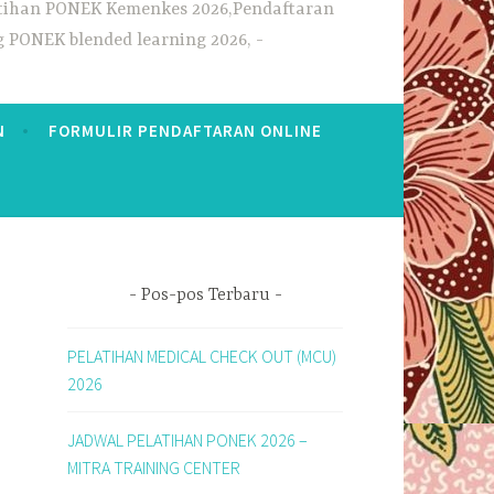
elatihan PONEK Kemenkes 2026,Pendaftaran
g PONEK blended learning 2026,
N
FORMULIR PENDAFTARAN ONLINE
Pos-pos Terbaru
PELATIHAN MEDICAL CHECK OUT (MCU)
2026
JADWAL PELATIHAN PONEK 2026 –
MITRA TRAINING CENTER