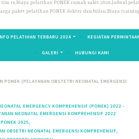
ek tim rs,Biaya pelatihan PONEK rumah sakit 2026,Jadwal p
Harga paket pelatihan PONEK dokter dan bidan,Biaya trainin
INFO PELATIHAN TERBARU 2024
KEGIATAN PERMINTAA
GALERI
HUBUNGI KAMI
N PONEK (PELAYANAN OBSTETRI NEONATAL EMERGENSI
NEONATAL EMERGENCY KOMPREHENSIF (PONEK) 2022 -
YANAN NEONATAL EMERGENSI KOMPREHENSIF 2022
,
 PONEK 2025
,
AN OBSETRI NEONATAL EMERGENSI KOMPREHENSIF