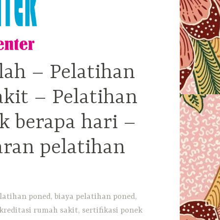
lah – Pelatihan
kit – Pelatihan
k berapa hari –
aran pelatihan
latihan poned, biaya pelatihan poned,
reditasi rumah sakit, sertifikasi ponek