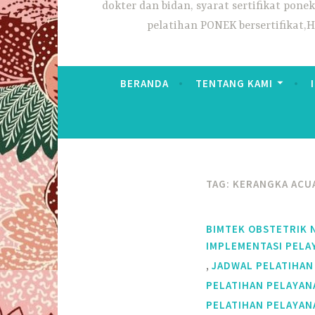
dokter dan bidan, syarat sertifikat pon
pelatihan PONEK bersertifikat,
BERANDA
TENTANG KAMI
TAG:
KERANGKA ACUA
BIMTEK OBSTETRIK 
IMPLEMENTASI PELA
,
JADWAL PELATIHAN
PELATIHAN PELAYAN
PELATIHAN PELAYAN