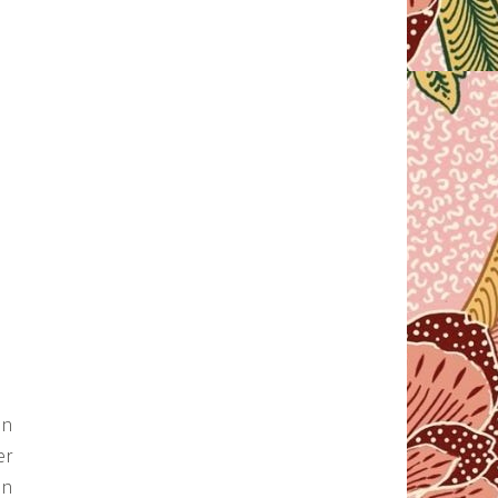
an
er
an