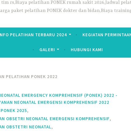
ek tim rs,Biaya pelatihan PONEK rumah sakit 2026,Jadwal p
Harga paket pelatihan PONEK dokter dan bidan,Biaya trainin
INFO PELATIHAN TERBARU 2024
KEGIATAN PERMINTAA
GALERI
HUBUNGI KAMI
N PELATIHAN PONEK 2022
NEONATAL EMERGENCY KOMPREHENSIF (PONEK) 2022 -
YANAN NEONATAL EMERGENSI KOMPREHENSIF 2022
,
 PONEK 2025
,
AN OBSETRI NEONATAL EMERGENSI KOMPREHENSIF
,
AN OBSTETRI NEONATAL