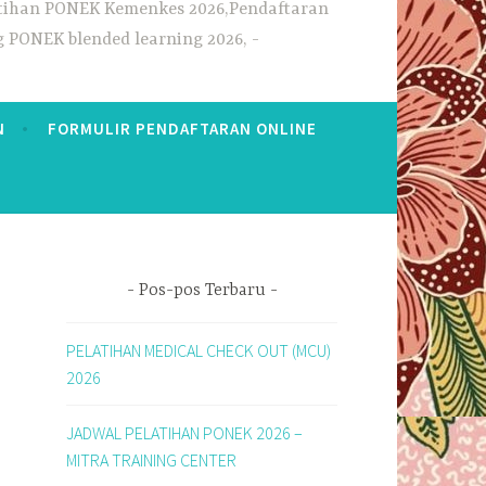
elatihan PONEK Kemenkes 2026,Pendaftaran
g PONEK blended learning 2026,
N
FORMULIR PENDAFTARAN ONLINE
Pos-pos Terbaru
PELATIHAN MEDICAL CHECK OUT (MCU)
2026
JADWAL PELATIHAN PONEK 2026 –
MITRA TRAINING CENTER