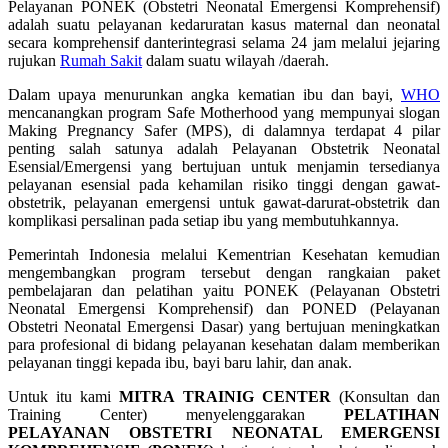
Pelayanan PONEK (Obstetri Neonatal Emergensi Komprehensif)
adalah suatu pelayanan kedaruratan kasus maternal dan neonatal
secara komprehensif danterintegrasi selama 24 jam melalui jejaring
rujukan
Rumah Sakit
dalam suatu wilayah /daerah.
Dalam upaya menurunkan angka kematian ibu dan bayi,
WHO
mencanangkan program Safe Motherhood yang mempunyai slogan
Making Pregnancy Safer (MPS), di dalamnya terdapat 4 pilar
penting salah satunya adalah Pelayanan Obstetrik Neonatal
Esensial/Emergensi yang bertujuan untuk menjamin tersedianya
pelayanan esensial pada kehamilan risiko tinggi dengan gawat-
obstetrik, pelayanan emergensi untuk gawat-darurat-obstetrik dan
komplikasi persalinan pada setiap ibu yang membutuhkannya.
Pemerintah Indonesia melalui Kementrian Kesehatan kemudian
mengembangkan program tersebut dengan rangkaian paket
pembelajaran dan pelatihan yaitu PONEK (Pelayanan Obstetri
Neonatal Emergensi Komprehensif) dan PONED (Pelayanan
Obstetri Neonatal Emergensi Dasar) yang bertujuan meningkatkan
para profesional di bidang pelayanan kesehatan dalam memberikan
pelayanan tinggi kepada ibu, bayi baru lahir, dan anak.
Untuk itu kami
MITRA TRAINIG CENTER
(Konsultan dan
Training Center) menyelenggarakan
PELATIHAN
PELAYANAN OBSTETRI NEONATAL EMERGENSI