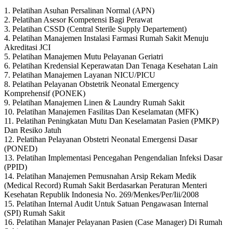
1. Pelatihan Asuhan Persalinan Normal (APN)
2. Pelatihan Asesor Kompetensi Bagi Perawat
3. Pelatihan CSSD (Central Sterile Supply Departement)
4. Pelatihan Manajemen Instalasi Farmasi Rumah Sakit Menuju
Akreditasi JCI
5. Pelatihan Manajemen Mutu Pelayanan Geriatri
6. Pelatihan Kredensial Keperawatan Dan Tenaga Kesehatan Lain
7. Pelatihan Manajemen Layanan NICU/PICU
8. Pelatihan Pelayanan Obstetrik Neonatal Emergency
Komprehensif (PONEK)
9. Pelatihan Manajemen Linen & Laundry Rumah Sakit
10. Pelatihan Manajemen Fasilitas Dan Keselamatan (MFK)
11. Pelatihan Peningkatan Mutu Dan Keselamatan Pasien (PMKP)
Dan Resiko Jatuh
12. Pelatihan Pelayanan Obstetri Neonatal Emergensi Dasar
(PONED)
13. Pelatihan Implementasi Pencegahan Pengendalian Infeksi Dasar
(PPID)
14. Pelatihan Manajemen Pemusnahan Arsip Rekam Medik
(Medical Record) Rumah Sakit Berdasarkan Peraturan Menteri
Kesehatan Republik Indonesia No. 269/Menkes/Per/Iii/2008
15. Pelatihan Internal Audit Untuk Satuan Pengawasan Internal
(SPI) Rumah Sakit
16. Pelatihan Manajer Pelayanan Pasien (Case Manager) Di Rumah