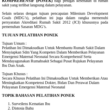
KOMPREHENSIF (PONEK)
bagi petugas kesehatan di rumah
sakit yang terlibat langsung dalam pelayanan.
Selain selaras dengan tujuan pencapaian Milenium Development
Goals (MDG’s), pelatihan ini juga dalam rangka memenuhi
persyaratan Akreditasi Rumah Sakit 2012 (JCI) khususnya pada
pemenuhan Sasaran MDG’s.
TUJUAN PELATIHAN PONEK
Tujuan Umum :
Pelatihan Ini Dimaksudkan Untuk Membantu Rumah Sakit Dalam
Menyiapkan Sdm Yang Kompeten Dalam Memberikan Pelayanan
Emergensi Maternal Neonatal Secara Komprehensif Serta
Mendayagunakan Rumahsakit Sebagai Pusat Rujukan Pelayanan
Ibu Dan Anak.
Tujuan Khusus :
Secara Khusus Pelatihan Ini Dimaksudkan Untuk Memberikan Atau
Meningkatkan Kompetensi Dokter, Bidan Dan Perawat Dalam
Pelayanan Emergensi Maternal Neonatal
TOPIK BAHASAN PELATIHAN PONEK
Surveilens Kematian Ibu
Distosia Bahu