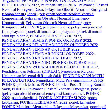
Yogyakarta
,
PELATIHAN PONEK YOGYAKARTA 2022
,
PELATIHAN RS 2022
,
Pelatihan Tim PONEK
,
Pelayanan Obstetri
Neonatal Emergensi Dasar
,
Pelayanan Obstetri Neonatal Emergensi
Komprehensif (Ponek)
,
pelayanan obstetri neonatal esensial
komprehensif
,
Pelayanan Obstetrik Neonatal Emergency
Komprehensif
,
Pelayanan Obstetrik Neonatal Emergency
Komprehensif (PONEK)
,
pelayanan ponek
,
pelayanan ponek 24
jam
,
pelayanan ponek di rumah sakit
,
pelayanan ponek di rumah
sakit tipe b dan c
,
PEMBEKALAN PONEK 2022
,
PENDAFTARAN BIMTEK PONEK OKTOBER 2022
,
PENDAFTARAN PELATIHAN PONEK OKTOBER 2022
,
PENDAFTARAN SEMINAR OKTOBER 2022
,
PENDAFTARAN SEMINAR PONEK OKTOBER 2022
,
PENDAFTARAN TRAINING OKTOBER 2022
,
PENDAFTARAN TRAINING PONEK OKTOBER 2022
,
PENDAFTARAN WORKSHOP PONEK OKTOBER 2022
,
Pendidikan dan Pelatihan (DIKLAT)
,
Pengelolaan Rujukan
Kedaruratan Maternal di Rumah Sakit
,
PENINGKATAN MUTU
PELAYANAN KIA
,
Peningkatan Mutu Pelayanan Klinik Di RS
PONEK
,
pobek terbaru
,
PONEK
,
Ponek – Pusat Training Rumah
Sakit
,
PONEK (Pelayanan Obstetri Neonatal Emergensi
,
ponek
(pelayanan obstetri neonatal emergensi komprehensif
,
PONEK
2022
,
ponek akreditasi
,
PONEK AKREDITASI 2022
,
ponek
kebidanan
,
PONEK KEBIDANAN 2022
,
ponek kemenkes
,
PONEK Maksimal Memberikan Pelayanan Masyarakat
,
ponek pdf
,