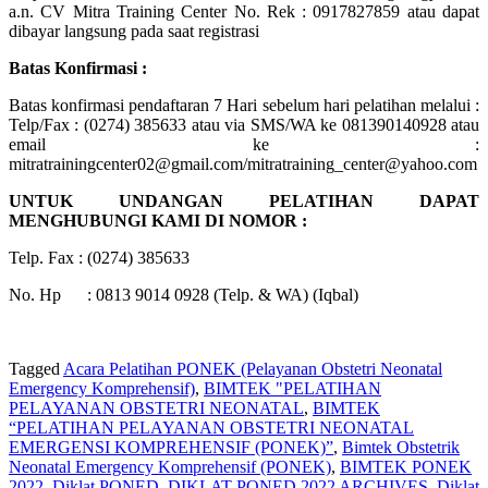
a.n. CV Mitra Training Center No. Rek : 0917827859 atau dapat
dibayar langsung pada saat registrasi
Batas Konfirmasi :
Batas konfirmasi pendaftaran 7 Hari sebelum hari pelatihan melalui :
Telp/Fax : (0274) 385633 atau via SMS/WA ke 081390140928 atau
email ke :
mitratrainingcenter02@gmail.com/mitratraining_center@yahoo.com
UNTUK UNDANGAN PELATIHAN DAPAT
MENGHUBUNGI KAMI DI NOMOR :
Telp. Fax : (0274) 385633
No. Hp : 0813 9014 0928 (Telp. & WA) (Iqbal)
Tagged
Acara Pelatihan PONEK (Pelayanan Obstetri Neonatal
Emergency Komprehensif)
,
BIMTEK "PELATIHAN
PELAYANAN OBSTETRI NEONATAL
,
BIMTEK
“PELATIHAN PELAYANAN OBSTETRI NEONATAL
EMERGENSI KOMPREHENSIF (PONEK)”
,
Bimtek Obstetrik
Neonatal Emergency Komprehensif (PONEK)
,
BIMTEK PONEK
2022
,
Diklat PONED
,
DIKLAT PONED 2022 ARCHIVES
,
Diklat