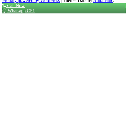
Proudly powered by WordPress
|
Theme: Dara by
Automattic
.
Call Now
Whatsapp CS1