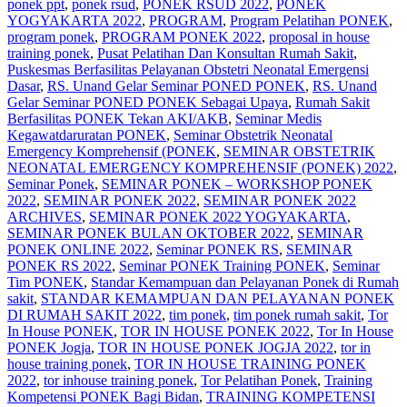
ponek ppt
,
ponek rsud
,
PONEK RSUD 2022
,
PONEK
YOGYAKARTA 2022
,
PROGRAM
,
Program Pelatihan PONEK
,
program ponek
,
PROGRAM PONEK 2022
,
proposal in house
training ponek
,
Pusat Pelatihan Dan Konsultan Rumah Sakit
,
Puskesmas Berfasilitas Pelayanan Obstetri Neonatal Emergensi
Dasar
,
RS. Unand Gelar Seminar PONED PONEK
,
RS. Unand
Gelar Seminar PONED PONEK Sebagai Upaya
,
Rumah Sakit
Berfasilitas PONEK Tekan AKI/AKB
,
Seminar Medis
Kegawatdaruratan PONEK
,
Seminar Obstetrik Neonatal
Emergency Komprehensif (PONEK
,
SEMINAR OBSTETRIK
NEONATAL EMERGENCY KOMPREHENSIF (PONEK) 2022
,
Seminar Ponek
,
SEMINAR PONEK – WORKSHOP PONEK
2022
,
SEMINAR PONEK 2022
,
SEMINAR PONEK 2022
ARCHIVES
,
SEMINAR PONEK 2022 YOGYAKARTA
,
SEMINAR PONEK BULAN OKTOBER 2022
,
SEMINAR
PONEK ONLINE 2022
,
Seminar PONEK RS
,
SEMINAR
PONEK RS 2022
,
Seminar PONEK Training PONEK
,
Seminar
Tim PONEK
,
Standar Kemampuan dan Pelayanan Ponek di Rumah
sakit
,
STANDAR KEMAMPUAN DAN PELAYANAN PONEK
DI RUMAH SAKIT 2022
,
tim ponek
,
tim ponek rumah sakit
,
Tor
In House PONEK
,
TOR IN HOUSE PONEK 2022
,
Tor In House
PONEK Jogja
,
TOR IN HOUSE PONEK JOGJA 2022
,
tor in
house training ponek
,
TOR IN HOUSE TRAINING PONEK
2022
,
tor inhouse training ponek
,
Tor Pelatihan Ponek
,
Training
Kompetensi PONEK Bagi Bidan
,
TRAINING KOMPETENSI