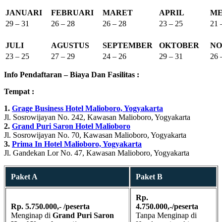
JANUARI
FEBRUARI
MARET
APRIL
ME
29 – 31
26 – 28
26 – 28
23 – 25
21 
JULI
AGUSTUS
SEPTEMBER
OKTOBER
NO
23 – 25
27 – 29
24 – 26
29 – 31
26 
Info Pendaftaran – Biaya Dan Fasilitas :
Tempat :
1.
Grage Business Hotel Malioboro, Yogyakarta
Jl. Sosrowijayan No. 242, Kawasan Malioboro, Yogyakarta
2.
Grand Puri Saron Hotel Malioboro
Jl. Sosrowijayan No. 70, Kawasan Malioboro, Yogyakarta
3.
Prima In Hotel Malioboro, Yogyakarta
Jl. Gandekan Lor No. 47, Kawasan Malioboro, Yogyakarta
Paket A
Paket B
Rp.
Rp. 5.750.000,- /peserta
4.750.000,-/peserta
Menginap di
Grand Puri Saron
Tanpa Menginap di