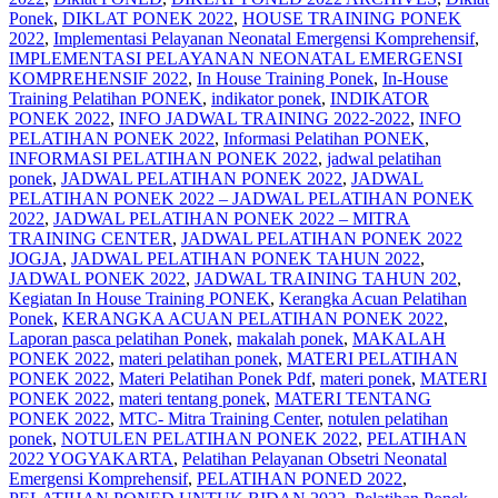
Ponek
,
DIKLAT PONEK 2022
,
HOUSE TRAINING PONEK
2022
,
Implementasi Pelayanan Neonatal Emergensi Komprehensif
,
IMPLEMENTASI PELAYANAN NEONATAL EMERGENSI
KOMPREHENSIF 2022
,
In House Training Ponek
,
In-House
Training Pelatihan PONEK
,
indikator ponek
,
INDIKATOR
PONEK 2022
,
INFO JADWAL TRAINING 2022-2022
,
INFO
PELATIHAN PONEK 2022
,
Informasi Pelatihan PONEK
,
INFORMASI PELATIHAN PONEK 2022
,
jadwal pelatihan
ponek
,
JADWAL PELATIHAN PONEK 2022
,
JADWAL
PELATIHAN PONEK 2022 – JADWAL PELATIHAN PONEK
2022
,
JADWAL PELATIHAN PONEK 2022 – MITRA
TRAINING CENTER
,
JADWAL PELATIHAN PONEK 2022
JOGJA
,
JADWAL PELATIHAN PONEK TAHUN 2022
,
JADWAL PONEK 2022
,
JADWAL TRAINING TAHUN 202
,
Kegiatan In House Training PONEK
,
Kerangka Acuan Pelatihan
Ponek
,
KERANGKA ACUAN PELATIHAN PONEK 2022
,
Laporan pasca pelatihan Ponek
,
makalah ponek
,
MAKALAH
PONEK 2022
,
materi pelatihan ponek
,
MATERI PELATIHAN
PONEK 2022
,
Materi Pelatihan Ponek Pdf
,
materi ponek
,
MATERI
PONEK 2022
,
materi tentang ponek
,
MATERI TENTANG
PONEK 2022
,
MTC- Mitra Training Center
,
notulen pelatihan
ponek
,
NOTULEN PELATIHAN PONEK 2022
,
PELATIHAN
2022 YOGYAKARTA
,
Pelatihan Pelayanan Obsetri Neonatal
Emergensi Komprehensif
,
PELATIHAN PONED 2022
,