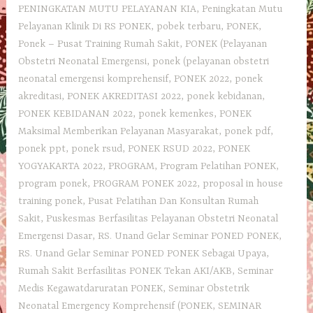
PENINGKATAN MUTU PELAYANAN KIA
,
Peningkatan Mutu
Pelayanan Klinik Di RS PONEK
,
pobek terbaru
,
PONEK
,
Ponek – Pusat Training Rumah Sakit
,
PONEK (Pelayanan
Obstetri Neonatal Emergensi
,
ponek (pelayanan obstetri
neonatal emergensi komprehensif
,
PONEK 2022
,
ponek
akreditasi
,
PONEK AKREDITASI 2022
,
ponek kebidanan
,
PONEK KEBIDANAN 2022
,
ponek kemenkes
,
PONEK
Maksimal Memberikan Pelayanan Masyarakat
,
ponek pdf
,
ponek ppt
,
ponek rsud
,
PONEK RSUD 2022
,
PONEK
YOGYAKARTA 2022
,
PROGRAM
,
Program Pelatihan PONEK
,
program ponek
,
PROGRAM PONEK 2022
,
proposal in house
training ponek
,
Pusat Pelatihan Dan Konsultan Rumah
Sakit
,
Puskesmas Berfasilitas Pelayanan Obstetri Neonatal
Emergensi Dasar
,
RS. Unand Gelar Seminar PONED PONEK
,
RS. Unand Gelar Seminar PONED PONEK Sebagai Upaya
,
Rumah Sakit Berfasilitas PONEK Tekan AKI/AKB
,
Seminar
Medis Kegawatdaruratan PONEK
,
Seminar Obstetrik
Neonatal Emergency Komprehensif (PONEK
,
SEMINAR