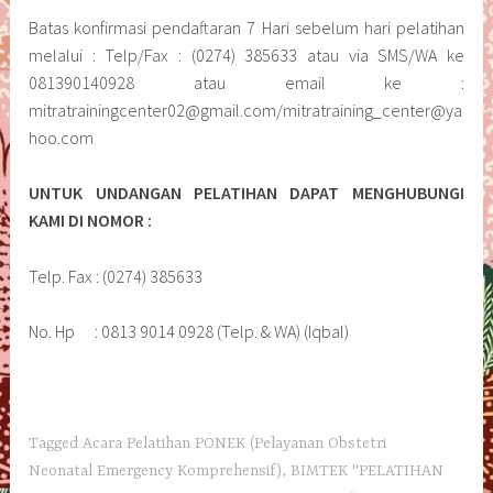
Batas konfirmasi pendaftaran 7 Hari sebelum hari pelatihan
melalui : Telp/Fax : (0274) 385633 atau via SMS/WA ke
081390140928 atau email ke :
mitratrainingcenter02@gmail.com/mitratraining_center@ya
hoo.com
UNTUK UNDANGAN PELATIHAN DAPAT MENGHUBUNGI
KAMI DI NOMOR :
Telp. Fax : (0274) 385633
No. Hp : 0813 9014 0928 (Telp. & WA) (Iqbal)
Tagged
Acara Pelatihan PONEK (Pelayanan Obstetri
Neonatal Emergency Komprehensif)
,
BIMTEK "PELATIHAN