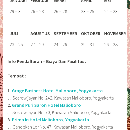
JANUARI
FEBRUARI
MARET
APRIL
MEI
29 – 31
26 – 28
26 – 28
23 – 25
21 – 23
JULI
AGUSTUS
SEPTEMBER
OKTOBER
NOVEMBER
23 – 25
27 – 29
24 – 26
29 – 31
26 – 28
Info Pendaftaran – Biaya Dan Fasilitas :
Tempat :
1.
Grage Business Hotel Malioboro, Yogyakarta
Jl. Sosrowijayan No. 242, Kawasan Malioboro, Yogyakarta
2.
Grand Puri Saron Hotel Malioboro
Jl. Sosrowijayan No. 70, Kawasan Malioboro, Yogyakarta
3.
Prima In Hotel Malioboro, Yogyakarta
Jl. Gandekan Lor No. 47, Kawasan Malioboro, Yogyakarta