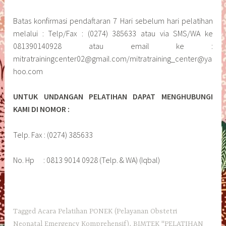
Batas konfirmasi pendaftaran 7 Hari sebelum hari pelatihan
melalui : Telp/Fax : (0274) 385633 atau via SMS/WA ke
081390140928 atau email ke :
mitratrainingcenter02@gmail.com/mitratraining_center@ya
hoo.com
UNTUK UNDANGAN PELATIHAN DAPAT MENGHUBUNGI
KAMI DI NOMOR :
Telp. Fax : (0274) 385633
No. Hp : 0813 9014 0928 (Telp. & WA) (Iqbal)
Tagged
Acara Pelatihan PONEK (Pelayanan Obstetri
Neonatal Emergency Komprehensif)
,
BIMTEK "PELATIHAN