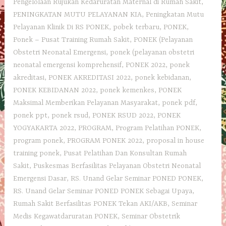
Pengelolaan Rujukan Kedaruratan Maternal di Rumah Sakit
,
PENINGKATAN MUTU PELAYANAN KIA
,
Peningkatan Mutu
Pelayanan Klinik Di RS PONEK
,
pobek terbaru
,
PONEK
,
Ponek – Pusat Training Rumah Sakit
,
PONEK (Pelayanan
Obstetri Neonatal Emergensi
,
ponek (pelayanan obstetri
neonatal emergensi komprehensif
,
PONEK 2022
,
ponek
akreditasi
,
PONEK AKREDITASI 2022
,
ponek kebidanan
,
PONEK KEBIDANAN 2022
,
ponek kemenkes
,
PONEK
Maksimal Memberikan Pelayanan Masyarakat
,
ponek pdf
,
ponek ppt
,
ponek rsud
,
PONEK RSUD 2022
,
PONEK
YOGYAKARTA 2022
,
PROGRAM
,
Program Pelatihan PONEK
,
program ponek
,
PROGRAM PONEK 2022
,
proposal in house
training ponek
,
Pusat Pelatihan Dan Konsultan Rumah
Sakit
,
Puskesmas Berfasilitas Pelayanan Obstetri Neonatal
Emergensi Dasar
,
RS. Unand Gelar Seminar PONED PONEK
,
RS. Unand Gelar Seminar PONED PONEK Sebagai Upaya
,
Rumah Sakit Berfasilitas PONEK Tekan AKI/AKB
,
Seminar
Medis Kegawatdaruratan PONEK
,
Seminar Obstetrik