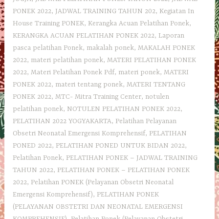
PONEK 2022
,
JADWAL TRAINING TAHUN 202
,
Kegiatan In
House Training PONEK
,
Kerangka Acuan Pelatihan Ponek
,
KERANGKA ACUAN PELATIHAN PONEK 2022
,
Laporan
pasca pelatihan Ponek
,
makalah ponek
,
MAKALAH PONEK
2022
,
materi pelatihan ponek
,
MATERI PELATIHAN PONEK
2022
,
Materi Pelatihan Ponek Pdf
,
materi ponek
,
MATERI
PONEK 2022
,
materi tentang ponek
,
MATERI TENTANG
PONEK 2022
,
MTC- Mitra Training Center
,
notulen
pelatihan ponek
,
NOTULEN PELATIHAN PONEK 2022
,
PELATIHAN 2022 YOGYAKARTA
,
Pelatihan Pelayanan
Obsetri Neonatal Emergensi Komprehensif
,
PELATIHAN
PONED 2022
,
PELATIHAN PONED UNTUK BIDAN 2022
,
Pelatihan Ponek
,
PELATIHAN PONEK – JADWAL TRAINING
TAHUN 2022
,
PELATIHAN PONEK – PELATIHAN PONEK
2022
,
Pelatihan PONEK (Pelayanan Obsetri Neonatal
Emergensi Komprehensif)
,
PELATIHAN PONEK
(PELAYANAN OBSTETRI DAN NEONATAL EMERGENSI
KOMPREHENSIF)
,
Pelatihan Ponek (Pelayanan Obstetri