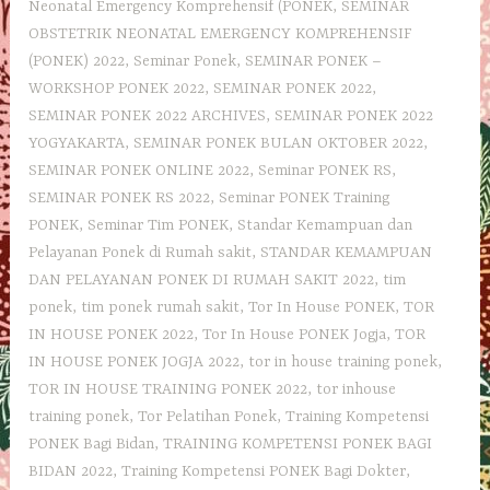
Neonatal Emergency Komprehensif (PONEK
,
SEMINAR
OBSTETRIK NEONATAL EMERGENCY KOMPREHENSIF
(PONEK) 2022
,
Seminar Ponek
,
SEMINAR PONEK –
WORKSHOP PONEK 2022
,
SEMINAR PONEK 2022
,
SEMINAR PONEK 2022 ARCHIVES
,
SEMINAR PONEK 2022
YOGYAKARTA
,
SEMINAR PONEK BULAN OKTOBER 2022
,
SEMINAR PONEK ONLINE 2022
,
Seminar PONEK RS
,
SEMINAR PONEK RS 2022
,
Seminar PONEK Training
PONEK
,
Seminar Tim PONEK
,
Standar Kemampuan dan
Pelayanan Ponek di Rumah sakit
,
STANDAR KEMAMPUAN
DAN PELAYANAN PONEK DI RUMAH SAKIT 2022
,
tim
ponek
,
tim ponek rumah sakit
,
Tor In House PONEK
,
TOR
IN HOUSE PONEK 2022
,
Tor In House PONEK Jogja
,
TOR
IN HOUSE PONEK JOGJA 2022
,
tor in house training ponek
,
TOR IN HOUSE TRAINING PONEK 2022
,
tor inhouse
training ponek
,
Tor Pelatihan Ponek
,
Training Kompetensi
PONEK Bagi Bidan
,
TRAINING KOMPETENSI PONEK BAGI
BIDAN 2022
,
Training Kompetensi PONEK Bagi Dokter
,