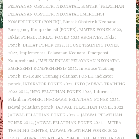
PELAYANAN OBSTETRI NEONATAL
,
BIMTEK “PELATIHAN
PELAYANAN OBSTETRI NEONATAL EMERGENSI
KOMPREHENSIF (PONEK)”
,
Bimtek Obstetrik Neonatal
Emergency Komprehensif (PONEK)
,
BIMTEK PONEK 2022
,
Diklat PONED
,
DIKLAT PONED 2022 ARCHIVES
,
Diklat
Ponek
,
DIKLAT PONEK 2022
,
HOUSE TRAINING PONEK
2022
,
Implementasi Pelayanan Neonatal Emergensi
Komprehensif
,
IMPLEMENTASI PELAYANAN NEONATAL
EMERGENSI KOMPREHENSIF 2022
,
In House Training
Ponek
,
In-House Training Pelatihan PONEK
,
indikator
ponek
,
INDIKATOR PONEK 2022
,
INFO JADWAL TRAINING
2022-2022
,
INFO PELATIHAN PONEK 2022
,
Informasi
Pelatihan PONEK
,
INFORMASI PELATIHAN PONEK 2022
,
jadwal pelatihan ponek
,
JADWAL PELATIHAN PONEK 2022
,
JADWAL PELATIHAN PONEK 2022 – JADWAL PELATIHAN
PONEK 2022
,
JADWAL PELATIHAN PONEK 2022 – MITRA
TRAINING CENTER
,
JADWAL PELATIHAN PONEK 2022
JOGJA
,
JADWAL PELATIHAN PONEK TAHUN 2022
,
JADWAL