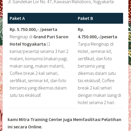
Jl. Gandekan Lor No. 47, Kawasan Malioboro, Yogyakarta
Paket A
Paket B
Rp. 5.750.000,- /peserta
Rp.
Menginap di
Grand Puri Saron
4.750.000,-/peserta
Hotel Yogyakarta
(1
Tanpa Menginap di
kamar/peserta) selama 3 hari 2
Hotel, seminar kit,
malam, konsumsi (makan pagi,
sertifikat, dan foto
makan siang, makan malam),
bersama yang
Coffee break 2 kali sehari,
dikemas dalam satu
sertifikat, seminar kit, dan foto
tas eksklusif, Coffee
bersama yang dikemas dalam
break 2 kali sehari
satu tas eksklusif.
dengan makan siang di
hotel selama 2 hari.
kami Mitra Training Center juga Memfasilitasi Pelatihan
ini secara Online.