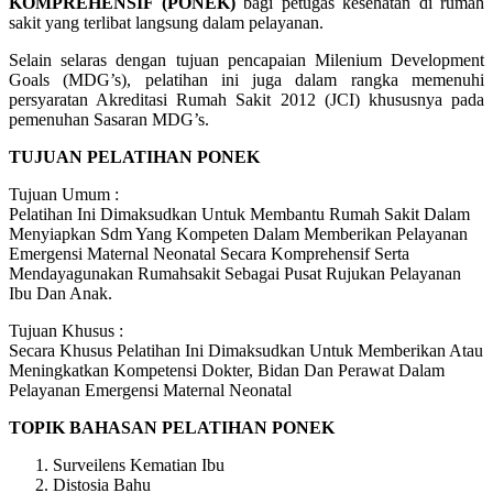
KOMPREHENSIF (PONEK)
bagi petugas kesehatan di rumah
sakit yang terlibat langsung dalam pelayanan.
Selain selaras dengan tujuan pencapaian Milenium Development
Goals (MDG’s), pelatihan ini juga dalam rangka memenuhi
persyaratan Akreditasi Rumah Sakit 2012 (JCI) khususnya pada
pemenuhan Sasaran MDG’s.
TUJUAN PELATIHAN PONEK
Tujuan Umum :
Pelatihan Ini Dimaksudkan Untuk Membantu Rumah Sakit Dalam
Menyiapkan Sdm Yang Kompeten Dalam Memberikan Pelayanan
Emergensi Maternal Neonatal Secara Komprehensif Serta
Mendayagunakan Rumahsakit Sebagai Pusat Rujukan Pelayanan
Ibu Dan Anak.
Tujuan Khusus :
Secara Khusus Pelatihan Ini Dimaksudkan Untuk Memberikan Atau
Meningkatkan Kompetensi Dokter, Bidan Dan Perawat Dalam
Pelayanan Emergensi Maternal Neonatal
TOPIK BAHASAN PELATIHAN PONEK
Surveilens Kematian Ibu
Distosia Bahu