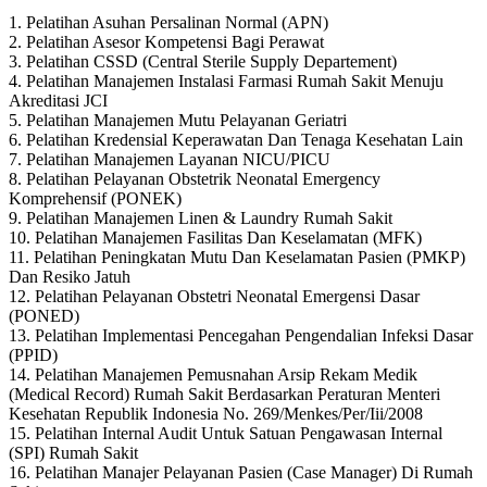
1. Pelatihan Asuhan Persalinan Normal (APN)
2. Pelatihan Asesor Kompetensi Bagi Perawat
3. Pelatihan CSSD (Central Sterile Supply Departement)
4. Pelatihan Manajemen Instalasi Farmasi Rumah Sakit Menuju
Akreditasi JCI
5. Pelatihan Manajemen Mutu Pelayanan Geriatri
6. Pelatihan Kredensial Keperawatan Dan Tenaga Kesehatan Lain
7. Pelatihan Manajemen Layanan NICU/PICU
8. Pelatihan Pelayanan Obstetrik Neonatal Emergency
Komprehensif (PONEK)
9. Pelatihan Manajemen Linen & Laundry Rumah Sakit
10. Pelatihan Manajemen Fasilitas Dan Keselamatan (MFK)
11. Pelatihan Peningkatan Mutu Dan Keselamatan Pasien (PMKP)
Dan Resiko Jatuh
12. Pelatihan Pelayanan Obstetri Neonatal Emergensi Dasar
(PONED)
13. Pelatihan Implementasi Pencegahan Pengendalian Infeksi Dasar
(PPID)
14. Pelatihan Manajemen Pemusnahan Arsip Rekam Medik
(Medical Record) Rumah Sakit Berdasarkan Peraturan Menteri
Kesehatan Republik Indonesia No. 269/Menkes/Per/Iii/2008
15. Pelatihan Internal Audit Untuk Satuan Pengawasan Internal
(SPI) Rumah Sakit
16. Pelatihan Manajer Pelayanan Pasien (Case Manager) Di Rumah