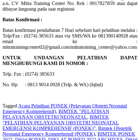
a.n. CV Mitra Training Center No. Rek : 0917827859 atau dapat
dibayar langsung pada saat registrasi
Batas Konfirmasi :
Batas konfirmasi pendaftaran 7 Hari sebelum hari pelatihan melalui :
Telp/Fax : (0274) 385633 atau via SMS/WA ke 081390140928 atau
email ke :
mitratrainingcenter02@gmail.com/mitratraining_center@yahoo.com
UNTUK UNDANGAN PELATIHAN DAPAT
MENGHUBUNGI KAMI DI NOMOR :
Telp. Fax : (0274) 385633
No. Hp : 0813 9014 0928 (Telp. & WA) (Iqbal)
Tagged
Acara Pelatihan PONEK (Pelayanan Obstetri Neonatal
Emergency Komprehensif)
,
BIMTEK "PELATIHAN
PELAYANAN OBSTETRI NEONATAL
,
BIMTEK
“PELATIHAN PELAYANAN OBSTETRI NEONATAL
EMERGENSI KOMPREHENSIF (PONEK)”
,
Bimtek Obstetrik
Neonatal Emergency Komprehensif (PONEK)
,
BIMTEK PONEK
2022
,
Diklat PONED
,
DIKLAT PONED 2022 ARCHIVES
,
Diklat