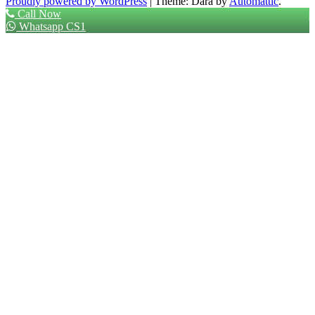
Proudly powered by WordPress
|
Theme: Dara by
Automattic
.
Call Now
Whatsapp CS1