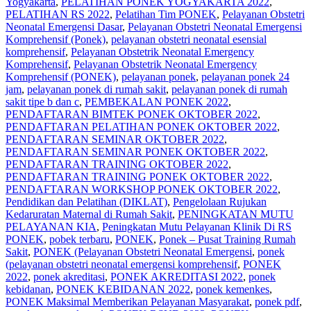
Yogyakarta
,
PELATIHAN PONEK YOGYAKARTA 2022
,
PELATIHAN RS 2022
,
Pelatihan Tim PONEK
,
Pelayanan Obstetri
Neonatal Emergensi Dasar
,
Pelayanan Obstetri Neonatal Emergensi
Komprehensif (Ponek)
,
pelayanan obstetri neonatal esensial
komprehensif
,
Pelayanan Obstetrik Neonatal Emergency
Komprehensif
,
Pelayanan Obstetrik Neonatal Emergency
Komprehensif (PONEK)
,
pelayanan ponek
,
pelayanan ponek 24
jam
,
pelayanan ponek di rumah sakit
,
pelayanan ponek di rumah
sakit tipe b dan c
,
PEMBEKALAN PONEK 2022
,
PENDAFTARAN BIMTEK PONEK OKTOBER 2022
,
PENDAFTARAN PELATIHAN PONEK OKTOBER 2022
,
PENDAFTARAN SEMINAR OKTOBER 2022
,
PENDAFTARAN SEMINAR PONEK OKTOBER 2022
,
PENDAFTARAN TRAINING OKTOBER 2022
,
PENDAFTARAN TRAINING PONEK OKTOBER 2022
,
PENDAFTARAN WORKSHOP PONEK OKTOBER 2022
,
Pendidikan dan Pelatihan (DIKLAT)
,
Pengelolaan Rujukan
Kedaruratan Maternal di Rumah Sakit
,
PENINGKATAN MUTU
PELAYANAN KIA
,
Peningkatan Mutu Pelayanan Klinik Di RS
PONEK
,
pobek terbaru
,
PONEK
,
Ponek – Pusat Training Rumah
Sakit
,
PONEK (Pelayanan Obstetri Neonatal Emergensi
,
ponek
(pelayanan obstetri neonatal emergensi komprehensif
,
PONEK
2022
,
ponek akreditasi
,
PONEK AKREDITASI 2022
,
ponek
kebidanan
,
PONEK KEBIDANAN 2022
,
ponek kemenkes
,
PONEK Maksimal Memberikan Pelayanan Masyarakat
,
ponek pdf
,