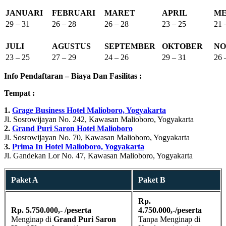
JANUARI
FEBRUARI
MARET
APRIL
ME
29 – 31
26 – 28
26 – 28
23 – 25
21 
JULI
AGUSTUS
SEPTEMBER
OKTOBER
NO
23 – 25
27 – 29
24 – 26
29 – 31
26 
Info Pendaftaran – Biaya Dan Fasilitas :
Tempat :
1.
Grage Business Hotel Malioboro, Yogyakarta
Jl. Sosrowijayan No. 242, Kawasan Malioboro, Yogyakarta
2.
Grand Puri Saron Hotel Malioboro
Jl. Sosrowijayan No. 70, Kawasan Malioboro, Yogyakarta
3.
Prima In Hotel Malioboro, Yogyakarta
Jl. Gandekan Lor No. 47, Kawasan Malioboro, Yogyakarta
Paket A
Paket B
Rp.
Rp. 5.750.000,- /peserta
4.750.000,-/peserta
Menginap di
Grand Puri Saron
Tanpa Menginap di