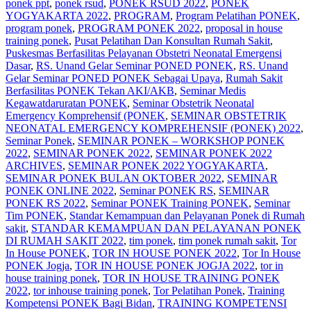
ponek ppt
,
ponek rsud
,
PONEK RSUD 2022
,
PONEK
YOGYAKARTA 2022
,
PROGRAM
,
Program Pelatihan PONEK
,
program ponek
,
PROGRAM PONEK 2022
,
proposal in house
training ponek
,
Pusat Pelatihan Dan Konsultan Rumah Sakit
,
Puskesmas Berfasilitas Pelayanan Obstetri Neonatal Emergensi
Dasar
,
RS. Unand Gelar Seminar PONED PONEK
,
RS. Unand
Gelar Seminar PONED PONEK Sebagai Upaya
,
Rumah Sakit
Berfasilitas PONEK Tekan AKI/AKB
,
Seminar Medis
Kegawatdaruratan PONEK
,
Seminar Obstetrik Neonatal
Emergency Komprehensif (PONEK
,
SEMINAR OBSTETRIK
NEONATAL EMERGENCY KOMPREHENSIF (PONEK) 2022
,
Seminar Ponek
,
SEMINAR PONEK – WORKSHOP PONEK
2022
,
SEMINAR PONEK 2022
,
SEMINAR PONEK 2022
ARCHIVES
,
SEMINAR PONEK 2022 YOGYAKARTA
,
SEMINAR PONEK BULAN OKTOBER 2022
,
SEMINAR
PONEK ONLINE 2022
,
Seminar PONEK RS
,
SEMINAR
PONEK RS 2022
,
Seminar PONEK Training PONEK
,
Seminar
Tim PONEK
,
Standar Kemampuan dan Pelayanan Ponek di Rumah
sakit
,
STANDAR KEMAMPUAN DAN PELAYANAN PONEK
DI RUMAH SAKIT 2022
,
tim ponek
,
tim ponek rumah sakit
,
Tor
In House PONEK
,
TOR IN HOUSE PONEK 2022
,
Tor In House
PONEK Jogja
,
TOR IN HOUSE PONEK JOGJA 2022
,
tor in
house training ponek
,
TOR IN HOUSE TRAINING PONEK
2022
,
tor inhouse training ponek
,
Tor Pelatihan Ponek
,
Training
Kompetensi PONEK Bagi Bidan
,
TRAINING KOMPETENSI