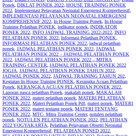
Ponek
,
DIKLAT PONEK 2022
,
HOUSE TRAINING PONEK
2022
,
Implementasi Pelayanan Neonatal Emergensi Komprehensif
,
IMPLEMENTASI PELAYANAN NEONATAL EMERGENSI
KOMPREHENSIF 2022
,
In House Training Ponek
,
In-House
Training Pelatihan PONEK
,
indikator ponek
,
INDIKATOR
PONEK 2022
,
INFO JADWAL TRAINING 2022-2022
,
INFO
PELATIHAN PONEK 2022
,
Informasi Pelatihan PONEK
,
INFORMASI PELATIHAN PONEK 2022
,
jadwal pelatihan
ponek
,
JADWAL PELATIHAN PONEK 2022
,
JADWAL
PELATIHAN PONEK 2022 – JADWAL PELATIHAN PONEK
2022
,
JADWAL PELATIHAN PONEK 2022 – MITRA
TRAINING CENTER
,
JADWAL PELATIHAN PONEK 2022
JOGJA
,
JADWAL PELATIHAN PONEK TAHUN 2022
,
JADWAL PONEK 2022
,
JADWAL TRAINING TAHUN 202
,
Kegiatan In House Training PONEK
,
Kerangka Acuan Pelatihan
Ponek
,
KERANGKA ACUAN PELATIHAN PONEK 2022
,
Laporan pasca pelatihan Ponek
,
makalah ponek
,
MAKALAH
PONEK 2022
,
materi pelatihan ponek
,
MATERI PELATIHAN
PONEK 2022
,
Materi Pelatihan Ponek Pdf
,
materi ponek
,
MATERI
PONEK 2022
,
materi tentang ponek
,
MATERI TENTANG
PONEK 2022
,
MTC- Mitra Training Center
,
notulen pelatihan
ponek
,
NOTULEN PELATIHAN PONEK 2022
,
PELATIHAN
2022 YOGYAKARTA
,
Pelatihan Pelayanan Obsetri Neonatal
Emergensi Komprehensif
,
PELATIHAN PONED 2022
,