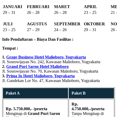
JANUARI
FEBRUARI
MARET
APRIL
ME
29 – 31
26 – 28
26 – 28
23 – 25
21 
JULI
AGUSTUS
SEPTEMBER
OKTOBER
NO
23 – 25
27 – 29
24 – 26
29 – 31
26 
Info Pendaftaran – Biaya Dan Fasilitas :
Tempat :
1.
Grage Business Hotel Malioboro, Yogyakarta
Jl. Sosrowijayan No. 242, Kawasan Malioboro, Yogyakarta
2.
Grand Puri Saron Hotel Malioboro
Jl. Sosrowijayan No. 70, Kawasan Malioboro, Yogyakarta
3.
Prima In Hotel Malioboro, Yogyakarta
Jl. Gandekan Lor No. 47, Kawasan Malioboro, Yogyakarta
Paket A
Paket B
Rp.
Rp. 5.750.000,- /peserta
4.750.000,-/peserta
Menginap di
Grand Puri Saron
Tanpa Menginap di