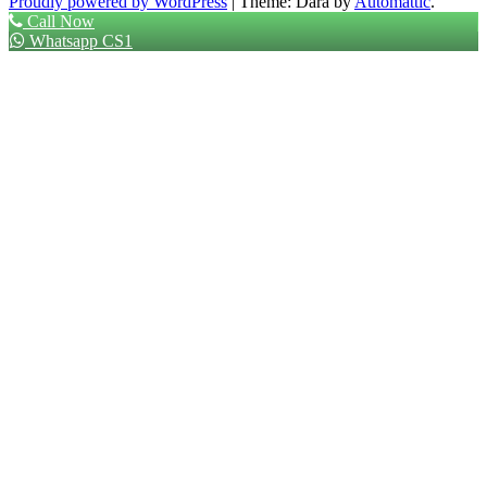
Proudly powered by WordPress
|
Theme: Dara by
Automattic
.
Call Now
Whatsapp CS1