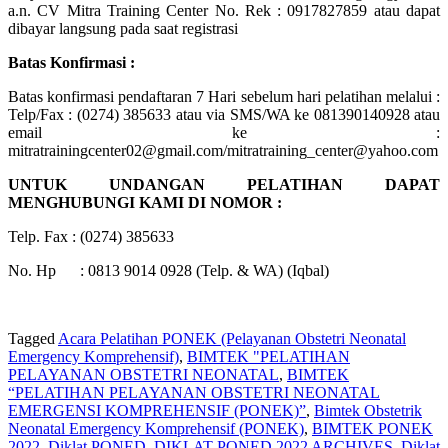
a.n. CV Mitra Training Center No. Rek : 0917827859 atau dapat
dibayar langsung pada saat registrasi
Batas Konfirmasi :
Batas konfirmasi pendaftaran 7 Hari sebelum hari pelatihan melalui :
Telp/Fax : (0274) 385633 atau via SMS/WA ke 081390140928 atau
email ke :
mitratrainingcenter02@gmail.com/mitratraining_center@yahoo.com
UNTUK UNDANGAN PELATIHAN DAPAT
MENGHUBUNGI KAMI DI NOMOR :
Telp. Fax : (0274) 385633
No. Hp : 0813 9014 0928 (Telp. & WA) (Iqbal)
Tagged
Acara Pelatihan PONEK (Pelayanan Obstetri Neonatal
Emergency Komprehensif)
,
BIMTEK "PELATIHAN
PELAYANAN OBSTETRI NEONATAL
,
BIMTEK
“PELATIHAN PELAYANAN OBSTETRI NEONATAL
EMERGENSI KOMPREHENSIF (PONEK)”
,
Bimtek Obstetrik
Neonatal Emergency Komprehensif (PONEK)
,
BIMTEK PONEK
2022
,
Diklat PONED
,
DIKLAT PONED 2022 ARCHIVES
,
Diklat