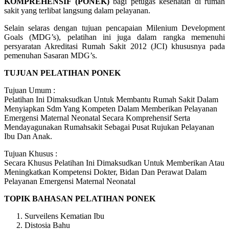
KOMPREHENSIF (PONEK)
bagi petugas kesehatan di rumah
sakit yang terlibat langsung dalam pelayanan.
Selain selaras dengan tujuan pencapaian Milenium Development
Goals (MDG’s), pelatihan ini juga dalam rangka memenuhi
persyaratan Akreditasi Rumah Sakit 2012 (JCI) khususnya pada
pemenuhan Sasaran MDG’s.
TUJUAN PELATIHAN PONEK
Tujuan Umum :
Pelatihan Ini Dimaksudkan Untuk Membantu Rumah Sakit Dalam
Menyiapkan Sdm Yang Kompeten Dalam Memberikan Pelayanan
Emergensi Maternal Neonatal Secara Komprehensif Serta
Mendayagunakan Rumahsakit Sebagai Pusat Rujukan Pelayanan
Ibu Dan Anak.
Tujuan Khusus :
Secara Khusus Pelatihan Ini Dimaksudkan Untuk Memberikan Atau
Meningkatkan Kompetensi Dokter, Bidan Dan Perawat Dalam
Pelayanan Emergensi Maternal Neonatal
TOPIK BAHASAN PELATIHAN PONEK
Surveilens Kematian Ibu
Distosia Bahu