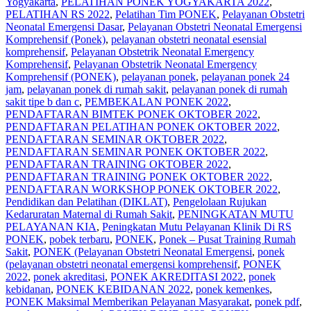
Yogyakarta
,
PELATIHAN PONEK YOGYAKARTA 2022
,
PELATIHAN RS 2022
,
Pelatihan Tim PONEK
,
Pelayanan Obstetri
Neonatal Emergensi Dasar
,
Pelayanan Obstetri Neonatal Emergensi
Komprehensif (Ponek)
,
pelayanan obstetri neonatal esensial
komprehensif
,
Pelayanan Obstetrik Neonatal Emergency
Komprehensif
,
Pelayanan Obstetrik Neonatal Emergency
Komprehensif (PONEK)
,
pelayanan ponek
,
pelayanan ponek 24
jam
,
pelayanan ponek di rumah sakit
,
pelayanan ponek di rumah
sakit tipe b dan c
,
PEMBEKALAN PONEK 2022
,
PENDAFTARAN BIMTEK PONEK OKTOBER 2022
,
PENDAFTARAN PELATIHAN PONEK OKTOBER 2022
,
PENDAFTARAN SEMINAR OKTOBER 2022
,
PENDAFTARAN SEMINAR PONEK OKTOBER 2022
,
PENDAFTARAN TRAINING OKTOBER 2022
,
PENDAFTARAN TRAINING PONEK OKTOBER 2022
,
PENDAFTARAN WORKSHOP PONEK OKTOBER 2022
,
Pendidikan dan Pelatihan (DIKLAT)
,
Pengelolaan Rujukan
Kedaruratan Maternal di Rumah Sakit
,
PENINGKATAN MUTU
PELAYANAN KIA
,
Peningkatan Mutu Pelayanan Klinik Di RS
PONEK
,
pobek terbaru
,
PONEK
,
Ponek – Pusat Training Rumah
Sakit
,
PONEK (Pelayanan Obstetri Neonatal Emergensi
,
ponek
(pelayanan obstetri neonatal emergensi komprehensif
,
PONEK
2022
,
ponek akreditasi
,
PONEK AKREDITASI 2022
,
ponek
kebidanan
,
PONEK KEBIDANAN 2022
,
ponek kemenkes
,
PONEK Maksimal Memberikan Pelayanan Masyarakat
,
ponek pdf
,