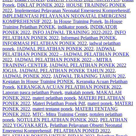
Ponek
,
DIKLAT PONEK 2022
,
HOUSE TRAINING PONEK
2022
,
Implementasi Pelayanan Neonatal Emergensi Komprehensif
,
IMPLEMENTASI PELAYANAN NEONATAL EMERGENSI
KOMPREHENSIF 2022
,
In House Training Ponek
,
In-House
Training Pelatihan PONEK
,
indikator ponek
,
INDIKATOR
PONEK 2022
,
INFO JADWAL TRAINING 2022-2022
,
INFO
PELATIHAN PONEK 2022
,
Informasi Pelatihan PONEK
,
INFORMASI PELATIHAN PONEK 2022
,
jadwal pelatihan
ponek
,
JADWAL PELATIHAN PONEK 2022
,
JADWAL
PELATIHAN PONEK 2022 – JADWAL PELATIHAN PONEK
2022
,
JADWAL PELATIHAN PONEK 2022 – MITRA
TRAINING CENTER
,
JADWAL PELATIHAN PONEK 2022
JOGJA
,
JADWAL PELATIHAN PONEK TAHUN 2022
,
JADWAL PONEK 2022
,
JADWAL TRAINING TAHUN 202
,
Kegiatan In House Training PONEK
,
Kerangka Acuan Pelatihan
Ponek
,
KERANGKA ACUAN PELATIHAN PONEK 2022
,
Laporan pasca pelatihan Ponek
,
makalah ponek
,
MAKALAH
PONEK 2022
,
materi pelatihan ponek
,
MATERI PELATIHAN
PONEK 2022
,
Materi Pelatihan Ponek Pdf
,
materi ponek
,
MATERI
PONEK 2022
,
materi tentang ponek
,
MATERI TENTANG
PONEK 2022
,
MTC- Mitra Training Center
,
notulen pelatihan
ponek
,
NOTULEN PELATIHAN PONEK 2022
,
PELATIHAN
2022 YOGYAKARTA
,
Pelatihan Pelayanan Obsetri Neonatal
Emergensi Komprehensif
,
PELATIHAN PONED 2022
,