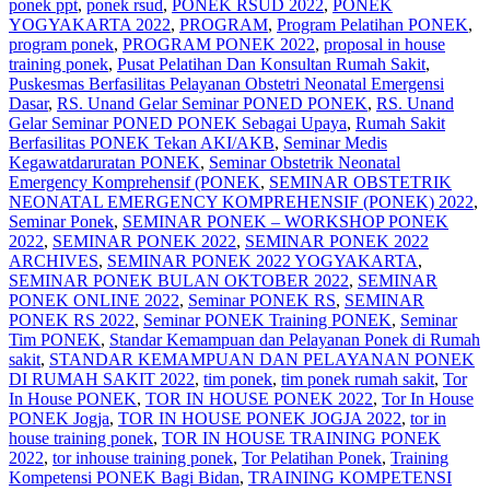
ponek ppt
,
ponek rsud
,
PONEK RSUD 2022
,
PONEK
YOGYAKARTA 2022
,
PROGRAM
,
Program Pelatihan PONEK
,
program ponek
,
PROGRAM PONEK 2022
,
proposal in house
training ponek
,
Pusat Pelatihan Dan Konsultan Rumah Sakit
,
Puskesmas Berfasilitas Pelayanan Obstetri Neonatal Emergensi
Dasar
,
RS. Unand Gelar Seminar PONED PONEK
,
RS. Unand
Gelar Seminar PONED PONEK Sebagai Upaya
,
Rumah Sakit
Berfasilitas PONEK Tekan AKI/AKB
,
Seminar Medis
Kegawatdaruratan PONEK
,
Seminar Obstetrik Neonatal
Emergency Komprehensif (PONEK
,
SEMINAR OBSTETRIK
NEONATAL EMERGENCY KOMPREHENSIF (PONEK) 2022
,
Seminar Ponek
,
SEMINAR PONEK – WORKSHOP PONEK
2022
,
SEMINAR PONEK 2022
,
SEMINAR PONEK 2022
ARCHIVES
,
SEMINAR PONEK 2022 YOGYAKARTA
,
SEMINAR PONEK BULAN OKTOBER 2022
,
SEMINAR
PONEK ONLINE 2022
,
Seminar PONEK RS
,
SEMINAR
PONEK RS 2022
,
Seminar PONEK Training PONEK
,
Seminar
Tim PONEK
,
Standar Kemampuan dan Pelayanan Ponek di Rumah
sakit
,
STANDAR KEMAMPUAN DAN PELAYANAN PONEK
DI RUMAH SAKIT 2022
,
tim ponek
,
tim ponek rumah sakit
,
Tor
In House PONEK
,
TOR IN HOUSE PONEK 2022
,
Tor In House
PONEK Jogja
,
TOR IN HOUSE PONEK JOGJA 2022
,
tor in
house training ponek
,
TOR IN HOUSE TRAINING PONEK
2022
,
tor inhouse training ponek
,
Tor Pelatihan Ponek
,
Training
Kompetensi PONEK Bagi Bidan
,
TRAINING KOMPETENSI