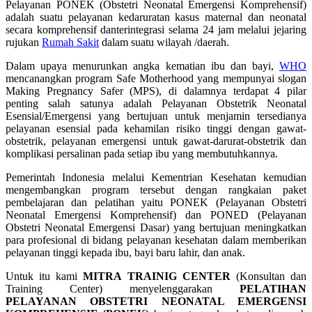
Pelayanan PONEK (Obstetri Neonatal Emergensi Komprehensif)
adalah suatu pelayanan kedaruratan kasus maternal dan neonatal
secara komprehensif danterintegrasi selama 24 jam melalui jejaring
rujukan
Rumah Sakit
dalam suatu wilayah /daerah.
Dalam upaya menurunkan angka kematian ibu dan bayi,
WHO
mencanangkan program Safe Motherhood yang mempunyai slogan
Making Pregnancy Safer (MPS), di dalamnya terdapat 4 pilar
penting salah satunya adalah Pelayanan Obstetrik Neonatal
Esensial/Emergensi yang bertujuan untuk menjamin tersedianya
pelayanan esensial pada kehamilan risiko tinggi dengan gawat-
obstetrik, pelayanan emergensi untuk gawat-darurat-obstetrik dan
komplikasi persalinan pada setiap ibu yang membutuhkannya.
Pemerintah Indonesia melalui Kementrian Kesehatan kemudian
mengembangkan program tersebut dengan rangkaian paket
pembelajaran dan pelatihan yaitu PONEK (Pelayanan Obstetri
Neonatal Emergensi Komprehensif) dan PONED (Pelayanan
Obstetri Neonatal Emergensi Dasar) yang bertujuan meningkatkan
para profesional di bidang pelayanan kesehatan dalam memberikan
pelayanan tinggi kepada ibu, bayi baru lahir, dan anak.
Untuk itu kami
MITRA TRAINIG CENTER
(Konsultan dan
Training Center) menyelenggarakan
PELATIHAN
PELAYANAN OBSTETRI NEONATAL EMERGENSI