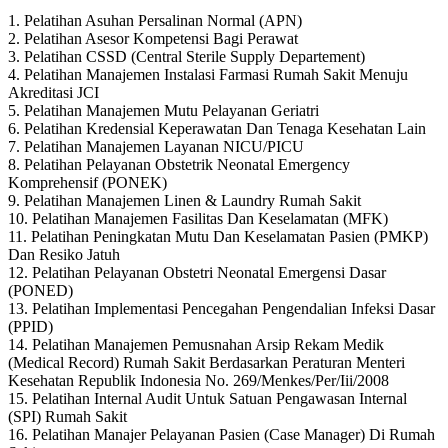
1. Pelatihan Asuhan Persalinan Normal (APN)
2. Pelatihan Asesor Kompetensi Bagi Perawat
3. Pelatihan CSSD (Central Sterile Supply Departement)
4. Pelatihan Manajemen Instalasi Farmasi Rumah Sakit Menuju
Akreditasi JCI
5. Pelatihan Manajemen Mutu Pelayanan Geriatri
6. Pelatihan Kredensial Keperawatan Dan Tenaga Kesehatan Lain
7. Pelatihan Manajemen Layanan NICU/PICU
8. Pelatihan Pelayanan Obstetrik Neonatal Emergency
Komprehensif (PONEK)
9. Pelatihan Manajemen Linen & Laundry Rumah Sakit
10. Pelatihan Manajemen Fasilitas Dan Keselamatan (MFK)
11. Pelatihan Peningkatan Mutu Dan Keselamatan Pasien (PMKP)
Dan Resiko Jatuh
12. Pelatihan Pelayanan Obstetri Neonatal Emergensi Dasar
(PONED)
13. Pelatihan Implementasi Pencegahan Pengendalian Infeksi Dasar
(PPID)
14. Pelatihan Manajemen Pemusnahan Arsip Rekam Medik
(Medical Record) Rumah Sakit Berdasarkan Peraturan Menteri
Kesehatan Republik Indonesia No. 269/Menkes/Per/Iii/2008
15. Pelatihan Internal Audit Untuk Satuan Pengawasan Internal
(SPI) Rumah Sakit
16. Pelatihan Manajer Pelayanan Pasien (Case Manager) Di Rumah