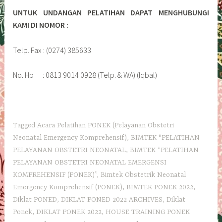
UNTUK UNDANGAN PELATIHAN DAPAT MENGHUBUNGI
KAMI DI NOMOR :
Telp. Fax : (0274) 385633
No. Hp : 0813 9014 0928 (Telp. & WA) (Iqbal)
Tagged
Acara Pelatihan PONEK (Pelayanan Obstetri
Neonatal Emergency Komprehensif)
,
BIMTEK "PELATIHAN
PELAYANAN OBSTETRI NEONATAL
,
BIMTEK “PELATIHAN
PELAYANAN OBSTETRI NEONATAL EMERGENSI
KOMPREHENSIF (PONEK)”
,
Bimtek Obstetrik Neonatal
Emergency Komprehensif (PONEK)
,
BIMTEK PONEK 2022
,
Diklat PONED
,
DIKLAT PONED 2022 ARCHIVES
,
Diklat
Ponek
,
DIKLAT PONEK 2022
,
HOUSE TRAINING PONEK