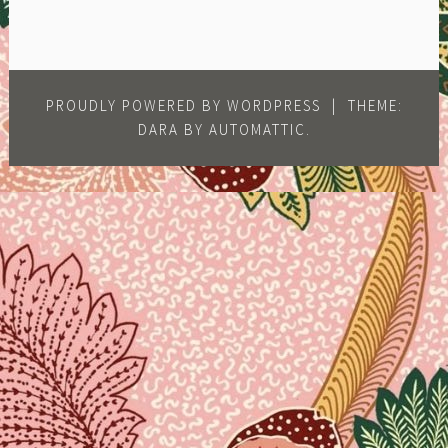
PROUDLY POWERED BY WORDPRESS
|
THEME:
DARA BY
AUTOMATTIC
.