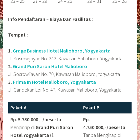
23 – 25
27 – 29
24 – 26
29 – 31
26 – 28
Info Pendaftaran – Biaya Dan Fasilitas :
Tempat :
1.
Grage Business Hotel Malioboro, Yogyakarta
Jl. Sosrowijayan No. 242, Kawasan Malioboro, Yogyakarta
2.
Grand Puri Saron Hotel Malioboro
Jl. Sosrowijayan No. 70, Kawasan Malioboro, Yogyakarta
3.
Prima In Hotel Malioboro, Yogyakarta
Jl. Gandekan Lor No. 47, Kawasan Malioboro, Yogyakarta
Paket A
Paket B
Rp. 5.750.000,- /peserta
Rp.
Menginap di
Grand Puri Saron
4.750.000,-/peserta
Hotel Yogyakarta
(1
Tanpa Menginap di