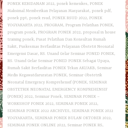
PONEK KEBIDANAN 2022
,
ponek kemenkes
,
PONEK
Maksimal Memberikan Pelayanan Masyarakat
,
ponek pdf
,
ponek ppt
,
ponek rsud
,
PONEK RSUD 2022
,
PONEK
YOGYAKARTA 2022
,
PROGRAM
,
Program Pelatihan PONEK
,
program ponek
,
PROGRAM PONEK 2022
,
proposal in house
training ponek
,
Pusat Pelatihan Dan Konsultan Rumah
Sakit
,
Puskesmas Berfasilitas Pelayanan Obstetri Neonatal
Emergensi Dasar
,
RS. Unand Gelar Seminar PONED PONEK
,
RS. Unand Gelar Seminar PONED PONEK Sebagai Upaya
,
Rumah Sakit Berfasilitas PONEK Tekan AKI/AKB
,
Seminar
Medis Kegawatdaruratan PONEK
,
Seminar Obstetrik
Neonatal Emergency Komprehensif (PONEK
,
SEMINAR
OBSTETRIK NEONATAL EMERGENCY KOMPREHENSIF
(PONEK) 2022
,
Seminar Ponek
,
SEMINAR PONEK –
WORKSHOP PONEK 2022
,
SEMINAR PONEK 2022
,
SEMINAR PONEK 2022 ARCHIVES
,
SEMINAR PONEK 2022
YOGYAKARTA
,
SEMINAR PONEK BULAN OKTOBER 2022
,
SEMINAR PONEK ONLINE 2022
,
Seminar PONEK RS
,