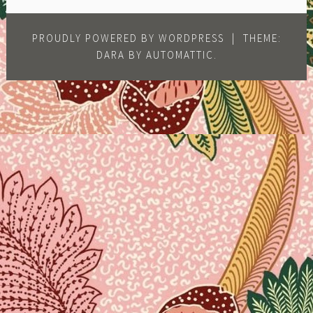
PROUDLY POWERED BY WORDPRESS
|
THEME:
DARA BY
AUTOMATTIC
.