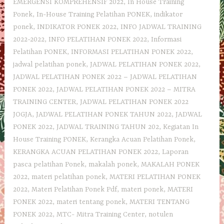
EMERGENSI KOMPREHENSIF 2022
,
In House Training
Ponek
,
In-House Training Pelatihan PONEK
,
indikator
ponek
,
INDIKATOR PONEK 2022
,
INFO JADWAL TRAINING
2022-2022
,
INFO PELATIHAN PONEK 2022
,
Informasi
Pelatihan PONEK
,
INFORMASI PELATIHAN PONEK 2022
,
jadwal pelatihan ponek
,
JADWAL PELATIHAN PONEK 2022
,
JADWAL PELATIHAN PONEK 2022 – JADWAL PELATIHAN
PONEK 2022
,
JADWAL PELATIHAN PONEK 2022 – MITRA
TRAINING CENTER
,
JADWAL PELATIHAN PONEK 2022
JOGJA
,
JADWAL PELATIHAN PONEK TAHUN 2022
,
JADWAL
PONEK 2022
,
JADWAL TRAINING TAHUN 202
,
Kegiatan In
House Training PONEK
,
Kerangka Acuan Pelatihan Ponek
,
KERANGKA ACUAN PELATIHAN PONEK 2022
,
Laporan
pasca pelatihan Ponek
,
makalah ponek
,
MAKALAH PONEK
2022
,
materi pelatihan ponek
,
MATERI PELATIHAN PONEK
2022
,
Materi Pelatihan Ponek Pdf
,
materi ponek
,
MATERI
PONEK 2022
,
materi tentang ponek
,
MATERI TENTANG
PONEK 2022
,
MTC- Mitra Training Center
,
notulen