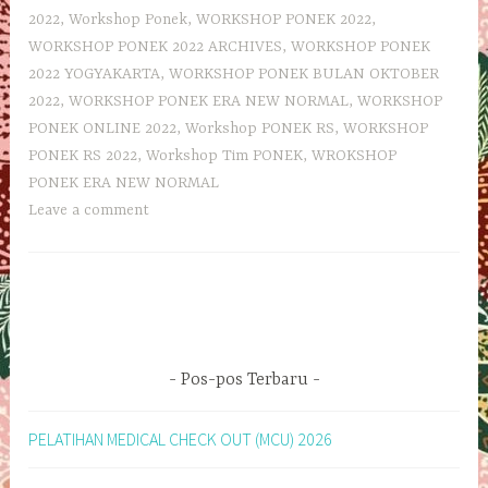
2022
,
Workshop Ponek
,
WORKSHOP PONEK 2022
,
WORKSHOP PONEK 2022 ARCHIVES
,
WORKSHOP PONEK
2022 YOGYAKARTA
,
WORKSHOP PONEK BULAN OKTOBER
2022
,
WORKSHOP PONEK ERA NEW NORMAL
,
WORKSHOP
PONEK ONLINE 2022
,
Workshop PONEK RS
,
WORKSHOP
PONEK RS 2022
,
Workshop Tim PONEK
,
WROKSHOP
PONEK ERA NEW NORMAL
Leave a comment
Pos-pos Terbaru
PELATIHAN MEDICAL CHECK OUT (MCU) 2026