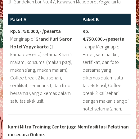
Jl. Gandekan Lor No. 47, Kawasan Malioboro, Yogyakarta
Paket A
Paket B
Rp. 5.750.000,- /peserta
Rp.
Menginap di
Grand Puri Saron
4.750.000,-/peserta
Hotel Yogyakarta
(1
Tanpa Menginap di
kamar/peserta) selama 3 hari 2
Hotel, seminar kit,
malam, konsumsi (makan pagi,
sertifikat, dan foto
makan siang, makan malam),
bersama yang
Coffee break 2 kali sehari,
dikemas dalam satu
sertifikat, seminar kit, dan foto
tas eksklusif, Coffee
bersama yang dikemas dalam
break 2 kali sehari
satu tas eksklusif.
dengan makan siang di
hotel selama 2 hari.
kami Mitra Training Center juga Memfasilitasi Pelatihan
ini secara Online.