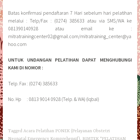
Batas konfirmasi pendaftaran 7 Hari sebelum hari pelatihan
melalui : Telp/Fax : (0274) 385633 atau via SMS/WA ke
081390140928 atau email ke :
mitratrainingcenter02@gmail.com/mitratraining_center@ya
hoo.com
UNTUK UNDANGAN PELATIHAN DAPAT MENGHUBUNGI
KAMI DI NOMOR :
Telp. Fax : (0274) 385633
No. Hp : 0813 9014 0928 (Telp. & WA) (Iqbal)
Tagged
Acara Pelatihan PONEK (Pelayanan Obstetri
Neonatal Emergency Komprehensif)
,
BIMTEK "PELATIHAN