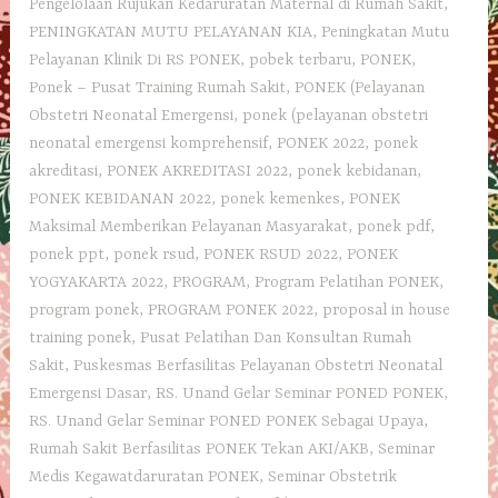
Pengelolaan Rujukan Kedaruratan Maternal di Rumah Sakit
,
PENINGKATAN MUTU PELAYANAN KIA
,
Peningkatan Mutu
Pelayanan Klinik Di RS PONEK
,
pobek terbaru
,
PONEK
,
Ponek – Pusat Training Rumah Sakit
,
PONEK (Pelayanan
Obstetri Neonatal Emergensi
,
ponek (pelayanan obstetri
neonatal emergensi komprehensif
,
PONEK 2022
,
ponek
akreditasi
,
PONEK AKREDITASI 2022
,
ponek kebidanan
,
PONEK KEBIDANAN 2022
,
ponek kemenkes
,
PONEK
Maksimal Memberikan Pelayanan Masyarakat
,
ponek pdf
,
ponek ppt
,
ponek rsud
,
PONEK RSUD 2022
,
PONEK
YOGYAKARTA 2022
,
PROGRAM
,
Program Pelatihan PONEK
,
program ponek
,
PROGRAM PONEK 2022
,
proposal in house
training ponek
,
Pusat Pelatihan Dan Konsultan Rumah
Sakit
,
Puskesmas Berfasilitas Pelayanan Obstetri Neonatal
Emergensi Dasar
,
RS. Unand Gelar Seminar PONED PONEK
,
RS. Unand Gelar Seminar PONED PONEK Sebagai Upaya
,
Rumah Sakit Berfasilitas PONEK Tekan AKI/AKB
,
Seminar
Medis Kegawatdaruratan PONEK
,
Seminar Obstetrik