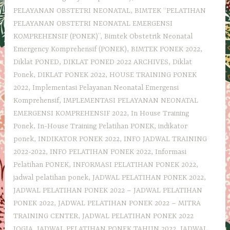
PELAYANAN OBSTETRI NEONATAL
,
BIMTEK “PELATIHAN
PELAYANAN OBSTETRI NEONATAL EMERGENSI
KOMPREHENSIF (PONEK)”
,
Bimtek Obstetrik Neonatal
Emergency Komprehensif (PONEK)
,
BIMTEK PONEK 2022
,
Diklat PONED
,
DIKLAT PONED 2022 ARCHIVES
,
Diklat
Ponek
,
DIKLAT PONEK 2022
,
HOUSE TRAINING PONEK
2022
,
Implementasi Pelayanan Neonatal Emergensi
Komprehensif
,
IMPLEMENTASI PELAYANAN NEONATAL
EMERGENSI KOMPREHENSIF 2022
,
In House Training
Ponek
,
In-House Training Pelatihan PONEK
,
indikator
ponek
,
INDIKATOR PONEK 2022
,
INFO JADWAL TRAINING
2022-2022
,
INFO PELATIHAN PONEK 2022
,
Informasi
Pelatihan PONEK
,
INFORMASI PELATIHAN PONEK 2022
,
jadwal pelatihan ponek
,
JADWAL PELATIHAN PONEK 2022
,
JADWAL PELATIHAN PONEK 2022 – JADWAL PELATIHAN
PONEK 2022
,
JADWAL PELATIHAN PONEK 2022 – MITRA
TRAINING CENTER
,
JADWAL PELATIHAN PONEK 2022
JOGJA
,
JADWAL PELATIHAN PONEK TAHUN 2022
,
JADWAL