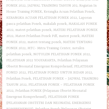
PONEK 2022
,
JADWAL TRAINING TAHUN 202
,
Kegiatan In
House Training PONEK
,
Kerangka Acuan Pelatihan Ponek
,
KERANGKA ACUAN PELATIHAN PONEK 2022
,
Laporan
pasca pelatihan Ponek
,
makalah ponek
,
MAKALAH PONEK
2022
,
materi pelatihan ponek
,
MATERI PELATIHAN PONEK
2022
,
Materi Pelatihan Ponek Pdf
,
materi ponek
,
MATERI
PONEK 2022
,
materi tentang ponek
,
MATERI TENTANG
PONEK 2022
,
MTC- Mitra Training Center
,
notulen
pelatihan ponek
,
NOTULEN PELATIHAN PONEK 2022
,
PELATIHAN 2022 YOGYAKARTA
,
Pelatihan Pelayanan
Obsetri Neonatal Emergensi Komprehensif
,
PELATIHAN
PONED 2022
,
PELATIHAN PONED UNTUK BIDAN 2022
,
Pelatihan Ponek
,
PELATIHAN PONEK – JADWAL TRAINING
TAHUN 2022
,
PELATIHAN PONEK – PELATIHAN PONEK
2022
,
Pelatihan PONEK (Pelayanan Obsetri Neonatal
Emergensi Komprehensif)
,
PELATIHAN PONEK
(PELAYANAN OBSTETRI DAN NEONATAL EMERGENSI
KOMPREHENSIF)
,
Pelatihan Ponek (Pelayanan Obstetri