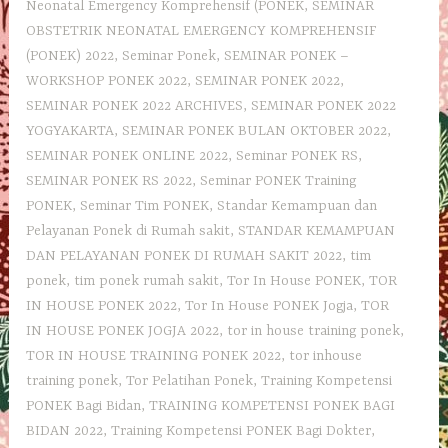
Neonatal Emergency Komprehensif (PONEK
,
SEMINAR
OBSTETRIK NEONATAL EMERGENCY KOMPREHENSIF
(PONEK) 2022
,
Seminar Ponek
,
SEMINAR PONEK –
WORKSHOP PONEK 2022
,
SEMINAR PONEK 2022
,
SEMINAR PONEK 2022 ARCHIVES
,
SEMINAR PONEK 2022
YOGYAKARTA
,
SEMINAR PONEK BULAN OKTOBER 2022
,
SEMINAR PONEK ONLINE 2022
,
Seminar PONEK RS
,
SEMINAR PONEK RS 2022
,
Seminar PONEK Training
PONEK
,
Seminar Tim PONEK
,
Standar Kemampuan dan
Pelayanan Ponek di Rumah sakit
,
STANDAR KEMAMPUAN
DAN PELAYANAN PONEK DI RUMAH SAKIT 2022
,
tim
ponek
,
tim ponek rumah sakit
,
Tor In House PONEK
,
TOR
IN HOUSE PONEK 2022
,
Tor In House PONEK Jogja
,
TOR
IN HOUSE PONEK JOGJA 2022
,
tor in house training ponek
,
TOR IN HOUSE TRAINING PONEK 2022
,
tor inhouse
training ponek
,
Tor Pelatihan Ponek
,
Training Kompetensi
PONEK Bagi Bidan
,
TRAINING KOMPETENSI PONEK BAGI
BIDAN 2022
,
Training Kompetensi PONEK Bagi Dokter
,