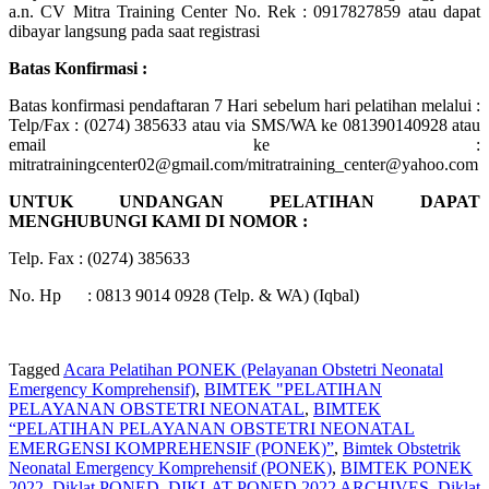
a.n. CV Mitra Training Center No. Rek : 0917827859 atau dapat
dibayar langsung pada saat registrasi
Batas Konfirmasi :
Batas konfirmasi pendaftaran 7 Hari sebelum hari pelatihan melalui :
Telp/Fax : (0274) 385633 atau via SMS/WA ke 081390140928 atau
email ke :
mitratrainingcenter02@gmail.com/mitratraining_center@yahoo.com
UNTUK UNDANGAN PELATIHAN DAPAT
MENGHUBUNGI KAMI DI NOMOR :
Telp. Fax : (0274) 385633
No. Hp : 0813 9014 0928 (Telp. & WA) (Iqbal)
Tagged
Acara Pelatihan PONEK (Pelayanan Obstetri Neonatal
Emergency Komprehensif)
,
BIMTEK "PELATIHAN
PELAYANAN OBSTETRI NEONATAL
,
BIMTEK
“PELATIHAN PELAYANAN OBSTETRI NEONATAL
EMERGENSI KOMPREHENSIF (PONEK)”
,
Bimtek Obstetrik
Neonatal Emergency Komprehensif (PONEK)
,
BIMTEK PONEK
2022
,
Diklat PONED
,
DIKLAT PONED 2022 ARCHIVES
,
Diklat