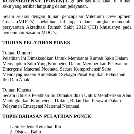
KOMPREHENSIF (PONEK)
bagi petugas kesehatan di rumah
sakit yang terlibat langsung dalam pelayanan.
Selain selaras dengan tujuan pencapaian Milenium Development
Goals (MDG’s), pelatihan ini juga dalam rangka memenuhi
persyaratan Akreditasi Rumah Sakit 2012 (JCI) khususnya pada
pemenuhan Sasaran MDG’s.
TUJUAN PELATIHAN PONEK
Tujuan Umum :
Pelatihan Ini Dimaksudkan Untuk Membantu Rumah Sakit Dalam
Menyiapkan Sdm Yang Kompeten Dalam Memberikan Pelayanan
Emergensi Maternal Neonatal Secara Komprehensif Serta
Mendayagunakan Rumahsakit Sebagai Pusat Rujukan Pelayanan
Ibu Dan Anak.
Tujuan Khusus :
Secara Khusus Pelatihan Ini Dimaksudkan Untuk Memberikan Atau
Meningkatkan Kompetensi Dokter, Bidan Dan Perawat Dalam
Pelayanan Emergensi Maternal Neonatal
TOPIK BAHASAN PELATIHAN PONEK
Surveilens Kematian Ibu
Distosia Bahu