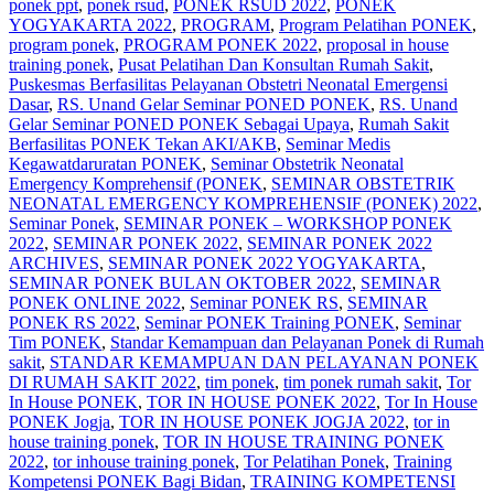
ponek ppt
,
ponek rsud
,
PONEK RSUD 2022
,
PONEK
YOGYAKARTA 2022
,
PROGRAM
,
Program Pelatihan PONEK
,
program ponek
,
PROGRAM PONEK 2022
,
proposal in house
training ponek
,
Pusat Pelatihan Dan Konsultan Rumah Sakit
,
Puskesmas Berfasilitas Pelayanan Obstetri Neonatal Emergensi
Dasar
,
RS. Unand Gelar Seminar PONED PONEK
,
RS. Unand
Gelar Seminar PONED PONEK Sebagai Upaya
,
Rumah Sakit
Berfasilitas PONEK Tekan AKI/AKB
,
Seminar Medis
Kegawatdaruratan PONEK
,
Seminar Obstetrik Neonatal
Emergency Komprehensif (PONEK
,
SEMINAR OBSTETRIK
NEONATAL EMERGENCY KOMPREHENSIF (PONEK) 2022
,
Seminar Ponek
,
SEMINAR PONEK – WORKSHOP PONEK
2022
,
SEMINAR PONEK 2022
,
SEMINAR PONEK 2022
ARCHIVES
,
SEMINAR PONEK 2022 YOGYAKARTA
,
SEMINAR PONEK BULAN OKTOBER 2022
,
SEMINAR
PONEK ONLINE 2022
,
Seminar PONEK RS
,
SEMINAR
PONEK RS 2022
,
Seminar PONEK Training PONEK
,
Seminar
Tim PONEK
,
Standar Kemampuan dan Pelayanan Ponek di Rumah
sakit
,
STANDAR KEMAMPUAN DAN PELAYANAN PONEK
DI RUMAH SAKIT 2022
,
tim ponek
,
tim ponek rumah sakit
,
Tor
In House PONEK
,
TOR IN HOUSE PONEK 2022
,
Tor In House
PONEK Jogja
,
TOR IN HOUSE PONEK JOGJA 2022
,
tor in
house training ponek
,
TOR IN HOUSE TRAINING PONEK
2022
,
tor inhouse training ponek
,
Tor Pelatihan Ponek
,
Training
Kompetensi PONEK Bagi Bidan
,
TRAINING KOMPETENSI