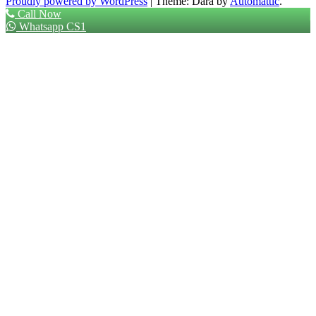
Proudly powered by WordPress
|
Theme: Dara by
Automattic
.
Call Now
Whatsapp CS1