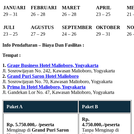
JANUARI
FEBRUARI
MARET
APRIL
ME
29 – 31
26 – 28
26 – 28
23 – 25
21 
JULI
AGUSTUS
SEPTEMBER
OKTOBER
NO
23 – 25
27 – 29
24 – 26
29 – 31
26 
Info Pendaftaran – Biaya Dan Fasilitas :
Tempat :
1.
Grage Business Hotel Malioboro, Yogyakarta
Jl. Sosrowijayan No. 242, Kawasan Malioboro, Yogyakarta
2.
Grand Puri Saron Hotel Malioboro
Jl. Sosrowijayan No. 70, Kawasan Malioboro, Yogyakarta
3.
Prima In Hotel Malioboro, Yogyakarta
Jl. Gandekan Lor No. 47, Kawasan Malioboro, Yogyakarta
Paket A
Paket B
Rp.
Rp. 5.750.000,- /peserta
4.750.000,-/peserta
Menginap di
Grand Puri Saron
Tanpa Menginap di