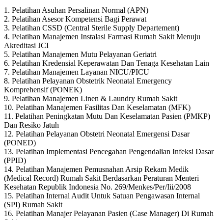
1. Pelatihan Asuhan Persalinan Normal (APN)
2. Pelatihan Asesor Kompetensi Bagi Perawat
3. Pelatihan CSSD (Central Sterile Supply Departement)
4. Pelatihan Manajemen Instalasi Farmasi Rumah Sakit Menuju
Akreditasi JCI
5. Pelatihan Manajemen Mutu Pelayanan Geriatri
6. Pelatihan Kredensial Keperawatan Dan Tenaga Kesehatan Lain
7. Pelatihan Manajemen Layanan NICU/PICU
8. Pelatihan Pelayanan Obstetrik Neonatal Emergency
Komprehensif (PONEK)
9. Pelatihan Manajemen Linen & Laundry Rumah Sakit
10. Pelatihan Manajemen Fasilitas Dan Keselamatan (MFK)
11. Pelatihan Peningkatan Mutu Dan Keselamatan Pasien (PMKP)
Dan Resiko Jatuh
12. Pelatihan Pelayanan Obstetri Neonatal Emergensi Dasar
(PONED)
13. Pelatihan Implementasi Pencegahan Pengendalian Infeksi Dasar
(PPID)
14. Pelatihan Manajemen Pemusnahan Arsip Rekam Medik
(Medical Record) Rumah Sakit Berdasarkan Peraturan Menteri
Kesehatan Republik Indonesia No. 269/Menkes/Per/Iii/2008
15. Pelatihan Internal Audit Untuk Satuan Pengawasan Internal
(SPI) Rumah Sakit
16. Pelatihan Manajer Pelayanan Pasien (Case Manager) Di Rumah