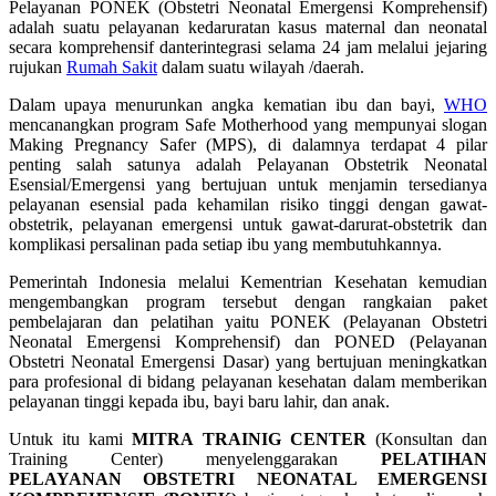
Pelayanan PONEK (Obstetri Neonatal Emergensi Komprehensif)
adalah suatu pelayanan kedaruratan kasus maternal dan neonatal
secara komprehensif danterintegrasi selama 24 jam melalui jejaring
rujukan
Rumah Sakit
dalam suatu wilayah /daerah.
Dalam upaya menurunkan angka kematian ibu dan bayi,
WHO
mencanangkan program Safe Motherhood yang mempunyai slogan
Making Pregnancy Safer (MPS), di dalamnya terdapat 4 pilar
penting salah satunya adalah Pelayanan Obstetrik Neonatal
Esensial/Emergensi yang bertujuan untuk menjamin tersedianya
pelayanan esensial pada kehamilan risiko tinggi dengan gawat-
obstetrik, pelayanan emergensi untuk gawat-darurat-obstetrik dan
komplikasi persalinan pada setiap ibu yang membutuhkannya.
Pemerintah Indonesia melalui Kementrian Kesehatan kemudian
mengembangkan program tersebut dengan rangkaian paket
pembelajaran dan pelatihan yaitu PONEK (Pelayanan Obstetri
Neonatal Emergensi Komprehensif) dan PONED (Pelayanan
Obstetri Neonatal Emergensi Dasar) yang bertujuan meningkatkan
para profesional di bidang pelayanan kesehatan dalam memberikan
pelayanan tinggi kepada ibu, bayi baru lahir, dan anak.
Untuk itu kami
MITRA TRAINIG CENTER
(Konsultan dan
Training Center) menyelenggarakan
PELATIHAN
PELAYANAN OBSTETRI NEONATAL EMERGENSI