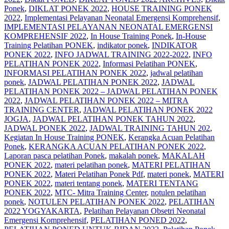
Ponek
,
DIKLAT PONEK 2022
,
HOUSE TRAINING PONEK
2022
,
Implementasi Pelayanan Neonatal Emergensi Komprehensif
,
IMPLEMENTASI PELAYANAN NEONATAL EMERGENSI
KOMPREHENSIF 2022
,
In House Training Ponek
,
In-House
Training Pelatihan PONEK
,
indikator ponek
,
INDIKATOR
PONEK 2022
,
INFO JADWAL TRAINING 2022-2022
,
INFO
PELATIHAN PONEK 2022
,
Informasi Pelatihan PONEK
,
INFORMASI PELATIHAN PONEK 2022
,
jadwal pelatihan
ponek
,
JADWAL PELATIHAN PONEK 2022
,
JADWAL
PELATIHAN PONEK 2022 – JADWAL PELATIHAN PONEK
2022
,
JADWAL PELATIHAN PONEK 2022 – MITRA
TRAINING CENTER
,
JADWAL PELATIHAN PONEK 2022
JOGJA
,
JADWAL PELATIHAN PONEK TAHUN 2022
,
JADWAL PONEK 2022
,
JADWAL TRAINING TAHUN 202
,
Kegiatan In House Training PONEK
,
Kerangka Acuan Pelatihan
Ponek
,
KERANGKA ACUAN PELATIHAN PONEK 2022
,
Laporan pasca pelatihan Ponek
,
makalah ponek
,
MAKALAH
PONEK 2022
,
materi pelatihan ponek
,
MATERI PELATIHAN
PONEK 2022
,
Materi Pelatihan Ponek Pdf
,
materi ponek
,
MATERI
PONEK 2022
,
materi tentang ponek
,
MATERI TENTANG
PONEK 2022
,
MTC- Mitra Training Center
,
notulen pelatihan
ponek
,
NOTULEN PELATIHAN PONEK 2022
,
PELATIHAN
2022 YOGYAKARTA
,
Pelatihan Pelayanan Obsetri Neonatal
Emergensi Komprehensif
,
PELATIHAN PONED 2022
,