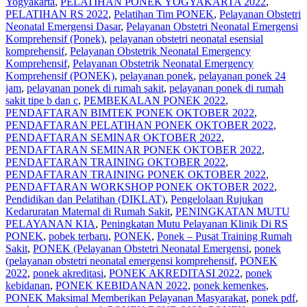
Yogyakarta
,
PELATIHAN PONEK YOGYAKARTA 2022
,
PELATIHAN RS 2022
,
Pelatihan Tim PONEK
,
Pelayanan Obstetri
Neonatal Emergensi Dasar
,
Pelayanan Obstetri Neonatal Emergensi
Komprehensif (Ponek)
,
pelayanan obstetri neonatal esensial
komprehensif
,
Pelayanan Obstetrik Neonatal Emergency
Komprehensif
,
Pelayanan Obstetrik Neonatal Emergency
Komprehensif (PONEK)
,
pelayanan ponek
,
pelayanan ponek 24
jam
,
pelayanan ponek di rumah sakit
,
pelayanan ponek di rumah
sakit tipe b dan c
,
PEMBEKALAN PONEK 2022
,
PENDAFTARAN BIMTEK PONEK OKTOBER 2022
,
PENDAFTARAN PELATIHAN PONEK OKTOBER 2022
,
PENDAFTARAN SEMINAR OKTOBER 2022
,
PENDAFTARAN SEMINAR PONEK OKTOBER 2022
,
PENDAFTARAN TRAINING OKTOBER 2022
,
PENDAFTARAN TRAINING PONEK OKTOBER 2022
,
PENDAFTARAN WORKSHOP PONEK OKTOBER 2022
,
Pendidikan dan Pelatihan (DIKLAT)
,
Pengelolaan Rujukan
Kedaruratan Maternal di Rumah Sakit
,
PENINGKATAN MUTU
PELAYANAN KIA
,
Peningkatan Mutu Pelayanan Klinik Di RS
PONEK
,
pobek terbaru
,
PONEK
,
Ponek – Pusat Training Rumah
Sakit
,
PONEK (Pelayanan Obstetri Neonatal Emergensi
,
ponek
(pelayanan obstetri neonatal emergensi komprehensif
,
PONEK
2022
,
ponek akreditasi
,
PONEK AKREDITASI 2022
,
ponek
kebidanan
,
PONEK KEBIDANAN 2022
,
ponek kemenkes
,
PONEK Maksimal Memberikan Pelayanan Masyarakat
,
ponek pdf
,