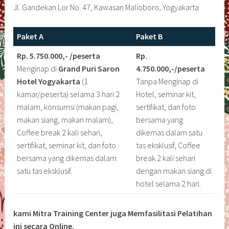
Jl. Gandekan Lor No. 47, Kawasan Malioboro, Yogyakarta
Paket A
Paket B
Rp. 5.750.000,- /peserta
Rp.
Menginap di
Grand Puri Saron
4.750.000,-/peserta
Hotel Yogyakarta
(1
Tanpa Menginap di
kamar/peserta) selama 3 hari 2
Hotel, seminar kit,
malam, konsumsi (makan pagi,
sertifikat, dan foto
makan siang, makan malam),
bersama yang
Coffee break 2 kali sehari,
dikemas dalam satu
sertifikat, seminar kit, dan foto
tas eksklusif, Coffee
bersama yang dikemas dalam
break 2 kali sehari
satu tas eksklusif.
dengan makan siang di
hotel selama 2 hari.
kami Mitra Training Center juga Memfasilitasi Pelatihan
ini secara Online.