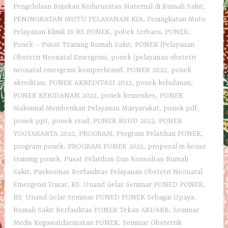
Pengelolaan Rujukan Kedaruratan Maternal di Rumah Sakit
,
PENINGKATAN MUTU PELAYANAN KIA
,
Peningkatan Mutu
Pelayanan Klinik Di RS PONEK
,
pobek terbaru
,
PONEK
,
Ponek – Pusat Training Rumah Sakit
,
PONEK (Pelayanan
Obstetri Neonatal Emergensi
,
ponek (pelayanan obstetri
neonatal emergensi komprehensif
,
PONEK 2022
,
ponek
akreditasi
,
PONEK AKREDITASI 2022
,
ponek kebidanan
,
PONEK KEBIDANAN 2022
,
ponek kemenkes
,
PONEK
Maksimal Memberikan Pelayanan Masyarakat
,
ponek pdf
,
ponek ppt
,
ponek rsud
,
PONEK RSUD 2022
,
PONEK
YOGYAKARTA 2022
,
PROGRAM
,
Program Pelatihan PONEK
,
program ponek
,
PROGRAM PONEK 2022
,
proposal in house
training ponek
,
Pusat Pelatihan Dan Konsultan Rumah
Sakit
,
Puskesmas Berfasilitas Pelayanan Obstetri Neonatal
Emergensi Dasar
,
RS. Unand Gelar Seminar PONED PONEK
,
RS. Unand Gelar Seminar PONED PONEK Sebagai Upaya
,
Rumah Sakit Berfasilitas PONEK Tekan AKI/AKB
,
Seminar
Medis Kegawatdaruratan PONEK
,
Seminar Obstetrik