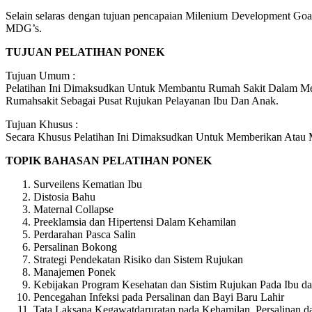
Selain selaras dengan tujuan pencapaian Milenium Development Goa
MDG’s.
TUJUAN PELATIHAN PONEK
Tujuan Umum :
Pelatihan Ini Dimaksudkan Untuk Membantu Rumah Sakit Dalam M
Rumahsakit Sebagai Pusat Rujukan Pelayanan Ibu Dan Anak.
Tujuan Khusus :
Secara Khusus Pelatihan Ini Dimaksudkan Untuk Memberikan Atau 
TOPIK BAHASAN PELATIHAN PONEK
Surveilens Kematian Ibu
Distosia Bahu
Maternal Collapse
Preeklamsia dan Hipertensi Dalam Kehamilan
Perdarahan Pasca Salin
Persalinan Bokong
Strategi Pendekatan Risiko dan Sistem Rujukan
Manajemen Ponek
Kebijakan Program Kesehatan dan Sistim Rujukan Pada Ibu da
Pencegahan Infeksi pada Persalinan dan Bayi Baru Lahir
Tata Laksana Kegawatdaruratan pada Kehamilan, Persalinan d