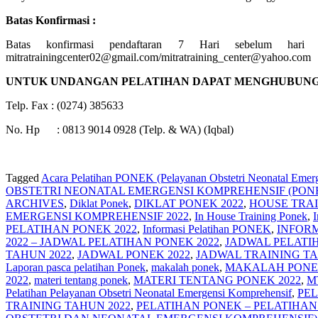
Batas Konfirmasi :
Batas konfirmasi pendaftaran 7 Hari sebelum ha
mitratrainingcenter02@gmail.com/mitratraining_center@yahoo.com
UNTUK UNDANGAN PELATIHAN DAPAT MENGHUBUNGI
Telp. Fax : (0274) 385633
No. Hp : 0813 9014 0928 (Telp. & WA) (Iqbal)
Tagged
Acara Pelatihan PONEK (Pelayanan Obstetri Neonatal Emer
OBSTETRI NEONATAL EMERGENSI KOMPREHENSIF (PON
ARCHIVES
,
Diklat Ponek
,
DIKLAT PONEK 2022
,
HOUSE TRAI
EMERGENSI KOMPREHENSIF 2022
,
In House Training Ponek
,
PELATIHAN PONEK 2022
,
Informasi Pelatihan PONEK
,
INFORM
2022 – JADWAL PELATIHAN PONEK 2022
,
JADWAL PELATIH
TAHUN 2022
,
JADWAL PONEK 2022
,
JADWAL TRAINING TA
Laporan pasca pelatihan Ponek
,
makalah ponek
,
MAKALAH PONEK
2022
,
materi tentang ponek
,
MATERI TENTANG PONEK 2022
,
MT
Pelatihan Pelayanan Obsetri Neonatal Emergensi Komprehensif
,
PEL
TRAINING TAHUN 2022
,
PELATIHAN PONEK – PELATIHAN