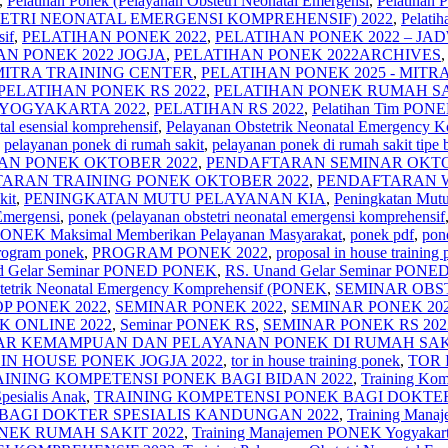
,
Pelatihan Ponek (Pelayanan Obstetri Neonatal Emergensi
,
Pelatih
ETRI NEONATAL EMERGENSI KOMPREHENSIF) 2022
,
Pelatih
sif
,
PELATIHAN PONEK 2022
,
PELATIHAN PONEK 2022 – JA
AN PONEK 2022 JOGJA
,
PELATIHAN PONEK 2022ARCHIVES
 MITRA TRAINING CENTER
,
PELATIHAN PONEK 2025 - MITR
PELATIHAN PONEK RS 2022
,
PELATIHAN PONEK RUMAH SAK
 YOGYAKARTA 2022
,
PELATIHAN RS 2022
,
Pelatihan Tim PON
tal esensial komprehensif
,
Pelayanan Obstetrik Neonatal Emergency K
,
pelayanan ponek di rumah sakit
,
pelayanan ponek di rumah sakit tipe 
AN PONEK OKTOBER 2022
,
PENDAFTARAN SEMINAR OKTO
ARAN TRAINING PONEK OKTOBER 2022
,
PENDAFTARAN W
kit
,
PENINGKATAN MUTU PELAYANAN KIA
,
Peningkatan Mut
Emergensi
,
ponek (pelayanan obstetri neonatal emergensi komprehensif
ONEK Maksimal Memberikan Pelayanan Masyarakat
,
ponek pdf
,
pon
rogram ponek
,
PROGRAM PONEK 2022
,
proposal in house training
d Gelar Seminar PONED PONEK
,
RS. Unand Gelar Seminar PONE
tetrik Neonatal Emergency Komprehensif (PONEK
,
SEMINAR OBS
P PONEK 2022
,
SEMINAR PONEK 2022
,
SEMINAR PONEK 20
K ONLINE 2022
,
Seminar PONEK RS
,
SEMINAR PONEK RS 202
R KEMAMPUAN DAN PELAYANAN PONEK DI RUMAH SAKI
IN HOUSE PONEK JOGJA 2022
,
tor in house training ponek
,
TOR 
INING KOMPETENSI PONEK BAGI BIDAN 2022
,
Training Ko
pesialis Anak
,
TRAINING KOMPETENSI PONEK BAGI DOKTER
BAGI DOKTER SPESIALIS KANDUNGAN 2022
,
Training Man
NEK RUMAH SAKIT 2022
,
Training Manajemen PONEK Yogyakar