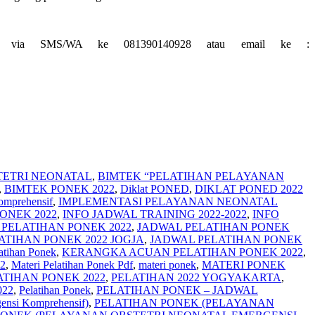
atau via SMS/WA ke 081390140928 atau email ke :
TETRI NEONATAL
,
BIMTEK “PELATIHAN PELAYANAN
,
BIMTEK PONEK 2022
,
Diklat PONED
,
DIKLAT PONED 2022
omprehensif
,
IMPLEMENTASI PELAYANAN NEONATAL
ONEK 2022
,
INFO JADWAL TRAINING 2022-2022
,
INFO
PELATIHAN PONEK 2022
,
JADWAL PELATIHAN PONEK
ATIHAN PONEK 2022 JOGJA
,
JADWAL PELATIHAN PONEK
atihan Ponek
,
KERANGKA ACUAN PELATIHAN PONEK 2022
,
2
,
Materi Pelatihan Ponek Pdf
,
materi ponek
,
MATERI PONEK
TIHAN PONEK 2022
,
PELATIHAN 2022 YOGYAKARTA
,
022
,
Pelatihan Ponek
,
PELATIHAN PONEK – JADWAL
ensi Komprehensif)
,
PELATIHAN PONEK (PELAYANAN