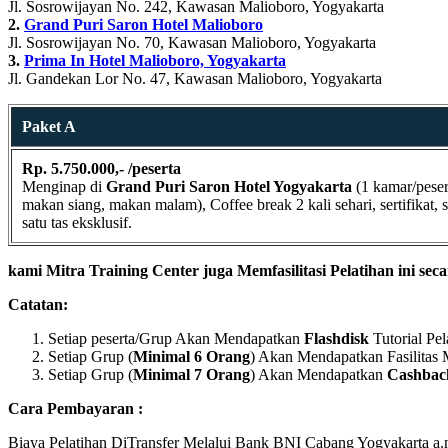
Jl. Sosrowijayan No. 242, Kawasan Malioboro, Yogyakarta
2.
Grand Puri Saron Hotel Malioboro
Jl. Sosrowijayan No. 70, Kawasan Malioboro, Yogyakarta
3.
Prima In Hotel Malioboro, Yogyakarta
Jl. Gandekan Lor No. 47, Kawasan Malioboro, Yogyakarta
Paket A
Rp. 5.750.000,- /peserta
Menginap di
Grand Puri Saron Hotel Yogyakarta
(1 kamar/peser
makan siang, makan malam), Coffee break 2 kali sehari, sertifikat,
satu tas eksklusif.
kami Mitra Training Center juga Memfasilitasi Pelatihan ini seca
Catatan:
Setiap peserta/Grup Akan Mendapatkan
Flashdisk
Tutorial P
Setiap Grup (
Minimal 6 Orang
) Akan Mendapatkan Fasilitas
Setiap Grup (
Minimal 7 Orang
) Akan Mendapatkan
Cashbac
Cara Pembayaran :
Biaya Pelatihan DiTransfer Melalui Bank BNI Cabang Yogyakarta a.n.