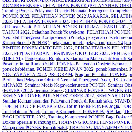
OBSTETRI DAN NEONATAL EMERGENSI KOMPREHENSIF)
KOMPREHENSIF)
,
PELATIHAN PONEK (PELAYANAN OBST
Training Ponek / Pelayanan Obstetri Neonatal Emergensi Komprehen
PONEK 2022
,
PELATIHAN PONEK 2022 JAKARTA
,
PELATIH
2023
,
PELATIHAN PONEK 2024
,
PELATIHAN PONEK 2024 -
di Rumah Sakit
,
PELATIHAN PONEK DI RUMAH SAKIT 2022
,
TAHUN 2022
,
Pelatihan Ponek Yogyakarta
,
PELATIHAN PONEK
Neonatal Emergensi Komprehensif (Ponek)
,
pelayanan obstetri neona
Komprehensif (PONEK)
,
pelayanan ponek
,
pelayanan ponek 24 jam
BIMTEK PONEK OKTOBER 2022
,
PENDAFTARAN PELATIH
2022
,
PENDAFTARAN TRAINING OKTOBER 2022
,
PENDAFT
(DIKLAT)
,
Pengelolaan Rujukan Kedaruratan Maternal di Rumah Sa
Pusat Training Rumah Sakit
,
PONEK (Pelayanan Obstetri Neonatal 
ponek kebidanan
,
PONEK KEBIDANAN 2022
,
ponek kemenkes
,
P
YOGYAKARTA 2022
,
PROGRAM
,
Program Pelatihan PONEK
,
p
Berfasilitas Pelayanan Obstetri Neonatal Emergensi Dasar
,
RS. Unan
AKI/AKB
,
Seminar Medis Kegawatdaruratan PONEK
,
Seminar Obs
(PONEK) 2022
,
Seminar Ponek
,
SEMINAR PONEK – WORKSHO
SEMINAR PONEK BULAN OKTOBER 2022
,
SEMINAR PONE
Standar Kemampuan dan Pelayanan Ponek di Rumah sakit
,
STANDA
TOR IN HOUSE PONEK 2022
,
Tor In House PONEK Jogja
,
TOR 
Tor Pelatihan Ponek
,
Training Kompetensi PONEK Bagi Bidan
,
TRA
BAGI DOKTER 2022
,
Training Kompetensi PONEK Bagi Dokter S
Dokter Spesialis Kandungan
,
TRAINING KOMPETENSI PONEK 
Manajemen PONEK Rumah Sakit
,
TRAINING MANAJEMEN PO