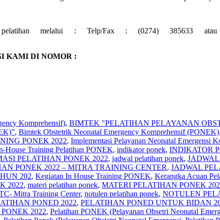
ri pelatihan melalui : Telp/Fax : (0274) 385633 
 KAMI DI NOMOR :
gency Komprehensif)
,
BIMTEK "PELATIHAN PELAYANAN OBS
EK)”
,
Bimtek Obstetrik Neonatal Emergency Komprehensif (PONEK)
NING PONEK 2022
,
Implementasi Pelayanan Neonatal Emergensi K
In-House Training Pelatihan PONEK
,
indikator ponek
,
INDIKATOR P
ASI PELATIHAN PONEK 2022
,
jadwal pelatihan ponek
,
JADWAL 
AN PONEK 2022 – MITRA TRAINING CENTER
,
JADWAL PEL
HUN 202
,
Kegiatan In House Training PONEK
,
Kerangka Acuan Pel
 2022
,
materi pelatihan ponek
,
MATERI PELATIHAN PONEK 202
C- Mitra Training Center
,
notulen pelatihan ponek
,
NOTULEN PELA
ATIHAN PONED 2022
,
PELATIHAN PONED UNTUK BIDAN 2
 PONEK 2022
,
Pelatihan PONEK (Pelayanan Obsetri Neonatal Emerg