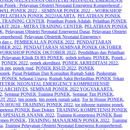
an PONEK (PELAYANAN OBSTETRI NEONATAL EMERGENSI
an Ponek / Pelayanan Obstetri Neonatal Emergensi Komprehensif -
DWAL PONEK 2022 – SEMINAR PONEK 2022 – WORKSHOP
,
PELATIHAN PONEK 2022JAKARTA
,
PELATIHAN PONEK
A TRAINING CENTER
,
Pelatihan Ponek Adalah
,
Pelatihan PONEK
IT 2024 - MITRA TRAINING CENTER
,
PELATIHAN PONEK
EK
,
Pelayanan Obstetri Neonatal Emergensi Dasar
,
Pelayanan Obstetri
omprehensif
,
Pelayanan Obstetrik Neonatal Emergency
b dan c
,
PEMBEKALAN PONEK 2022
,
PENDAFTARAN
BER 2022
,
PENDAFTARAN SEMINAR PONEK OKTOBER
ORKSHOP PONEK OKTOBER 2022
,
Pendidikan dan Pelatihan
u Pelayanan Klinik Di RS PONEK
,
pobek terbaru
,
PONEK
,
Ponek –
,
PONEK 2022
,
ponek akreditasi
,
PONEK AKREDITASI 2022
,
ek ppt
,
ponek rsud
,
PONEK RSUD 2022
,
PONEK
 ponek
,
Pusat Pelatihan Dan Konsultan Rumah Sakit
,
Puskesmas
D PONEK Sebagai Upaya
,
Rumah Sakit Berfasilitas PONEK Tekan
TETRIK NEONATAL EMERGENCY KOMPREHENSIF
22 ARCHIVES
,
SEMINAR PONEK 2022 YOGYAKARTA
,
2
,
Seminar PONEK Training PONEK
,
Seminar Tim PONEK
,
T 2022
,
tim ponek
,
tim ponek rumah sakit
,
Tor In House PONEK
,
IN HOUSE TRAINING PONEK 2022
,
tor inhouse training ponek
,
mpetensi PONEK Bagi Dokter
,
TRAINING KOMPETENSI PONEK
 SPESIALIS ANANK 2022
,
Training Kompetensi PONEK Bagi
ajemen PONEK
,
TRAINING MANAJEMEN PONEK 2022
,
Training
ta
,
Training Pelayanan Obstetri Neonatal Emergensi Komprehensif
,