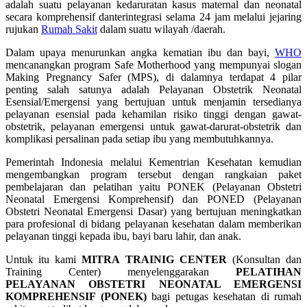
adalah suatu pelayanan kedaruratan kasus maternal dan neonatal
secara komprehensif danterintegrasi selama 24 jam melalui jejaring
rujukan
Rumah Sakit
dalam suatu wilayah /daerah.
Dalam upaya menurunkan angka kematian ibu dan bayi,
WHO
mencanangkan program Safe Motherhood yang mempunyai slogan
Making Pregnancy Safer (MPS), di dalamnya terdapat 4 pilar
penting salah satunya adalah Pelayanan Obstetrik Neonatal
Esensial/Emergensi yang bertujuan untuk menjamin tersedianya
pelayanan esensial pada kehamilan risiko tinggi dengan gawat-
obstetrik, pelayanan emergensi untuk gawat-darurat-obstetrik dan
komplikasi persalinan pada setiap ibu yang membutuhkannya.
Pemerintah Indonesia melalui Kementrian Kesehatan kemudian
mengembangkan program tersebut dengan rangkaian paket
pembelajaran dan pelatihan yaitu PONEK (Pelayanan Obstetri
Neonatal Emergensi Komprehensif) dan PONED (Pelayanan
Obstetri Neonatal Emergensi Dasar) yang bertujuan meningkatkan
para profesional di bidang pelayanan kesehatan dalam memberikan
pelayanan tinggi kepada ibu, bayi baru lahir, dan anak.
Untuk itu kami
MITRA TRAINIG CENTER
(Konsultan dan
Training Center) menyelenggarakan
PELATIHAN
PELAYANAN OBSTETRI NEONATAL EMERGENSI
KOMPREHENSIF (PONEK)
bagi petugas kesehatan di rumah