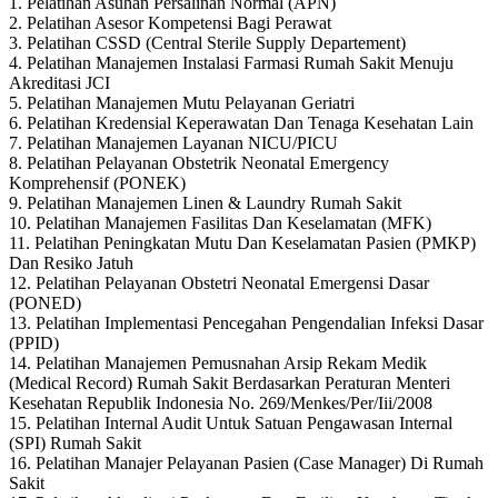
1. Pelatihan Asuhan Persalinan Normal (APN)
2. Pelatihan Asesor Kompetensi Bagi Perawat
3. Pelatihan CSSD (Central Sterile Supply Departement)
4. Pelatihan Manajemen Instalasi Farmasi Rumah Sakit Menuju
Akreditasi JCI
5. Pelatihan Manajemen Mutu Pelayanan Geriatri
6. Pelatihan Kredensial Keperawatan Dan Tenaga Kesehatan Lain
7. Pelatihan Manajemen Layanan NICU/PICU
8. Pelatihan Pelayanan Obstetrik Neonatal Emergency
Komprehensif (PONEK)
9. Pelatihan Manajemen Linen & Laundry Rumah Sakit
10. Pelatihan Manajemen Fasilitas Dan Keselamatan (MFK)
11. Pelatihan Peningkatan Mutu Dan Keselamatan Pasien (PMKP)
Dan Resiko Jatuh
12. Pelatihan Pelayanan Obstetri Neonatal Emergensi Dasar
(PONED)
13. Pelatihan Implementasi Pencegahan Pengendalian Infeksi Dasar
(PPID)
14. Pelatihan Manajemen Pemusnahan Arsip Rekam Medik
(Medical Record) Rumah Sakit Berdasarkan Peraturan Menteri
Kesehatan Republik Indonesia No. 269/Menkes/Per/Iii/2008
15. Pelatihan Internal Audit Untuk Satuan Pengawasan Internal
(SPI) Rumah Sakit
16. Pelatihan Manajer Pelayanan Pasien (Case Manager) Di Rumah
Sakit