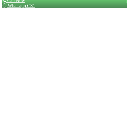
Call Now
Whatsapp CS1