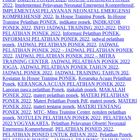
2022
,
Implementasi Pelayanan Neonatal Emergensi Komprehensif
,
IMPLEMENTASI PELAYANAN NEONATAL EMERGENSI
KOMPREHENSIF 2022
,
In House Training Ponek
,
In-House
Training Pelatihan PONEK
,
indikator ponek
,
INDIKATOR
PONEK 2022
,
INFO JADWAL TRAINING 2022-2022
,
INFO
PELATIHAN PONEK 2022
,
Informasi Pelatihan PONEK
,
INFORMASI PELATIHAN PONEK 2022
,
jadwal pelatihan
ponek
,
JADWAL PELATIHAN PONEK 2022
,
JADWAL
PELATIHAN PONEK 2022 – JADWAL PELATIHAN PONEK
2022
,
JADWAL PELATIHAN PONEK 2022 – MITRA
TRAINING CENTER
,
JADWAL PELATIHAN PONEK 2022
JOGJA
,
JADWAL PELATIHAN PONEK TAHUN 2022
,
JADWAL PONEK 2022
,
JADWAL TRAINING TAHUN 202
,
Kegiatan In House Training PONEK
,
Kerangka Acuan Pelatihan
Ponek
,
KERANGKA ACUAN PELATIHAN PONEK 2022
,
Laporan pasca pelatihan Ponek
,
makalah ponek
,
MAKALAH
PONEK 2022
,
materi pelatihan ponek
,
MATERI PELATIHAN
PONEK 2022
,
Materi Pelatihan Ponek Pdf
,
materi ponek
,
MATERI
PONEK 2022
,
materi tentang ponek
,
MATERI TENTANG
PONEK 2022
,
MTC- Mitra Training Center
,
notulen pelatihan
ponek
,
NOTULEN PELATIHAN PONEK 2022
,
PELATIHAN
2022 YOGYAKARTA
,
Pelatihan Pelayanan Obsetri Neonatal
Emergensi Komprehensif
,
PELATIHAN PONED 2022
,
PELATIHAN PONED UNTUK BIDAN 2022
,
Pelatihan Ponek
,