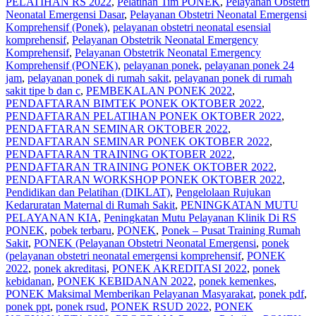
PELATIHAN RS 2022
,
Pelatihan Tim PONEK
,
Pelayanan Obstetri
Neonatal Emergensi Dasar
,
Pelayanan Obstetri Neonatal Emergensi
Komprehensif (Ponek)
,
pelayanan obstetri neonatal esensial
komprehensif
,
Pelayanan Obstetrik Neonatal Emergency
Komprehensif
,
Pelayanan Obstetrik Neonatal Emergency
Komprehensif (PONEK)
,
pelayanan ponek
,
pelayanan ponek 24
jam
,
pelayanan ponek di rumah sakit
,
pelayanan ponek di rumah
sakit tipe b dan c
,
PEMBEKALAN PONEK 2022
,
PENDAFTARAN BIMTEK PONEK OKTOBER 2022
,
PENDAFTARAN PELATIHAN PONEK OKTOBER 2022
,
PENDAFTARAN SEMINAR OKTOBER 2022
,
PENDAFTARAN SEMINAR PONEK OKTOBER 2022
,
PENDAFTARAN TRAINING OKTOBER 2022
,
PENDAFTARAN TRAINING PONEK OKTOBER 2022
,
PENDAFTARAN WORKSHOP PONEK OKTOBER 2022
,
Pendidikan dan Pelatihan (DIKLAT)
,
Pengelolaan Rujukan
Kedaruratan Maternal di Rumah Sakit
,
PENINGKATAN MUTU
PELAYANAN KIA
,
Peningkatan Mutu Pelayanan Klinik Di RS
PONEK
,
pobek terbaru
,
PONEK
,
Ponek – Pusat Training Rumah
Sakit
,
PONEK (Pelayanan Obstetri Neonatal Emergensi
,
ponek
(pelayanan obstetri neonatal emergensi komprehensif
,
PONEK
2022
,
ponek akreditasi
,
PONEK AKREDITASI 2022
,
ponek
kebidanan
,
PONEK KEBIDANAN 2022
,
ponek kemenkes
,
PONEK Maksimal Memberikan Pelayanan Masyarakat
,
ponek pdf
,
ponek ppt
,
ponek rsud
,
PONEK RSUD 2022
,
PONEK