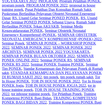
YOGYAKARTA 2022
,
PROGRAM
,
Program Pelatihan PONEK
,
program ponek
,
PROGRAM PONEK 2022
,
proposal in house
training ponek
,
Pusat Pelatihan Dan Konsultan Rumah Sakit
,
Puskesmas Berfasilitas Pelayanan Obstetri Neonatal Emergensi
Dasar
,
RS. Unand Gelar Seminar PONED PONEK
,
RS. Unand
Gelar Seminar PONED PONEK Sebagai Upaya
,
Rumah Sakit
Berfasilitas PONEK Tekan AKI/AKB
,
Seminar Medis
Kegawatdaruratan PONEK
,
Seminar Obstetrik Neonatal
Emergency Komprehensif (PONEK
,
SEMINAR OBSTETRIK
NEONATAL EMERGENCY KOMPREHENSIF (PONEK) 2022
,
Seminar Ponek
,
SEMINAR PONEK – WORKSHOP PONEK
2022
,
SEMINAR PONEK 2022
,
SEMINAR PONEK 2022
ARCHIVES
,
SEMINAR PONEK 2022 YOGYAKARTA
,
SEMINAR PONEK BULAN OKTOBER 2022
,
SEMINAR
PONEK ONLINE 2022
,
Seminar PONEK RS
,
SEMINAR
PONEK RS 2022
,
Seminar PONEK Training PONEK
,
Seminar
Tim PONEK
,
Standar Kemampuan dan Pelayanan Ponek di Rumah
sakit
,
STANDAR KEMAMPUAN DAN PELAYANAN PONEK
DI RUMAH SAKIT 2022
,
tim ponek
,
tim ponek rumah sakit
,
Tor
In House PONEK
,
TOR IN HOUSE PONEK 2022
,
Tor In House
PONEK Jogja
,
TOR IN HOUSE PONEK JOGJA 2022
,
tor in
house training ponek
,
TOR IN HOUSE TRAINING PONEK
2022
,
tor inhouse training ponek
,
Tor Pelatihan Ponek
,
Training
Kompetensi PONEK Bagi Bidan
,
TRAINING KOMPETENSI
PONEK BAGI BIDAN 2022
,
Training Kompetensi PONEK Bagi