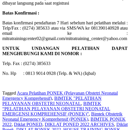
dibayar langsung pada saat registrasi
Batas Konfirmasi :
Batas konfirmasi pendaftaran 7 Hari sebelum hari pelatihan melalui :
Telp/Fax : (0274) 385633 atau via SMS/WA ke 081390140928 atau
email ke :
mitratrainingcenter02@gmail.com/mitratraining_center@yahoo.com
UNTUK UNDANGAN PELATIHAN DAPAT
MENGHUBUNGI KAMI DI NOMOR :
Telp. Fax : (0274) 385633
No. Hp : 0813 9014 0928 (Telp. & WA) (Iqbal)
Tagged
Acara Pelatihan PONEK (Pelayanan Obstetri Neonatal
Emergency Komprehensif)
,
BIMTEK "PELATIHAN
PELAYANAN OBSTETRI NEONATAL
,
BIMTEK
“PELATIHAN PELAYANAN OBSTETRI NEONATAL
EMERGENSI KOMPREHENSIF (PONEK)”
,
Bimtek Obstetrik
Neonatal Emergency Komprehensif (PONEK)
,
BIMTEK PONEK
2022
,
Diklat PONED
,
DIKLAT PONED 2022 ARCHIVES
,
Diklat
Ponek
,
DIKLAT PONEK 2022
,
HOUSE TRAINING PONEK