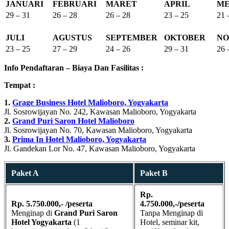
JANUARI
FEBRUARI
MARET
APRIL
ME
29 – 31
26 – 28
26 – 28
23 – 25
21 
JULI
AGUSTUS
SEPTEMBER
OKTOBER
NO
23 – 25
27 – 29
24 – 26
29 – 31
26 
Info Pendaftaran – Biaya Dan Fasilitas :
Tempat :
1.
Grage Business Hotel Malioboro, Yogyakarta
Jl. Sosrowijayan No. 242, Kawasan Malioboro, Yogyakarta
2.
Grand Puri Saron Hotel Malioboro
Jl. Sosrowijayan No. 70, Kawasan Malioboro, Yogyakarta
3.
Prima In Hotel Malioboro, Yogyakarta
Jl. Gandekan Lor No. 47, Kawasan Malioboro, Yogyakarta
Paket A
Paket B
Rp.
Rp. 5.750.000,- /peserta
4.750.000,-/peserta
Menginap di
Grand Puri Saron
Tanpa Menginap di
Hotel Yogyakarta
(1
Hotel, seminar kit,