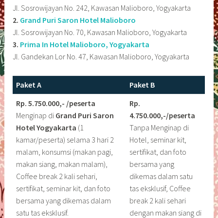
Jl. Sosrowijayan No. 242, Kawasan Malioboro, Yogyakarta
2.
Grand Puri Saron Hotel Malioboro
Jl. Sosrowijayan No. 70, Kawasan Malioboro, Yogyakarta
3.
Prima In Hotel Malioboro, Yogyakarta
Jl. Gandekan Lor No. 47, Kawasan Malioboro, Yogyakarta
Paket A
Paket B
Rp. 5.750.000,- /peserta
Rp.
Menginap di
Grand Puri Saron
4.750.000,-/peserta
Hotel Yogyakarta
(1
Tanpa Menginap di
kamar/peserta) selama 3 hari 2
Hotel, seminar kit,
malam, konsumsi (makan pagi,
sertifikat, dan foto
makan siang, makan malam),
bersama yang
Coffee break 2 kali sehari,
dikemas dalam satu
sertifikat, seminar kit, dan foto
tas eksklusif, Coffee
bersama yang dikemas dalam
break 2 kali sehari
satu tas eksklusif.
dengan makan siang di