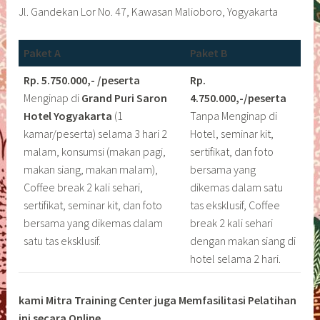
Jl. Gandekan Lor No. 47, Kawasan Malioboro, Yogyakarta
Paket A
Paket B
Rp. 5.750.000,- /peserta
Rp.
Menginap di
Grand Puri Saron
4.750.000,-/peserta
Hotel Yogyakarta
(1
Tanpa Menginap di
kamar/peserta) selama 3 hari 2
Hotel, seminar kit,
malam, konsumsi (makan pagi,
sertifikat, dan foto
makan siang, makan malam),
bersama yang
Coffee break 2 kali sehari,
dikemas dalam satu
sertifikat, seminar kit, dan foto
tas eksklusif, Coffee
bersama yang dikemas dalam
break 2 kali sehari
satu tas eksklusif.
dengan makan siang di
hotel selama 2 hari.
kami Mitra Training Center juga Memfasilitasi Pelatihan
ini secara Online.