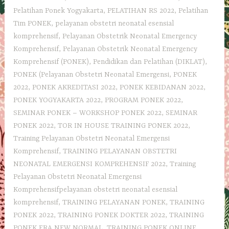
Pelatihan Ponek Yogyakarta
,
PELATIHAN RS 2022
,
Pelatihan
Tim PONEK
,
pelayanan obstetri neonatal esensial
komprehensif
,
Pelayanan Obstetrik Neonatal Emergency
Komprehensif
,
Pelayanan Obstetrik Neonatal Emergency
Komprehensif (PONEK)
,
Pendidikan dan Pelatihan (DIKLAT)
,
PONEK (Pelayanan Obstetri Neonatal Emergensi
,
PONEK
2022
,
PONEK AKREDITASI 2022
,
PONEK KEBIDANAN 2022
,
PONEK YOGYAKARTA 2022
,
PROGRAM PONEK 2022
,
SEMINAR PONEK – WORKSHOP PONEK 2022
,
SEMINAR
PONEK 2022
,
TOR IN HOUSE TRAINING PONEK 2022
,
Training Pelayanan Obstetri Neonatal Emergensi
Komprehensif
,
TRAINING PELAYANAN OBSTETRI
NEONATAL EMERGENSI KOMPREHENSIF 2022
,
Training
Pelayanan Obstetri Neonatal Emergensi
Komprehensifpelayanan obstetri neonatal esensial
komprehensif
,
TRAINING PELAYANAN PONEK
,
TRAINING
PONEK 2022
,
TRAINING PONEK DOKTER 2022
,
TRAINING
PONEK ERA NEW NORMAL
,
TRAINING PONEK ONLINE