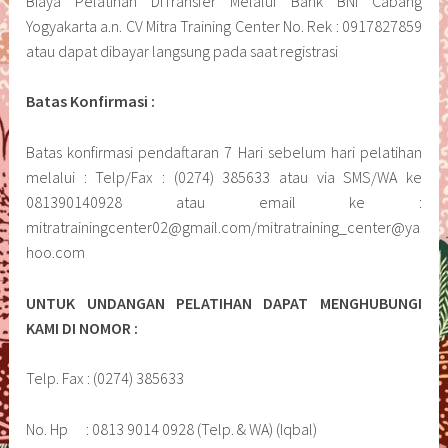
Biaya Pelatihan DiTransfer Melalui Bank BNI Cabang
Yogyakarta a.n. CV Mitra Training Center No. Rek : 0917827859
atau dapat dibayar langsung pada saat registrasi
Batas Konfirmasi :
Batas konfirmasi pendaftaran 7 Hari sebelum hari pelatihan
melalui : Telp/Fax : (0274) 385633 atau via SMS/WA ke
081390140928 atau email ke :
mitratrainingcenter02@gmail.com/mitratraining_center@ya
hoo.com
UNTUK UNDANGAN PELATIHAN DAPAT MENGHUBUNGI
KAMI DI NOMOR :
Telp. Fax : (0274) 385633
No. Hp : 0813 9014 0928 (Telp. & WA) (Iqbal)