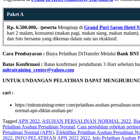
Paket A
Rp. 6.500.000,- /peserta
Menginap di
Grand Puri Saron Hotel 
hari 2 malam, konsumsi (makan pagi, makan siang, makan malam), Cof
dan foto bersama yang dikemas dalam satu tas eksklusif.
Cara Pembayaran :
Biaya Pelatihan DiTransfer Melalui
Bank BNI 
Batas Konfirmasi :
Batas konfirmasi pendaftaran 3 Hari sebelum har
mitratraining_center@yahoo.com
UNTUK UNDANGAN PELATIHAN DAPAT MENGHUBUNGI
cari :
https://mitratrainingcenter com/pelatihan-asuhan-persalinan-n
normal-apn-diklat-asuhan-pe/
Tagged
APN 2022
,
ASUHAN PERSALINAN NORMAL 2022
,
Bia
Pelatihan Asuhan Persalinan Normal
,
Cara penjahitan robekan perin
Persalinan Normal (APN)
,
Efektifitas Pelatihan Asuhan Persalinan N
2022
,
INFO PELATIHAN APN 2022 2022
,
Info Pelatihan Asuhan 