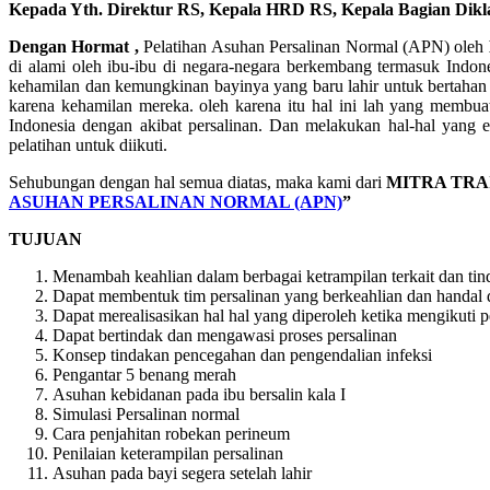
Kepada Yth. Direktur RS, Kepala HRD RS, Kepala Bagian Dikla
Dengan Hormat ,
Pelatihan Asuhan Persalinan Normal (APN) oleh
di alami oleh ibu-ibu di negara-negara berkembang termasuk Indone
kehamilan dan kemungkinan bayinya yang baru lahir untuk bertahan 
karena kehamilan mereka. oleh karena itu hal ini lah yang membua
Indonesia dengan akibat persalinan. Dan melakukan hal-hal yang 
pelatihan untuk diikuti.
Sehubungan dengan hal semua diatas, maka kami dari
MITRA TRA
ASUHAN PERSALINAN NORMAL (APN)
”
TUJUAN
Menambah keahlian dalam berbagai ketrampilan terkait dan tin
Dapat membentuk tim persalinan yang berkeahlian dan handal 
Dapat merealisasikan hal hal yang diperoleh ketika mengikuti p
Dapat bertindak dan mengawasi proses persalinan
Konsep tindakan pencegahan dan pengendalian infeksi
Pengantar 5 benang merah
Asuhan kebidanan pada ibu bersalin kala I
Simulasi Persalinan normal
Cara penjahitan robekan perineum
Penilaian keterampilan persalinan
Asuhan pada bayi segera setelah lahir