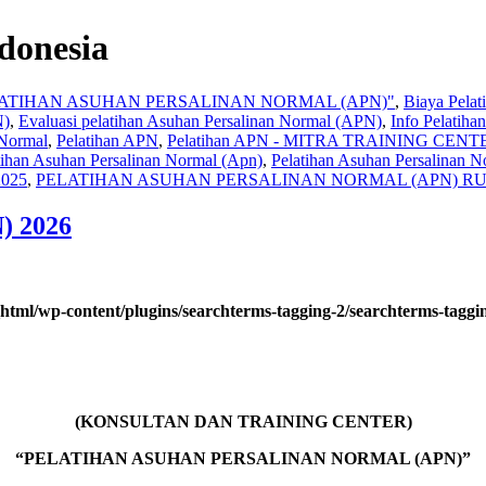
ndonesia
ATIHAN ASUHAN PERSALINAN NORMAL (APN)"
,
Biaya Pela
N)
,
Evaluasi pelatihan Asuhan Persalinan Normal (APN)
,
Info Pelat
 Normal
,
Pelatihan APN
,
Pelatihan APN - MITRA TRAINING CENT
tihan Asuhan Persalinan Normal (Apn)
,
Pelatihan Asuhan Persalinan 
025
,
PELATIHAN ASUHAN PERSALINAN NORMAL (APN) RU
) 2026
html/wp-content/plugins/searchterms-tagging-2/searchterms-taggi
(KONSULTAN DAN TRAINING CENTER)
“PELATIHAN ASUHAN PERSALINAN NORMAL (APN)”