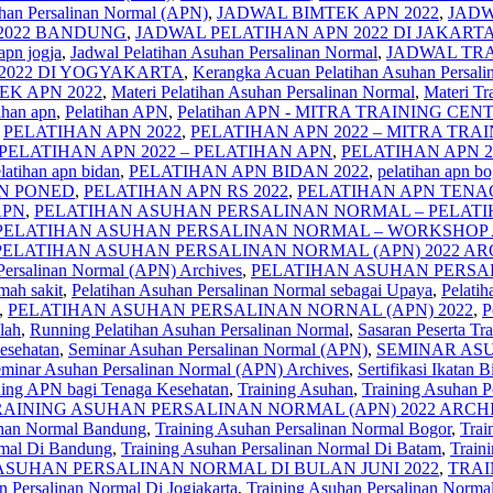
han Persalinan Normal (APN)
,
JADWAL BIMTEK APN 2022
,
JADW
2022 BANDUNG
,
JADWAL PELATIHAN APN 2022 DI JAKART
apn jogja
,
Jadwal Pelatihan Asuhan Persalinan Normal
,
JADWAL TR
2022 DI YOGYAKARTA
,
Kerangka Acuan Pelatihan Asuhan Persali
K APN 2022
,
Materi Pelatihan Asuhan Persalinan Normal
,
Materi Tr
ihan apn
,
Pelatihan APN
,
Pelatihan APN - MITRA TRAINING CEN
,
PELATIHAN APN 2022
,
PELATIHAN APN 2022 – MITRA TRA
 PELATIHAN APN 2022 – PELATIHAN APN
,
PELATIHAN APN 2
latihan apn bidan
,
PELATIHAN APN BIDAN 2022
,
pelatihan apn bo
APN PONED
,
PELATIHAN APN RS 2022
,
PELATIHAN APN TENAG
 APN
,
PELATIHAN ASUHAN PERSALINAN NORMAL – PELATIH
PELATIHAN ASUHAN PERSALINAN NORMAL – WORKSHOP A
PELATIHAN ASUHAN PERSALINAN NORMAL (APN) 2022 AR
Persalinan Normal (APN) Archives
,
PELATIHAN ASUHAN PERSA
mah sakit
,
Pelatihan Asuhan Persalinan Normal sebagai Upaya
,
Pelati
,
PELATIHAN ASUHAN PERSALINAN NORNAL (APN) 2022
,
P
lah
,
Running Pelatihan Asuhan Persalinan Normal
,
Sasaran Peserta Tr
esehatan
,
Seminar Asuhan Persalinan Normal (APN)
,
SEMINAR ASU
minar Asuhan Persalinan Normal (APN) Archives
,
Sertifikasi Ikatan 
ning APN bagi Tenaga Kesehatan
,
Training Asuhan
,
Training Asuhan P
RAINING ASUHAN PERSALINAN NORMAL (APN) 2022 ARCH
inan Normal Bandung
,
Training Asuhan Persalinan Normal Bogor
,
Trai
rmal Di Bandung
,
Training Asuhan Persalinan Normal Di Batam
,
Train
ASUHAN PERSALINAN NORMAL DI BULAN JUNI 2022
,
TRAI
n Persalinan Normal Di Jogjakarta
,
Training Asuhan Persalinan Norma