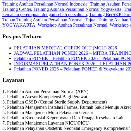
Training Asuhan Persalinan Normal Indonesia
,
Training Asuhan Persa
Training Center
,
Training Asuhan Persalinan Normal Yogyakarta
,
Tra
kematian perempuan dengan sebab persalinan
,
Training BerSKP Dari
Tujuan Training Asuhan Persalinan Normal
,
TujuanTraining Asuhan 
YOGYAKARTA
,
Workshop Asuhan Persalinan Normal
,
Workshop 
Pos-pos Terbaru
PELATIHAN MEDICAL CHECK OUT (MCU) 2026
JADWAL PELATIHAN PONEK 2026 – MITRA TRAININ
Pelatihan PONEK – Pelatihan PONEK 2026 – Pelatihan PO
INFORMASI PELATIHAN PONEK 2026 – PELATIHAN 
Pelatihan PONED 2026 – Pelatihan PONED di Yogyakarta 20
Layanan
1. Pelatihan Asuhan Persalinan Normal (APN)
2. Pelatihan Asesor Kompetensi Bagi Perawat
3. Pelatihan CSSD (Central Sterile Supply Departement)
4. Pelatihan Manajemen Instalasi Farmasi Rumah Sakit Menuju Akred
5. Pelatihan Manajemen Mutu Pelayanan Geriatri
6. Pelatihan Kredensial Keperawatan Dan Tenaga Kesehatan Lain
7. Pelatihan Manajemen Layanan NICU/PICU
8. Pelatihan Pelayanan Obstetrik Neonatal Emergency Komprehens