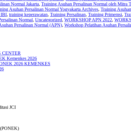
linan Normal Jakarta
,
Training Asuhan Persalinan Normal oleh Mitra T
ining Asuhan Persalinan Normal Yogyakarta Archives
,
Training Asuhan
 IBI
,
training keperawatan
,
Training Persalinan
,
Training Primemsi
,
Tra
Persalinan Normal
,
Uncategorized
,
WORKSHOP APN 2022
,
WORKSH
Asuhan Persalinan Normal (APN)
,
Workshop Pelatihan Asuhan Persal
G CENTER
NEK Kemenkes 2026
PONEK 2026 KEMENKES
26
itasi JCI
if (PONEK)