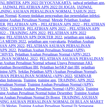
AL BIMTEK APN 2022 DI YOGYAKARTA
,
jadwal pelatihan apn
,
A
,
JADWAL PELATIHAN APN 2022 DI JOGJA
,
JADWAL
AINING ASUHAN PERSALINAN NORMAL TAHUN 2022
,
nan Normal
,
Konsep tindakan pencegahan dan penendalian infeksi
,
aining Asuhan Persalinan Normal
,
Metode Pelatihan Asuhan
TER
,
PELATIHAN APN – PELATIHAN APN 2022 – PELATIHAN
INING CENTER
,
PELATIHAN APN 2022 – PELATIHAN APN
022 – TRAINING APN 2022
,
PELATIHAN APN 2022
gor
,
PELATIHAN APN DOKTER 2022
,
pelatihan apn jakarta
,
A MEDIS 2022
,
pelatihan apn yogyakarta
,
Pelatihan Asuhan
AN APN 2022
,
PELATIHAN ASUHAN PERSALINAN
PN 2022
,
Pelatihan Asuhan Persalinan Normal (APN)
,
CHIVES
,
Pelatihan Asuhan Persalinan Normal (APN) 2023
,
LINAN NORMAL 2022
,
PELATIHAN ASUHAN PERSALINAN
han Asuhan Persalinan Normal sebagai Upaya Penurunan AKI
,
elatihan Bersertifikasi IBI
,
Pelatihan berSKP dari IBI
,
pelatihan
aining APN
,
Sekilas Pelatihan APN (Asuhan Persalinan Normal)
,
HAN PERSALINAN NORMAL (APN) 2022
,
SEMINAR
Bidan Indonesia
,
Training
,
training apn
,
TRAINING APN 2022
,
ersalinan Normal
,
Training Asuhan Persalinan Normal (APN)
,
IVES
,
Training Asuhan Persalinan Normal (APN) 2024
,
Training
ning Asuhan Persalinan Normal bulan Desember
,
Training Asuhan
ing Asuhan Persalinan Normal Di Bogor
,
TRAINING ASUHAN
NING ASUHAN PERSALINAN NORMAL DI BULAN MARET
l Di Medan
,
Training Asuhan Persalinan Normal Di Semarang
,