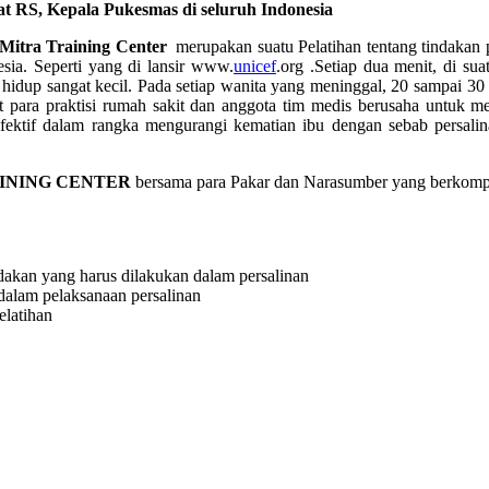
t RS, Kepala Pukesmas di seluruh Indonesia
Mitra Training Center
merupakan suatu Pelatihan tentang tindakan
sia. Seperti yang di lansir www.
unicef
.org .Setiap dua menit, di su
hidup sangat kecil. Pada setiap wanita yang meninggal, 20 sampai 3
t para praktisi rumah sakit dan anggota tim medis berusaha untuk 
efektif dalam rangka mengurangi kematian ibu dengan sebab persali
INING CENTER
bersama para Pakar dan Narasumber yang berkom
dakan yang harus dilakukan dalam persalinan
dalam pelaksanaan persalinan
elatihan