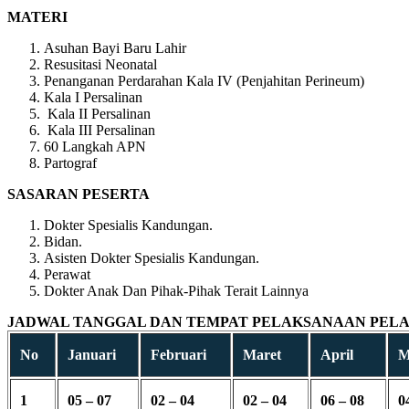
MATERI
Asuhan Bayi Baru Lahir
Resusitasi Neonatal
Penanganan Perdarahan Kala IV (Penjahitan Perineum)
Kala I Persalinan
Kala II Persalinan
Kala III Persalinan
60 Langkah APN
Partograf
SASARAN PESERTA
Dokter Spesialis Kandungan.
Bidan.
Asisten Dokter Spesialis Kandungan.
Perawat
Dokter Anak Dan Pihak-Pihak Terait Lainnya
JADWAL TANGGAL DAN TEMPAT PELAKSANAAN PELAT
No
Januari
Februari
Maret
April
M
1
05 – 07
02 – 04
02 – 04
06 – 08
0