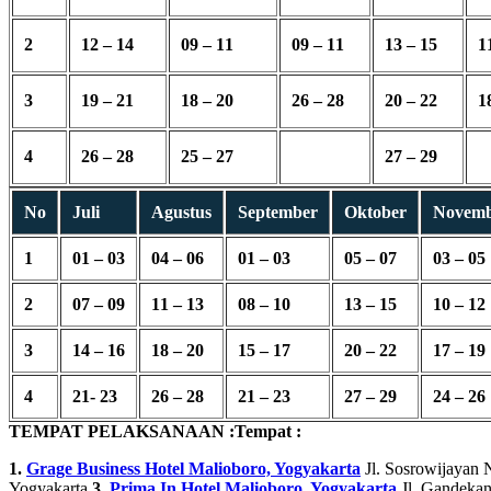
2
12 – 14
09 – 11
09 – 11
13 – 15
1
3
19 – 21
18 – 20
26 – 28
20 – 22
1
4
26 – 28
25 – 27
27 – 29
No
Juli
Agustus
September
Oktober
Novem
1
01 – 03
04 – 06
01 – 03
05 – 07
03 – 05
2
07 – 09
11 – 13
08 – 10
13 – 15
10 – 12
3
14 – 16
18 – 20
15 – 17
20 – 22
17 – 19
4
21- 23
26 – 28
21 – 23
27 – 29
24 – 26
TEMPAT PELAKSANAAN :
Tempat :
1.
Grage Business Hotel Malioboro, Yogyakarta
Jl. Sosrowijayan 
Yogyakarta
3.
Prima In Hotel Malioboro, Yogyakarta
Jl. Gandekan