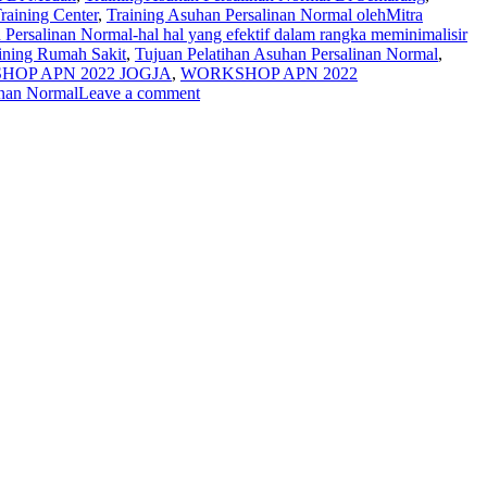
raining Center
,
Training Asuhan Persalinan Normal olehMitra
 Persalinan Normal-hal hal yang efektif dalam rangka meminimalisir
ining Rumah Sakit
,
Tujuan Pelatihan Asuhan Persalinan Normal
,
OP APN 2022 JOGJA
,
WORKSHOP APN 2022
inan Normal
Leave a comment