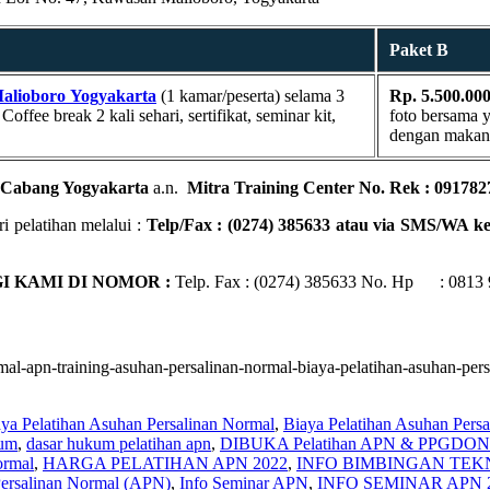
Paket B
Malioboro
Yogyakarta
(1 kamar/peserta) selama 3
Rp. 5.500.000
fee break 2 kali sehari, sertifikat, seminar kit,
foto bersama y
dengan makan s
Cabang Yogyakarta
a.n.
Mitra Training Center No. Rek : 091782
i pelatihan melalui :
Telp/Fax : (0274) 385633 atau via SMS/WA k
 KAMI DI NOMOR :
Telp. Fax : (0274) 385633 No. Hp : 0813 9
ormal-apn-training-asuhan-persalinan-normal-biaya-pelatihan-asuhan-per
ya Pelatihan Asuhan Persalinan Normal
,
Biaya Pelatihan Asuhan Pers
eum
,
dasar hukum pelatihan apn
,
DIBUKA Pelatihan APN & PPGDON
ormal
,
HARGA PELATIHAN APN 2022
,
INFO BIMBINGAN TEKN
Persalinan Normal (APN)
,
Info Seminar APN
,
INFO SEMINAR APN 