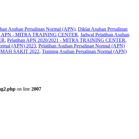
tihan Asuhan Persalinan Normal (APN)
,
Diklat Asuhan Persalinan
ihan APN - MITRA TRAINING CENTER
,
Jadwal Pelatihan Asuhan
ER
,
Pelatihan APN 2020/2021 - MITRA TRAINING CENTER
,
Normal (APN) 2023
,
Pelatihan Asuhan Persalinan Normal (APN)
MAH SAKIT 2022
,
Training Asuhan Persalinan Normal (APN)
ng2.php
on line
2007