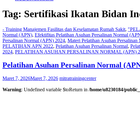
Tag:
Sertifikasi Ikatan Bidan I
- Training Manajemen Fasilitas dan Keselamatan Rumah Sakit
,
"PEL
Normal (APN)
,
Efektifitas Pelatihan Asuhan Persalinan Normal (AP
Persalinan Normal (APN) 2024
,
Materi Pelatihan Asuhan Persalinan
PELATIHAN APN 2022
,
Pelatihan Asuhan Persalinan Normal
,
Pela
2024
,
PELATIHAN ASUHAN PERSALINAN NORMAL (APN) 2
Pelatihan Asuhan Persalinan Normal (APN
Maret 7, 2026
Maret 7, 2026
mitratrainingcenter
Warning
: Undefined variable $toReturn in
/home/u8230184/public_