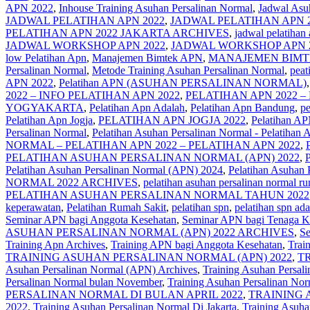
APN 2022
,
Inhouse Training Asuhan Persalinan Normal
,
Jadwal Asu
JADWAL PELATIHAN APN 2022
,
JADWAL PELATIHAN APN 
PELATIHAN APN 2022 JAKARTA ARCHIVES
,
jadwal pelatihan 
JADWAL WORKSHOP APN 2022
,
JADWAL WORKSHOP APN 
low Pelatihan Apn
,
Manajemen Bimtek APN
,
MANAJEMEN BIMTE
Persalinan Normal
,
Metode Training Asuhan Persalinan Normal
,
peat
APN 2022
,
Pelatihan APN (ASUHAN PERSALINAN NORMAL)
2022 – INFO PELATIHAN APN 2022
,
PELATIHAN APN 2022 –
YOGYAKARTA
,
Pelatihan Apn Adalah
,
Pelatihan Apn Bandung
,
pe
Pelatihan Apn Jogja
,
PELATIHAN APN JOGJA 2022
,
Pelatihan 
Persalinan Normal
,
Pelatihan Asuhan Persalinan Normal - Pelatihan
NORMAL – PELATIHAN APN 2022 – PELATIHAN APN 2022
,
PELATIHAN ASUHAN PERSALINAN NORMAL (APN) 2022
,
Pelatihan Asuhan Persalinan Normal (APN) 2024
,
Pelatihan Asuhan 
NORMAL 2022 ARCHIVES
,
pelatihan asuhan persalinan normal ru
PELATIHAN ASUHAN PERSALINAN NORMAL TAHUN 2022
keperawatan
,
Pelatihan Rumah Sakit
,
pelatihan spn
,
pelatihan spn ada
Seminar APN bagi Anggota Kesehatan
,
Seminar APN bagi Tenaga K
ASUHAN PERSALINAN NORMAL (APN) 2022 ARCHIVES
,
Se
Training Apn Archives
,
Training APN bagi Anggota Kesehatan
,
Trai
TRAINING ASUHAN PERSALINAN NORMAL (APN) 2022
,
T
Asuhan Persalinan Normal (APN) Archives
,
Training Asuhan Persal
Persalinan Normal bulan November
,
Training Asuhan Persalinan No
PERSALINAN NORMAL DI BULAN APRIL 2022
,
TRAINING 
2022
,
Training Asuhan Persalinan Normal Di Jakarta
,
Training Asuha