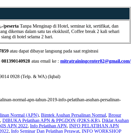
,-/peserta
Tanpa Menginap di Hotel, seminar kit, sertifikat, dan
ang dikemas dalam satu tas eksklusif, Coffee break 2 kali sehari
iang di hotel selama 2 hari.
7859
atau dapat dibayar langsung pada saat registrasi
e 081390140928
atau email ke :
mitratrainingcenter02@gmail.com/
014 0928 (Telp. & WA) (Iqbal)
salinan-normal-apn-tahun-2019-info-pelatihan-asuhan-persalinan-
alinan Normal (APN)
,
Bimtek Asuhan Persalinan Normal
,
Brosur
,
DIBUKA Pelatihan APN & PPGDON (P2KS-KR)
,
Diklat Asuhan
IS APN 2022
,
Info Pelatihan APN
,
INFO PELATIHAN APN
2022
,
Info Seminar Dan Pelatihan Perawat
,
INFO WORKSHOP