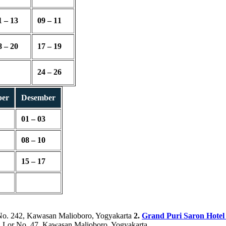
1 – 13
09 – 11
8 – 20
17 – 19
24 – 26
ber
Desember
01 – 03
08 – 10
15 – 17
No. 242, Kawasan Malioboro, Yogyakarta
2.
Grand Puri Saron Hotel
 Lor No. 47, Kawasan Malioboro, Yogyakarta