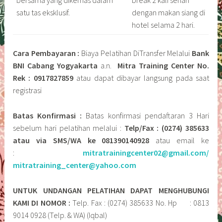
satu tas eksklusif.
dengan makan siang di
hotel selama 2 hari.
Cara Pembayaran :
Biaya Pelatihan DiTransfer Melalui
Bank
BNI Cabang Yogyakarta
a.n.
Mitra Training Center No.
Rek : 0917827859
atau dapat dibayar langsung pada saat
registrasi
Batas Konfirmasi :
Batas konfirmasi pendaftaran 3 Hari
sebelum hari pelatihan melalui :
Telp/Fax : (0274) 385633
atau via SMS/WA ke 081390140928
atau email ke
:
mitratrainingcenter02@gmail.com/
mitratraining_center@yahoo.com
UNTUK UNDANGAN PELATIHAN DAPAT MENGHUBUNGI
KAMI DI NOMOR :
Telp. Fax : (0274) 385633 No. Hp : 0813
9014 0928 (Telp. & WA) (Iqbal)