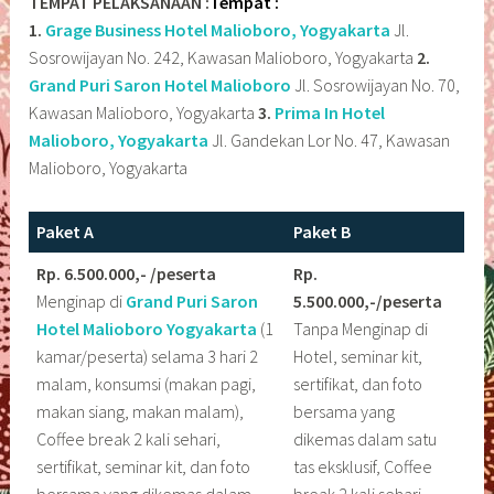
TEMPAT PELAKSANAAN :
Tempat :
1.
Grage Business Hotel Malioboro, Yogyakarta
Jl.
Sosrowijayan No. 242, Kawasan Malioboro, Yogyakarta
2.
Grand Puri Saron Hotel Malioboro
Jl. Sosrowijayan No. 70,
Kawasan Malioboro, Yogyakarta
3.
Prima In Hotel
Malioboro, Yogyakarta
Jl. Gandekan Lor No. 47, Kawasan
Malioboro, Yogyakarta
Paket A
Paket B
Rp. 6.500.000,- /peserta
Rp.
Menginap di
Grand Puri Saron
5.500.000,-/peserta
Hotel Malioboro
Yogyakarta
(1
Tanpa Menginap di
kamar/peserta) selama 3 hari 2
Hotel, seminar kit,
malam, konsumsi (makan pagi,
sertifikat, dan foto
makan siang, makan malam),
bersama yang
Coffee break 2 kali sehari,
dikemas dalam satu
sertifikat, seminar kit, dan foto
tas eksklusif, Coffee
bersama yang dikemas dalam
break 2 kali sehari