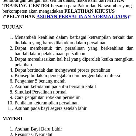
Sehubungan dengan hal semua diatas, maka kami dari
MITRA
TRAINING CENTER
bersama para Pakar dan Narasumber yang
berkompeten akan mengadakan
PELATIHAN KHUSUS
:“PELATIHAN
ASUHAN PERSALINAN NORMAL (APN)
”
TUJUAN
Menambah keahlian dalam berbagai ketrampilan terkait dan
tindakan yang harus dilakukan dalam persalinan
Dapat membentuk tim persalinan yang berkeahlian dan
handal dalam pelaksanaan persalinan
Dapat merealisasikan hal hal yang diperoleh ketika mengikuti
pelatihan
Dapat bertindak dan mengawasi proses persalinan
Konsep tindakan pencegahan dan pengendalian infeksi
Pengantar 5 benang merah
Asuhan kebidanan pada ibu bersalin kala I
Simulasi Persalinan normal
Cara penjahitan robekan perineum
Penilaian keterampilan persalinan
Asuhan pada bayi segera setelah lahir
MATERI
Asuhan Bayi Baru Lahir
Resusitasi Neonatal