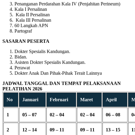
Penanganan Perdarahan Kala IV (Penjahitan Perineum)
Kala I Persalinan
Kala II Persalinan
Kala III Persalinan
60 Langkah APN
Partograf
SASARAN PESERTA
Dokter Spesialis Kandungan.
Bidan.
Asisten Dokter Spesialis Kandungan.
Perawat
Dokter Anak Dan Pihak-Pihak Terait Lainnya
JADWAL TANGGAL DAN TEMPAT PELAKSANAAN
PELATIHAN 2026
No
Januari
Februari
Maret
April
M
1
05 – 07
02 – 04
02 – 04
06 – 08
0
2
12 – 14
09 – 11
09 – 11
13 – 15
1