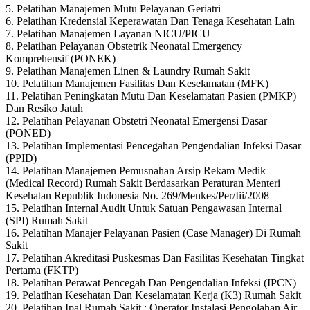
5. Pelatihan Manajemen Mutu Pelayanan Geriatri
6. Pelatihan Kredensial Keperawatan Dan Tenaga Kesehatan Lain
7. Pelatihan Manajemen Layanan NICU/PICU
8. Pelatihan Pelayanan Obstetrik Neonatal Emergency
Komprehensif (PONEK)
9. Pelatihan Manajemen Linen & Laundry Rumah Sakit
10. Pelatihan Manajemen Fasilitas Dan Keselamatan (MFK)
11. Pelatihan Peningkatan Mutu Dan Keselamatan Pasien (PMKP)
Dan Resiko Jatuh
12. Pelatihan Pelayanan Obstetri Neonatal Emergensi Dasar
(PONED)
13. Pelatihan Implementasi Pencegahan Pengendalian Infeksi Dasar
(PPID)
14. Pelatihan Manajemen Pemusnahan Arsip Rekam Medik
(Medical Record) Rumah Sakit Berdasarkan Peraturan Menteri
Kesehatan Republik Indonesia No. 269/Menkes/Per/Iii/2008
15. Pelatihan Internal Audit Untuk Satuan Pengawasan Internal
(SPI) Rumah Sakit
16. Pelatihan Manajer Pelayanan Pasien (Case Manager) Di Rumah
Sakit
17. Pelatihan Akreditasi Puskesmas Dan Fasilitas Kesehatan Tingkat
Pertama (FKTP)
18. Pelatihan Perawat Pencegah Dan Pengendalian Infeksi (IPCN)
19. Pelatihan Kesehatan Dan Keselamatan Kerja (K3) Rumah Sakit
20. Pelatihan Ipal Rumah Sakit : Operator Instalasi Pengolahan Air