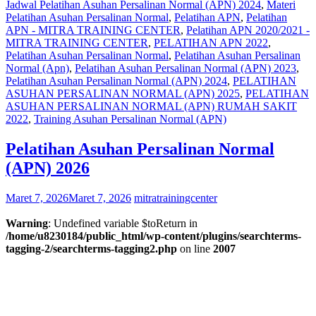
Jadwal Pelatihan Asuhan Persalinan Normal (APN) 2024
,
Materi
Pelatihan Asuhan Persalinan Normal
,
Pelatihan APN
,
Pelatihan
APN - MITRA TRAINING CENTER
,
Pelatihan APN 2020/2021 -
MITRA TRAINING CENTER
,
PELATIHAN APN 2022
,
Pelatihan Asuhan Persalinan Normal
,
Pelatihan Asuhan Persalinan
Normal (Apn)
,
Pelatihan Asuhan Persalinan Normal (APN) 2023
,
Pelatihan Asuhan Persalinan Normal (APN) 2024
,
PELATIHAN
ASUHAN PERSALINAN NORMAL (APN) 2025
,
PELATIHAN
ASUHAN PERSALINAN NORMAL (APN) RUMAH SAKIT
2022
,
Training Asuhan Persalinan Normal (APN)
Pelatihan Asuhan Persalinan Normal
(APN) 2026
Maret 7, 2026
Maret 7, 2026
mitratrainingcenter
Warning
: Undefined variable $toReturn in
/home/u8230184/public_html/wp-content/plugins/searchterms-
tagging-2/searchterms-tagging2.php
on line
2007