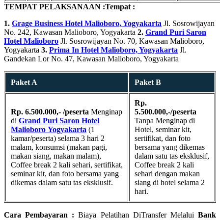
TEMPAT PELAKSANAAN :
Tempat :
1.
Grage Business Hotel Malioboro, Yogyakarta
Jl. Sosrowijayan
No. 242, Kawasan Malioboro, Yogyakarta
2.
Grand Puri Saron
Hotel Malioboro
Jl. Sosrowijayan No. 70, Kawasan Malioboro,
Yogyakarta
3.
Prima In Hotel Malioboro, Yogyakarta
Jl.
Gandekan Lor No. 47, Kawasan Malioboro, Yogyakarta
Paket A
Paket B
Rp.
Rp. 6.500.000,- /peserta
Menginap
5.500.000,-/peserta
di
Grand Puri Saron Hotel
Tanpa Menginap di
Malioboro
Yogyakarta
(1
Hotel, seminar kit,
kamar/peserta) selama 3 hari 2
sertifikat, dan foto
malam, konsumsi (makan pagi,
bersama yang dikemas
makan siang, makan malam),
dalam satu tas eksklusif,
Coffee break 2 kali sehari, sertifikat,
Coffee break 2 kali
seminar kit, dan foto bersama yang
sehari dengan makan
dikemas dalam satu tas eksklusif.
siang di hotel selama 2
hari.
Cara Pembayaran :
Biaya Pelatihan DiTransfer Melalui
Bank