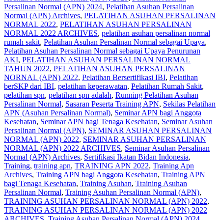
Persalinan Normal (APN) 2024
,
Pelatihan Asuhan Persalinan
Normal (APN) Archives
,
PELATIHAN ASUHAN PERSALINAN
NORMAL 2022
,
PELATIHAN ASUHAN PERSALINAN
NORMAL 2022 ARCHIVES
,
pelatihan asuhan persalinan normal
rumah sakit
,
Pelatihan Asuhan Persalinan Normal sebagai Upaya
,
Pelatihan Asuhan Persalinan Normal sebagai Upaya Penurunan
AKI
,
PELATIHAN ASUHAN PERSALINAN NORMAL
TAHUN 2022
,
PELATIHAN ASUHAN PERSALINAN
NORNAL (APN) 2022
,
Pelatihan Bersertifikasi IBI
,
Pelatihan
berSKP dari IBI
,
pelatihan keperawatan
,
Pelatihan Rumah Sakit
,
pelatihan spn
,
pelatihan spn adalah
,
Running Pelatihan Asuhan
Persalinan Normal
,
Sasaran Peserta Training APN
,
Sekilas Pelatihan
APN (Asuhan Persalinan Normal)
,
Seminar APN bagi Anggota
Kesehatan
,
Seminar APN bagi Tenaga Kesehatan
,
Seminar Asuhan
Persalinan Normal (APN)
,
SEMINAR ASUHAN PERSALINAN
NORMAL (APN) 2022
,
SEMINAR ASUHAN PERSALINAN
NORMAL (APN) 2022 ARCHIVES
,
Seminar Asuhan Persalinan
Normal (APN) Archives
,
Sertifikasi Ikatan Bidan Indonesia
,
Training
,
training apn
,
TRAINING APN 2022
,
Training Apn
Archives
,
Training APN bagi Anggota Kesehatan
,
Training APN
bagi Tenaga Kesehatan
,
Training Asuhan
,
Training Asuhan
Persalinan Normal
,
Training Asuhan Persalinan Normal (APN)
,
TRAINING ASUHAN PERSALINAN NORMAL (APN) 2022
,
TRAINING ASUHAN PERSALINAN NORMAL (APN) 2022
ARCHIVES
,
Training Asuhan Persalinan Normal (APN) 2024
,