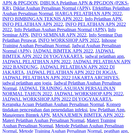
APN & PPGDON
,
DIBUKA Pelatihan APN & PPGDON (P2KS-
KR)
,
Diklat Asuhan Persalinan Normal (APN)
,
Efektifitas Pelatihan
Asuhan Persalinan Normal
,
HARGA PELATIHAN APN 2022
,
INFO BIMBINGAN TEKNIS APN 2022
,
Info Pelatihan APN
,
INFO PELATIHAN APN 2022
,
INFO PELATIHAN APN 2022
2022
,
Info Pelatihan Asuhan Persalinan Normal (APN)
,
Info
Seminar APN
,
INFO SEMINAR APN 2022
,
Info Seminar Dan
Pelatihan Perawat
,
INFO WORKSHOP APN 2022
,
Inhouse
Training Asuhan Persalinan Normal
,
Jadwal Asuhan Persalinan
Normal (APN)
,
JADWAL BIMTEK APN 2022
,
JADWAL
BIMTEK APN 2022 DI YOGYAKARTA
,
jadwal pelatihan apn
,
JADWAL PELATIHAN APN 2022
,
JADWAL PELATIHAN APN
2022 BANDUNG
,
JADWAL PELATIHAN APN 2022 DI
JAKARTA
,
JADWAL PELATIHAN APN 2022 DI JOGJA
,
JADWAL PELATIHAN APN 2022 JAKARTA ARCHIVES
,
jadwal pelatihan apn jogja
,
Jadwal Pelatihan Asuhan Persalinan
Normal
,
JADWAL TRAINING ASUHAN PERSALINAN
NORMAL TAHUN 2022
,
JADWAL WORKSHOP APN 2022
,
JADWAL WORKSHOP APN 2022 DI YOGYAKARTA
,
Kerangka Acuan Pelatihan Asuhan Persalinan Normal
,
Konsep
tindakan pencegahan dan penendalian infeksi
,
low Pelatihan Apn
,
Manajemen Bimtek APN
,
MANAJEMEN BIMTEK APN 2022
,
Materi Pelatihan Asuhan Persalinan Normal
,
Materi Training
Asuhan Persalinan Normal
,
Metode Pelatihan Asuhan Persalinan
Normal
,
Metode Training Asuhan Persalinan Normal
,
peatihan apn
,