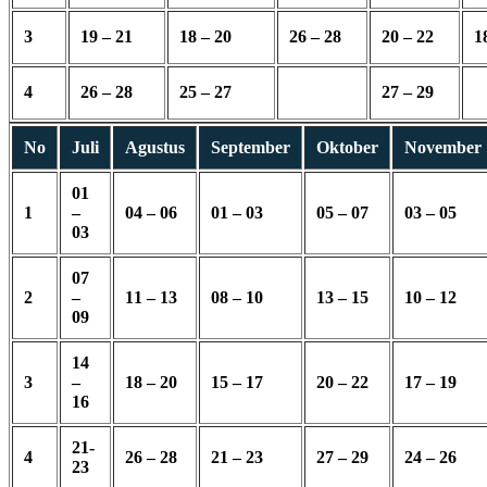
3
19 – 21
18 – 20
26 – 28
20 – 22
1
4
26 – 28
25 – 27
27 – 29
No
Juli
Agustus
September
Oktober
November
01
1
–
04 – 06
01 – 03
05 – 07
03 – 05
03
07
2
–
11 – 13
08 – 10
13 – 15
10 – 12
09
14
3
–
18 – 20
15 – 17
20 – 22
17 – 19
16
21-
4
26 – 28
21 – 23
27 – 29
24 – 26
23