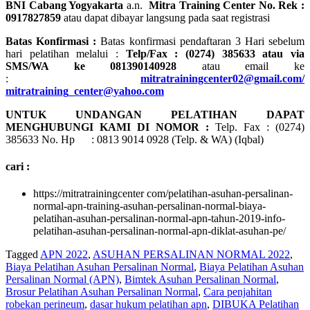
BNI Cabang Yogyakarta
a.n.
Mitra Training Center No. Rek :
0917827859
atau dapat dibayar langsung pada saat registrasi
Batas Konfirmasi :
Batas konfirmasi pendaftaran 3 Hari sebelum
hari pelatihan melalui :
Telp/Fax : (0274) 385633 atau via
SMS/WA ke 081390140928
atau email ke
:
mitratrainingcenter02@gmail.com/
mitratraining_center@yahoo.com
UNTUK UNDANGAN PELATIHAN DAPAT
MENGHUBUNGI KAMI DI NOMOR :
Telp. Fax : (0274)
385633 No. Hp : 0813 9014 0928 (Telp. & WA) (Iqbal)
cari :
https://mitratrainingcenter com/pelatihan-asuhan-persalinan-
normal-apn-training-asuhan-persalinan-normal-biaya-
pelatihan-asuhan-persalinan-normal-apn-tahun-2019-info-
pelatihan-asuhan-persalinan-normal-apn-diklat-asuhan-pe/
Tagged
APN 2022
,
ASUHAN PERSALINAN NORMAL 2022
,
Biaya Pelatihan Asuhan Persalinan Normal
,
Biaya Pelatihan Asuhan
Persalinan Normal (APN)
,
Bimtek Asuhan Persalinan Normal
,
Brosur Pelatihan Asuhan Persalinan Normal
,
Cara penjahitan
robekan perineum
,
dasar hukum pelatihan apn
,
DIBUKA Pelatihan