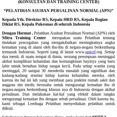
(KONSULTAN DAN TRAINING CENTER)
“PELATIHAN ASUHAN PERSALINAN NORMAL (APN)”
Kepada Yth. Direktur RS, Kepala HRD RS, Kepala Bagian
Diklat RS, Kepala Pukesmas di seluruh Indonesia
Dengan Hormat ,
Pelatihan Asuhan Persalinan Normal (APN) oleh
Mitra Training Center
merupakan suatu Pelatihan tentang
tindakan pencegahan yang mengakibatkan meningkatnya angka
kematian yang di alami oleh ibu-ibu di negara-negara berkembang
termasuk Indonesia. Seperti yang di lansir www.
unicef
.org .Setiap
dua menit, di suatu tempat di dunia, seorang perempuan meninggal
akibat komplikasi kehamilan dan kemungkinan bayinya yang baru
lahir untuk bertahan hidup sangat kecil. Pada setiap wanita yang
meninggal, 20 sampai 30 menderita masalah yang signifikan dan
kadang-kadang seumur hidup karena kehamilan mereka. oleh
karena itu hal ini lah yang membuat para praktisi rumah sakit dan
anggota tim medis berusaha untuk mengurangi kematian ibu di
negara-negara berkembang khusus nya di Indonesia dengan akibat
persalinan. Dan melakukan hal-hal yang efektif dalam rangka
mengurangi kematian ibu dengan sebab persalinan. Oleh karena itu,
kami sebagai Lembaga Pelatihan menyediakan pelatihan untuk
diikuti.