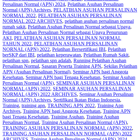
Persalinan Normal (APN) 2024
,
Pelatihan Asuhan Persalinan
Normal (APN) Archives
,
PELATIHAN ASUHAN PERSALINAN
NORMAL 2022
,
PELATIHAN ASUHAN PERSALINAN
NORMAL 2022 ARCHIVES
,
pelatihan asuhan persalinan normal
rumah sakit
,
Pelatihan Asuhan Persalinan Normal sebagai Upaya
,
Pelatihan Asuhan Persalinan Normal sebagai Upaya Penurunan
AKI
,
PELATIHAN ASUHAN PERSALINAN NORMAL
TAHUN 2022
,
PELATIHAN ASUHAN PERSALINAN
NORNAL (APN) 2022
,
Pelatihan Bersertifikasi IBI
,
Pelatihan
berSKP dari IBI
,
pelatihan keperawatan
,
Pelatihan Rumah Sakit
,
pelatihan spn
,
pelatihan spn adalah
,
Running Pelatihan Asuhan
Persalinan Normal
,
Sasaran Peserta Training APN
,
Sekilas Pelatihan
APN (Asuhan Persalinan Normal)
,
Seminar APN bagi Anggota
Kesehatan
,
Seminar APN bagi Tenaga Kesehatan
,
Seminar Asuhan
Persalinan Normal (APN)
,
SEMINAR ASUHAN PERSALINAN
NORMAL (APN) 2022
,
SEMINAR ASUHAN PERSALINAN
NORMAL (APN) 2022 ARCHIVES
,
Seminar Asuhan Persalinan
Normal (APN) Archives
,
Sertifikasi Ikatan Bidan Indonesia
,
Training
,
training apn
,
TRAINING APN 2022
,
Training Apn
Archives
,
Training APN bagi Anggota Kesehatan
,
Training APN
bagi Tenaga Kesehatan
,
Training Asuhan
,
Training Asuhan
Persalinan Normal
,
Training Asuhan Persalinan Normal (APN)
,
TRAINING ASUHAN PERSALINAN NORMAL (APN) 2022
,
TRAINING ASUHAN PERSALINAN NORMAL (APN) 2022
ARCHIVES
,
Training Asuhan Persalinan Normal (APN) 2024
,