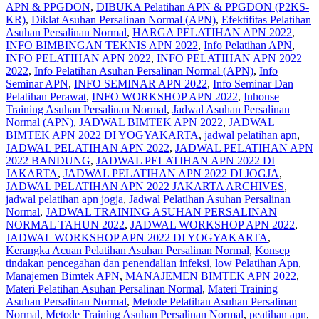
APN & PPGDON
,
DIBUKA Pelatihan APN & PPGDON (P2KS-
KR)
,
Diklat Asuhan Persalinan Normal (APN)
,
Efektifitas Pelatihan
Asuhan Persalinan Normal
,
HARGA PELATIHAN APN 2022
,
INFO BIMBINGAN TEKNIS APN 2022
,
Info Pelatihan APN
,
INFO PELATIHAN APN 2022
,
INFO PELATIHAN APN 2022
2022
,
Info Pelatihan Asuhan Persalinan Normal (APN)
,
Info
Seminar APN
,
INFO SEMINAR APN 2022
,
Info Seminar Dan
Pelatihan Perawat
,
INFO WORKSHOP APN 2022
,
Inhouse
Training Asuhan Persalinan Normal
,
Jadwal Asuhan Persalinan
Normal (APN)
,
JADWAL BIMTEK APN 2022
,
JADWAL
BIMTEK APN 2022 DI YOGYAKARTA
,
jadwal pelatihan apn
,
JADWAL PELATIHAN APN 2022
,
JADWAL PELATIHAN APN
2022 BANDUNG
,
JADWAL PELATIHAN APN 2022 DI
JAKARTA
,
JADWAL PELATIHAN APN 2022 DI JOGJA
,
JADWAL PELATIHAN APN 2022 JAKARTA ARCHIVES
,
jadwal pelatihan apn jogja
,
Jadwal Pelatihan Asuhan Persalinan
Normal
,
JADWAL TRAINING ASUHAN PERSALINAN
NORMAL TAHUN 2022
,
JADWAL WORKSHOP APN 2022
,
JADWAL WORKSHOP APN 2022 DI YOGYAKARTA
,
Kerangka Acuan Pelatihan Asuhan Persalinan Normal
,
Konsep
tindakan pencegahan dan penendalian infeksi
,
low Pelatihan Apn
,
Manajemen Bimtek APN
,
MANAJEMEN BIMTEK APN 2022
,
Materi Pelatihan Asuhan Persalinan Normal
,
Materi Training
Asuhan Persalinan Normal
,
Metode Pelatihan Asuhan Persalinan
Normal
,
Metode Training Asuhan Persalinan Normal
,
peatihan apn
,