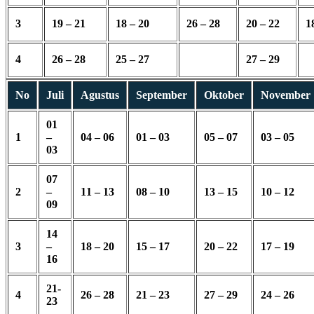
3
19 – 21
18 – 20
26 – 28
20 – 22
1
4
26 – 28
25 – 27
27 – 29
No
Juli
Agustus
September
Oktober
November
01
1
–
04 – 06
01 – 03
05 – 07
03 – 05
03
07
2
–
11 – 13
08 – 10
13 – 15
10 – 12
09
14
3
–
18 – 20
15 – 17
20 – 22
17 – 19
16
21-
4
26 – 28
21 – 23
27 – 29
24 – 26
23