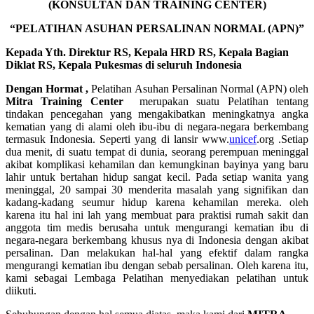
(KONSULTAN DAN TRAINING CENTER)
“PELATIHAN ASUHAN PERSALINAN NORMAL (APN)”
Kepada Yth. Direktur RS, Kepala HRD RS, Kepala Bagian
Diklat RS, Kepala Pukesmas di seluruh Indonesia
Dengan Hormat ,
Pelatihan Asuhan Persalinan Normal (APN) oleh
Mitra Training Center
merupakan suatu Pelatihan tentang
tindakan pencegahan yang mengakibatkan meningkatnya angka
kematian yang di alami oleh ibu-ibu di negara-negara berkembang
termasuk Indonesia. Seperti yang di lansir www.
unicef
.org .Setiap
dua menit, di suatu tempat di dunia, seorang perempuan meninggal
akibat komplikasi kehamilan dan kemungkinan bayinya yang baru
lahir untuk bertahan hidup sangat kecil. Pada setiap wanita yang
meninggal, 20 sampai 30 menderita masalah yang signifikan dan
kadang-kadang seumur hidup karena kehamilan mereka. oleh
karena itu hal ini lah yang membuat para praktisi rumah sakit dan
anggota tim medis berusaha untuk mengurangi kematian ibu di
negara-negara berkembang khusus nya di Indonesia dengan akibat
persalinan. Dan melakukan hal-hal yang efektif dalam rangka
mengurangi kematian ibu dengan sebab persalinan. Oleh karena itu,
kami sebagai Lembaga Pelatihan menyediakan pelatihan untuk
diikuti.