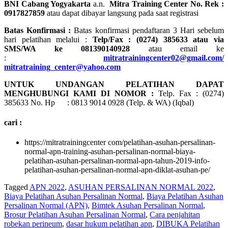
BNI Cabang Yogyakarta
a.n.
Mitra Training Center No. Rek :
0917827859
atau dapat dibayar langsung pada saat registrasi
Batas Konfirmasi :
Batas konfirmasi pendaftaran 3 Hari sebelum
hari pelatihan melalui :
Telp/Fax : (0274) 385633 atau via
SMS/WA ke 081390140928
atau email ke
:
mitratrainingcenter02@gmail.com/
mitratraining_center@yahoo.com
UNTUK UNDANGAN PELATIHAN DAPAT
MENGHUBUNGI KAMI DI NOMOR :
Telp. Fax : (0274)
385633 No. Hp : 0813 9014 0928 (Telp. & WA) (Iqbal)
cari :
https://mitratrainingcenter com/pelatihan-asuhan-persalinan-
normal-apn-training-asuhan-persalinan-normal-biaya-
pelatihan-asuhan-persalinan-normal-apn-tahun-2019-info-
pelatihan-asuhan-persalinan-normal-apn-diklat-asuhan-pe/
Tagged
APN 2022
,
ASUHAN PERSALINAN NORMAL 2022
,
Biaya Pelatihan Asuhan Persalinan Normal
,
Biaya Pelatihan Asuhan
Persalinan Normal (APN)
,
Bimtek Asuhan Persalinan Normal
,
Brosur Pelatihan Asuhan Persalinan Normal
,
Cara penjahitan
robekan perineum
,
dasar hukum pelatihan apn
,
DIBUKA Pelatihan