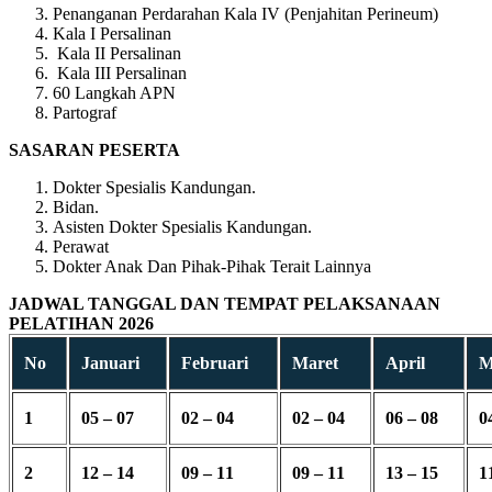
Penanganan Perdarahan Kala IV (Penjahitan Perineum)
Kala I Persalinan
Kala II Persalinan
Kala III Persalinan
60 Langkah APN
Partograf
SASARAN PESERTA
Dokter Spesialis Kandungan.
Bidan.
Asisten Dokter Spesialis Kandungan.
Perawat
Dokter Anak Dan Pihak-Pihak Terait Lainnya
JADWAL TANGGAL DAN TEMPAT PELAKSANAAN
PELATIHAN 2026
No
Januari
Februari
Maret
April
M
1
05 – 07
02 – 04
02 – 04
06 – 08
0
2
12 – 14
09 – 11
09 – 11
13 – 15
1