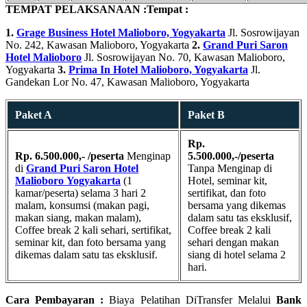
TEMPAT PELAKSANAAN :
Tempat :
1.
Grage Business Hotel Malioboro, Yogyakarta
Jl. Sosrowijayan
No. 242, Kawasan Malioboro, Yogyakarta
2.
Grand Puri Saron
Hotel Malioboro
Jl. Sosrowijayan No. 70, Kawasan Malioboro,
Yogyakarta
3.
Prima In Hotel Malioboro, Yogyakarta
Jl.
Gandekan Lor No. 47, Kawasan Malioboro, Yogyakarta
Paket A
Paket B
Rp.
Rp. 6.500.000,- /peserta
Menginap
5.500.000,-/peserta
di
Grand Puri Saron Hotel
Tanpa Menginap di
Malioboro
Yogyakarta
(1
Hotel, seminar kit,
kamar/peserta) selama 3 hari 2
sertifikat, dan foto
malam, konsumsi (makan pagi,
bersama yang dikemas
makan siang, makan malam),
dalam satu tas eksklusif,
Coffee break 2 kali sehari, sertifikat,
Coffee break 2 kali
seminar kit, dan foto bersama yang
sehari dengan makan
dikemas dalam satu tas eksklusif.
siang di hotel selama 2
hari.
Cara Pembayaran :
Biaya Pelatihan DiTransfer Melalui
Bank