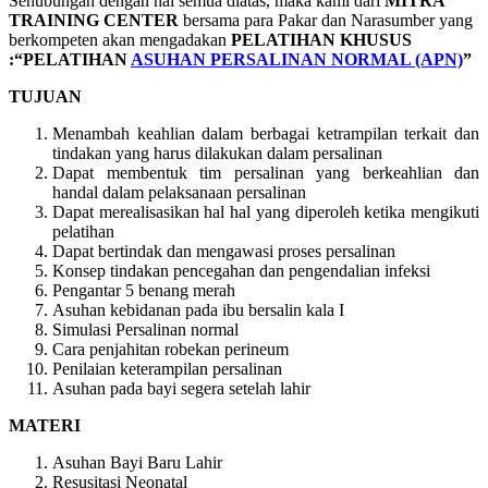
Sehubungan dengan hal semua diatas, maka kami dari
MITRA
TRAINING CENTER
bersama para Pakar dan Narasumber yang
berkompeten akan mengadakan
PELATIHAN KHUSUS
:“PELATIHAN
ASUHAN PERSALINAN NORMAL (APN)
”
TUJUAN
Menambah keahlian dalam berbagai ketrampilan terkait dan
tindakan yang harus dilakukan dalam persalinan
Dapat membentuk tim persalinan yang berkeahlian dan
handal dalam pelaksanaan persalinan
Dapat merealisasikan hal hal yang diperoleh ketika mengikuti
pelatihan
Dapat bertindak dan mengawasi proses persalinan
Konsep tindakan pencegahan dan pengendalian infeksi
Pengantar 5 benang merah
Asuhan kebidanan pada ibu bersalin kala I
Simulasi Persalinan normal
Cara penjahitan robekan perineum
Penilaian keterampilan persalinan
Asuhan pada bayi segera setelah lahir
MATERI
Asuhan Bayi Baru Lahir
Resusitasi Neonatal