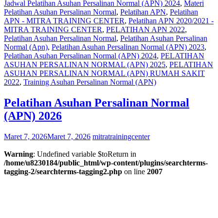
Jadwal Pelatihan Asuhan Persalinan Normal (APN) 2024
,
Materi
Pelatihan Asuhan Persalinan Normal
,
Pelatihan APN
,
Pelatihan
APN - MITRA TRAINING CENTER
,
Pelatihan APN 2020/2021 -
MITRA TRAINING CENTER
,
PELATIHAN APN 2022
,
Pelatihan Asuhan Persalinan Normal
,
Pelatihan Asuhan Persalinan
Normal (Apn)
,
Pelatihan Asuhan Persalinan Normal (APN) 2023
,
Pelatihan Asuhan Persalinan Normal (APN) 2024
,
PELATIHAN
ASUHAN PERSALINAN NORMAL (APN) 2025
,
PELATIHAN
ASUHAN PERSALINAN NORMAL (APN) RUMAH SAKIT
2022
,
Training Asuhan Persalinan Normal (APN)
Pelatihan Asuhan Persalinan Normal
(APN) 2026
Maret 7, 2026
Maret 7, 2026
mitratrainingcenter
Warning
: Undefined variable $toReturn in
/home/u8230184/public_html/wp-content/plugins/searchterms-
tagging-2/searchterms-tagging2.php
on line
2007