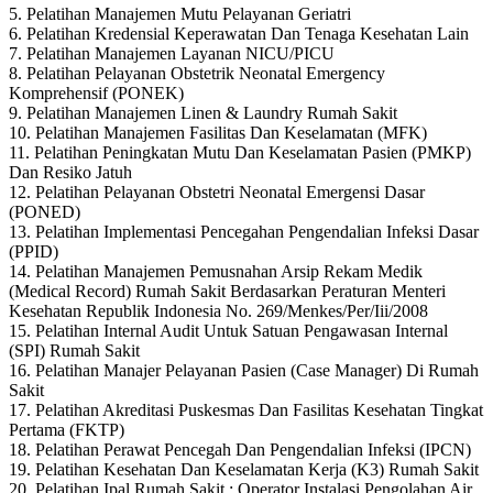
5. Pelatihan Manajemen Mutu Pelayanan Geriatri
6. Pelatihan Kredensial Keperawatan Dan Tenaga Kesehatan Lain
7. Pelatihan Manajemen Layanan NICU/PICU
8. Pelatihan Pelayanan Obstetrik Neonatal Emergency
Komprehensif (PONEK)
9. Pelatihan Manajemen Linen & Laundry Rumah Sakit
10. Pelatihan Manajemen Fasilitas Dan Keselamatan (MFK)
11. Pelatihan Peningkatan Mutu Dan Keselamatan Pasien (PMKP)
Dan Resiko Jatuh
12. Pelatihan Pelayanan Obstetri Neonatal Emergensi Dasar
(PONED)
13. Pelatihan Implementasi Pencegahan Pengendalian Infeksi Dasar
(PPID)
14. Pelatihan Manajemen Pemusnahan Arsip Rekam Medik
(Medical Record) Rumah Sakit Berdasarkan Peraturan Menteri
Kesehatan Republik Indonesia No. 269/Menkes/Per/Iii/2008
15. Pelatihan Internal Audit Untuk Satuan Pengawasan Internal
(SPI) Rumah Sakit
16. Pelatihan Manajer Pelayanan Pasien (Case Manager) Di Rumah
Sakit
17. Pelatihan Akreditasi Puskesmas Dan Fasilitas Kesehatan Tingkat
Pertama (FKTP)
18. Pelatihan Perawat Pencegah Dan Pengendalian Infeksi (IPCN)
19. Pelatihan Kesehatan Dan Keselamatan Kerja (K3) Rumah Sakit
20. Pelatihan Ipal Rumah Sakit : Operator Instalasi Pengolahan Air