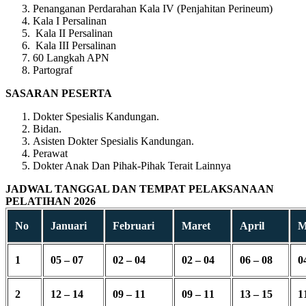
Penanganan Perdarahan Kala IV (Penjahitan Perineum)
Kala I Persalinan
Kala II Persalinan
Kala III Persalinan
60 Langkah APN
Partograf
SASARAN PESERTA
Dokter Spesialis Kandungan.
Bidan.
Asisten Dokter Spesialis Kandungan.
Perawat
Dokter Anak Dan Pihak-Pihak Terait Lainnya
JADWAL TANGGAL DAN TEMPAT PELAKSANAAN
PELATIHAN 2026
No
Januari
Februari
Maret
April
M
1
05 – 07
02 – 04
02 – 04
06 – 08
0
2
12 – 14
09 – 11
09 – 11
13 – 15
1