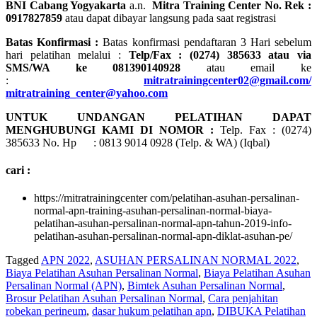
BNI Cabang Yogyakarta
a.n.
Mitra Training Center No. Rek :
0917827859
atau dapat dibayar langsung pada saat registrasi
Batas Konfirmasi :
Batas konfirmasi pendaftaran 3 Hari sebelum
hari pelatihan melalui :
Telp/Fax : (0274) 385633 atau via
SMS/WA ke 081390140928
atau email ke
:
mitratrainingcenter02@gmail.com/
mitratraining_center@yahoo.com
UNTUK UNDANGAN PELATIHAN DAPAT
MENGHUBUNGI KAMI DI NOMOR :
Telp. Fax : (0274)
385633 No. Hp : 0813 9014 0928 (Telp. & WA) (Iqbal)
cari :
https://mitratrainingcenter com/pelatihan-asuhan-persalinan-
normal-apn-training-asuhan-persalinan-normal-biaya-
pelatihan-asuhan-persalinan-normal-apn-tahun-2019-info-
pelatihan-asuhan-persalinan-normal-apn-diklat-asuhan-pe/
Tagged
APN 2022
,
ASUHAN PERSALINAN NORMAL 2022
,
Biaya Pelatihan Asuhan Persalinan Normal
,
Biaya Pelatihan Asuhan
Persalinan Normal (APN)
,
Bimtek Asuhan Persalinan Normal
,
Brosur Pelatihan Asuhan Persalinan Normal
,
Cara penjahitan
robekan perineum
,
dasar hukum pelatihan apn
,
DIBUKA Pelatihan