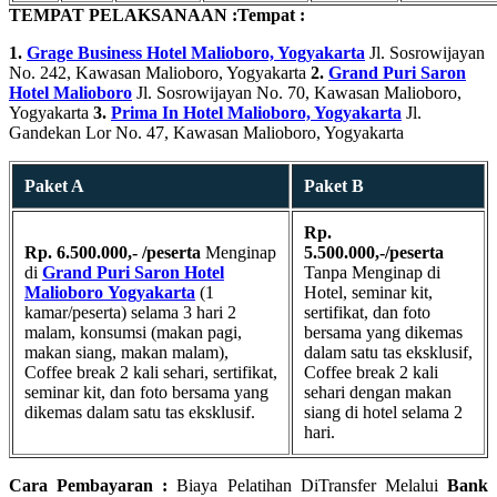
TEMPAT PELAKSANAAN :
Tempat :
1.
Grage Business Hotel Malioboro, Yogyakarta
Jl. Sosrowijayan
No. 242, Kawasan Malioboro, Yogyakarta
2.
Grand Puri Saron
Hotel Malioboro
Jl. Sosrowijayan No. 70, Kawasan Malioboro,
Yogyakarta
3.
Prima In Hotel Malioboro, Yogyakarta
Jl.
Gandekan Lor No. 47, Kawasan Malioboro, Yogyakarta
Paket A
Paket B
Rp.
Rp. 6.500.000,- /peserta
Menginap
5.500.000,-/peserta
di
Grand Puri Saron Hotel
Tanpa Menginap di
Malioboro
Yogyakarta
(1
Hotel, seminar kit,
kamar/peserta) selama 3 hari 2
sertifikat, dan foto
malam, konsumsi (makan pagi,
bersama yang dikemas
makan siang, makan malam),
dalam satu tas eksklusif,
Coffee break 2 kali sehari, sertifikat,
Coffee break 2 kali
seminar kit, dan foto bersama yang
sehari dengan makan
dikemas dalam satu tas eksklusif.
siang di hotel selama 2
hari.
Cara Pembayaran :
Biaya Pelatihan DiTransfer Melalui
Bank