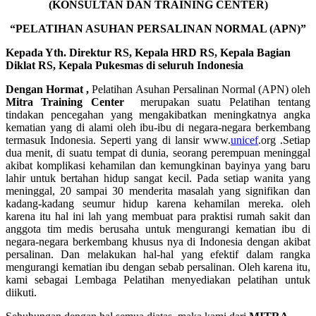
(KONSULTAN DAN TRAINING CENTER)
“PELATIHAN ASUHAN PERSALINAN NORMAL (APN)”
Kepada Yth. Direktur RS, Kepala HRD RS, Kepala Bagian
Diklat RS, Kepala Pukesmas di seluruh Indonesia
Dengan Hormat ,
Pelatihan Asuhan Persalinan Normal (APN) oleh
Mitra Training Center
merupakan suatu Pelatihan tentang
tindakan pencegahan yang mengakibatkan meningkatnya angka
kematian yang di alami oleh ibu-ibu di negara-negara berkembang
termasuk Indonesia. Seperti yang di lansir www.
unicef
.org .Setiap
dua menit, di suatu tempat di dunia, seorang perempuan meninggal
akibat komplikasi kehamilan dan kemungkinan bayinya yang baru
lahir untuk bertahan hidup sangat kecil. Pada setiap wanita yang
meninggal, 20 sampai 30 menderita masalah yang signifikan dan
kadang-kadang seumur hidup karena kehamilan mereka. oleh
karena itu hal ini lah yang membuat para praktisi rumah sakit dan
anggota tim medis berusaha untuk mengurangi kematian ibu di
negara-negara berkembang khusus nya di Indonesia dengan akibat
persalinan. Dan melakukan hal-hal yang efektif dalam rangka
mengurangi kematian ibu dengan sebab persalinan. Oleh karena itu,
kami sebagai Lembaga Pelatihan menyediakan pelatihan untuk
diikuti.