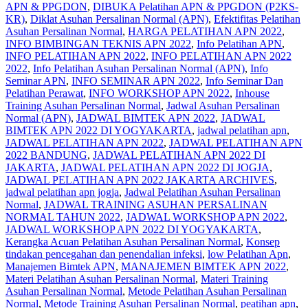
APN & PPGDON
,
DIBUKA Pelatihan APN & PPGDON (P2KS-
KR)
,
Diklat Asuhan Persalinan Normal (APN)
,
Efektifitas Pelatihan
Asuhan Persalinan Normal
,
HARGA PELATIHAN APN 2022
,
INFO BIMBINGAN TEKNIS APN 2022
,
Info Pelatihan APN
,
INFO PELATIHAN APN 2022
,
INFO PELATIHAN APN 2022
2022
,
Info Pelatihan Asuhan Persalinan Normal (APN)
,
Info
Seminar APN
,
INFO SEMINAR APN 2022
,
Info Seminar Dan
Pelatihan Perawat
,
INFO WORKSHOP APN 2022
,
Inhouse
Training Asuhan Persalinan Normal
,
Jadwal Asuhan Persalinan
Normal (APN)
,
JADWAL BIMTEK APN 2022
,
JADWAL
BIMTEK APN 2022 DI YOGYAKARTA
,
jadwal pelatihan apn
,
JADWAL PELATIHAN APN 2022
,
JADWAL PELATIHAN APN
2022 BANDUNG
,
JADWAL PELATIHAN APN 2022 DI
JAKARTA
,
JADWAL PELATIHAN APN 2022 DI JOGJA
,
JADWAL PELATIHAN APN 2022 JAKARTA ARCHIVES
,
jadwal pelatihan apn jogja
,
Jadwal Pelatihan Asuhan Persalinan
Normal
,
JADWAL TRAINING ASUHAN PERSALINAN
NORMAL TAHUN 2022
,
JADWAL WORKSHOP APN 2022
,
JADWAL WORKSHOP APN 2022 DI YOGYAKARTA
,
Kerangka Acuan Pelatihan Asuhan Persalinan Normal
,
Konsep
tindakan pencegahan dan penendalian infeksi
,
low Pelatihan Apn
,
Manajemen Bimtek APN
,
MANAJEMEN BIMTEK APN 2022
,
Materi Pelatihan Asuhan Persalinan Normal
,
Materi Training
Asuhan Persalinan Normal
,
Metode Pelatihan Asuhan Persalinan
Normal
,
Metode Training Asuhan Persalinan Normal
,
peatihan apn
,