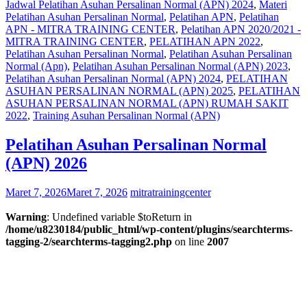
Jadwal Pelatihan Asuhan Persalinan Normal (APN) 2024
,
Materi
Pelatihan Asuhan Persalinan Normal
,
Pelatihan APN
,
Pelatihan
APN - MITRA TRAINING CENTER
,
Pelatihan APN 2020/2021 -
MITRA TRAINING CENTER
,
PELATIHAN APN 2022
,
Pelatihan Asuhan Persalinan Normal
,
Pelatihan Asuhan Persalinan
Normal (Apn)
,
Pelatihan Asuhan Persalinan Normal (APN) 2023
,
Pelatihan Asuhan Persalinan Normal (APN) 2024
,
PELATIHAN
ASUHAN PERSALINAN NORMAL (APN) 2025
,
PELATIHAN
ASUHAN PERSALINAN NORMAL (APN) RUMAH SAKIT
2022
,
Training Asuhan Persalinan Normal (APN)
Pelatihan Asuhan Persalinan Normal
(APN) 2026
Maret 7, 2026
Maret 7, 2026
mitratrainingcenter
Warning
: Undefined variable $toReturn in
/home/u8230184/public_html/wp-content/plugins/searchterms-
tagging-2/searchterms-tagging2.php
on line
2007