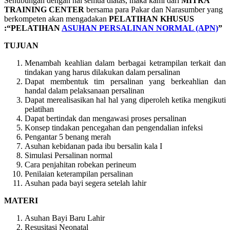
Sehubungan dengan hal semua diatas, maka kami dari
MITRA
TRAINING CENTER
bersama para Pakar dan Narasumber yang
berkompeten akan mengadakan
PELATIHAN KHUSUS
:“PELATIHAN
ASUHAN PERSALINAN NORMAL (APN)
”
TUJUAN
Menambah keahlian dalam berbagai ketrampilan terkait dan
tindakan yang harus dilakukan dalam persalinan
Dapat membentuk tim persalinan yang berkeahlian dan
handal dalam pelaksanaan persalinan
Dapat merealisasikan hal hal yang diperoleh ketika mengikuti
pelatihan
Dapat bertindak dan mengawasi proses persalinan
Konsep tindakan pencegahan dan pengendalian infeksi
Pengantar 5 benang merah
Asuhan kebidanan pada ibu bersalin kala I
Simulasi Persalinan normal
Cara penjahitan robekan perineum
Penilaian keterampilan persalinan
Asuhan pada bayi segera setelah lahir
MATERI
Asuhan Bayi Baru Lahir
Resusitasi Neonatal