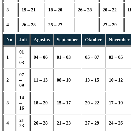
3
19 – 21
18 – 20
26 – 28
20 – 22
1
4
26 – 28
25 – 27
27 – 29
No
Juli
Agustus
September
Oktober
November
01
1
–
04 – 06
01 – 03
05 – 07
03 – 05
03
07
2
–
11 – 13
08 – 10
13 – 15
10 – 12
09
14
3
–
18 – 20
15 – 17
20 – 22
17 – 19
16
21-
4
26 – 28
21 – 23
27 – 29
24 – 26
23