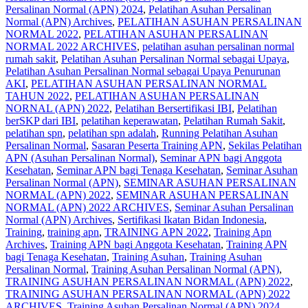
Persalinan Normal (APN) 2024
,
Pelatihan Asuhan Persalinan
Normal (APN) Archives
,
PELATIHAN ASUHAN PERSALINAN
NORMAL 2022
,
PELATIHAN ASUHAN PERSALINAN
NORMAL 2022 ARCHIVES
,
pelatihan asuhan persalinan normal
rumah sakit
,
Pelatihan Asuhan Persalinan Normal sebagai Upaya
,
Pelatihan Asuhan Persalinan Normal sebagai Upaya Penurunan
AKI
,
PELATIHAN ASUHAN PERSALINAN NORMAL
TAHUN 2022
,
PELATIHAN ASUHAN PERSALINAN
NORNAL (APN) 2022
,
Pelatihan Bersertifikasi IBI
,
Pelatihan
berSKP dari IBI
,
pelatihan keperawatan
,
Pelatihan Rumah Sakit
,
pelatihan spn
,
pelatihan spn adalah
,
Running Pelatihan Asuhan
Persalinan Normal
,
Sasaran Peserta Training APN
,
Sekilas Pelatihan
APN (Asuhan Persalinan Normal)
,
Seminar APN bagi Anggota
Kesehatan
,
Seminar APN bagi Tenaga Kesehatan
,
Seminar Asuhan
Persalinan Normal (APN)
,
SEMINAR ASUHAN PERSALINAN
NORMAL (APN) 2022
,
SEMINAR ASUHAN PERSALINAN
NORMAL (APN) 2022 ARCHIVES
,
Seminar Asuhan Persalinan
Normal (APN) Archives
,
Sertifikasi Ikatan Bidan Indonesia
,
Training
,
training apn
,
TRAINING APN 2022
,
Training Apn
Archives
,
Training APN bagi Anggota Kesehatan
,
Training APN
bagi Tenaga Kesehatan
,
Training Asuhan
,
Training Asuhan
Persalinan Normal
,
Training Asuhan Persalinan Normal (APN)
,
TRAINING ASUHAN PERSALINAN NORMAL (APN) 2022
,
TRAINING ASUHAN PERSALINAN NORMAL (APN) 2022
ARCHIVES
,
Training Asuhan Persalinan Normal (APN) 2024
,