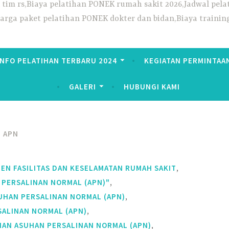
ek tim rs,Biaya pelatihan PONEK rumah sakit 2026,Jadwal p
Harga paket pelatihan PONEK dokter dan bidan,Biaya trainin
INFO PELATIHAN TERBARU 2024
KEGIATAN PERMINTAA
GALERI
HUBUNGI KAMI
 APN
,
MEN FASILITAS DAN KESELAMATAN RUMAH SAKIT
,
 PERSALINAN NORMAL (APN)"
,
SUHAN PERSALINAN NORMAL (APN)
,
SALINAN NORMAL (APN)
,
IHAN ASUHAN PERSALINAN NORMAL (APN)