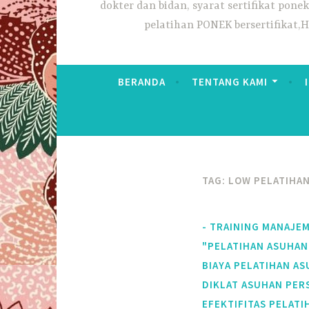
dokter dan bidan, syarat sertifikat pon
pelatihan PONEK bersertifikat,
BERANDA
TENTANG KAMI
TAG:
LOW PELATIHAN
- TRAINING MANAJE
"PELATIHAN ASUHAN
BIAYA PELATIHAN A
DIKLAT ASUHAN PER
EFEKTIFITAS PELAT