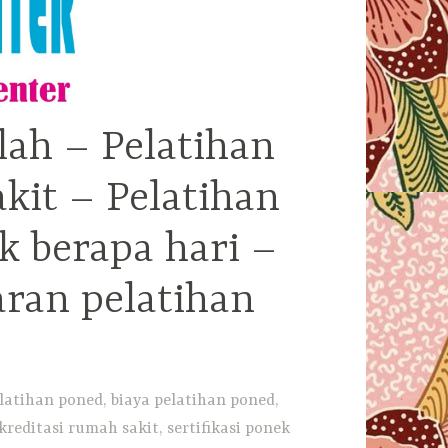
lah – Pelatihan
kit – Pelatihan
k berapa hari –
aran pelatihan
latihan poned, biaya pelatihan poned,
reditasi rumah sakit, sertifikasi ponek