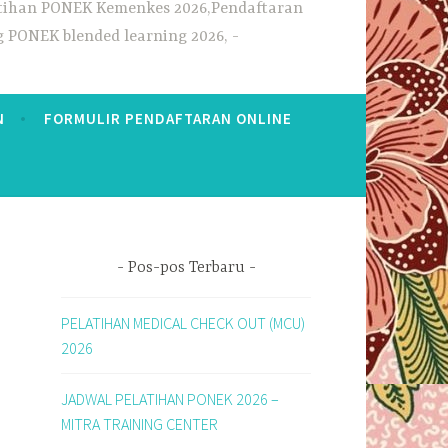
elatihan PONEK Kemenkes 2026,Pendaftaran
g PONEK blended learning 2026,
N
FORMULIR PENDAFTARAN ONLINE
Pos-pos Terbaru
PELATIHAN MEDICAL CHECK OUT (MCU)
2026
JADWAL PELATIHAN PONEK 2026 –
MITRA TRAINING CENTER