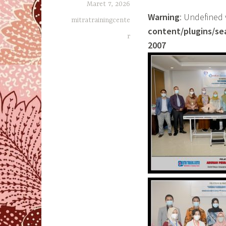
Maret 7, 2026
Warning
: Undefined 
mitratrainingcente
content/plugins/se
r
2007