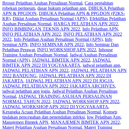
Brosur Pelatihan Asuhan Persalinan Normal
,
Cara penjahitan
robekan perineum
,
dasar hukum pelatihan apn
,
DIBUKA Pelatihan
APN & PPGDON
,
DIBUKA Pelatihan APN & PPGDON (P2KS-
KR)
,
Diklat Asuhan Persalinan Normal (APN)
,
Efektifitas Pelatihan
Asuhan Persalinan Normal
,
HARGA PELATIHAN APN 2022
,
INFO BIMBINGAN TEKNIS APN 2022
,
Info Pelatihan APN
,
INFO PELATIHAN APN 2022
,
INFO PELATIHAN APN 2022
2022
,
Info Pelatihan Asuhan Persalinan Normal (APN)
,
Info
Seminar APN
,
INFO SEMINAR APN 2022
,
Info Seminar Dan
Pelatihan Perawat
,
INFO WORKSHOP APN 2022
,
Inhouse
Training Asuhan Persalinan Normal
,
Jadwal Asuhan Persalinan
Normal (APN)
,
JADWAL BIMTEK APN 2022
,
JADWAL
BIMTEK APN 2022 DI YOGYAKARTA
,
jadwal pelatihan apn
,
JADWAL PELATIHAN APN 2022
,
JADWAL PELATIHAN APN
2022 BANDUNG
,
JADWAL PELATIHAN APN 2022 DI
JAKARTA
,
JADWAL PELATIHAN APN 2022 DI JOGJA
,
JADWAL PELATIHAN APN 2022 JAKARTA ARCHIVES
,
jadwal pelatihan apn jogja
,
Jadwal Pelatihan Asuhan Persalinan
Normal
,
JADWAL TRAINING ASUHAN PERSALINAN
NORMAL TAHUN 2022
,
JADWAL WORKSHOP APN 2022
,
JADWAL WORKSHOP APN 2022 DI YOGYAKARTA
,
Kerangka Acuan Pelatihan Asuhan Persalinan Normal
,
Konsep
tindakan pencegahan dan penendalian infeksi
,
low Pelatihan Apn
,
Manajemen Bimtek APN
,
MANAJEMEN BIMTEK APN 2022
,
Materi Pelatihan Asuhan Persalinan Normal
,
Materi Training