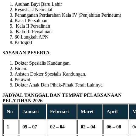
Asuhan Bayi Baru Lahir
Resusitasi Neonatal
Penanganan Perdarahan Kala IV (Penjahitan Perineum)
Kala I Persalinan
Kala II Persalinan
Kala III Persalinan
60 Langkah APN
Partograf
SASARAN PESERTA
Dokter Spesialis Kandungan.
Bidan.
Asisten Dokter Spesialis Kandungan.
Perawat
Dokter Anak Dan Pihak-Pihak Terait Lainnya
JADWAL TANGGAL DAN TEMPAT PELAKSANAAN
PELATIHAN 2026
No
Januari
Februari
Maret
April
M
1
05 – 07
02 – 04
02 – 04
06 – 08
0