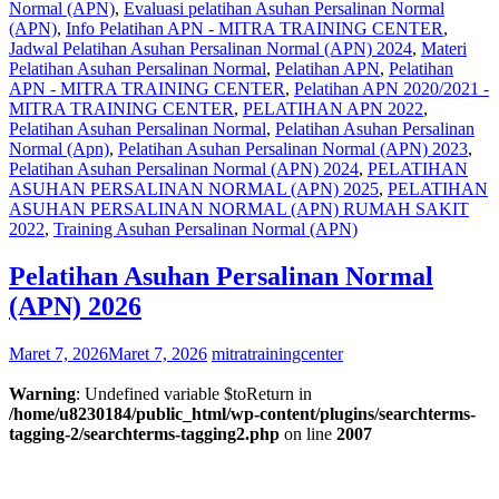
Normal (APN)
,
Evaluasi pelatihan Asuhan Persalinan Normal
(APN)
,
Info Pelatihan APN - MITRA TRAINING CENTER
,
Jadwal Pelatihan Asuhan Persalinan Normal (APN) 2024
,
Materi
Pelatihan Asuhan Persalinan Normal
,
Pelatihan APN
,
Pelatihan
APN - MITRA TRAINING CENTER
,
Pelatihan APN 2020/2021 -
MITRA TRAINING CENTER
,
PELATIHAN APN 2022
,
Pelatihan Asuhan Persalinan Normal
,
Pelatihan Asuhan Persalinan
Normal (Apn)
,
Pelatihan Asuhan Persalinan Normal (APN) 2023
,
Pelatihan Asuhan Persalinan Normal (APN) 2024
,
PELATIHAN
ASUHAN PERSALINAN NORMAL (APN) 2025
,
PELATIHAN
ASUHAN PERSALINAN NORMAL (APN) RUMAH SAKIT
2022
,
Training Asuhan Persalinan Normal (APN)
Pelatihan Asuhan Persalinan Normal
(APN) 2026
Maret 7, 2026
Maret 7, 2026
mitratrainingcenter
Warning
: Undefined variable $toReturn in
/home/u8230184/public_html/wp-content/plugins/searchterms-
tagging-2/searchterms-tagging2.php
on line
2007