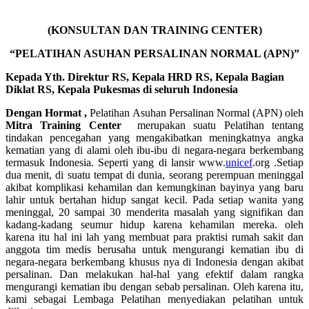
(KONSULTAN DAN TRAINING CENTER)
“PELATIHAN ASUHAN PERSALINAN NORMAL (APN)”
Kepada Yth. Direktur RS, Kepala HRD RS, Kepala Bagian
Diklat RS, Kepala Pukesmas di seluruh Indonesia
Dengan Hormat ,
Pelatihan Asuhan Persalinan Normal (APN) oleh
Mitra Training Center
merupakan suatu Pelatihan tentang
tindakan pencegahan yang mengakibatkan meningkatnya angka
kematian yang di alami oleh ibu-ibu di negara-negara berkembang
termasuk Indonesia. Seperti yang di lansir www.
unicef
.org .Setiap
dua menit, di suatu tempat di dunia, seorang perempuan meninggal
akibat komplikasi kehamilan dan kemungkinan bayinya yang baru
lahir untuk bertahan hidup sangat kecil. Pada setiap wanita yang
meninggal, 20 sampai 30 menderita masalah yang signifikan dan
kadang-kadang seumur hidup karena kehamilan mereka. oleh
karena itu hal ini lah yang membuat para praktisi rumah sakit dan
anggota tim medis berusaha untuk mengurangi kematian ibu di
negara-negara berkembang khusus nya di Indonesia dengan akibat
persalinan. Dan melakukan hal-hal yang efektif dalam rangka
mengurangi kematian ibu dengan sebab persalinan. Oleh karena itu,
kami sebagai Lembaga Pelatihan menyediakan pelatihan untuk