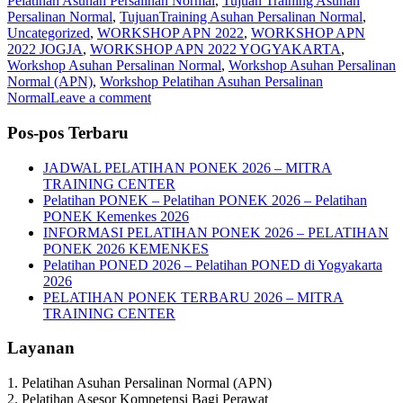
Pelatihan Asuhan Persalinan Normal
,
Tujuan Training Asuhan
Persalinan Normal
,
TujuanTraining Asuhan Persalinan Normal
,
Uncategorized
,
WORKSHOP APN 2022
,
WORKSHOP APN
2022 JOGJA
,
WORKSHOP APN 2022 YOGYAKARTA
,
Workshop Asuhan Persalinan Normal
,
Workshop Asuhan Persalinan
Normal (APN)
,
Workshop Pelatihan Asuhan Persalinan
Normal
Leave a comment
Pos-pos Terbaru
JADWAL PELATIHAN PONEK 2026 – MITRA
TRAINING CENTER
Pelatihan PONEK – Pelatihan PONEK 2026 – Pelatihan
PONEK Kemenkes 2026
INFORMASI PELATIHAN PONEK 2026 – PELATIHAN
PONEK 2026 KEMENKES
Pelatihan PONED 2026 – Pelatihan PONED di Yogyakarta
2026
PELATIHAN PONEK TERBARU 2026 – MITRA
TRAINING CENTER
Layanan
1. Pelatihan Asuhan Persalinan Normal (APN)
2. Pelatihan Asesor Kompetensi Bagi Perawat