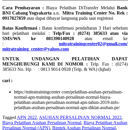
Cara Pembayaran :
Biaya Pelatihan DiTransfer Melalui
Bank
BNI Cabang Yogyakarta
a.n.
Mitra Training Center No. Rek :
0917827859
atau dapat dibayar langsung pada saat registrasi
Batas Konfirmasi :
Batas konfirmasi pendaftaran 3 Hari sebelum
hari pelatihan melalui :
Telp/Fax : (0274) 385633 atau via
SMS/WA ke 081390140928
atau email ke
:
mitratrainingcenter02@gmail.com/
mitratraining_center@yahoo.com
UNTUK UNDANGAN PELATIHAN DAPAT
MENGHUBUNGI KAMI DI NOMOR :
Telp. Fax : (0274)
385633 No. Hp : 0813 9014 0928 (Telp. & WA) (Iqbal)
cari :
https://mitratrainingcenter com/pelatihan-asuhan-persalinan-
normal-apn-training-asuhan-persalinan-normal-biaya-
pelatihan-asuhan-persalinan-normal-apn-tahun-2019-info-
pelatihan-asuhan-persalinan-normal-apn-diklat-asuhan-pe/
Tagged
APN 2022
,
ASUHAN PERSALINAN NORMAL 2022
,
Biaya Pelatihan Asuhan Persalinan Normal
,
Biaya Pelatihan Asuhan
Persalinan Normal (APN)
,
Bimtek Asuhan Persalinan Normal
,