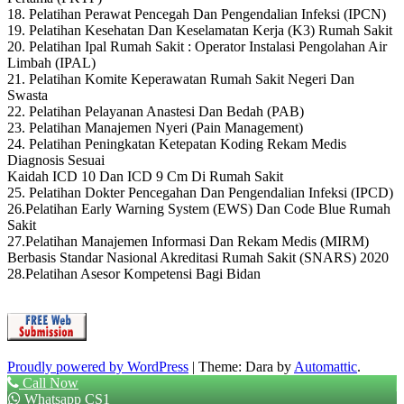
18. Pelatihan Perawat Pencegah Dan Pengendalian Infeksi (IPCN)
19. Pelatihan Kesehatan Dan Keselamatan Kerja (K3) Rumah Sakit
20. Pelatihan Ipal Rumah Sakit : Operator Instalasi Pengolahan Air
Limbah (IPAL)
21. Pelatihan Komite Keperawatan Rumah Sakit Negeri Dan
Swasta
22. Pelatihan Pelayanan Anastesi Dan Bedah (PAB)
23. Pelatihan Manajemen Nyeri (Pain Management)
24. Pelatihan Peningkatan Ketepatan Koding Rekam Medis
Diagnosis Sesuai
Kaidah ICD 10 Dan ICD 9 Cm Di Rumah Sakit
25. Pelatihan Dokter Pencegahan Dan Pengendalian Infeksi (IPCD)
26.Pelatihan Early Warning System (EWS) Dan Code Blue Rumah
Sakit
27.Pelatihan Manajemen Informasi Dan Rekam Medis (MIRM)
Berbasis Standar Nasional Akreditasi Rumah Sakit (SNARS) 2020
28.Pelatihan Asesor Kompetensi Bagi Bidan
Proudly powered by WordPress
|
Theme: Dara by
Automattic
.
Call Now
Whatsapp CS1