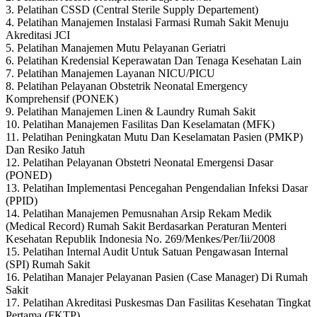
3. Pelatihan CSSD (Central Sterile Supply Departement)
4. Pelatihan Manajemen Instalasi Farmasi Rumah Sakit Menuju
Akreditasi JCI
5. Pelatihan Manajemen Mutu Pelayanan Geriatri
6. Pelatihan Kredensial Keperawatan Dan Tenaga Kesehatan Lain
7. Pelatihan Manajemen Layanan NICU/PICU
8. Pelatihan Pelayanan Obstetrik Neonatal Emergency
Komprehensif (PONEK)
9. Pelatihan Manajemen Linen & Laundry Rumah Sakit
10. Pelatihan Manajemen Fasilitas Dan Keselamatan (MFK)
11. Pelatihan Peningkatan Mutu Dan Keselamatan Pasien (PMKP)
Dan Resiko Jatuh
12. Pelatihan Pelayanan Obstetri Neonatal Emergensi Dasar
(PONED)
13. Pelatihan Implementasi Pencegahan Pengendalian Infeksi Dasar
(PPID)
14. Pelatihan Manajemen Pemusnahan Arsip Rekam Medik
(Medical Record) Rumah Sakit Berdasarkan Peraturan Menteri
Kesehatan Republik Indonesia No. 269/Menkes/Per/Iii/2008
15. Pelatihan Internal Audit Untuk Satuan Pengawasan Internal
(SPI) Rumah Sakit
16. Pelatihan Manajer Pelayanan Pasien (Case Manager) Di Rumah
Sakit
17. Pelatihan Akreditasi Puskesmas Dan Fasilitas Kesehatan Tingkat
Pertama (FKTP)