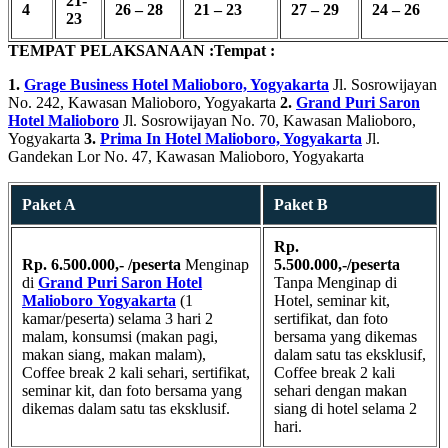
21-
4
26 – 28
21 – 23
27 – 29
24 – 26
23
TEMPAT PELAKSANAAN :
Tempat :
1.
Grage Business Hotel Malioboro, Yogyakarta
Jl. Sosrowijayan
No. 242, Kawasan Malioboro, Yogyakarta
2.
Grand Puri Saron
Hotel Malioboro
Jl. Sosrowijayan No. 70, Kawasan Malioboro,
Yogyakarta
3.
Prima In Hotel Malioboro, Yogyakarta
Jl.
Gandekan Lor No. 47, Kawasan Malioboro, Yogyakarta
Paket A
Paket B
Rp.
Rp. 6.500.000,- /peserta
Menginap
5.500.000,-/peserta
di
Grand Puri Saron Hotel
Tanpa Menginap di
Malioboro
Yogyakarta
(1
Hotel, seminar kit,
kamar/peserta) selama 3 hari 2
sertifikat, dan foto
malam, konsumsi (makan pagi,
bersama yang dikemas
makan siang, makan malam),
dalam satu tas eksklusif,
Coffee break 2 kali sehari, sertifikat,
Coffee break 2 kali
seminar kit, dan foto bersama yang
sehari dengan makan
dikemas dalam satu tas eksklusif.
siang di hotel selama 2
hari.