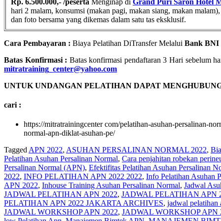
Rp. 6.500.000,- /peserta
Menginap di
Grand Puri Saron Hotel 
hari 2 malam, konsumsi (makan pagi, makan siang, makan malam), Cof
dan foto bersama yang dikemas dalam satu tas eksklusif.
Cara Pembayaran :
Biaya Pelatihan DiTransfer Melalui
Bank BNI 
Batas Konfirmasi :
Batas konfirmasi pendaftaran 3 Hari sebelum har
mitratraining_center@yahoo.com
UNTUK UNDANGAN PELATIHAN DAPAT MENGHUBUNGI
cari :
https://mitratrainingcenter com/pelatihan-asuhan-persalinan-n
normal-apn-diklat-asuhan-pe/
Tagged
APN 2022
,
ASUHAN PERSALINAN NORMAL 2022
,
Bia
Pelatihan Asuhan Persalinan Normal
,
Cara penjahitan robekan perin
Persalinan Normal (APN)
,
Efektifitas Pelatihan Asuhan Persalinan N
2022
,
INFO PELATIHAN APN 2022 2022
,
Info Pelatihan Asuhan 
APN 2022
,
Inhouse Training Asuhan Persalinan Normal
,
Jadwal Asu
JADWAL PELATIHAN APN 2022
,
JADWAL PELATIHAN APN 
PELATIHAN APN 2022 JAKARTA ARCHIVES
,
jadwal pelatihan 
JADWAL WORKSHOP APN 2022
,
JADWAL WORKSHOP APN 
low Pelatihan Apn
,
Manajemen Bimtek APN
,
MANAJEMEN BIMTE