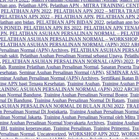
ihan apn
,
Pelatihan APN
,
Pelatihan APN - MITRA TRAINING CEN
,
PELATIHAN APN 2022
,
PELATIHAN APN 2022 – MITRA TRA
 PELATIHAN APN 2022 – PELATIHAN APN
,
PELATIHAN APN 2
latihan apn bidan
,
PELATIHAN APN BIDAN 2022
,
pelatihan apn bo
APN PONED
,
PELATIHAN APN RS 2022
,
PELATIHAN APN TENAG
 APN
,
PELATIHAN ASUHAN PERSALINAN NORMAL – PELATIH
PELATIHAN ASUHAN PERSALINAN NORMAL – WORKSHOP A
PELATIHAN ASUHAN PERSALINAN NORMAL (APN) 2022 AR
Persalinan Normal (APN) Archives
,
PELATIHAN ASUHAN PERSA
mah sakit
,
Pelatihan Asuhan Persalinan Normal sebagai Upaya
,
Pelati
,
PELATIHAN ASUHAN PERSALINAN NORNAL (APN) 2022
,
P
lah
,
Running Pelatihan Asuhan Persalinan Normal
,
Sasaran Peserta Tr
esehatan
,
Seminar Asuhan Persalinan Normal (APN)
,
SEMINAR ASU
minar Asuhan Persalinan Normal (APN) Archives
,
Sertifikasi Ikatan 
ning APN bagi Tenaga Kesehatan
,
Training Asuhan
,
Training Asuhan P
RAINING ASUHAN PERSALINAN NORMAL (APN) 2022 ARCH
inan Normal Bandung
,
Training Asuhan Persalinan Normal Bogor
,
Trai
rmal Di Bandung
,
Training Asuhan Persalinan Normal Di Batam
,
Train
ASUHAN PERSALINAN NORMAL DI BULAN JUNI 2022
,
TRAI
n Persalinan Normal Di Jogjakarta
,
Training Asuhan Persalinan Norma
linan Normal Jakarta
,
Training Asuhan Persalinan Normal oleh Mitra T
ining Asuhan Persalinan Normal Yogyakarta Archives
,
Training Asuhan
 IBI
,
training keperawatan
,
Training Persalinan
,
Training Primemsi
,
Tra
Persalinan Normal
,
Uncategorized
,
WORKSHOP APN 2022
,
WORKSH