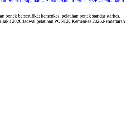
han Ponek berapa hari – Biaya pelatihan Ponek 2026 – Pendaftaran
an ponek bersertifikat kemenkes, pelatihan ponek standar starkes,
rumah sakit 2026,Jadwal pelatihan PONEK Kemenkes 2026,Pendaftaran