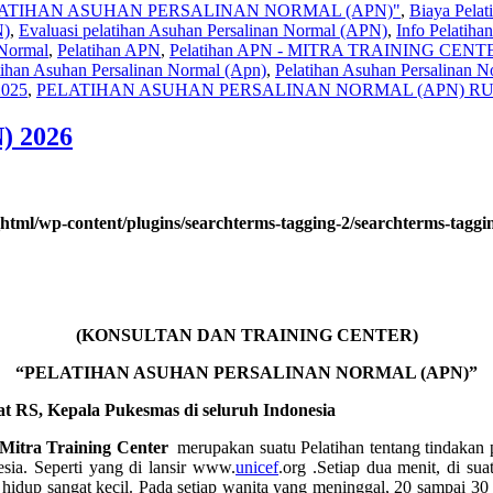
ATIHAN ASUHAN PERSALINAN NORMAL (APN)"
,
Biaya Pela
N)
,
Evaluasi pelatihan Asuhan Persalinan Normal (APN)
,
Info Pelat
 Normal
,
Pelatihan APN
,
Pelatihan APN - MITRA TRAINING CENT
tihan Asuhan Persalinan Normal (Apn)
,
Pelatihan Asuhan Persalinan 
025
,
PELATIHAN ASUHAN PERSALINAN NORMAL (APN) RU
) 2026
html/wp-content/plugins/searchterms-tagging-2/searchterms-taggi
(KONSULTAN DAN TRAINING CENTER)
“PELATIHAN ASUHAN PERSALINAN NORMAL (APN)”
t RS, Kepala Pukesmas di seluruh Indonesia
Mitra Training Center
merupakan suatu Pelatihan tentang tindakan
sia. Seperti yang di lansir www.
unicef
.org .Setiap dua menit, di su
hidup sangat kecil. Pada setiap wanita yang meninggal, 20 sampai 3