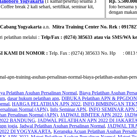
Malioboro
Yogyakarta
(1 kamar/peserta) selama 3
Rp. 5.500.000
fee break 2 kali sehari, sertifikat, seminar kit,
foto bersama y
dengan makan s
Cabang Yogyakarta
a.n.
Mitra Training Center No. Rek : 091782
i pelatihan melalui :
Telp/Fax : (0274) 385633 atau via SMS/WA k
 KAMI DI NOMOR :
Telp. Fax : (0274) 385633 No. Hp : 0813 9
ormal-apn-training-asuhan-persalinan-normal-biaya-pelatihan-asuhan-per
ya Pelatihan Asuhan Persalinan Normal
,
Biaya Pelatihan Asuhan Pers
eum
,
dasar hukum pelatihan apn
,
DIBUKA Pelatihan APN & PPGDON
ormal
,
HARGA PELATIHAN APN 2022
,
INFO BIMBINGAN TEKN
Persalinan Normal (APN)
,
Info Seminar APN
,
INFO SEMINAR APN 
han Persalinan Normal (APN)
,
JADWAL BIMTEK APN 2022
,
JADW
2022 BANDUNG
,
JADWAL PELATIHAN APN 2022 DI JAKART
apn jogja
,
Jadwal Pelatihan Asuhan Persalinan Normal
,
JADWAL TR
2022 DI YOGYAKARTA
,
Kerangka Acuan Pelatihan Asuhan Persali
K APN 2022
,
Materi Pelatihan Asuhan Persalinan Normal
,
Materi Tr