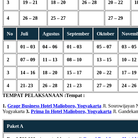
3
19 – 21
18 – 20
26 – 28
20 – 22
1
4
26 – 28
25 – 27
27 – 29
No
Juli
Agustus
September
Oktober
Novem
1
01 – 03
04 – 06
01 – 03
05 – 07
03 – 05
2
07 – 09
11 – 13
08 – 10
13 – 15
10 – 12
3
14 – 16
18 – 20
15 – 17
20 – 22
17 – 19
4
21- 23
26 – 28
21 – 23
27 – 29
24 – 26
TEMPAT PELAKSANAAN :
Tempat :
1.
Grage Business Hotel Malioboro, Yogyakarta
Jl. Sosrowijayan 
Yogyakarta
3.
Prima In Hotel Malioboro, Yogyakarta
Jl. Gandekan
Paket A