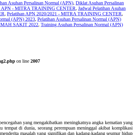
tihan Asuhan Persalinan Normal (APN)
,
Diklat Asuhan Persalinan
ihan APN - MITRA TRAINING CENTER
,
Jadwal Pelatihan Asuhan
ER
,
Pelatihan APN 2020/2021 - MITRA TRAINING CENTER
,
Normal (APN) 2023
,
Pelatihan Asuhan Persalinan Normal (APN)
MAH SAKIT 2022
,
Training Asuhan Persalinan Normal (APN)
ng2.php
on line
2007
 pencegahan yang mengakibatkan meningkatnya angka kematian yang
atu tempat di dunia, seorang perempuan meninggal akibat komplikasi
0 menderita masalah yang signifikan dan kadang-kadang seumur hidup