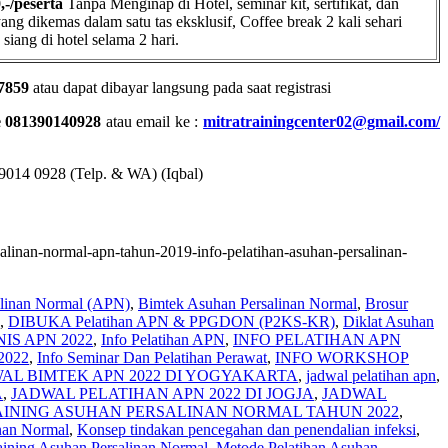
,-/peserta
Tanpa Menginap di Hotel, seminar kit, sertifikat, dan
ang dikemas dalam satu tas eksklusif, Coffee break 2 kali sehari
iang di hotel selama 2 hari.
7859
atau dapat dibayar langsung pada saat registrasi
e 081390140928
atau email ke :
mitratrainingcenter02@gmail.com/
014 0928 (Telp. & WA) (Iqbal)
salinan-normal-apn-tahun-2019-info-pelatihan-asuhan-persalinan-
alinan Normal (APN)
,
Bimtek Asuhan Persalinan Normal
,
Brosur
,
DIBUKA Pelatihan APN & PPGDON (P2KS-KR)
,
Diklat Asuhan
IS APN 2022
,
Info Pelatihan APN
,
INFO PELATIHAN APN
2022
,
Info Seminar Dan Pelatihan Perawat
,
INFO WORKSHOP
AL BIMTEK APN 2022 DI YOGYAKARTA
,
jadwal pelatihan apn
,
A
,
JADWAL PELATIHAN APN 2022 DI JOGJA
,
JADWAL
AINING ASUHAN PERSALINAN NORMAL TAHUN 2022
,
nan Normal
,
Konsep tindakan pencegahan dan penendalian infeksi
,
aining Asuhan Persalinan Normal
,
Metode Pelatihan Asuhan