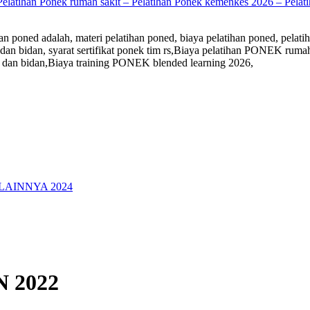
Pelatihan Ponek rumah sakit – Pelatihan Ponek kemenkes 2026 – Pelati
n poned adalah, materi pelatihan poned, biaya pelatihan poned, pelatih
kter dan bidan, syarat sertifikat ponek tim rs,Biaya pelatihan PONEK 
 dan bidan,Biaya training PONEK blended learning 2026,
LAINNYA 2024
 2022