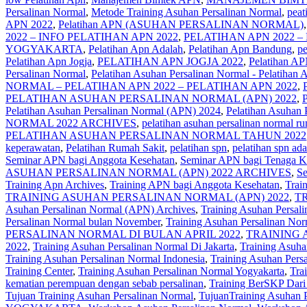
Persalinan Normal
,
Metode Training Asuhan Persalinan Normal
,
peat
APN 2022
,
Pelatihan APN (ASUHAN PERSALINAN NORMAL)
2022 – INFO PELATIHAN APN 2022
,
PELATIHAN APN 2022 –
YOGYAKARTA
,
Pelatihan Apn Adalah
,
Pelatihan Apn Bandung
,
pe
Pelatihan Apn Jogja
,
PELATIHAN APN JOGJA 2022
,
Pelatihan 
Persalinan Normal
,
Pelatihan Asuhan Persalinan Normal - Pelatihan
NORMAL – PELATIHAN APN 2022 – PELATIHAN APN 2022
,
PELATIHAN ASUHAN PERSALINAN NORMAL (APN) 2022
,
Pelatihan Asuhan Persalinan Normal (APN) 2024
,
Pelatihan Asuhan 
NORMAL 2022 ARCHIVES
,
pelatihan asuhan persalinan normal ru
PELATIHAN ASUHAN PERSALINAN NORMAL TAHUN 2022
keperawatan
,
Pelatihan Rumah Sakit
,
pelatihan spn
,
pelatihan spn ada
Seminar APN bagi Anggota Kesehatan
,
Seminar APN bagi Tenaga K
ASUHAN PERSALINAN NORMAL (APN) 2022 ARCHIVES
,
Se
Training Apn Archives
,
Training APN bagi Anggota Kesehatan
,
Trai
TRAINING ASUHAN PERSALINAN NORMAL (APN) 2022
,
T
Asuhan Persalinan Normal (APN) Archives
,
Training Asuhan Persal
Persalinan Normal bulan November
,
Training Asuhan Persalinan No
PERSALINAN NORMAL DI BULAN APRIL 2022
,
TRAINING 
2022
,
Training Asuhan Persalinan Normal Di Jakarta
,
Training Asuha
Training Asuhan Persalinan Normal Indonesia
,
Training Asuhan Persa
Training Center
,
Training Asuhan Persalinan Normal Yogyakarta
,
Tra
kematian perempuan dengan sebab persalinan
,
Training BerSKP Dari
Tujuan Training Asuhan Persalinan Normal
,
TujuanTraining Asuhan 