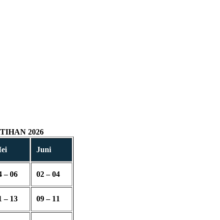
IHAN 2026
ei
Juni
4 – 06
02 – 04
1 – 13
09 – 11