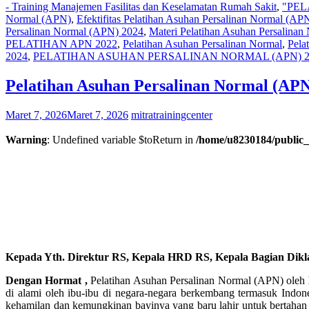
- Training Manajemen Fasilitas dan Keselamatan Rumah Sakit
,
"PEL
Normal (APN)
,
Efektifitas Pelatihan Asuhan Persalinan Normal (AP
Persalinan Normal (APN) 2024
,
Materi Pelatihan Asuhan Persalinan
PELATIHAN APN 2022
,
Pelatihan Asuhan Persalinan Normal
,
Pela
2024
,
PELATIHAN ASUHAN PERSALINAN NORMAL (APN) 2
Pelatihan Asuhan Persalinan Normal (APN
Maret 7, 2026
Maret 7, 2026
mitratrainingcenter
Warning
: Undefined variable $toReturn in
/home/u8230184/public_
Kepada Yth. Direktur RS, Kepala HRD RS, Kepala Bagian Dikla
Dengan Hormat ,
Pelatihan Asuhan Persalinan Normal (APN) oleh
di alami oleh ibu-ibu di negara-negara berkembang termasuk Indone
kehamilan dan kemungkinan bayinya yang baru lahir untuk bertahan 