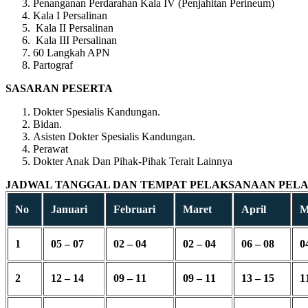
Penanganan Perdarahan Kala IV (Penjahitan Perineum)
Kala I Persalinan
Kala II Persalinan
Kala III Persalinan
60 Langkah APN
Partograf
SASARAN PESERTA
Dokter Spesialis Kandungan.
Bidan.
Asisten Dokter Spesialis Kandungan.
Perawat
Dokter Anak Dan Pihak-Pihak Terait Lainnya
JADWAL TANGGAL DAN TEMPAT PELAKSANAAN PELAT
No
Januari
Februari
Maret
April
M
1
05 – 07
02 – 04
02 – 04
06 – 08
0
2
12 – 14
09 – 11
09 – 11
13 – 15
1