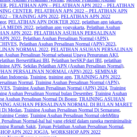
TER
,
PELATIHAN APN – PELATIHAN APN 2022 – PELATIHAN
INING CENTER
,
PELATIHAN APN 2022 – PELATIHAN APN
022 – TRAINING APN 2022
,
PELATIHAN APN 2022
gor
,
PELATIHAN APN DOKTER 2022
,
pelatihan apn jakarta
,
A MEDIS 2022
,
pelatihan apn yogyakarta
,
Pelatihan Asuhan
AN APN 2022
,
PELATIHAN ASUHAN PERSALINAN
PN 2022
,
Pelatihan Asuhan Persalinan Normal (APN)
,
CHIVES
,
Pelatihan Asuhan Persalinan Normal (APN) 2023
,
LINAN NORMAL 2022
,
PELATIHAN ASUHAN PERSALINAN
han Asuhan Persalinan Normal sebagai Upaya Penurunan AKI
,
elatihan Bersertifikasi IBI
,
Pelatihan berSKP dari IBI
,
pelatihan
aining APN
,
Sekilas Pelatihan APN (Asuhan Persalinan Normal)
,
HAN PERSALINAN NORMAL (APN) 2022
,
SEMINAR
Bidan Indonesia
,
Training
,
training apn
,
TRAINING APN 2022
,
ersalinan Normal
,
Training Asuhan Persalinan Normal (APN)
,
IVES
,
Training Asuhan Persalinan Normal (APN) 2024
,
Training
ning Asuhan Persalinan Normal bulan Desember
,
Training Asuhan
ing Asuhan Persalinan Normal Di Bogor
,
TRAINING ASUHAN
NING ASUHAN PERSALINAN NORMAL DI BULAN MARET
l Di Medan
,
Training Asuhan Persalinan Normal Di Semarang
,
raining Center
,
Training Asuhan Persalinan Normal olehMitra
 Persalinan Normal-hal hal yang efektif dalam rangka meminimalisir
ining Rumah Sakit
,
Tujuan Pelatihan Asuhan Persalinan Normal
,
OP APN 2022 JOGJA
,
WORKSHOP APN 2022