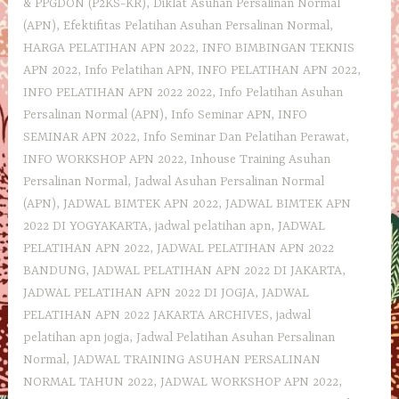
& PPGDON (P2KS-KR)
,
Diklat Asuhan Persalinan Normal
(APN)
,
Efektifitas Pelatihan Asuhan Persalinan Normal
,
HARGA PELATIHAN APN 2022
,
INFO BIMBINGAN TEKNIS
APN 2022
,
Info Pelatihan APN
,
INFO PELATIHAN APN 2022
,
INFO PELATIHAN APN 2022 2022
,
Info Pelatihan Asuhan
Persalinan Normal (APN)
,
Info Seminar APN
,
INFO
SEMINAR APN 2022
,
Info Seminar Dan Pelatihan Perawat
,
INFO WORKSHOP APN 2022
,
Inhouse Training Asuhan
Persalinan Normal
,
Jadwal Asuhan Persalinan Normal
(APN)
,
JADWAL BIMTEK APN 2022
,
JADWAL BIMTEK APN
2022 DI YOGYAKARTA
,
jadwal pelatihan apn
,
JADWAL
PELATIHAN APN 2022
,
JADWAL PELATIHAN APN 2022
BANDUNG
,
JADWAL PELATIHAN APN 2022 DI JAKARTA
,
JADWAL PELATIHAN APN 2022 DI JOGJA
,
JADWAL
PELATIHAN APN 2022 JAKARTA ARCHIVES
,
jadwal
pelatihan apn jogja
,
Jadwal Pelatihan Asuhan Persalinan
Normal
,
JADWAL TRAINING ASUHAN PERSALINAN
NORMAL TAHUN 2022
,
JADWAL WORKSHOP APN 2022
,