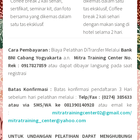
Coffee break 2 kali sehari,
dikemas dalam satu
sertifikat, seminar kit, dan foto
tas eksklusif, Coffee
bersama yang dikemas dalam
break 2 kali sehari
satu tas eksklusif.
dengan makan siang di
hotel selama 2 hari.
Cara Pembayaran :
Biaya Pelatihan DiTransfer Melalui
Bank
BNI Cabang Yogyakarta
a.n.
Mitra Training Center No.
Rek : 0917827859
atau dapat dibayar langsung pada saat
registrasi
Batas Konfirmasi :
Batas konfirmasi pendaftaran 3 Hari
sebelum hari pelatihan melalui :
Telp/Fax : (0274) 385633
atau via SMS/WA ke 081390140928
atau email ke
:
mitratrainingcenter02@gmail.com/
mitratraining_center@yahoo.com
UNTUK UNDANGAN PELATIHAN DAPAT MENGHUBUNGI