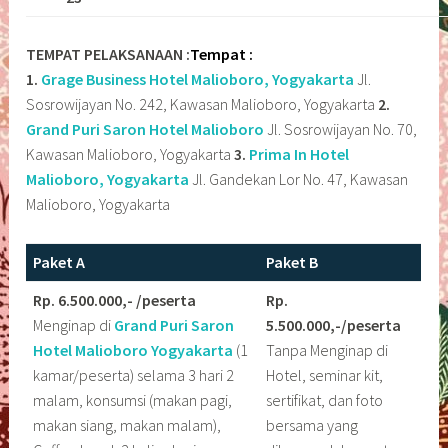
TEMPAT PELAKSANAAN :
Tempat :
1.
Grage Business Hotel Malioboro, Yogyakarta
Jl.
Sosrowijayan No. 242, Kawasan Malioboro, Yogyakarta
2.
Grand Puri Saron Hotel Malioboro
Jl. Sosrowijayan No. 70,
Kawasan Malioboro, Yogyakarta
3.
Prima In Hotel
Malioboro, Yogyakarta
Jl. Gandekan Lor No. 47, Kawasan
Malioboro, Yogyakarta
Paket A
Paket B
Rp. 6.500.000,- /peserta
Rp.
Menginap di
Grand Puri Saron
5.500.000,-/peserta
Hotel Malioboro
Yogyakarta
(1
Tanpa Menginap di
kamar/peserta) selama 3 hari 2
Hotel, seminar kit,
malam, konsumsi (makan pagi,
sertifikat, dan foto
makan siang, makan malam),
bersama yang