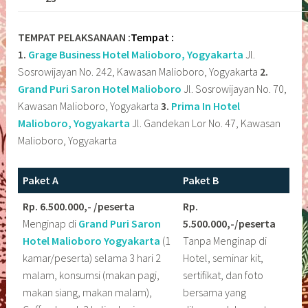
TEMPAT PELAKSANAAN :
Tempat :
1.
Grage Business Hotel Malioboro, Yogyakarta
Jl.
Sosrowijayan No. 242, Kawasan Malioboro, Yogyakarta
2.
Grand Puri Saron Hotel Malioboro
Jl. Sosrowijayan No. 70,
Kawasan Malioboro, Yogyakarta
3.
Prima In Hotel
Malioboro, Yogyakarta
Jl. Gandekan Lor No. 47, Kawasan
Malioboro, Yogyakarta
Paket A
Paket B
Rp. 6.500.000,- /peserta
Rp.
Menginap di
Grand Puri Saron
5.500.000,-/peserta
Hotel Malioboro
Yogyakarta
(1
Tanpa Menginap di
kamar/peserta) selama 3 hari 2
Hotel, seminar kit,
malam, konsumsi (makan pagi,
sertifikat, dan foto
makan siang, makan malam),
bersama yang