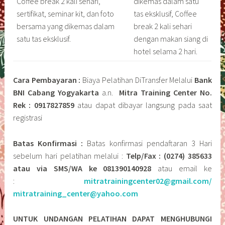
Coffee break 2 kali sehari,
dikemas dalam satu
sertifikat, seminar kit, dan foto
tas eksklusif, Coffee
bersama yang dikemas dalam
break 2 kali sehari
satu tas eksklusif.
dengan makan siang di
hotel selama 2 hari.
Cara Pembayaran :
Biaya Pelatihan DiTransfer Melalui
Bank
BNI Cabang Yogyakarta
a.n.
Mitra Training Center No.
Rek : 0917827859
atau dapat dibayar langsung pada saat
registrasi
Batas Konfirmasi :
Batas konfirmasi pendaftaran 3 Hari
sebelum hari pelatihan melalui :
Telp/Fax : (0274) 385633
atau via SMS/WA ke 081390140928
atau email ke
:
mitratrainingcenter02@gmail.com/
mitratraining_center@yahoo.com
UNTUK UNDANGAN PELATIHAN DAPAT MENGHUBUNGI