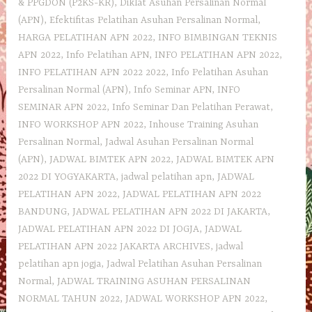
& PPGDON (P2KS-KR)
,
Diklat Asuhan Persalinan Normal
(APN)
,
Efektifitas Pelatihan Asuhan Persalinan Normal
,
HARGA PELATIHAN APN 2022
,
INFO BIMBINGAN TEKNIS
APN 2022
,
Info Pelatihan APN
,
INFO PELATIHAN APN 2022
,
INFO PELATIHAN APN 2022 2022
,
Info Pelatihan Asuhan
Persalinan Normal (APN)
,
Info Seminar APN
,
INFO
SEMINAR APN 2022
,
Info Seminar Dan Pelatihan Perawat
,
INFO WORKSHOP APN 2022
,
Inhouse Training Asuhan
Persalinan Normal
,
Jadwal Asuhan Persalinan Normal
(APN)
,
JADWAL BIMTEK APN 2022
,
JADWAL BIMTEK APN
2022 DI YOGYAKARTA
,
jadwal pelatihan apn
,
JADWAL
PELATIHAN APN 2022
,
JADWAL PELATIHAN APN 2022
BANDUNG
,
JADWAL PELATIHAN APN 2022 DI JAKARTA
,
JADWAL PELATIHAN APN 2022 DI JOGJA
,
JADWAL
PELATIHAN APN 2022 JAKARTA ARCHIVES
,
jadwal
pelatihan apn jogja
,
Jadwal Pelatihan Asuhan Persalinan
Normal
,
JADWAL TRAINING ASUHAN PERSALINAN
NORMAL TAHUN 2022
,
JADWAL WORKSHOP APN 2022
,