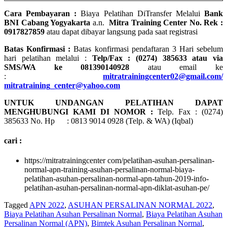
Cara Pembayaran :
Biaya Pelatihan DiTransfer Melalui
Bank
BNI Cabang Yogyakarta
a.n.
Mitra Training Center No. Rek :
0917827859
atau dapat dibayar langsung pada saat registrasi
Batas Konfirmasi :
Batas konfirmasi pendaftaran 3 Hari sebelum
hari pelatihan melalui :
Telp/Fax : (0274) 385633 atau via
SMS/WA ke 081390140928
atau email ke
:
mitratrainingcenter02@gmail.com/
mitratraining_center@yahoo.com
UNTUK UNDANGAN PELATIHAN DAPAT
MENGHUBUNGI KAMI DI NOMOR :
Telp. Fax : (0274)
385633 No. Hp : 0813 9014 0928 (Telp. & WA) (Iqbal)
cari :
https://mitratrainingcenter com/pelatihan-asuhan-persalinan-
normal-apn-training-asuhan-persalinan-normal-biaya-
pelatihan-asuhan-persalinan-normal-apn-tahun-2019-info-
pelatihan-asuhan-persalinan-normal-apn-diklat-asuhan-pe/
Tagged
APN 2022
,
ASUHAN PERSALINAN NORMAL 2022
,
Biaya Pelatihan Asuhan Persalinan Normal
,
Biaya Pelatihan Asuhan
Persalinan Normal (APN)
,
Bimtek Asuhan Persalinan Normal
,