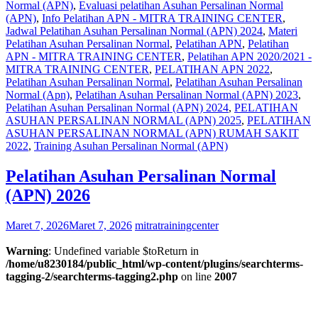
Normal (APN)
,
Evaluasi pelatihan Asuhan Persalinan Normal
(APN)
,
Info Pelatihan APN - MITRA TRAINING CENTER
,
Jadwal Pelatihan Asuhan Persalinan Normal (APN) 2024
,
Materi
Pelatihan Asuhan Persalinan Normal
,
Pelatihan APN
,
Pelatihan
APN - MITRA TRAINING CENTER
,
Pelatihan APN 2020/2021 -
MITRA TRAINING CENTER
,
PELATIHAN APN 2022
,
Pelatihan Asuhan Persalinan Normal
,
Pelatihan Asuhan Persalinan
Normal (Apn)
,
Pelatihan Asuhan Persalinan Normal (APN) 2023
,
Pelatihan Asuhan Persalinan Normal (APN) 2024
,
PELATIHAN
ASUHAN PERSALINAN NORMAL (APN) 2025
,
PELATIHAN
ASUHAN PERSALINAN NORMAL (APN) RUMAH SAKIT
2022
,
Training Asuhan Persalinan Normal (APN)
Pelatihan Asuhan Persalinan Normal
(APN) 2026
Maret 7, 2026
Maret 7, 2026
mitratrainingcenter
Warning
: Undefined variable $toReturn in
/home/u8230184/public_html/wp-content/plugins/searchterms-
tagging-2/searchterms-tagging2.php
on line
2007