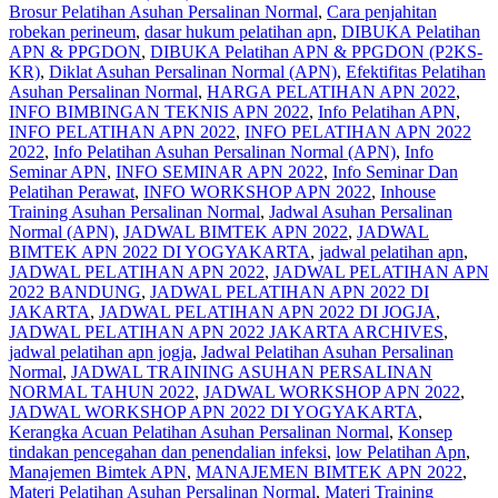
Brosur Pelatihan Asuhan Persalinan Normal
,
Cara penjahitan
robekan perineum
,
dasar hukum pelatihan apn
,
DIBUKA Pelatihan
APN & PPGDON
,
DIBUKA Pelatihan APN & PPGDON (P2KS-
KR)
,
Diklat Asuhan Persalinan Normal (APN)
,
Efektifitas Pelatihan
Asuhan Persalinan Normal
,
HARGA PELATIHAN APN 2022
,
INFO BIMBINGAN TEKNIS APN 2022
,
Info Pelatihan APN
,
INFO PELATIHAN APN 2022
,
INFO PELATIHAN APN 2022
2022
,
Info Pelatihan Asuhan Persalinan Normal (APN)
,
Info
Seminar APN
,
INFO SEMINAR APN 2022
,
Info Seminar Dan
Pelatihan Perawat
,
INFO WORKSHOP APN 2022
,
Inhouse
Training Asuhan Persalinan Normal
,
Jadwal Asuhan Persalinan
Normal (APN)
,
JADWAL BIMTEK APN 2022
,
JADWAL
BIMTEK APN 2022 DI YOGYAKARTA
,
jadwal pelatihan apn
,
JADWAL PELATIHAN APN 2022
,
JADWAL PELATIHAN APN
2022 BANDUNG
,
JADWAL PELATIHAN APN 2022 DI
JAKARTA
,
JADWAL PELATIHAN APN 2022 DI JOGJA
,
JADWAL PELATIHAN APN 2022 JAKARTA ARCHIVES
,
jadwal pelatihan apn jogja
,
Jadwal Pelatihan Asuhan Persalinan
Normal
,
JADWAL TRAINING ASUHAN PERSALINAN
NORMAL TAHUN 2022
,
JADWAL WORKSHOP APN 2022
,
JADWAL WORKSHOP APN 2022 DI YOGYAKARTA
,
Kerangka Acuan Pelatihan Asuhan Persalinan Normal
,
Konsep
tindakan pencegahan dan penendalian infeksi
,
low Pelatihan Apn
,
Manajemen Bimtek APN
,
MANAJEMEN BIMTEK APN 2022
,
Materi Pelatihan Asuhan Persalinan Normal
,
Materi Training