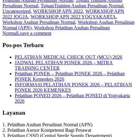
Pelatihan Asuhan Persalinan Normal
,
Tujuan Training Asuhan
Persalinan Normal
,
TujuanTraining Asuhan Persalinan Normal
,
Uncategorized
,
WORKSHOP APN 2022
,
WORKSHOP APN
2022 JOGJA
,
WORKSHOP APN 2022 YOGYAKARTA
,
Workshop Asuhan Persalinan Normal
,
Workshop Asuhan Persalinan
Normal (APN)
,
Workshop Pelatihan Asuhan Persalinan
Normal
Leave a comment
Pos-pos Terbaru
PELATIHAN MEDICAL CHECK OUT (MCU) 2026
JADWAL PELATIHAN PONEK 2026 – MITRA
TRAINING CENTER
Pelatihan PONEK – Pelatihan PONEK 2026 – Pelatihan
PONEK Kemenkes 2026
INFORMASI PELATIHAN PONEK 2026 – PELATIHAN
PONEK 2026 KEMENKES
Pelatihan PONED 2026 – Pelatihan PONED di Yogyakarta
2026
Layanan
1. Pelatihan Asuhan Persalinan Normal (APN)
2. Pelatihan Asesor Kompetensi Bagi Perawat
3. Pelatihan CSSD (Central Sterile Supply Departement)