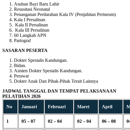
Asuhan Bayi Baru Lahir
Resusitasi Neonatal
Penanganan Perdarahan Kala IV (Penjahitan Perineum)
Kala I Persalinan
Kala II Persalinan
Kala III Persalinan
60 Langkah APN
Partograf
SASARAN PESERTA
Dokter Spesialis Kandungan.
Bidan.
Asisten Dokter Spesialis Kandungan.
Perawat
Dokter Anak Dan Pihak-Pihak Terait Lainnya
JADWAL TANGGAL DAN TEMPAT PELAKSANAAN
PELATIHAN 2026
No
Januari
Februari
Maret
April
M
1
05 – 07
02 – 04
02 – 04
06 – 08
0