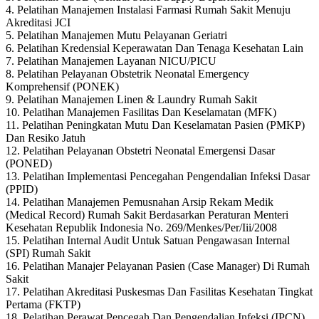
4. Pelatihan Manajemen Instalasi Farmasi Rumah Sakit Menuju
Akreditasi JCI
5. Pelatihan Manajemen Mutu Pelayanan Geriatri
6. Pelatihan Kredensial Keperawatan Dan Tenaga Kesehatan Lain
7. Pelatihan Manajemen Layanan NICU/PICU
8. Pelatihan Pelayanan Obstetrik Neonatal Emergency
Komprehensif (PONEK)
9. Pelatihan Manajemen Linen & Laundry Rumah Sakit
10. Pelatihan Manajemen Fasilitas Dan Keselamatan (MFK)
11. Pelatihan Peningkatan Mutu Dan Keselamatan Pasien (PMKP)
Dan Resiko Jatuh
12. Pelatihan Pelayanan Obstetri Neonatal Emergensi Dasar
(PONED)
13. Pelatihan Implementasi Pencegahan Pengendalian Infeksi Dasar
(PPID)
14. Pelatihan Manajemen Pemusnahan Arsip Rekam Medik
(Medical Record) Rumah Sakit Berdasarkan Peraturan Menteri
Kesehatan Republik Indonesia No. 269/Menkes/Per/Iii/2008
15. Pelatihan Internal Audit Untuk Satuan Pengawasan Internal
(SPI) Rumah Sakit
16. Pelatihan Manajer Pelayanan Pasien (Case Manager) Di Rumah
Sakit
17. Pelatihan Akreditasi Puskesmas Dan Fasilitas Kesehatan Tingkat
Pertama (FKTP)
18. Pelatihan Perawat Pencegah Dan Pengendalian Infeksi (IPCN)