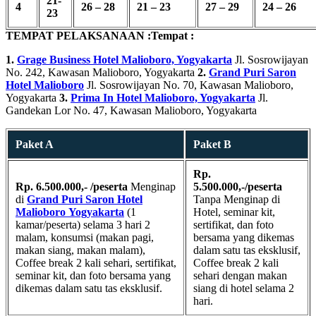
21-
4
26 – 28
21 – 23
27 – 29
24 – 26
23
TEMPAT PELAKSANAAN :
Tempat :
1.
Grage Business Hotel Malioboro, Yogyakarta
Jl. Sosrowijayan
No. 242, Kawasan Malioboro, Yogyakarta
2.
Grand Puri Saron
Hotel Malioboro
Jl. Sosrowijayan No. 70, Kawasan Malioboro,
Yogyakarta
3.
Prima In Hotel Malioboro, Yogyakarta
Jl.
Gandekan Lor No. 47, Kawasan Malioboro, Yogyakarta
Paket A
Paket B
Rp.
Rp. 6.500.000,- /peserta
Menginap
5.500.000,-/peserta
di
Grand Puri Saron Hotel
Tanpa Menginap di
Malioboro
Yogyakarta
(1
Hotel, seminar kit,
kamar/peserta) selama 3 hari 2
sertifikat, dan foto
malam, konsumsi (makan pagi,
bersama yang dikemas
makan siang, makan malam),
dalam satu tas eksklusif,
Coffee break 2 kali sehari, sertifikat,
Coffee break 2 kali
seminar kit, dan foto bersama yang
sehari dengan makan
dikemas dalam satu tas eksklusif.
siang di hotel selama 2
hari.