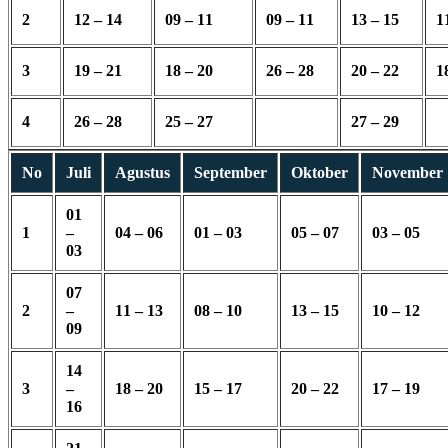
2
12 – 14
09 – 11
09 – 11
13 – 15
1
3
19 – 21
18 – 20
26 – 28
20 – 22
1
4
26 – 28
25 – 27
27 – 29
No
Juli
Agustus
September
Oktober
November
01
1
–
04 – 06
01 – 03
05 – 07
03 – 05
03
07
2
–
11 – 13
08 – 10
13 – 15
10 – 12
09
14
3
–
18 – 20
15 – 17
20 – 22
17 – 19
16