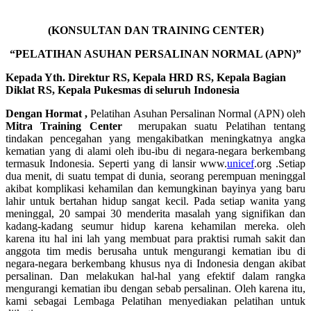
(KONSULTAN DAN TRAINING CENTER)
“PELATIHAN ASUHAN PERSALINAN NORMAL (APN)”
Kepada Yth. Direktur RS, Kepala HRD RS, Kepala Bagian
Diklat RS, Kepala Pukesmas di seluruh Indonesia
Dengan Hormat ,
Pelatihan Asuhan Persalinan Normal (APN) oleh
Mitra Training Center
merupakan suatu Pelatihan tentang
tindakan pencegahan yang mengakibatkan meningkatnya angka
kematian yang di alami oleh ibu-ibu di negara-negara berkembang
termasuk Indonesia. Seperti yang di lansir www.
unicef
.org .Setiap
dua menit, di suatu tempat di dunia, seorang perempuan meninggal
akibat komplikasi kehamilan dan kemungkinan bayinya yang baru
lahir untuk bertahan hidup sangat kecil. Pada setiap wanita yang
meninggal, 20 sampai 30 menderita masalah yang signifikan dan
kadang-kadang seumur hidup karena kehamilan mereka. oleh
karena itu hal ini lah yang membuat para praktisi rumah sakit dan
anggota tim medis berusaha untuk mengurangi kematian ibu di
negara-negara berkembang khusus nya di Indonesia dengan akibat
persalinan. Dan melakukan hal-hal yang efektif dalam rangka
mengurangi kematian ibu dengan sebab persalinan. Oleh karena itu,
kami sebagai Lembaga Pelatihan menyediakan pelatihan untuk