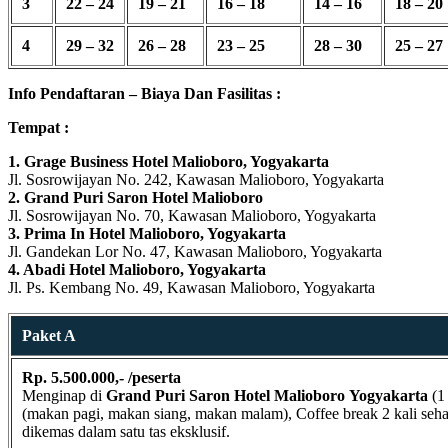
3
22 – 24
19 – 21
16 – 18
14 – 16
18 – 20
4
29 – 32
26 – 28
23 – 25
28 – 30
25 – 27
Info Pendaftaran – Biaya Dan Fasilitas :
Tempat :
1. Grage Business Hotel Malioboro, Yogyakarta
Jl. Sosrowijayan No. 242, Kawasan Malioboro, Yogyakarta
2. Grand Puri Saron Hotel Malioboro
Jl. Sosrowijayan No. 70, Kawasan Malioboro, Yogyakarta
3. Prima In Hotel Malioboro, Yogyakarta
Jl. Gandekan Lor No. 47, Kawasan Malioboro, Yogyakarta
4. Abadi Hotel Malioboro, Yogyakarta
Jl. Ps. Kembang No. 49, Kawasan Malioboro, Yogyakarta
Paket A
Rp. 5.500.000,- /peserta
Menginap di
Grand Puri Saron Hotel Malioboro
Yogyakarta
(1 
(makan pagi, makan siang, makan malam), Coffee break 2 kali sehari
dikemas dalam satu tas eksklusif.