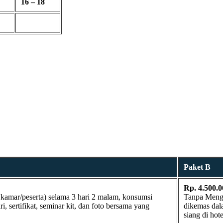
16 – 18
Paket B
Rp. 4.500.0
kamar/peserta) selama 3 hari 2 malam, konsumsi
Tanpa Mengin
, sertifikat, seminar kit, dan foto bersama yang
dikemas dala
siang di hote