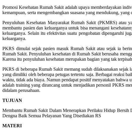
Promosi Kesehatan Rumah Sakit adalah upaya memberdayakan indivi
kemampuan, serta mengembangkan suasana yang mendukung, yang dilak
Penyuluhan Kesehatan Masyarakat Rumah Sakit (PKMRS) atau ya
membantu pasien dan keluarganya untuk bisa menangani kesehatanny
keluarganya. Selain itu efektivitas suatu pengobatan dipengaruhi ju
keluarganya.
PKRS dimulai sejak pasien masuk Rumah Sakit atau sejak ia beri
Rumah Sakit. Penyuluhan kesehatan di Rumah Sakit berusaha menggug
Karena itu penyuluhan kesehatan merupakan bagian yang tak terpisa
PKRS di beberapa Rumah Sakit memang sudah dilaksanakan sejak lama
yang dimiliki oleh beberapa petugas tertentu saja. Berbagai reaksi 
waktu, tidak ada biaya. Namun pendapat positif menyatakan bahwa
adalah training yang dirancang untuk menjadikan personil PKRS me
didalam perusahaan.
TUJUAN
Membantu Rumah Sakit Dalam Menerapkan Perilaku Hidup Bersih Da
Dengna Baik Semua Pelayanan Yang Disediakan RS
MATERI