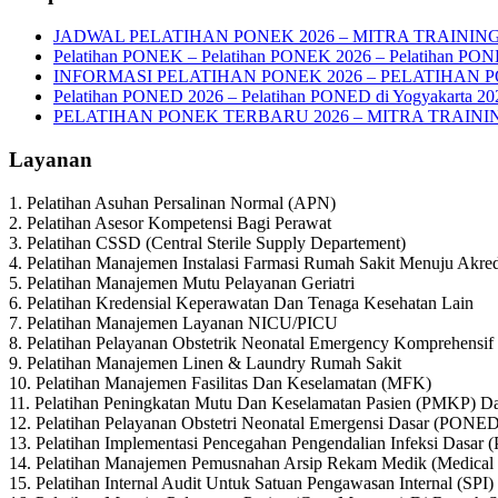
JADWAL PELATIHAN PONEK 2026 – MITRA TRAININ
Pelatihan PONEK – Pelatihan PONEK 2026 – Pelatihan PO
INFORMASI PELATIHAN PONEK 2026 – PELATIHAN 
Pelatihan PONED 2026 – Pelatihan PONED di Yogyakarta 20
PELATIHAN PONEK TERBARU 2026 – MITRA TRAIN
Layanan
1. Pelatihan Asuhan Persalinan Normal (APN)
2. Pelatihan Asesor Kompetensi Bagi Perawat
3. Pelatihan CSSD (Central Sterile Supply Departement)
4. Pelatihan Manajemen Instalasi Farmasi Rumah Sakit Menuju Akred
5. Pelatihan Manajemen Mutu Pelayanan Geriatri
6. Pelatihan Kredensial Keperawatan Dan Tenaga Kesehatan Lain
7. Pelatihan Manajemen Layanan NICU/PICU
8. Pelatihan Pelayanan Obstetrik Neonatal Emergency Komprehens
9. Pelatihan Manajemen Linen & Laundry Rumah Sakit
10. Pelatihan Manajemen Fasilitas Dan Keselamatan (MFK)
11. Pelatihan Peningkatan Mutu Dan Keselamatan Pasien (PMKP) Da
12. Pelatihan Pelayanan Obstetri Neonatal Emergensi Dasar (PONE
13. Pelatihan Implementasi Pencegahan Pengendalian Infeksi Dasar 
14. Pelatihan Manajemen Pemusnahan Arsip Rekam Medik (Medical R
15. Pelatihan Internal Audit Untuk Satuan Pengawasan Internal (SPI