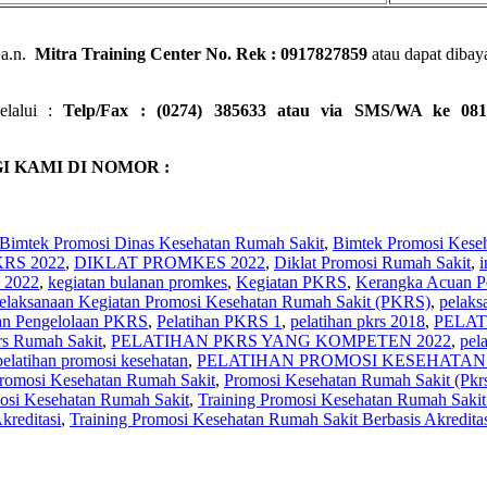
a.n.
Mitra Training Center No. Rek : 0917827859
atau dapat dibaya
elalui :
Telp/Fax : (0274) 385633 atau via SMS/WA ke 081
 KAMI DI NOMOR :
Bimtek Promosi Dinas Kesehatan Rumah Sakit
,
Bimtek Promosi Kese
RS 2022
,
DIKLAT PROMKES 2022
,
Diklat Promosi Rumah Sakit
,
i
2022
,
kegiatan bulanan promkes
,
Kegiatan PKRS
,
Kerangka Acuan P
elaksanaan Kegiatan Promosi Kesehatan Rumah Sakit (PKRS)
,
pelaks
han Pengelolaan PKRS
,
Pelatihan PKRS 1
,
pelatihan pkrs 2018
,
PELAT
rs Rumah Sakit
,
PELATIHAN PKRS YANG KOMPETEN 2022
,
pel
pelatihan promosi kesehatan
,
PELATIHAN PROMOSI KESEHATAN 
romosi Kesehatan Rumah Sakit
,
Promosi Kesehatan Rumah Sakit (Pkr
osi Kesehatan Rumah Sakit
,
Training Promosi Kesehatan Rumah Saki
kreditasi
,
Training Promosi Kesehatan Rumah Sakit Berbasis Akredit