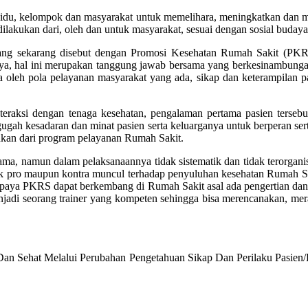
du, kelompok dan masyarakat untuk memelihara, meningkatkan dan me
ukan dari, oleh dan untuk masyarakat, sesuai dengan sosial budaya 
ng sekarang disebut dengan Promosi Kesehatan Rumah Sakit (PKRS
a, hal ini merupakan tanggung jawab bersama yang berkesinambungan 
ga oleh pola pelayanan masyarakat yang ada, sikap dan keterampilan p
nteraksi dengan tenaga kesehatan, pengalaman pertama pasien terse
ah kesadaran dan minat pasien serta keluarganya untuk berperan ser
hkan dari program pelayanan Rumah Sakit.
, namun dalam pelaksanaannya tidak sistematik dan tidak terorganis
baik pro maupun kontra muncul terhadap penyuluhan kesehatan Rumah Sa
 upaya PKRS dapat berkembang di Rumah Sakit asal ada pengertian da
njadi seorang trainer yang kompeten sehingga bisa merencanakan, m
n Sehat Melalui Perubahan Pengetahuan Sikap Dan Perilaku Pasien