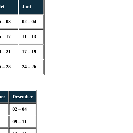
ei
Juni
6 – 08
02 – 04
5 – 17
11 – 13
9 – 21
17 – 19
6 – 28
24 – 26
ber
Desember
02 – 04
09 – 11