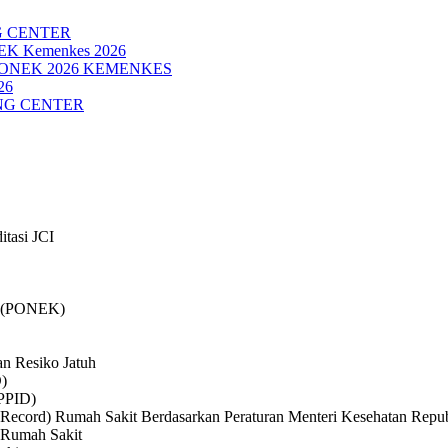
G CENTER
NEK Kemenkes 2026
PONEK 2026 KEMENKES
26
ING CENTER
itasi JCI
if (PONEK)
n Resiko Jatuh
D)
(PPID)
ecord) Rumah Sakit Berdasarkan Peraturan Menteri Kesehatan Republ
) Rumah Sakit