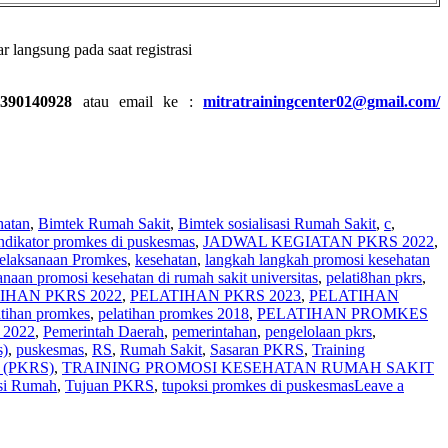
r langsung pada saat registrasi
390140928
atau email ke :
mitratrainingcenter02@gmail.com/
hatan
,
Bimtek Rumah Sakit
,
Bimtek sosialisasi Rumah Sakit
,
c
,
ndikator promkes di puskesmas
,
JADWAL KEGIATAN PKRS 2022
,
elaksanaan Promkes
,
kesehatan
,
langkah langkah promosi kesehatan
anaan promosi kesehatan di rumah sakit universitas
,
pelati8han pkrs
,
IHAN PKRS 2022
,
PELATIHAN PKRS 2023
,
PELATIHAN
atihan promkes
,
pelatihan promkes 2018
,
PELATIHAN PROMKES
2022
,
Pemerintah Daerah
,
pemerintahan
,
pengelolaan pkrs
,
s)
,
puskesmas
,
RS
,
Rumah Sakit
,
Sasaran PKRS
,
Training
t (PKRS)
,
TRAINING PROMOSI KESEHATAN RUMAH SAKIT
asi Rumah
,
Tujuan PKRS
,
tupoksi promkes di puskesmas
Leave a