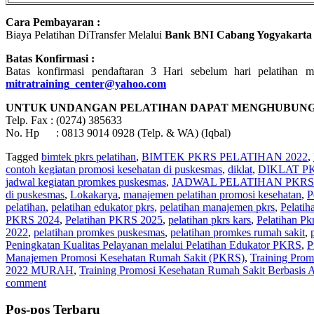
Cara Pembayaran :
Biaya Pelatihan DiTransfer Melalui
Bank BNI Cabang Yogyakarta
Batas Konfirmasi :
Batas konfirmasi pendaftaran 3 Hari sebelum hari pelatihan m
mitratraining_center@yahoo.com
UNTUK UNDANGAN PELATIHAN DAPAT MENGHUBUNGI
Telp. Fax : (0274) 385633
No. Hp : 0813 9014 0928 (Telp. & WA) (Iqbal)
Tagged
bimtek pkrs pelatihan
,
BIMTEK PKRS PELATIHAN 2022
,
contoh kegiatan promosi kesehatan di puskesmas
,
diklat
,
DIKLAT PK
jadwal kegiatan promkes puskesmas
,
JADWAL PELATIHAN PKRS 
di puskesmas
,
Lokakarya
,
manajemen pelatihan promosi kesehatan
,
P
pelatihan
,
pelatihan edukator pkrs
,
pelatihan manajemen pkrs
,
Pelati
PKRS 2024
,
Pelatihan PKRS 2025
,
pelatihan pkrs kars
,
Pelatihan Pk
2022
,
pelatihan promkes puskesmas
,
pelatihan promkes rumah sakit
,
Peningkatan Kualitas Pelayanan melalui Pelatihan Edukator PKRS
,
P
Manajemen Promosi Kesehatan Rumah Sakit (PKRS)
,
Training Prom
2022 MURAH
,
Training Promosi Kesehatan Rumah Sakit Berbasis A
comment
Pos-pos Terbaru