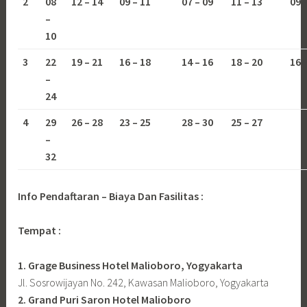
2
08
12 – 14
09 – 11
07 – 09
11 – 13
09 
–
10
3
22
19 – 21
16 – 18
14 – 16
18 – 20
16 
–
24
4
29
26 – 28
23 – 25
28 – 30
25 – 27
–
32
Info Pendaftaran – Biaya Dan Fasilitas :
Tempat :
1. Grage Business Hotel Malioboro, Yogyakarta
Jl. Sosrowijayan No. 242, Kawasan Malioboro, Yogyakarta
2. Grand Puri Saron Hotel Malioboro