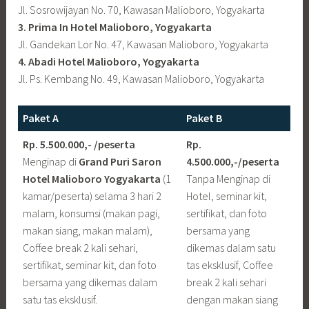
Jl. Sosrowijayan No. 70, Kawasan Malioboro, Yogyakarta
3. Prima In Hotel Malioboro, Yogyakarta
Jl. Gandekan Lor No. 47, Kawasan Malioboro, Yogyakarta
4. Abadi Hotel Malioboro, Yogyakarta
Jl. Ps. Kembang No. 49, Kawasan Malioboro, Yogyakarta
Paket A
Paket B
Rp. 5.500.000,- /peserta
Rp.
Menginap di
Grand Puri Saron
4.500.000,-/peserta
Hotel Malioboro
Yogyakarta
(1
Tanpa Menginap di
kamar/peserta) selama 3 hari 2
Hotel, seminar kit,
malam, konsumsi (makan pagi,
sertifikat, dan foto
makan siang, makan malam),
bersama yang
Coffee break 2 kali sehari,
dikemas dalam satu
sertifikat, seminar kit, dan foto
tas eksklusif, Coffee
bersama yang dikemas dalam
break 2 kali sehari
satu tas eksklusif.
dengan makan siang