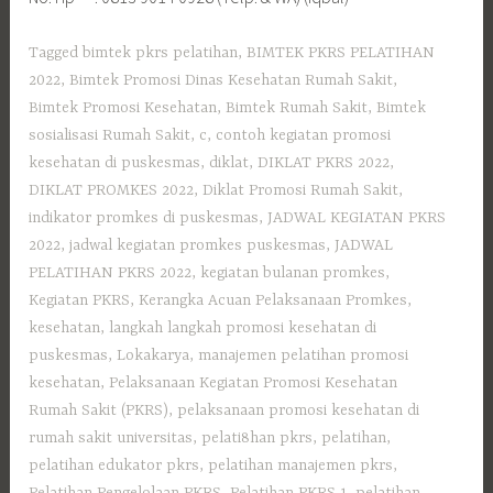
Tagged
bimtek pkrs pelatihan
,
BIMTEK PKRS PELATIHAN
2022
,
Bimtek Promosi Dinas Kesehatan Rumah Sakit
,
Bimtek Promosi Kesehatan
,
Bimtek Rumah Sakit
,
Bimtek
sosialisasi Rumah Sakit
,
c
,
contoh kegiatan promosi
kesehatan di puskesmas
,
diklat
,
DIKLAT PKRS 2022
,
DIKLAT PROMKES 2022
,
Diklat Promosi Rumah Sakit
,
indikator promkes di puskesmas
,
JADWAL KEGIATAN PKRS
2022
,
jadwal kegiatan promkes puskesmas
,
JADWAL
PELATIHAN PKRS 2022
,
kegiatan bulanan promkes
,
Kegiatan PKRS
,
Kerangka Acuan Pelaksanaan Promkes
,
kesehatan
,
langkah langkah promosi kesehatan di
puskesmas
,
Lokakarya
,
manajemen pelatihan promosi
kesehatan
,
Pelaksanaan Kegiatan Promosi Kesehatan
Rumah Sakit (PKRS)
,
pelaksanaan promosi kesehatan di
rumah sakit universitas
,
pelati8han pkrs
,
pelatihan
,
pelatihan edukator pkrs
,
pelatihan manajemen pkrs
,
Pelatihan Pengelolaan PKRS
,
Pelatihan PKRS 1
,
pelatihan