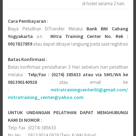
di hotel selama 2 hari.
Cara Pembayaran :
Biaya Pelatihan DiTransfer Melalui
Bank BNI Cabang
Yogyakarta
a.n.
Mitra Training Center No. Rek :
0917827859
atau dapat dibayar langsung pada saat registrasi
Batas Konfirmasi :
Batas konfirmasi pendaftaran 3 Hari sebelum hari pelatihan
melalui :
Telp/Fax : (0274) 385633 atau via SMS/WA ke
081390140928
atau email ke
:
mitratrainingcenter02@gmail.com/
mitratraining_center@yahoo.com
UNTUK UNDANGAN PELATIHAN DAPAT MENGHUBUNGI
KAMI DI NOMOR :
Telp. Fax : (0274) 385633
No. Hp : 0813 9014 0928 (Telp. & WA) (Iqbal)