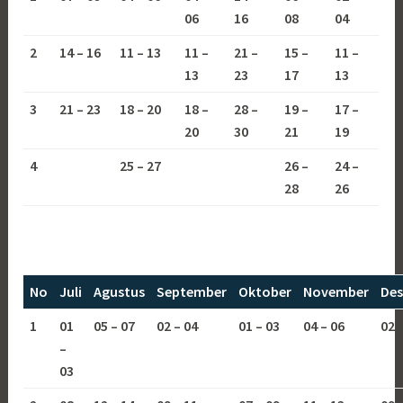
06
16
08
04
2
14 – 16
11 – 13
11 –
21 –
15 –
11 –
13
23
17
13
3
21 – 23
18 – 20
18 –
28 –
19 –
17 –
20
30
21
19
4
25 – 27
26 –
24 –
28
26
No
Juli
Agustus
September
Oktober
November
De
1
01
05 – 07
02 – 04
01 – 03
04 – 06
02 
–
03