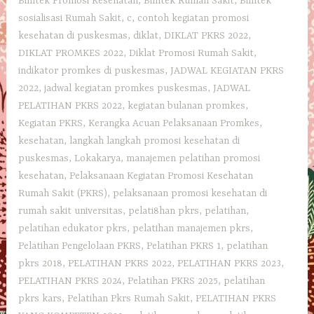
Bimtek Promosi Kesehatan
,
Bimtek Rumah Sakit
,
Bimtek
sosialisasi Rumah Sakit
,
c
,
contoh kegiatan promosi
kesehatan di puskesmas
,
diklat
,
DIKLAT PKRS 2022
,
DIKLAT PROMKES 2022
,
Diklat Promosi Rumah Sakit
,
indikator promkes di puskesmas
,
JADWAL KEGIATAN PKRS
2022
,
jadwal kegiatan promkes puskesmas
,
JADWAL
PELATIHAN PKRS 2022
,
kegiatan bulanan promkes
,
Kegiatan PKRS
,
Kerangka Acuan Pelaksanaan Promkes
,
kesehatan
,
langkah langkah promosi kesehatan di
puskesmas
,
Lokakarya
,
manajemen pelatihan promosi
kesehatan
,
Pelaksanaan Kegiatan Promosi Kesehatan
Rumah Sakit (PKRS)
,
pelaksanaan promosi kesehatan di
rumah sakit universitas
,
pelati8han pkrs
,
pelatihan
,
pelatihan edukator pkrs
,
pelatihan manajemen pkrs
,
Pelatihan Pengelolaan PKRS
,
Pelatihan PKRS 1
,
pelatihan
pkrs 2018
,
PELATIHAN PKRS 2022
,
PELATIHAN PKRS 2023
,
PELATIHAN PKRS 2024
,
Pelatihan PKRS 2025
,
pelatihan
pkrs kars
,
Pelatihan Pkrs Rumah Sakit
,
PELATIHAN PKRS