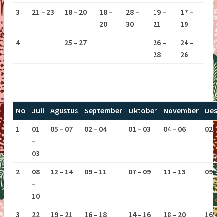
3
21 – 23
18 – 20
18 –
28 –
19 –
17 –
20
30
21
19
4
25 – 27
26 –
24 –
28
26
No
Juli
Agustus
September
Oktober
November
De
1
01
05 – 07
02 – 04
01 – 03
04 – 06
02 
–
03
2
08
12 – 14
09 – 11
07 – 09
11 – 13
09 
–
10
3
22
19 – 21
16 – 18
14 – 16
18 – 20
16 