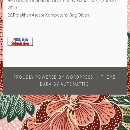
Berbasis Standar Nasional Akreditasi Rumah Sakit (SNARS)
2020
28.Pelatihan Asesor Kompetensi Bagi Bidan
PROUDLY POWERED BY WORDPRESS
|
THEME:
DARA BY
AUTOMATTIC
.