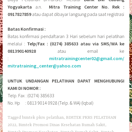
Yogyakarta
a.n.
Mitra Training Center No. Rek :
0917827859
atau dapat dibayar langsung pada saat registrasi
Batas Konfirmasi :
Batas konfirmasi pendaftaran 3 Hari sebelum hari pelatihan
melalui :
Telp/Fax : (0274) 385633 atau via SMS/WA ke
081390140928
atau email ke
:
mitratrainingcenter02@gmail.com/
mitratraining_center@yahoo.com
UNTUK UNDANGAN PELATIHAN DAPAT MENGHUBUNGI
KAMI DI NOMOR :
Telp. Fax : (0274) 385633
No. Hp : 0813 9014 0928 (Telp. & WA) (Iqbal)
Tagged
bimtek pkrs pelatihan
,
BIMTEK PKRS PELATIHAN
2022
,
Bimtek Promosi Dinas Kesehatan Rumah Sakit
,