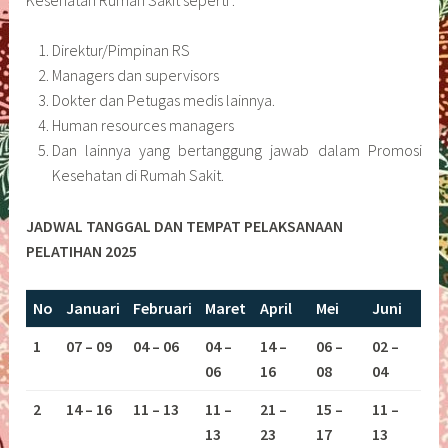
Direktur/Pimpinan RS
Managers dan supervisors
Dokter dan Petugas medis lainnya.
Human resources managers
Dan lainnya yang bertanggung jawab dalam Promosi
Kesehatan di Rumah Sakit.
JADWAL TANGGAL DAN TEMPAT PELAKSANAAN
PELATIHAN 2025
No
Januari
Februari
Maret
April
Mei
Juni
1
07 – 09
04 – 06
04 –
14 –
06 –
02 –
06
16
08
04
2
14 – 16
11 – 13
11 –
21 –
15 –
11 –
13
23
17
13