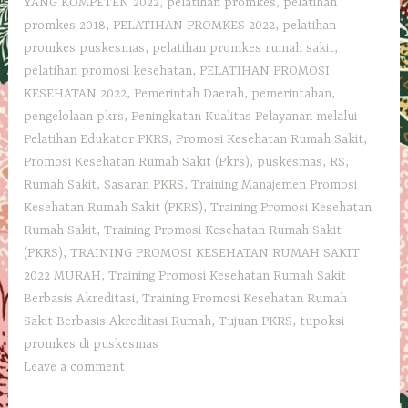
YANG KOMPETEN 2022
,
pelatihan promkes
,
pelatihan
promkes 2018
,
PELATIHAN PROMKES 2022
,
pelatihan
promkes puskesmas
,
pelatihan promkes rumah sakit
,
pelatihan promosi kesehatan
,
PELATIHAN PROMOSI
KESEHATAN 2022
,
Pemerintah Daerah
,
pemerintahan
,
pengelolaan pkrs
,
Peningkatan Kualitas Pelayanan melalui
Pelatihan Edukator PKRS
,
Promosi Kesehatan Rumah Sakit
,
Promosi Kesehatan Rumah Sakit (Pkrs)
,
puskesmas
,
RS
,
Rumah Sakit
,
Sasaran PKRS
,
Training Manajemen Promosi
Kesehatan Rumah Sakit (PKRS)
,
Training Promosi Kesehatan
Rumah Sakit
,
Training Promosi Kesehatan Rumah Sakit
(PKRS)
,
TRAINING PROMOSI KESEHATAN RUMAH SAKIT
2022 MURAH
,
Training Promosi Kesehatan Rumah Sakit
Berbasis Akreditasi
,
Training Promosi Kesehatan Rumah
Sakit Berbasis Akreditasi Rumah
,
Tujuan PKRS
,
tupoksi
promkes di puskesmas
Leave a comment