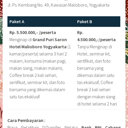
Jl. Ps. Kembang No. 49, Kawasan Malioboro, Yogyakarta
Paket A
Paket B
Rp. 5.500.000,- /peserta
Rp.
Menginap di
Grand Puri Saron
4.500.000,-/peserta
Hotel Malioboro
Yogyakarta
(1
Tanpa Menginap di
kamar/peserta) selama 3 hari 2
Hotel, seminar kit,
malam, konsumsi (makan pagi,
sertifikat, dan foto
makan siang, makan malam),
bersama yang
Coffee break 2 kali sehari,
dikemas dalam satu
sertifikat, seminar kit, dan foto
tas eksklusif, Coffee
bersama yang dikemas dalam
break 2 kali sehari
satu tas eksklusif.
dengan makan siang
di hotel selama 2 hari.
Cara Pembayaran :
Biaya Pelatihan DiTransfer Melalui
Bank BNI Cabang