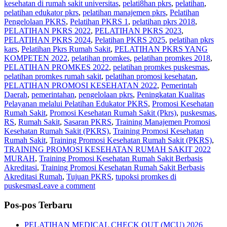
kesehatan di rumah sakit universitas
,
pelati8han pkrs
,
pelatihan
,
pelatihan edukator pkrs
,
pelatihan manajemen pkrs
,
Pelatihan
Pengelolaan PKRS
,
Pelatihan PKRS 1
,
pelatihan pkrs 2018
,
PELATIHAN PKRS 2022
,
PELATIHAN PKRS 2023
,
PELATIHAN PKRS 2024
,
Pelatihan PKRS 2025
,
pelatihan pkrs
kars
,
Pelatihan Pkrs Rumah Sakit
,
PELATIHAN PKRS YANG
KOMPETEN 2022
,
pelatihan promkes
,
pelatihan promkes 2018
,
PELATIHAN PROMKES 2022
,
pelatihan promkes puskesmas
,
pelatihan promkes rumah sakit
,
pelatihan promosi kesehatan
,
PELATIHAN PROMOSI KESEHATAN 2022
,
Pemerintah
Daerah
,
pemerintahan
,
pengelolaan pkrs
,
Peningkatan Kualitas
Pelayanan melalui Pelatihan Edukator PKRS
,
Promosi Kesehatan
Rumah Sakit
,
Promosi Kesehatan Rumah Sakit (Pkrs)
,
puskesmas
,
RS
,
Rumah Sakit
,
Sasaran PKRS
,
Training Manajemen Promosi
Kesehatan Rumah Sakit (PKRS)
,
Training Promosi Kesehatan
Rumah Sakit
,
Training Promosi Kesehatan Rumah Sakit (PKRS)
,
TRAINING PROMOSI KESEHATAN RUMAH SAKIT 2022
MURAH
,
Training Promosi Kesehatan Rumah Sakit Berbasis
Akreditasi
,
Training Promosi Kesehatan Rumah Sakit Berbasis
Akreditasi Rumah
,
Tujuan PKRS
,
tupoksi promkes di
puskesmas
Leave a comment
Pos-pos Terbaru
PELATIHAN MEDICAL CHECK OUT (MCU) 2026