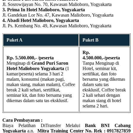
Jl. Sosrowijayan No. 70, Kawasan Malioboro, Yogyakarta
3. Prima In Hotel Malioboro, Yogyakarta
Jl. Gandekan Lor No. 47, Kawasan Malioboro, Yogyakarta
4. Abadi Hotel Malioboro, Yogyakarta
Jl. Ps. Kembang No. 49, Kawasan Malioboro, Yogyakarta
Paket A
Paket B
Rp.
Rp. 5.500.000,- /peserta
4.500.000,-/peserta
Menginap di
Grand Puri Saron
Tanpa Menginap di
Hotel Malioboro
Yogyakarta
(1
Hotel, seminar kit,
kamar/peserta) selama 3 hari 2
sertifikat, dan foto
malam, konsumsi (makan pagi,
bersama yang dikemas
makan siang, makan malam), Coffee
dalam satu tas
break 2 kali sehari, sertifikat,
eksklusif, Coffee break
seminar kit, dan foto bersama yang
2 kali sehari dengan
dikemas dalam satu tas eksklusif.
makan siang di hotel
selama 2 hari.
Cara Pembayaran :
Biaya Pelatihan DiTransfer Melalui
Bank BNI Cabang
Yogyakarta
a.n.
Mitra Training Center No. Rek : 0917827859