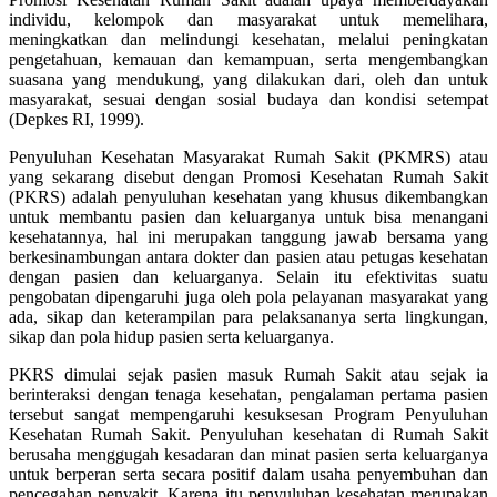
individu, kelompok dan masyarakat untuk memelihara,
meningkatkan dan melindungi kesehatan, melalui peningkatan
pengetahuan, kemauan dan kemampuan, serta mengembangkan
suasana yang mendukung, yang dilakukan dari, oleh dan untuk
masyarakat, sesuai dengan sosial budaya dan kondisi setempat
(Depkes RI, 1999).
Penyuluhan Kesehatan Masyarakat Rumah Sakit (PKMRS) atau
yang sekarang disebut dengan Promosi Kesehatan Rumah Sakit
(PKRS) adalah penyuluhan kesehatan yang khusus dikembangkan
untuk membantu pasien dan keluarganya untuk bisa menangani
kesehatannya, hal ini merupakan tanggung jawab bersama yang
berkesinambungan antara dokter dan pasien atau petugas kesehatan
dengan pasien dan keluarganya. Selain itu efektivitas suatu
pengobatan dipengaruhi juga oleh pola pelayanan masyarakat yang
ada, sikap dan keterampilan para pelaksananya serta lingkungan,
sikap dan pola hidup pasien serta keluarganya.
PKRS dimulai sejak pasien masuk Rumah Sakit atau sejak ia
berinteraksi dengan tenaga kesehatan, pengalaman pertama pasien
tersebut sangat mempengaruhi kesuksesan Program Penyuluhan
Kesehatan Rumah Sakit. Penyuluhan kesehatan di Rumah Sakit
berusaha menggugah kesadaran dan minat pasien serta keluarganya
untuk berperan serta secara positif dalam usaha penyembuhan dan
pencegahan penyakit. Karena itu penyuluhan kesehatan merupakan