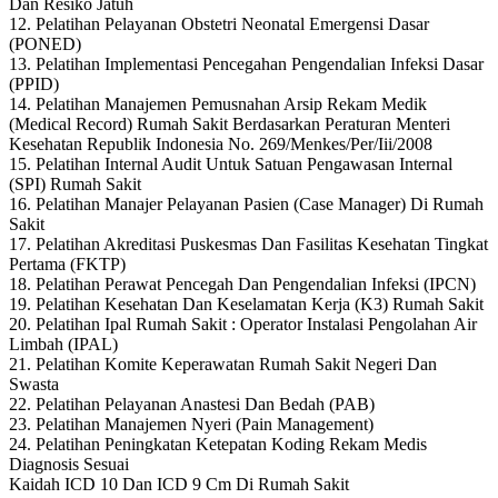
Dan Resiko Jatuh
12. Pelatihan Pelayanan Obstetri Neonatal Emergensi Dasar
(PONED)
13. Pelatihan Implementasi Pencegahan Pengendalian Infeksi Dasar
(PPID)
14. Pelatihan Manajemen Pemusnahan Arsip Rekam Medik
(Medical Record) Rumah Sakit Berdasarkan Peraturan Menteri
Kesehatan Republik Indonesia No. 269/Menkes/Per/Iii/2008
15. Pelatihan Internal Audit Untuk Satuan Pengawasan Internal
(SPI) Rumah Sakit
16. Pelatihan Manajer Pelayanan Pasien (Case Manager) Di Rumah
Sakit
17. Pelatihan Akreditasi Puskesmas Dan Fasilitas Kesehatan Tingkat
Pertama (FKTP)
18. Pelatihan Perawat Pencegah Dan Pengendalian Infeksi (IPCN)
19. Pelatihan Kesehatan Dan Keselamatan Kerja (K3) Rumah Sakit
20. Pelatihan Ipal Rumah Sakit : Operator Instalasi Pengolahan Air
Limbah (IPAL)
21. Pelatihan Komite Keperawatan Rumah Sakit Negeri Dan
Swasta
22. Pelatihan Pelayanan Anastesi Dan Bedah (PAB)
23. Pelatihan Manajemen Nyeri (Pain Management)
24. Pelatihan Peningkatan Ketepatan Koding Rekam Medis
Diagnosis Sesuai
Kaidah ICD 10 Dan ICD 9 Cm Di Rumah Sakit