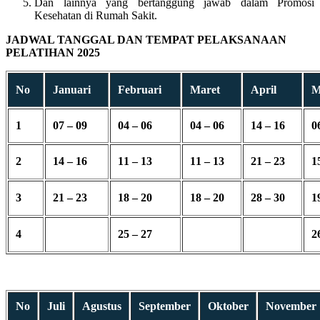
Dan lainnya yang bertanggung jawab dalam Promosi
Kesehatan di Rumah Sakit.
JADWAL TANGGAL DAN TEMPAT PELAKSANAAN
PELATIHAN 2025
No
Januari
Februari
Maret
April
M
1
07 – 09
04 – 06
04 – 06
14 – 16
0
2
14 – 16
11 – 13
11 – 13
21 – 23
1
3
21 – 23
18 – 20
18 – 20
28 – 30
1
4
25 – 27
2
No
Juli
Agustus
September
Oktober
November