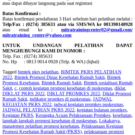
atau dapat dibayar langsung pada saat registrasi
Batas Konfirmasi :
Batas konfirmasi pendaftaran 3 Hari sebelum hari pelatihan melalui :
Telp/Fax : (0274) 385633 atau via SMS/WA ke 081390140928
atau email ke :
mitratrainingcenter02@gmail.com/
mitratraining_center@yahoo.com
UNTUK UNDANGAN PELATIHAN DAPAT
MENGHUBUNGI KAMI DI NOMOR :
Telp. Fax : (0274) 385633
No. Hp : 0813 9014 0928 (Telp. & WA) (Iqbal)
Tagged
bimtek pkrs pelatihan
,
BIMTEK PKRS PELATIHAN
2022
,
Bimtek Promosi Dinas Kesehatan Rumah Sakit
,
Bimtek
Promosi Kesehatan
,
Bimtek Rumah Sakit
,
Bimtek sosialisasi Rumah
Sakit
,
c
,
contoh kegiatan promosi kesehatan di puskesmas
,
diklat
,
DIKLAT PKRS 2022
,
DIKLAT PROMKES 2022
,
Diklat Promosi
Rumah Sakit
,
indikator promkes di puskesmas
,
JADWAL
KEGIATAN PKRS 2022
,
jadwal kegiatan promkes puskesmas
,
JADWAL PELATIHAN PKRS 2022
,
kegiatan bulanan promkes
,
Kegiatan PKRS
,
Kerangka Acuan Pelaksanaan Promkes
,
kesehatan
,
langkah langkah promosi kesehatan di puskesmas
,
Lokakarya
,
manajemen pelatihan promosi kesehatan
,
Pelaksanaan Kegiatan
Promosi Kesehatan Rumah Sakit (PKRS)
,
pelaksanaan promosi