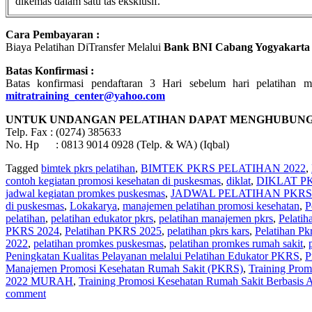
dikemas dalam satu tas eksklusif.
Cara Pembayaran :
Biaya Pelatihan DiTransfer Melalui
Bank BNI Cabang Yogyakarta
Batas Konfirmasi :
Batas konfirmasi pendaftaran 3 Hari sebelum hari pelatihan m
mitratraining_center@yahoo.com
UNTUK UNDANGAN PELATIHAN DAPAT MENGHUBUNGI
Telp. Fax : (0274) 385633
No. Hp : 0813 9014 0928 (Telp. & WA) (Iqbal)
Tagged
bimtek pkrs pelatihan
,
BIMTEK PKRS PELATIHAN 2022
,
contoh kegiatan promosi kesehatan di puskesmas
,
diklat
,
DIKLAT PK
jadwal kegiatan promkes puskesmas
,
JADWAL PELATIHAN PKRS 
di puskesmas
,
Lokakarya
,
manajemen pelatihan promosi kesehatan
,
P
pelatihan
,
pelatihan edukator pkrs
,
pelatihan manajemen pkrs
,
Pelati
PKRS 2024
,
Pelatihan PKRS 2025
,
pelatihan pkrs kars
,
Pelatihan Pk
2022
,
pelatihan promkes puskesmas
,
pelatihan promkes rumah sakit
,
Peningkatan Kualitas Pelayanan melalui Pelatihan Edukator PKRS
,
P
Manajemen Promosi Kesehatan Rumah Sakit (PKRS)
,
Training Prom
2022 MURAH
,
Training Promosi Kesehatan Rumah Sakit Berbasis A
comment