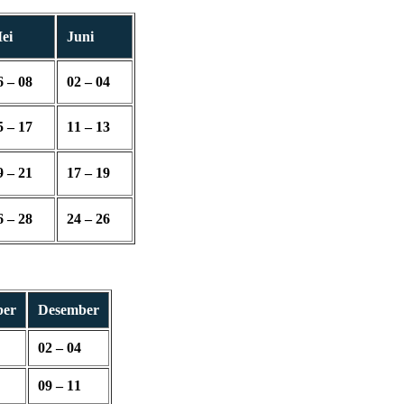
ei
Juni
6 – 08
02 – 04
5 – 17
11 – 13
9 – 21
17 – 19
6 – 28
24 – 26
ber
Desember
02 – 04
09 – 11