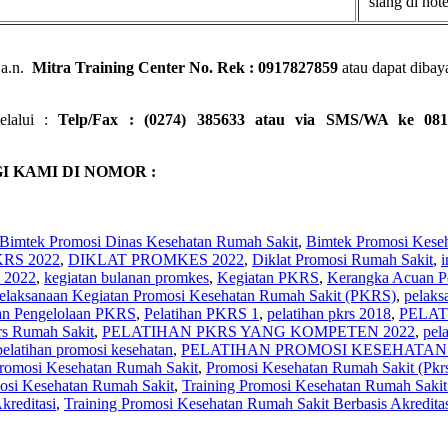
siang di hote
a.n.
Mitra Training Center No. Rek : 0917827859
atau dapat dibaya
elalui :
Telp/Fax : (0274) 385633 atau via SMS/WA ke 081
 KAMI DI NOMOR :
Bimtek Promosi Dinas Kesehatan Rumah Sakit
,
Bimtek Promosi Kese
RS 2022
,
DIKLAT PROMKES 2022
,
Diklat Promosi Rumah Sakit
,
i
2022
,
kegiatan bulanan promkes
,
Kegiatan PKRS
,
Kerangka Acuan P
elaksanaan Kegiatan Promosi Kesehatan Rumah Sakit (PKRS)
,
pelaks
han Pengelolaan PKRS
,
Pelatihan PKRS 1
,
pelatihan pkrs 2018
,
PELAT
rs Rumah Sakit
,
PELATIHAN PKRS YANG KOMPETEN 2022
,
pel
pelatihan promosi kesehatan
,
PELATIHAN PROMOSI KESEHATAN 
romosi Kesehatan Rumah Sakit
,
Promosi Kesehatan Rumah Sakit (Pkr
osi Kesehatan Rumah Sakit
,
Training Promosi Kesehatan Rumah Saki
kreditasi
,
Training Promosi Kesehatan Rumah Sakit Berbasis Akredit