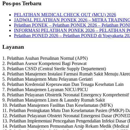
Pos-pos Terbaru
PELATIHAN MEDICAL CHECK OUT (MCU) 2026
JADWAL PELATIHAN PONEK 2026 – MITRA TRAININ
Pelatihan PONEK – Pelatihan PONEK 2026 – Pelatihan PO
INFORMASI PELATIHAN PONEK 2026 – PELATIHAN 
Pelatihan PONED 2026 – Pelatihan PONED di Yogyakarta 20
Layanan
1. Pelatihan Asuhan Persalinan Normal (APN)
2. Pelatihan Asesor Kompetensi Bagi Perawat
3. Pelatihan CSSD (Central Sterile Supply Departement)
4. Pelatihan Manajemen Instalasi Farmasi Rumah Sakit Menuju Akred
5. Pelatihan Manajemen Mutu Pelayanan Geriatri
6. Pelatihan Kredensial Keperawatan Dan Tenaga Kesehatan Lain
7. Pelatihan Manajemen Layanan NICU/PICU
8. Pelatihan Pelayanan Obstetrik Neonatal Emergency Komprehens
9. Pelatihan Manajemen Linen & Laundry Rumah Sakit
10. Pelatihan Manajemen Fasilitas Dan Keselamatan (MFK)
11. Pelatihan Peningkatan Mutu Dan Keselamatan Pasien (PMKP) Da
12. Pelatihan Pelayanan Obstetri Neonatal Emergensi Dasar (PONE
13. Pelatihan Implementasi Pencegahan Pengendalian Infeksi Dasar 
14. Pelatihan Manajemen Pemusnahan Arsip Rekam Medik (Medical R