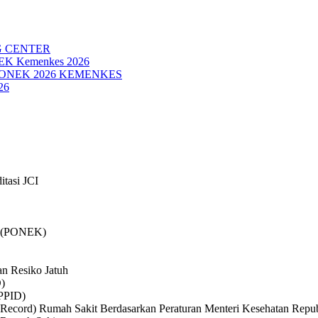
G CENTER
NEK Kemenkes 2026
PONEK 2026 KEMENKES
26
itasi JCI
if (PONEK)
n Resiko Jatuh
D)
(PPID)
ecord) Rumah Sakit Berdasarkan Peraturan Menteri Kesehatan Republ