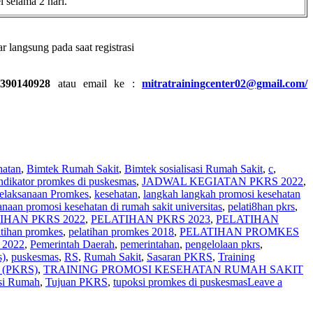
l selama 2 hari.
r langsung pada saat registrasi
390140928
atau email ke :
mitratrainingcenter02@gmail.com/
hatan
,
Bimtek Rumah Sakit
,
Bimtek sosialisasi Rumah Sakit
,
c
,
ndikator promkes di puskesmas
,
JADWAL KEGIATAN PKRS 2022
,
elaksanaan Promkes
,
kesehatan
,
langkah langkah promosi kesehatan
anaan promosi kesehatan di rumah sakit universitas
,
pelati8han pkrs
,
IHAN PKRS 2022
,
PELATIHAN PKRS 2023
,
PELATIHAN
atihan promkes
,
pelatihan promkes 2018
,
PELATIHAN PROMKES
2022
,
Pemerintah Daerah
,
pemerintahan
,
pengelolaan pkrs
,
s)
,
puskesmas
,
RS
,
Rumah Sakit
,
Sasaran PKRS
,
Training
t (PKRS)
,
TRAINING PROMOSI KESEHATAN RUMAH SAKIT
asi Rumah
,
Tujuan PKRS
,
tupoksi promkes di puskesmas
Leave a