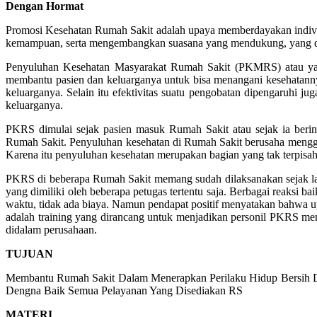
Dengan Hormat
Promosi Kesehatan Rumah Sakit adalah upaya memberdayakan indivi
kemampuan, serta mengembangkan suasana yang mendukung, yang dilak
Penyuluhan Kesehatan Masyarakat Rumah Sakit (PKMRS) atau ya
membantu pasien dan keluarganya untuk bisa menangani kesehatanny
keluarganya. Selain itu efektivitas suatu pengobatan dipengaruhi ju
keluarganya.
PKRS dimulai sejak pasien masuk Rumah Sakit atau sejak ia beri
Rumah Sakit. Penyuluhan kesehatan di Rumah Sakit berusaha menggug
Karena itu penyuluhan kesehatan merupakan bagian yang tak terpisa
PKRS di beberapa Rumah Sakit memang sudah dilaksanakan sejak lama
yang dimiliki oleh beberapa petugas tertentu saja. Berbagai reaksi 
waktu, tidak ada biaya. Namun pendapat positif menyatakan bahwa
adalah training yang dirancang untuk menjadikan personil PKRS me
didalam perusahaan.
TUJUAN
Membantu Rumah Sakit Dalam Menerapkan Perilaku Hidup Bersih Da
Dengna Baik Semua Pelayanan Yang Disediakan RS
MATERI