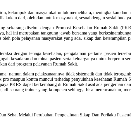
du, kelompok dan masyarakat untuk memelihara, meningkatkan dan me
ukan dari, oleh dan untuk masyarakat, sesuai dengan sosial budaya 
ng sekarang disebut dengan Promosi Kesehatan Rumah Sakit (PKRS
a, hal ini merupakan tanggung jawab bersama yang berkesinambungan 
ga oleh pola pelayanan masyarakat yang ada, sikap dan keterampilan p
nteraksi dengan tenaga kesehatan, pengalaman pertama pasien terse
ah kesadaran dan minat pasien serta keluarganya untuk berperan ser
hkan dari program pelayanan Rumah Sakit.
, namun dalam pelaksanaannya tidak sistematik dan tidak terorganis
baik pro maupun kontra muncul terhadap penyuluhan kesehatan Rumah Sa
 upaya PKRS dapat berkembang di Rumah Sakit asal ada pengertian da
njadi seorang trainer yang kompeten sehingga bisa merencanakan, m
n Sehat Melalui Perubahan Pengetahuan Sikap Dan Perilaku Pasien