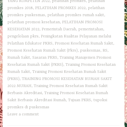
YANG KOMPETEN 2022
,
pelatihan promkes
,
pelatihan
promkes 2018
,
PELATIHAN PROMKES 2022
,
pelatihan
promkes puskesmas
,
pelatihan promkes rumah sakit
,
pelatihan promosi kesehatan
,
PELATIHAN PROMOSI
KESEHATAN 2022
,
Pemerintah Daerah
,
pemerintahan
,
pengelolaan pkrs
,
Peningkatan Kualitas Pelayanan melalui
Pelatihan Edukator PKRS
,
Promosi Kesehatan Rumah Sakit
,
Promosi Kesehatan Rumah Sakit (Pkrs)
,
puskesmas
,
RS
,
Rumah Sakit
,
Sasaran PKRS
,
Training Manajemen Promosi
Kesehatan Rumah Sakit (PKRS)
,
Training Promosi Kesehatan
Rumah Sakit
,
Training Promosi Kesehatan Rumah Sakit
(PKRS)
,
TRAINING PROMOSI KESEHATAN RUMAH SAKIT
2022 MURAH
,
Training Promosi Kesehatan Rumah Sakit
Berbasis Akreditasi
,
Training Promosi Kesehatan Rumah
Sakit Berbasis Akreditasi Rumah
,
Tujuan PKRS
,
tupoksi
promkes di puskesmas
Leave a comment