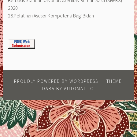
Berbasis Standar Nasional Akreditasi Rumah Sakit (SNARS)
2020
28.Pelatihan Asesor Kompetensi Bagi Bidan
PROUDLY POWERED BY WORDPRESS
|
THEME:
DARA BY
AUTOMATTIC
.