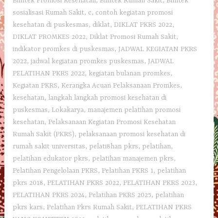
Bimtek Promosi Kesehatan
,
Bimtek Rumah Sakit
,
Bimtek
sosialisasi Rumah Sakit
,
c
,
contoh kegiatan promosi
kesehatan di puskesmas
,
diklat
,
DIKLAT PKRS 2022
,
DIKLAT PROMKES 2022
,
Diklat Promosi Rumah Sakit
,
indikator promkes di puskesmas
,
JADWAL KEGIATAN PKRS
2022
,
jadwal kegiatan promkes puskesmas
,
JADWAL
PELATIHAN PKRS 2022
,
kegiatan bulanan promkes
,
Kegiatan PKRS
,
Kerangka Acuan Pelaksanaan Promkes
,
kesehatan
,
langkah langkah promosi kesehatan di
puskesmas
,
Lokakarya
,
manajemen pelatihan promosi
kesehatan
,
Pelaksanaan Kegiatan Promosi Kesehatan
Rumah Sakit (PKRS)
,
pelaksanaan promosi kesehatan di
rumah sakit universitas
,
pelati8han pkrs
,
pelatihan
,
pelatihan edukator pkrs
,
pelatihan manajemen pkrs
,
Pelatihan Pengelolaan PKRS
,
Pelatihan PKRS 1
,
pelatihan
pkrs 2018
,
PELATIHAN PKRS 2022
,
PELATIHAN PKRS 2023
,
PELATIHAN PKRS 2024
,
Pelatihan PKRS 2025
,
pelatihan
pkrs kars
,
Pelatihan Pkrs Rumah Sakit
,
PELATIHAN PKRS