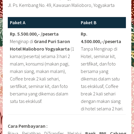
Jl. Ps. Kembang No. 49, Kawasan Malioboro, Yogyakarta
Paket A
Paket B
Rp. 5.500.000,- /peserta
Rp.
Menginap di
Grand Puri Saron
4.500.000,-/peserta
Hotel Malioboro
Yogyakarta
(1
Tanpa Menginap di
kamar/peserta) selama 3 hari 2
Hotel, seminar kit,
malam, konsumsi (makan pagi,
sertifikat, dan foto
makan siang, makan malam),
bersama yang
Coffee break 2 kali sehari,
dikemas dalam satu
sertifikat, seminar kit, dan foto
tas eksklusif, Coffee
bersama yang dikemas dalam
break 2 kali sehari
satu tas eksklusif.
dengan makan siang
di hotel selama 2 hari.
Cara Pembayaran :
Biaya Pelatihan DiTransfer Melalui
Bank BNI Cabang