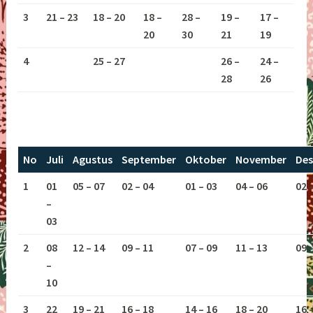
3
21 – 23
18 – 20
18 –
28 –
19 –
17 –
20
30
21
19
4
25 – 27
26 –
24 –
28
26
No
Juli
Agustus
September
Oktober
November
De
1
01
05 – 07
02 – 04
01 – 03
04 – 06
02 
–
03
2
08
12 – 14
09 – 11
07 – 09
11 – 13
09 
–
10
3
22
19 – 21
16 – 18
14 – 16
18 – 20
16 