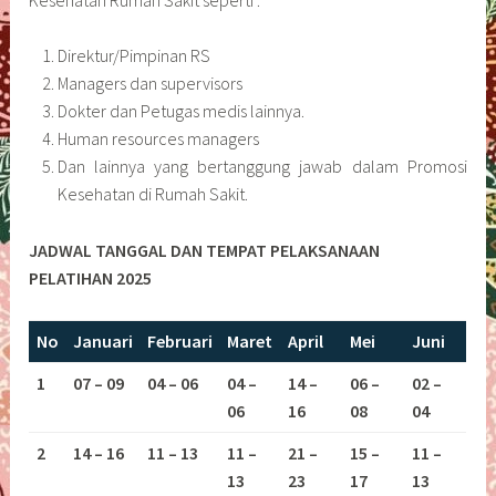
Direktur/Pimpinan RS
Managers dan supervisors
Dokter dan Petugas medis lainnya.
Human resources managers
Dan lainnya yang bertanggung jawab dalam Promosi
Kesehatan di Rumah Sakit.
JADWAL TANGGAL DAN TEMPAT PELAKSANAAN
PELATIHAN 2025
No
Januari
Februari
Maret
April
Mei
Juni
1
07 – 09
04 – 06
04 –
14 –
06 –
02 –
06
16
08
04
2
14 – 16
11 – 13
11 –
21 –
15 –
11 –
13
23
17
13