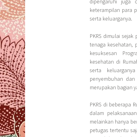
dipengaruhi juga
keterampilan para p
serta keluarganya.
PKRS dimulai sejak 
tenaga kesehatan, 
kesuksesan Prog
kesehatan di Ruma
serta keluargany
penyembuhan dan p
merupakan bagian ya
PKRS di beberapa R
dalam pelaksanaann
melainkan hanya ber
petugas tertentu sa