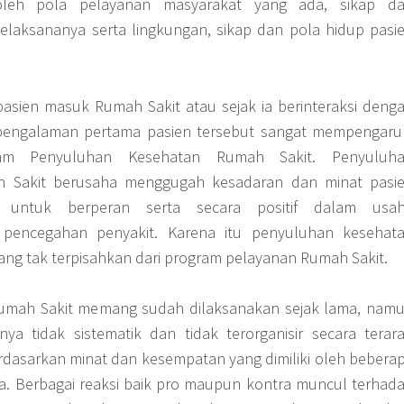
 oleh pola pelayanan masyarakat yang ada, sikap d
elaksananya serta lingkungan, sikap dan pola hidup pasi
pasien masuk Rumah Sakit atau sejak ia berinteraksi deng
pengalaman pertama pasien tersebut sangat mempengaru
ram Penyuluhan Kesehatan Rumah Sakit. Penyuluh
h Sakit berusaha menggugah kesadaran dan minat pasi
a untuk berperan serta secara positif dalam usa
encegahan penyakit. Karena itu penyuluhan kesehat
ng tak terpisahkan dari program pelayanan Rumah Sakit.
umah Sakit memang sudah dilaksanakan sejak lama, nam
ya tidak sistematik dan tidak terorganisir secara terar
dasarkan minat dan kesempatan yang dimiliki oleh bebera
ja. Berbagai reaksi baik pro maupun kontra muncul terhad