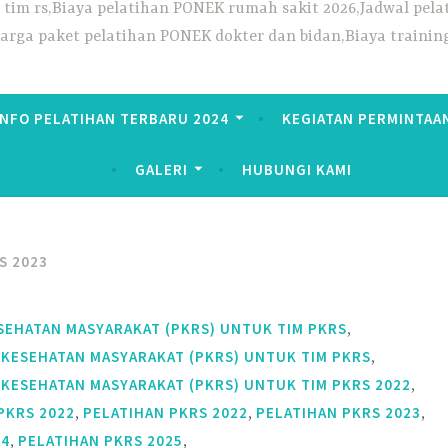
ek tim rs,Biaya pelatihan PONEK rumah sakit 2026,Jadwal p
Harga paket pelatihan PONEK dokter dan bidan,Biaya trainin
INFO PELATIHAN TERBARU 2024
KEGIATAN PERMINTAA
GALERI
HUBUNGI KAMI
S 2023
,
SEHATAN MASYARAKAT (PKRS) UNTUK TIM PKRS
,
KESEHATAN MASYARAKAT (PKRS) UNTUK TIM PKRS
,
KESEHATAN MASYARAKAT (PKRS) UNTUK TIM PKRS 2022
,
,
,
PKRS 2022
PELATIHAN PKRS 2022
PELATIHAN PKRS 2023
,
,
24
PELATIHAN PKRS 2025