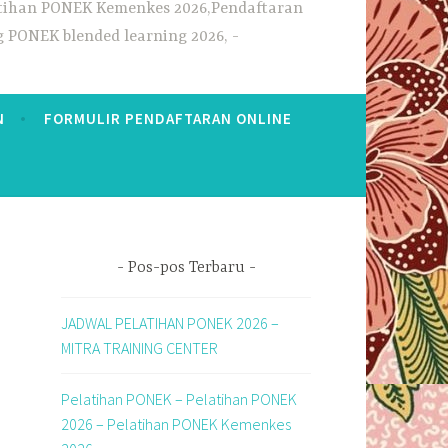
elatihan PONEK Kemenkes 2026,Pendaftaran
g PONEK blended learning 2026,
N
FORMULIR PENDAFTARAN ONLINE
Pos-pos Terbaru
JADWAL PELATIHAN PONEK 2026 –
MITRA TRAINING CENTER
Pelatihan PONEK – Pelatihan PONEK
2026 – Pelatihan PONEK Kemenkes