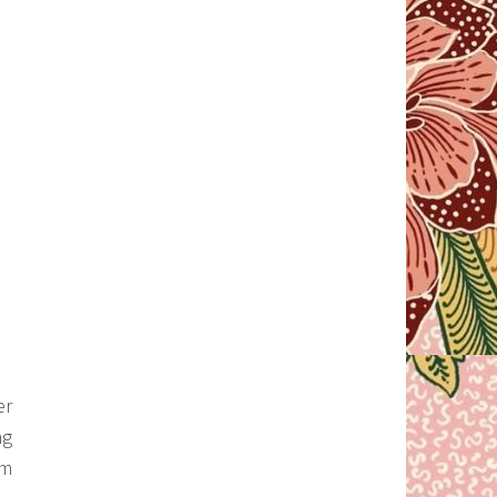
er
ng
am