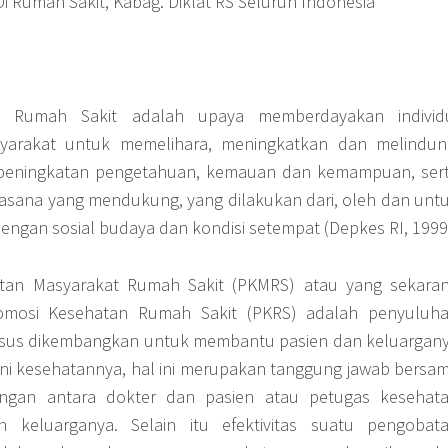
i Rumah Sakit, Kabag. Diklat RS Seluruh Indonesia
n Rumah Sakit adalah upaya memberdayakan individ
arakat untuk memelihara, meningkatkan dan melindun
 peningkatan pengetahuan, kemauan dan kemampuan, ser
ana yang mendukung, yang dilakukan dari, oleh dan unt
dengan sosial budaya dan kondisi setempat (Depkes RI, 1999
tan Masyarakat Rumah Sakit (PKMRS) atau yang sekara
omosi Kesehatan Rumah Sakit (PKRS) adalah penyuluh
sus dikembangkan untuk membantu pasien dan keluargan
ni kesehatannya, hal ini merupakan tanggung jawab bersa
ngan antara dokter dan pasien atau petugas kesehat
 keluarganya. Selain itu efektivitas suatu pengobat