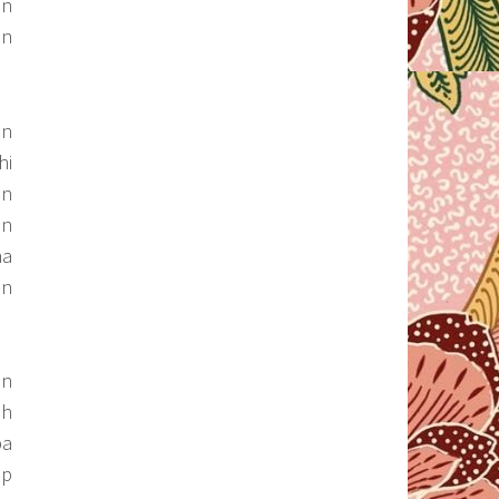
an
en
an
hi
an
en
ha
an
un
ah
pa
ap