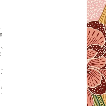
u,
gi
ta
uk
).
ng
an
ya
ma
an
an