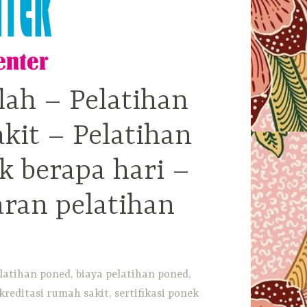
lah – Pelatihan
kit – Pelatihan
k berapa hari –
aran pelatihan
latihan poned, biaya pelatihan poned,
reditasi rumah sakit, sertifikasi ponek