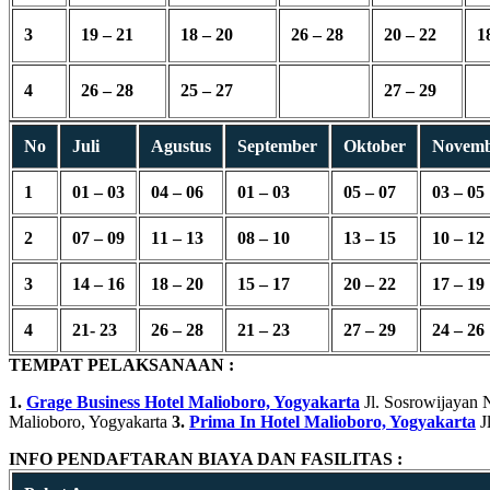
3
19 – 21
18 – 20
26 – 28
20 – 22
1
4
26 – 28
25 – 27
27 – 29
No
Juli
Agustus
September
Oktober
Novem
1
01 – 03
04 – 06
01 – 03
05 – 07
03 – 05
2
07 – 09
11 – 13
08 – 10
13 – 15
10 – 12
3
14 – 16
18 – 20
15 – 17
20 – 22
17 – 19
4
21- 23
26 – 28
21 – 23
27 – 29
24 – 26
TEMPAT PELAKSANAAN :
1.
Grage Business Hotel Malioboro, Yogyakarta
Jl. Sosrowijayan 
Malioboro, Yogyakarta
3.
Prima In Hotel Malioboro, Yogyakarta
J
INFO PENDAFTARAN BIAYA DAN FASILITAS :