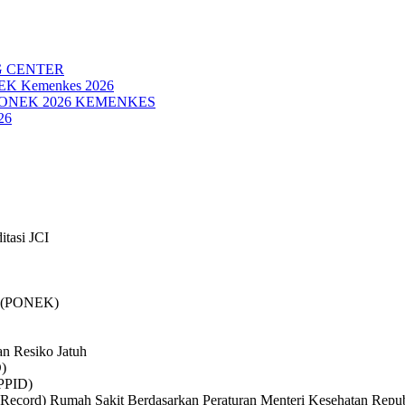
G CENTER
NEK Kemenkes 2026
PONEK 2026 KEMENKES
26
itasi JCI
if (PONEK)
n Resiko Jatuh
D)
(PPID)
ecord) Rumah Sakit Berdasarkan Peraturan Menteri Kesehatan Republ