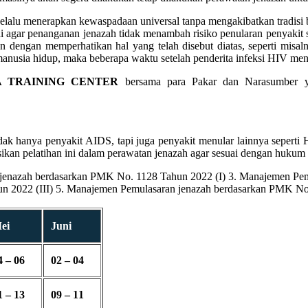
selalu menerapkan kewaspadaan universal tanpa mengakibatkan tradisi 
i agar penanganan jenazah tidak menambah risiko penularan penyakit se
kan dengan memperhatikan hal yang telah disebut diatas, seperti misa
nusia hidup, maka beberapa waktu setelah penderita infeksi HIV menin
A TRAINING CENTER
bersama para Pakar dan Narasumber 
ak hanya penyakit AIDS, tapi juga penyakit menular lainnya seperti H
sikan pelatihan ini dalam perawatan jenazah agar sesuai dengan hukum
enazah berdasarkan PMK No. 1128 Tahun 2022 (I) 3. Manajemen Pem
n 2022 (III) 5. Manajemen Pemulasaran jenazah berdasarkan PMK No
ei
Juni
4 – 06
02 – 04
1 – 13
09 – 11