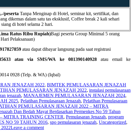
,-/peserta
Tanpa Menginap di Hotel, seminar kit, sertifikat, dan
ang dikemas dalam satu tas eksklusif, Coffee break 2 kali sehari
iang di hotel selama 2 hari.
Lima Ratus Ribu Rupiah)
Bagi peserta Group Minimal 5 orang
 Hari Pelaksanaan)
0917827859
atau dapat dibayar langsung pada saat registrasi
385633 atau via SMS/WA ke 081390140928
atau email ke
014 0928 (Telp. & WA) (Iqbal)
RAN JENAZAH 2022
,
BIMTEK PEMULASARAN JENAZAH
ATIHAN PEMULASARAN JENAZAH 2022
,
instalasi pemulasaraan
ran jenazah
,
MANAJEMEN PEMULASARAN JENAZAH 2024
,
AH 2025
,
Pelatihan Pemulasaraan Jenazah
,
Pelatihan Pemulasaraan
ATIHAN PEMULASARAN JENAZAH 2022 – MITRA
 Jenazah Dan Bedah Mayat Berdasarkan Permenkes No 59 Tahun
– MITRA TRAINING CENTER
,
Pemulasaran Jenazah
,
program
 NO 59 TAHUN 2016
,
spo pemulasaran jenazah
,
Uncategorized
,
2022
Leave a comment