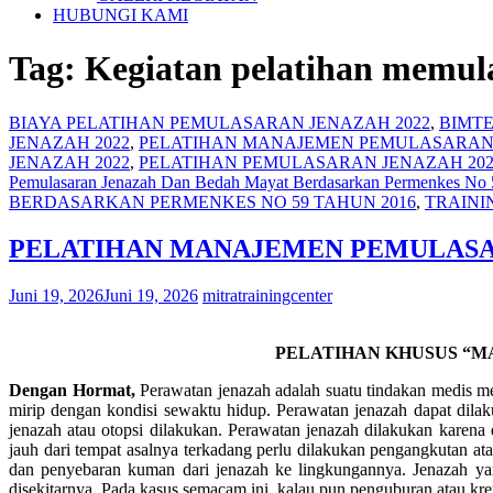
HUBUNGI KAMI
Tag:
Kegiatan pelatihan memul
BIAYA PELATIHAN PEMULASARAN JENAZAH 2022
,
BIMTE
JENAZAH 2022
,
PELATIHAN MANAJEMEN PEMULASARAN 
JENAZAH 2022
,
PELATIHAN PEMULASARAN JENAZAH 202
Pemulasaran Jenazah Dan Bedah Mayat Berdasarkan Permenkes No
BERDASARKAN PERMENKES NO 59 TAHUN 2016
,
TRAINI
PELATIHAN MANAJEMEN PEMULASAR
Juni 19, 2026
Juni 19, 2026
mitratrainingcenter
PELATIHAN KHUSUS “M
Dengan Hormat,
Perawatan jenazah adalah suatu tindakan medis m
mirip dengan kondisi sewaktu hidup. Perawatan jenazah dapat dilak
jenazah atau otopsi dilakukan. Perawatan jenazah dilakukan karena 
jauh dari tempat asalnya terkadang perlu dilakukan pengangkutan a
dan penyebaran kuman dari jenazah ke lingkungannya. Jenazah ya
disekitarnya. Pada kasus semacam ini, kalau pun penguburan atau kr