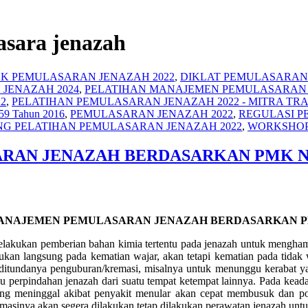
asara jenazah
K PEMULASARAN JENAZAH 2022
,
DIKLAT PEMULASARAN 
JENAZAH 2024
,
PELATIHAN MANAJEMEN PEMULASARAN 
2
,
PELATIHAN PEMULASARAN JENAZAH 2022 - MITRA TR
 59 Tahun 2016
,
PEMULASARAN JENAZAH 2022
,
REGULASI 
NG PELATIHAN PEMULASARAN JENAZAH 2022
,
WORKSHOP
AN JENAZAH BERDASARKAN PMK NO.
ANAJEMEN PEMULASARAN JENAZAH BERDASARKAN PMK 
elakukan pemberian bahan kimia tertentu pada jenazah untuk mengham
ukan langsung pada kematian wajar, akan tetapi kematian pada tidak
ditundanya penguburan/kremasi, misalnya untuk menunggu kerabat yang
tau perpindahan jenazah dari suatu tempat ketempat lainnya. Pada ke
ng meninggal akibat penyakit menular akan cepat membusuk dan pote
emasinya akan segera dilakukan tetap dilakukan perawatan jenazah untu