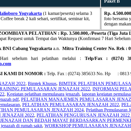
Paket B
Malioboro
Yogyakarta
(1 kamar/peserta) selama 3
Rp. 4.500.000
fee break 2 kali sehari, sertifikat, seminar kit,
foto bersama y
dengan makan s
 ZOOM
BIAYA PELATIHAN : Rp. 3.500.000,-/Peserta (Tiga Juta 
dapat Request untuk Tempat dan Waktunya (Konfirmasi 7 Hari Sebelum
k BNI Cabang Yogyakarta
a.n.
Mitra Training Center No. Rek : 
 Hari sebelum hari pelatihan melalui :
Telp/Fax : (0274) 
oo.com
 KAMI DI NOMOR :
Telp. Fax : (0274) 385633 No. Hp : 0813 9
NAZAH 2022
,
Bimtek Khusus
,
BIMTEK PELATIHAN PEMULASA
TRAINING PEMULASARAN JENAZAH 2022
,
INFORMASI PEL
22
,
Kegiatan pelatihan memulasara jenazah
,
laporan kegiatan pemulasa
enazah pdf
,
PELATIHAN MANAJEMEN PEMULASARAN JENAZ
Pemulasaran
,
PELATIHAN PEMULASARAN JENAZAH 2022
,
PEL
TIHAN PEMULASARAN JENAZAH 2024
,
Pelatihan Pemulasaran
 JENAZAH 2022
,
PELATIHAN PENGURUSAN JENAZAH 2022 
JENAZAH DAN BEDAH MAYAT BERDASARKAN PERMENKES
 jenazah di rumah sakit
,
WORKSHOP PEMULASARAN JENAZAH 