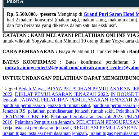
Paket A
Rp. 5.500.000,- /peserta
Menginap di
Grand Puri Saron Hotel 
hari 2 malam, konsumsi (makan pagi, makan siang, makan malam), Cof
dan foto bersama yang dikemas dalam satu tas eksklusif.
CATATAN : KAMI MELAYANI PELATIHAN ONLINE VIA
untuk wilayah Yogyakarta dan Minimal 10 orang diluar Yogyakarta 
CARA PEMBAYARAN :
Biaya Pelatihan DiTransfer Melalui
Ban
BATAS KONFIRMASI :
Batas konfirmasi pendaftaran 3
:
mitratrainingcenter02@gmail.com/ mitratraining_center@yah
UNTUK UNDANGAN PELATIHAN DAPAT MENGHUBUNGI
Tagged
Bedah Mayat
,
BIAYA PELATIHAN PEMULASARAN JE
2022
,
DIKLAT PEMULASARAN JENAZAH 2022
,
IN HOUSE 
jenazah
,
JADWAL PELATIHAN PEMULASARAN JENAZAH 20
panduan pemulasaran jenazah di rumah sakit
,
panduan pemulasaran j
Jenazah RS
,
pelatihan pemulasaraan jenazah rumah sakit
,
Pelatihan 
TRAINING CENTER
,
Pelatihan Pemulasaran Jenazah 2023
,
PELA
2016
,
Pelatihan Pengurusan Jenazah
,
PELATIHAN PENGURUSAN
kerja instalasi pemulasaran jenazah
,
REGULASI PEMULASARAN 
uraian tugas instalasi pemulasaraan jenazah
,
uraian tugas pemulasaran