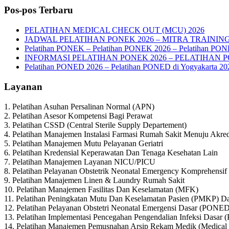
Pos-pos Terbaru
PELATIHAN MEDICAL CHECK OUT (MCU) 2026
JADWAL PELATIHAN PONEK 2026 – MITRA TRAININ
Pelatihan PONEK – Pelatihan PONEK 2026 – Pelatihan PO
INFORMASI PELATIHAN PONEK 2026 – PELATIHAN 
Pelatihan PONED 2026 – Pelatihan PONED di Yogyakarta 20
Layanan
1. Pelatihan Asuhan Persalinan Normal (APN)
2. Pelatihan Asesor Kompetensi Bagi Perawat
3. Pelatihan CSSD (Central Sterile Supply Departement)
4. Pelatihan Manajemen Instalasi Farmasi Rumah Sakit Menuju Akred
5. Pelatihan Manajemen Mutu Pelayanan Geriatri
6. Pelatihan Kredensial Keperawatan Dan Tenaga Kesehatan Lain
7. Pelatihan Manajemen Layanan NICU/PICU
8. Pelatihan Pelayanan Obstetrik Neonatal Emergency Komprehens
9. Pelatihan Manajemen Linen & Laundry Rumah Sakit
10. Pelatihan Manajemen Fasilitas Dan Keselamatan (MFK)
11. Pelatihan Peningkatan Mutu Dan Keselamatan Pasien (PMKP) Da
12. Pelatihan Pelayanan Obstetri Neonatal Emergensi Dasar (PONE
13. Pelatihan Implementasi Pencegahan Pengendalian Infeksi Dasar 
14. Pelatihan Manajemen Pemusnahan Arsip Rekam Medik (Medical R