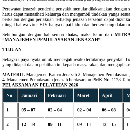
Perawatan jenazah penderita penyakit menular dilaksanakan dengan 
harus dapat menasihati keluarga dan mengambil tindakan yangs sesua
berkaitan dengan perlakuan terhadap jenazah tersebut dapat diizin
diingat bahwa virus HIV hanya dapat hidup dan berkembang dalam ma
Sehubungan dengan hal semua diatas, maka kami dari
MITR
“MANAJEMEN PEMULASARAN JENAZAH”
TUJUAN
Sebagai upaya nyata untuk mencegah resiko tertularnya penyakit. Tid
yang didapat dalam pelatihan ini kepada masyarakat, dan mengaplika
MATERI
1. Manajemen Kamar Jenazah 2. Manajemen Pemulasaran j
4. Manajemen Pemulasaran jenazah berdasarkan PMK No. 1128 Tahu
PELAKSANAAN PELATIHAN 2026
No
Januari
Februari
Maret
April
M
1
05 – 07
02 – 04
02 – 04
06 – 08
0
2
12 – 14
09 – 11
09 – 11
13 – 15
1