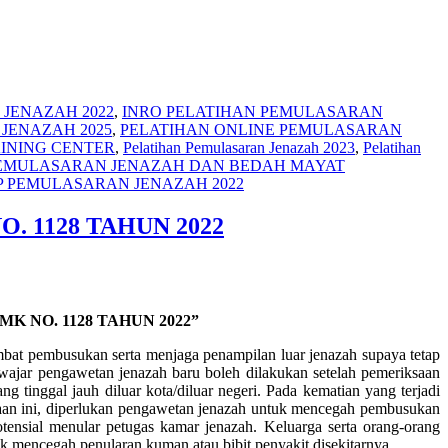
JENAZAH 2022
,
INRO PELATIHAN PEMULASARAN
JENAZAH 2025
,
PELATIHAN ONLINE PEMULASARAN
AINING CENTER
,
Pelatihan Pemulasaran Jenazah 2023
,
Pelatihan
PEMULASARAN JENAZAH DAN BEDAH MAYAT
 PEMULASARAN JENAZAH 2022
 1128 TAHUN 2022
NO. 1128 TAHUN 2022”
bat pembusukan serta menjaga penampilan luar jenazah supaya tetap
 wajar pengawetan jenazah baru boleh dilakukan setelah pemeriksaan
 tinggal jauh diluar kota/diluar negeri. Pada kematian yang terjadi
adaan ini, diperlukan pengawetan jenazah untuk mencegah pembusukan
nsial menular petugas kamar jenazah. Keluarga serta orang-orang
k mencegah penularan kuman atau bibit penyakit disekitarnya.