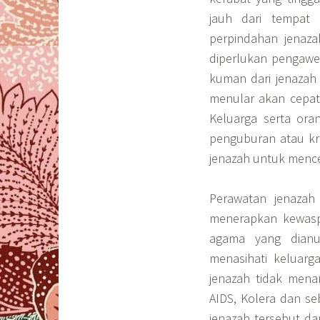
jauh dari tempat 
perpindahan jenaza
diperlukan pengaw
kuman dari jenazah
menular akan cepat
Keluarga serta ora
penguburan atau kr
jenazah untuk mence
Perawatan jenazah
menerapkan kewasp
agama yang dianu
menasihati keluar
jenazah tidak menam
AIDS, Kolera dan se
jenazah tersebut da