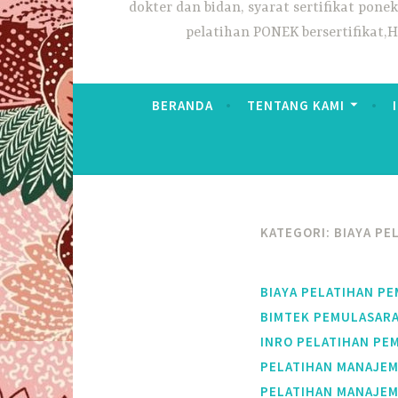
dokter dan bidan, syarat sertifikat pon
pelatihan PONEK bersertifikat,
BERANDA
TENTANG KAMI
KATEGORI:
BIAYA PE
BIAYA PELATIHAN P
BIMTEK PEMULASARA
INRO PELATIHAN PE
PELATIHAN MANAJEM
PELATIHAN MANAJEM