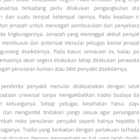
asalnya terkadang perlu dilakukan pengangkutan at
h dari suatu tempat ketempat lainnya. Pada keadaan in
etan jenazah untuk mencegah pembusukan dan penyebar
 ke lingkungannya. Jenazah yang meninggal akibat penyak
 membusuk dan potensial menular petugas kamar jenaza
ng-orang disekitarnya. Pada kasus semacam ini, kalau p
emasinya akan segera dilakukan tetap dilakukan perawat
gah penularan kuman atau bibit penyakit disekitarnya.
 penderita penyakit menular dilaksanakan dengan sela
adaan universal tanpa mengakibatkan tradisi budaya d
t keluarganya. Setiap petugas kesehatan harus dap
ga dan mengambil tindakan yangs sesuai agar penangan
bah risiko penularan penyakit seperti halnya hepatitis 
bagainya. Tradisi yang berkaitan dengan perlakuan terhad
pat diizinkan dengan memperhatikan hal yang telah diseb