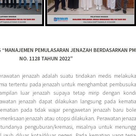
S “MANAJEMEN PEMULASARAN JENAZAH BERDASARKAN PM
NO. 1128 TAHUN 2022”
rawatan jenazah adalah suatu tindakan medis melakuk
imia tertentu pada jenazah untuk menghambat pembusuk
ampilan luar jenazah supaya tetap mirip dengan kondi
rawatan jenazah dapat dilakukan langsung pada kemati
 kematian pada tidak wajar pengawetan jenazah baru bol
emeriksaan jenazah atau otopsi dilakukan. Perawatan jenaz
ditundanya penguburan/kremasi, misalnya untuk menung
l jauh diluar kota/diluar negeri. Pada kematian yang terja