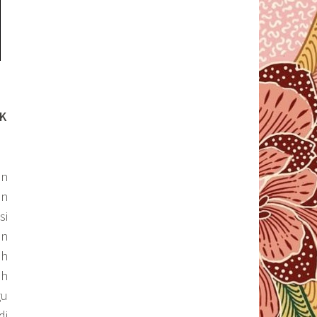
K
an
an
si
an
eh
ah
gu
di