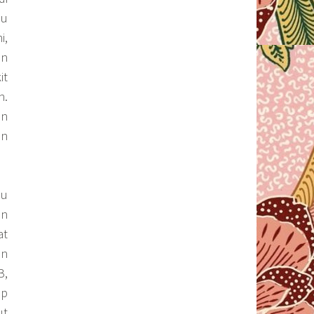
au
i,
an
it
h.
un
an
lu
an
at
an
B,
ap
ut