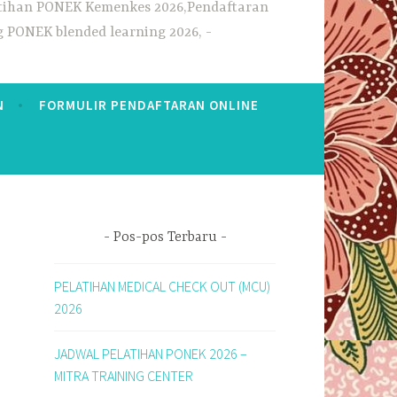
elatihan PONEK Kemenkes 2026,Pendaftaran
g PONEK blended learning 2026,
N
FORMULIR PENDAFTARAN ONLINE
Pos-pos Terbaru
PELATIHAN MEDICAL CHECK OUT (MCU)
2026
JADWAL PELATIHAN PONEK 2026 –
MITRA TRAINING CENTER