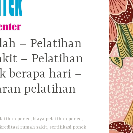
lah – Pelatihan
kit – Pelatihan
k berapa hari –
aran pelatihan
latihan poned, biaya pelatihan poned,
reditasi rumah sakit, sertifikasi ponek