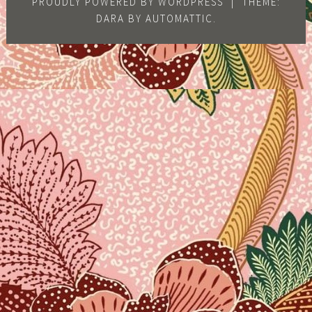
PROUDLY POWERED BY WORDPRESS
|
THEME:
DARA BY
AUTOMATTIC
.