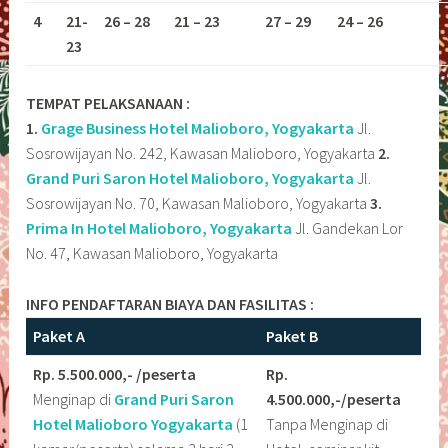
4
21-
26 – 28
21 – 23
27 – 29
24 – 26
23
TEMPAT PELAKSANAAN :
1.
Grage Business Hotel Malioboro, Yogyakarta
Jl.
Sosrowijayan No. 242, Kawasan Malioboro, Yogyakarta
2.
Grand Puri Saron Hotel Malioboro, Yogyakarta
Jl.
Sosrowijayan No. 70, Kawasan Malioboro, Yogyakarta
3.
Prima In Hotel Malioboro, Yogyakarta
Jl. Gandekan Lor
No. 47, Kawasan Malioboro, Yogyakarta
INFO PENDAFTARAN BIAYA DAN FASILITAS :
Paket A
Paket B
Rp. 5.500.000,- /peserta
Rp.
Menginap di
Grand Puri Saron
4.500.000,-/peserta
Hotel Malioboro
Yogyakarta
(1
Tanpa Menginap di