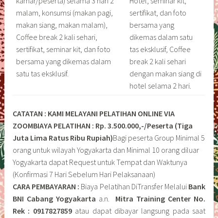
kamar/peserta) selama 3 hari 2
Hotel, seminar kit,
malam, konsumsi (makan pagi,
sertifikat, dan foto
makan siang, makan malam),
bersama yang
Coffee break 2 kali sehari,
dikemas dalam satu
sertifikat, seminar kit, dan foto
tas eksklusif, Coffee
bersama yang dikemas dalam
break 2 kali sehari
satu tas eksklusif.
dengan makan siang di
hotel selama 2 hari.
CATATAN : KAMI MELAYANI PELATIHAN ONLINE VIA
ZOOM
BIAYA PELATIHAN : Rp. 3.500.000,-/Peserta (Tiga
Juta Lima Ratus Ribu Rupiah)
Bagi peserta Group Minimal 5
orang untuk wilayah Yogyakarta dan Minimal 10 orang diluar
Yogyakarta dapat Request untuk Tempat dan Waktunya
(Konfirmasi 7 Hari Sebelum Hari Pelaksanaan)
CARA PEMBAYARAN :
Biaya Pelatihan DiTransfer Melalui
Bank
BNI Cabang Yogyakarta
a.n.
Mitra Training Center No.
Rek : 0917827859
atau dapat dibayar langsung pada saat