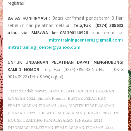
registrasi
BATAS KONFIRMASI :
Batas konfirmasi pendaftaran 3 Hari
sebelum hari pelatihan melalui :
Telp/Fax : (0274) 385633
atau via SMS/WA ke 081390140928
atau email ke
:
mitratrainingcenter02@gmail.com/
mitratraining_center@yahoo.com
UNTUK UNDANGAN PELATIHAN DAPAT MENGHUBUNGI
KAMI DI NOMOR :
Telp. Fax : (0274) 385633 No. Hp : 0813
9014 0928 (Telp. & WA) (Iqbal)
Tagged
Bedah Mayat
,
BIAYA PELATIHAN PEMULASARAN
JENAZAH 2022
,
Bimtek Khusus
,
BIMTEK PELATIHAN
PEMULASARAN JENAZAH 2022
,
BIMTEK PEMULASARAN
JENAZAH 2022
,
DIKLAT PEMULASARAN JENAZAH 2022
,
IN
HOUSE TRAINING PEMULASARAN JENAZAH 2022
,
INFORMASI PELATIHAN PEMULASARAN JENAZAH 2022
,