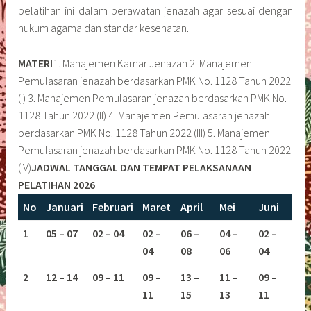
pelatihan ini dalam perawatan jenazah agar sesuai dengan
hukum agama dan standar kesehatan.
MATERI
1. Manajemen Kamar Jenazah 2. Manajemen
Pemulasaran jenazah berdasarkan PMK No. 1128 Tahun 2022
(I) 3. Manajemen Pemulasaran jenazah berdasarkan PMK No.
1128 Tahun 2022 (II) 4. Manajemen Pemulasaran jenazah
berdasarkan PMK No. 1128 Tahun 2022 (III) 5. Manajemen
Pemulasaran jenazah berdasarkan PMK No. 1128 Tahun 2022
(IV)
JADWAL TANGGAL DAN TEMPAT PELAKSANAAN
PELATIHAN 2026
No
Januari
Februari
Maret
April
Mei
Juni
1
05 – 07
02 – 04
02 –
06 –
04 –
02 –
04
08
06
04
2
12 – 14
09 – 11
09 –
13 –
11 –
09 –
11
15
13
11