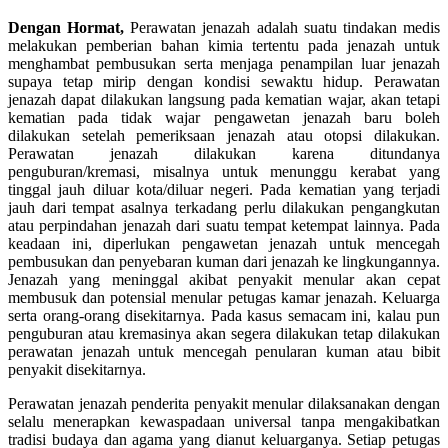
Dengan Hormat,
Perawatan jenazah adalah suatu tindakan medis
melakukan pemberian bahan kimia tertentu pada jenazah untuk
menghambat pembusukan serta menjaga penampilan luar jenazah
supaya tetap mirip dengan kondisi sewaktu hidup. Perawatan
jenazah dapat dilakukan langsung pada kematian wajar, akan tetapi
kematian pada tidak wajar pengawetan jenazah baru boleh
dilakukan setelah pemeriksaan jenazah atau otopsi dilakukan.
Perawatan jenazah dilakukan karena ditundanya
penguburan/kremasi, misalnya untuk menunggu kerabat yang
tinggal jauh diluar kota/diluar negeri. Pada kematian yang terjadi
jauh dari tempat asalnya terkadang perlu dilakukan pengangkutan
atau perpindahan jenazah dari suatu tempat ketempat lainnya. Pada
keadaan ini, diperlukan pengawetan jenazah untuk mencegah
pembusukan dan penyebaran kuman dari jenazah ke lingkungannya.
Jenazah yang meninggal akibat penyakit menular akan cepat
membusuk dan potensial menular petugas kamar jenazah. Keluarga
serta orang-orang disekitarnya. Pada kasus semacam ini, kalau pun
penguburan atau kremasinya akan segera dilakukan tetap dilakukan
perawatan jenazah untuk mencegah penularan kuman atau bibit
penyakit disekitarnya.
Perawatan jenazah penderita penyakit menular dilaksanakan dengan
selalu menerapkan kewaspadaan universal tanpa mengakibatkan
tradisi budaya dan agama yang dianut keluarganya. Setiap petugas