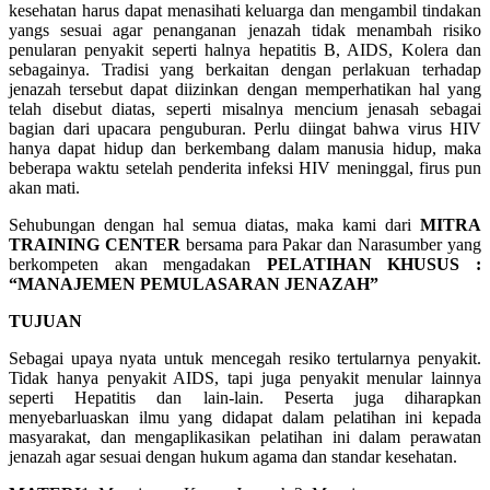
kesehatan harus dapat menasihati keluarga dan mengambil tindakan
yangs sesuai agar penanganan jenazah tidak menambah risiko
penularan penyakit seperti halnya hepatitis B, AIDS, Kolera dan
sebagainya. Tradisi yang berkaitan dengan perlakuan terhadap
jenazah tersebut dapat diizinkan dengan memperhatikan hal yang
telah disebut diatas, seperti misalnya mencium jenasah sebagai
bagian dari upacara penguburan. Perlu diingat bahwa virus HIV
hanya dapat hidup dan berkembang dalam manusia hidup, maka
beberapa waktu setelah penderita infeksi HIV meninggal, firus pun
akan mati.
Sehubungan dengan hal semua diatas, maka kami dari
MITRA
TRAINING CENTER
bersama para Pakar dan Narasumber yang
berkompeten akan mengadakan
PELATIHAN KHUSUS :
“MANAJEMEN PEMULASARAN JENAZAH”
TUJUAN
Sebagai upaya nyata untuk mencegah resiko tertularnya penyakit.
Tidak hanya penyakit AIDS, tapi juga penyakit menular lainnya
seperti Hepatitis dan lain-lain. Peserta juga diharapkan
menyebarluaskan ilmu yang didapat dalam pelatihan ini kepada
masyarakat, dan mengaplikasikan pelatihan ini dalam perawatan
jenazah agar sesuai dengan hukum agama dan standar kesehatan.