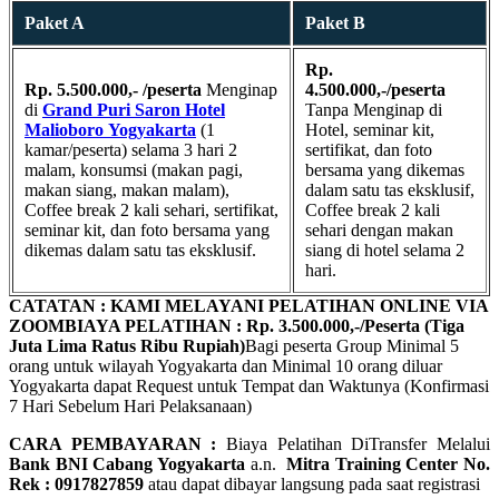
Paket A
Paket B
Rp.
Rp. 5.500.000,- /peserta
Menginap
4.500.000,-/peserta
di
Grand Puri Saron Hotel
Tanpa Menginap di
Malioboro
Yogyakarta
(1
Hotel, seminar kit,
kamar/peserta) selama 3 hari 2
sertifikat, dan foto
malam, konsumsi (makan pagi,
bersama yang dikemas
makan siang, makan malam),
dalam satu tas eksklusif,
Coffee break 2 kali sehari, sertifikat,
Coffee break 2 kali
seminar kit, dan foto bersama yang
sehari dengan makan
dikemas dalam satu tas eksklusif.
siang di hotel selama 2
hari.
CATATAN : KAMI MELAYANI PELATIHAN ONLINE VIA
ZOOM
BIAYA PELATIHAN : Rp. 3.500.000,-/Peserta (Tiga
Juta Lima Ratus Ribu Rupiah)
Bagi peserta Group Minimal 5
orang untuk wilayah Yogyakarta dan Minimal 10 orang diluar
Yogyakarta dapat Request untuk Tempat dan Waktunya (Konfirmasi
7 Hari Sebelum Hari Pelaksanaan)
CARA PEMBAYARAN :
Biaya Pelatihan DiTransfer Melalui
Bank BNI Cabang Yogyakarta
a.n.
Mitra Training Center No.
Rek : 0917827859
atau dapat dibayar langsung pada saat registrasi