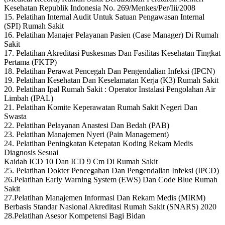
Kesehatan Republik Indonesia No. 269/Menkes/Per/Iii/2008
15. Pelatihan Internal Audit Untuk Satuan Pengawasan Internal
(SPI) Rumah Sakit
16. Pelatihan Manajer Pelayanan Pasien (Case Manager) Di Rumah
Sakit
17. Pelatihan Akreditasi Puskesmas Dan Fasilitas Kesehatan Tingkat
Pertama (FKTP)
18. Pelatihan Perawat Pencegah Dan Pengendalian Infeksi (IPCN)
19. Pelatihan Kesehatan Dan Keselamatan Kerja (K3) Rumah Sakit
20. Pelatihan Ipal Rumah Sakit : Operator Instalasi Pengolahan Air
Limbah (IPAL)
21. Pelatihan Komite Keperawatan Rumah Sakit Negeri Dan
Swasta
22. Pelatihan Pelayanan Anastesi Dan Bedah (PAB)
23. Pelatihan Manajemen Nyeri (Pain Management)
24. Pelatihan Peningkatan Ketepatan Koding Rekam Medis
Diagnosis Sesuai
Kaidah ICD 10 Dan ICD 9 Cm Di Rumah Sakit
25. Pelatihan Dokter Pencegahan Dan Pengendalian Infeksi (IPCD)
26.Pelatihan Early Warning System (EWS) Dan Code Blue Rumah
Sakit
27.Pelatihan Manajemen Informasi Dan Rekam Medis (MIRM)
Berbasis Standar Nasional Akreditasi Rumah Sakit (SNARS) 2020
28.Pelatihan Asesor Kompetensi Bagi Bidan