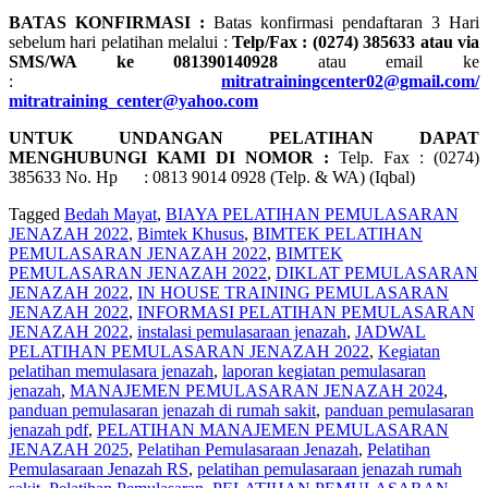
BATAS KONFIRMASI :
Batas konfirmasi pendaftaran 3 Hari
sebelum hari pelatihan melalui :
Telp/Fax : (0274) 385633 atau via
SMS/WA ke 081390140928
atau email ke
:
mitratrainingcenter02@gmail.com/
mitratraining_center@yahoo.com
UNTUK UNDANGAN PELATIHAN DAPAT
MENGHUBUNGI KAMI DI NOMOR :
Telp. Fax : (0274)
385633 No. Hp : 0813 9014 0928 (Telp. & WA) (Iqbal)
Tagged
Bedah Mayat
,
BIAYA PELATIHAN PEMULASARAN
JENAZAH 2022
,
Bimtek Khusus
,
BIMTEK PELATIHAN
PEMULASARAN JENAZAH 2022
,
BIMTEK
PEMULASARAN JENAZAH 2022
,
DIKLAT PEMULASARAN
JENAZAH 2022
,
IN HOUSE TRAINING PEMULASARAN
JENAZAH 2022
,
INFORMASI PELATIHAN PEMULASARAN
JENAZAH 2022
,
instalasi pemulasaraan jenazah
,
JADWAL
PELATIHAN PEMULASARAN JENAZAH 2022
,
Kegiatan
pelatihan memulasara jenazah
,
laporan kegiatan pemulasaran
jenazah
,
MANAJEMEN PEMULASARAN JENAZAH 2024
,
panduan pemulasaran jenazah di rumah sakit
,
panduan pemulasaran
jenazah pdf
,
PELATIHAN MANAJEMEN PEMULASARAN
JENAZAH 2025
,
Pelatihan Pemulasaraan Jenazah
,
Pelatihan
Pemulasaraan Jenazah RS
,
pelatihan pemulasaraan jenazah rumah