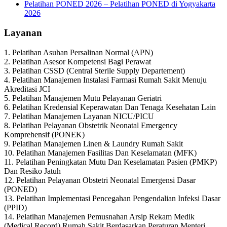
Pelatihan PONED 2026 – Pelatihan PONED di Yogyakarta
2026
Layanan
1. Pelatihan Asuhan Persalinan Normal (APN)
2. Pelatihan Asesor Kompetensi Bagi Perawat
3. Pelatihan CSSD (Central Sterile Supply Departement)
4. Pelatihan Manajemen Instalasi Farmasi Rumah Sakit Menuju
Akreditasi JCI
5. Pelatihan Manajemen Mutu Pelayanan Geriatri
6. Pelatihan Kredensial Keperawatan Dan Tenaga Kesehatan Lain
7. Pelatihan Manajemen Layanan NICU/PICU
8. Pelatihan Pelayanan Obstetrik Neonatal Emergency
Komprehensif (PONEK)
9. Pelatihan Manajemen Linen & Laundry Rumah Sakit
10. Pelatihan Manajemen Fasilitas Dan Keselamatan (MFK)
11. Pelatihan Peningkatan Mutu Dan Keselamatan Pasien (PMKP)
Dan Resiko Jatuh
12. Pelatihan Pelayanan Obstetri Neonatal Emergensi Dasar
(PONED)
13. Pelatihan Implementasi Pencegahan Pengendalian Infeksi Dasar
(PPID)
14. Pelatihan Manajemen Pemusnahan Arsip Rekam Medik
(Medical Record) Rumah Sakit Berdasarkan Peraturan Menteri