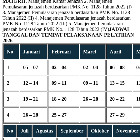
MATERI
1. Manajemen Kamar Jenazah 2. Manajemen
Pemulasaran jenazah berdasarkan PMK No. 1128 Tahun 2022 (I)
3. Manajemen Pemulasaran jenazah berdasarkan PMK No. 1128
Tahun 2022 (II) 4. Manajemen Pemulasaran jenazah berdasarkan
PMK No. 1128 Tahun 2022 (III) 5. Manajemen Pemulasaran
jenazah berdasarkan PMK No. 1128 Tahun 2022 (IV)
JADWAL
TANGGAL DAN TEMPAT PELAKSANAAN PELATIHAN
2026
No
Januari
Februari
Maret
April
M
1
05 – 07
02 – 04
02 – 04
06 – 08
0
2
12 – 14
09 – 11
09 – 11
13 – 15
1
3
19 – 21
18 – 20
26 – 28
20 – 22
1
4
26 – 28
25 – 27
27 – 29
No
Juli
Agustus
September
Oktober
November