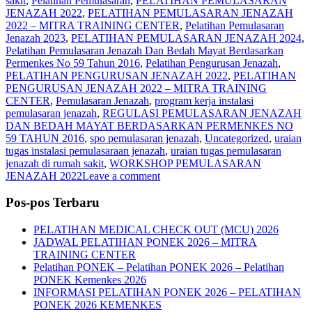
sakit
,
Pelatihan Pemulasaran
,
PELATIHAN PEMULASARAN
JENAZAH 2022
,
PELATIHAN PEMULASARAN JENAZAH
2022 – MITRA TRAINING CENTER
,
Pelatihan Pemulasaran
Jenazah 2023
,
PELATIHAN PEMULASARAN JENAZAH 2024
,
Pelatihan Pemulasaran Jenazah Dan Bedah Mayat Berdasarkan
Permenkes No 59 Tahun 2016
,
Pelatihan Pengurusan Jenazah
,
PELATIHAN PENGURUSAN JENAZAH 2022
,
PELATIHAN
PENGURUSAN JENAZAH 2022 – MITRA TRAINING
CENTER
,
Pemulasaran Jenazah
,
program kerja instalasi
pemulasaran jenazah
,
REGULASI PEMULASARAN JENAZAH
DAN BEDAH MAYAT BERDASARKAN PERMENKES NO
59 TAHUN 2016
,
spo pemulasaran jenazah
,
Uncategorized
,
uraian
tugas instalasi pemulasaraan jenazah
,
uraian tugas pemulasaran
jenazah di rumah sakit
,
WORKSHOP PEMULASARAN
JENAZAH 2022
Leave a comment
Pos-pos Terbaru
PELATIHAN MEDICAL CHECK OUT (MCU) 2026
JADWAL PELATIHAN PONEK 2026 – MITRA
TRAINING CENTER
Pelatihan PONEK – Pelatihan PONEK 2026 – Pelatihan
PONEK Kemenkes 2026
INFORMASI PELATIHAN PONEK 2026 – PELATIHAN
PONEK 2026 KEMENKES