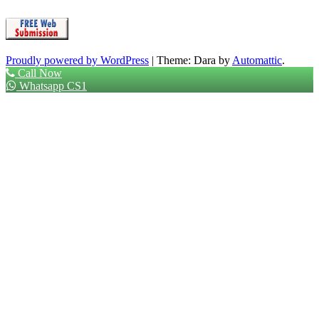
Proudly powered by WordPress
|
Theme: Dara by
Automattic
.
Call Now
Whatsapp CS1