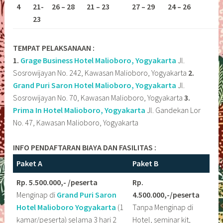
4
21-
26 – 28
21 – 23
27 – 29
24 – 26
23
TEMPAT PELAKSANAAN :
1.
Grage Business Hotel Malioboro, Yogyakarta
Jl.
Sosrowijayan No. 242, Kawasan Malioboro, Yogyakarta
2.
Grand Puri Saron Hotel Malioboro, Yogyakarta
Jl.
Sosrowijayan No. 70, Kawasan Malioboro, Yogyakarta
3.
Prima In Hotel Malioboro, Yogyakarta
Jl. Gandekan Lor
No. 47, Kawasan Malioboro, Yogyakarta
INFO PENDAFTARAN BIAYA DAN FASILITAS :
Paket A
Paket B
Rp. 5.500.000,- /peserta
Rp.
Menginap di
Grand Puri Saron
4.500.000,-/peserta
Hotel Malioboro
Yogyakarta
(1
Tanpa Menginap di
kamar/peserta) selama 3 hari 2
Hotel, seminar kit,