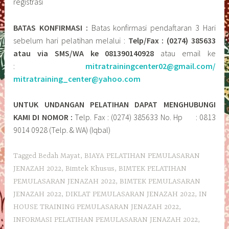
registrasi
BATAS KONFIRMASI :
Batas konfirmasi pendaftaran 3 Hari
sebelum hari pelatihan melalui :
Telp/Fax : (0274) 385633
atau via SMS/WA ke 081390140928
atau email ke
:
mitratrainingcenter02@gmail.com/
mitratraining_center@yahoo.com
UNTUK UNDANGAN PELATIHAN DAPAT MENGHUBUNGI
KAMI DI NOMOR :
Telp. Fax : (0274) 385633 No. Hp : 0813
9014 0928 (Telp. & WA) (Iqbal)
Tagged
Bedah Mayat
,
BIAYA PELATIHAN PEMULASARAN
JENAZAH 2022
,
Bimtek Khusus
,
BIMTEK PELATIHAN
PEMULASARAN JENAZAH 2022
,
BIMTEK PEMULASARAN
JENAZAH 2022
,
DIKLAT PEMULASARAN JENAZAH 2022
,
IN
HOUSE TRAINING PEMULASARAN JENAZAH 2022
,
INFORMASI PELATIHAN PEMULASARAN JENAZAH 2022
,