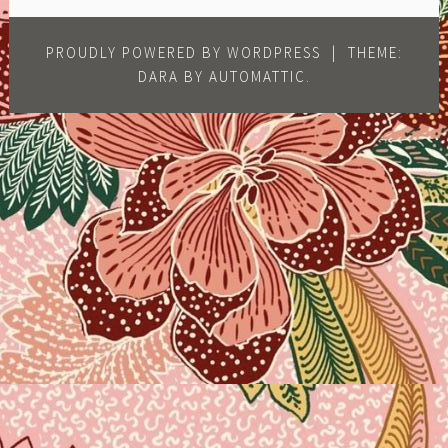
PROUDLY POWERED BY WORDPRESS
|
THEME:
DARA BY
AUTOMATTIC
.