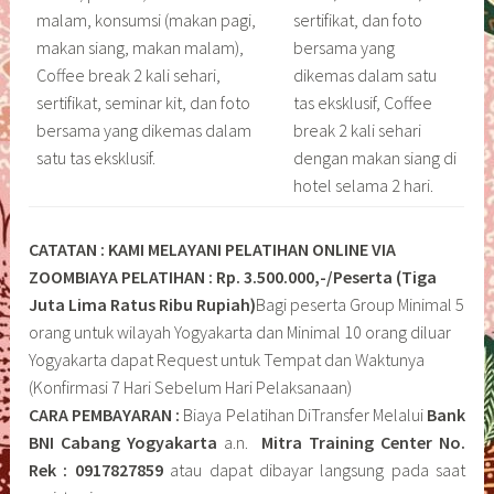
malam, konsumsi (makan pagi,
sertifikat, dan foto
makan siang, makan malam),
bersama yang
Coffee break 2 kali sehari,
dikemas dalam satu
sertifikat, seminar kit, dan foto
tas eksklusif, Coffee
bersama yang dikemas dalam
break 2 kali sehari
satu tas eksklusif.
dengan makan siang di
hotel selama 2 hari.
CATATAN : KAMI MELAYANI PELATIHAN ONLINE VIA
ZOOM
BIAYA PELATIHAN : Rp. 3.500.000,-/Peserta (Tiga
Juta Lima Ratus Ribu Rupiah)
Bagi peserta Group Minimal 5
orang untuk wilayah Yogyakarta dan Minimal 10 orang diluar
Yogyakarta dapat Request untuk Tempat dan Waktunya
(Konfirmasi 7 Hari Sebelum Hari Pelaksanaan)
CARA PEMBAYARAN :
Biaya Pelatihan DiTransfer Melalui
Bank
BNI Cabang Yogyakarta
a.n.
Mitra Training Center No.
Rek : 0917827859
atau dapat dibayar langsung pada saat